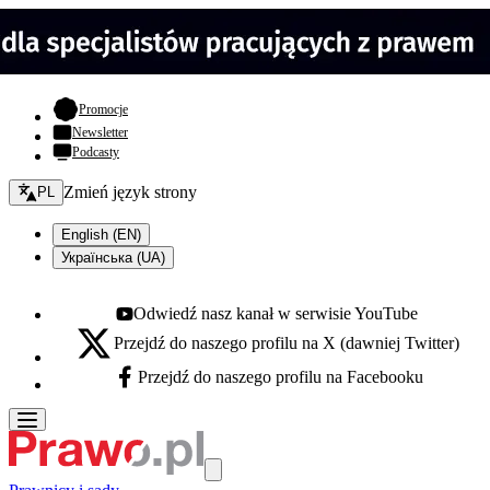
- otwiera się w nowej karcie
Promocje
Newsletter
Podcasty
Zmień język - bieżący:
Zmień język strony
PL
English (EN)
Українська (UA)
Odwiedź nasz kanał w serwisie YouTube
Youtube - otwiera się w nowej karcie
Przejdź do naszego profilu na X (dawniej Twitter)
X - otwiera się w nowej karcie
Przejdź do naszego profilu na Facebooku
Facebook - otwiera się w nowej karcie