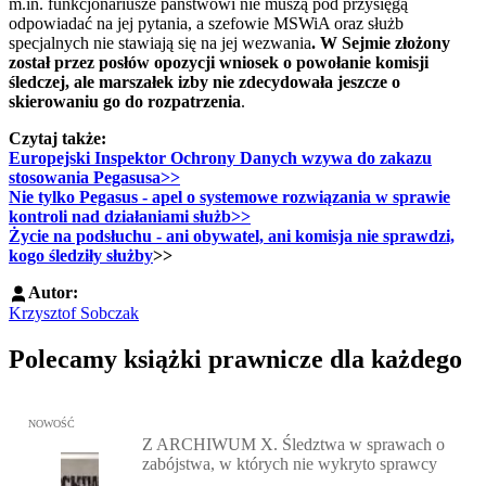
m.in. funkcjonariusze państwowi nie muszą pod przysięgą
odpowiadać na jej pytania, a szefowie MSWiA oraz służb
specjalnych nie stawiają się na jej wezwania
. W Sejmie złożony
został przez posłów opozycji wniosek o powołanie komisji
śledczej, ale marszałek izby nie zdecydowała jeszcze o
skierowaniu go do rozpatrzenia
.
Czytaj także:
Europejski Inspektor Ochrony Danych wzywa do zakazu
stosowania Pegasusa>>
Nie tylko Pegasus - apel o systemowe rozwiązania w sprawie
kontroli nad działaniami służb>>
Życie na podsłuchu - ani obywatel, ani komisja nie sprawdzi,
kogo śledziły służby
>>
Autor:
Krzysztof Sobczak
Polecamy książki prawnicze dla każdego
Przejdź do: Z ARCHIWUM X. Śledztwa w sprawach o zabójstwa, w 
NOWOŚĆ
Z ARCHIWUM X. Śledztwa w sprawach o
zabójstwa, w których nie wykryto sprawcy