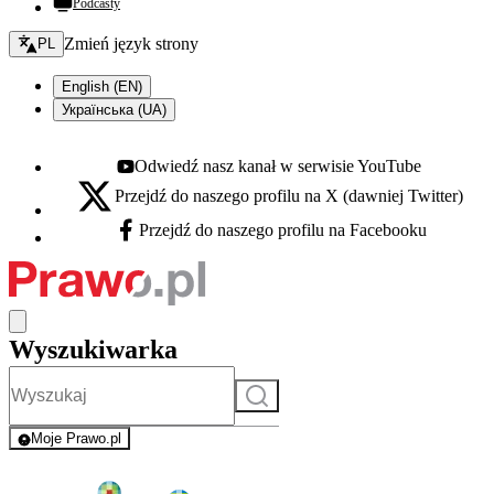
Podcasty
Zmień język - bieżący:
Zmień język strony
PL
English (EN)
Українська (UA)
Odwiedź nasz kanał w serwisie YouTube
Youtube - otwiera się w nowej karcie
Przejdź do naszego profilu na X (dawniej Twitter)
X - otwiera się w nowej karcie
Przejdź do naszego profilu na Facebooku
Facebook - otwiera się w nowej karcie
Wyszukiwarka
Szukaj
Moje Prawo.pl
- rejestracja i logowanie do serwisu