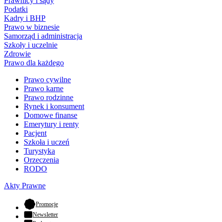
Prawnicy i sądy
Podatki
Kadry i BHP
Prawo w biznesie
Samorząd i administracja
Szkoły i uczelnie
Zdrowie
Prawo dla każdego
Prawo cywilne
Prawo karne
Prawo rodzinne
Rynek i konsument
Domowe finanse
Emerytury i renty
Pacjent
Szkoła i uczeń
Turystyka
Orzeczenia
RODO
Akty Prawne
- otwiera się w nowej karcie
Promocje
Newsletter