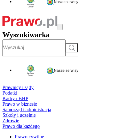
Nasze serwisy
Wyszukiwarka
Szukaj
Nasze serwisy
Prawnicy i sądy
Podatki
Kadry i BHP
Prawo w biznesie
Samorząd i administracja
Szkoły i uczelnie
Zdrowie
Prawo dla każdego
Prawo cywilne