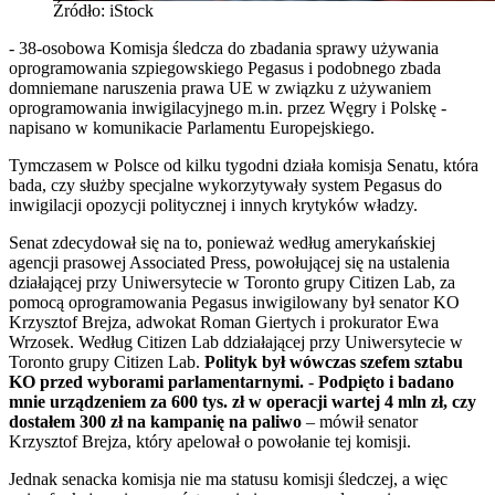
Źródło: iStock
- 38-osobowa Komisja śledcza do zbadania sprawy używania
oprogramowania szpiegowskiego Pegasus i podobnego zbada
domniemane naruszenia prawa UE w związku z używaniem
oprogramowania inwigilacyjnego m.in. przez Węgry i Polskę -
napisano w komunikacie Parlamentu Europejskiego.
Tymczasem w Polsce od kilku tygodni działa komisja Senatu, która
bada, czy służby specjalne wykorzytywały system Pegasus do
inwigilacji opozycji politycznej i innych krytyków władzy.
Senat zdecydował się na to, ponieważ według amerykańskiej
agencji prasowej Associated Press, powołującej się na ustalenia
działającej przy Uniwersytecie w Toronto grupy Citizen Lab, za
pomocą oprogramowania Pegasus inwigilowany był senator KO
Krzysztof Brejza, adwokat Roman Giertych i prokurator Ewa
Wrzosek. Według Citizen Lab ddziałającej przy Uniwersytecie w
Toronto grupy Citizen Lab.
Polityk był wówczas szefem sztabu
KO przed wyborami parlamentarnymi.
-
Podpięto i badano
mnie urządzeniem za 600 tys. zł w operacji wartej 4 mln zł, czy
dostałem 300 zł na kampanię na paliwo
– mówił senator
Krzysztof Brejza, który apelował o powołanie tej komisji.
Jednak senacka komisja nie ma statusu komisji śledczej, a więc