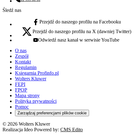
Numer telefonu:
Śledź nas
Przejdź do naszego profilu na Facebooku
facebook - otwiera się w nowej karcie
Przejdź do naszego profilu na X (dawniej Twitter)
x - otwiera się w nowej karcie
Odwiedź nasz kanał w serwisie YouTube
youtube - otwiera się w nowej karcie
O nas
Zespół
Kontakt
Regulamin
Księgarnia Profinfo.pl
Wolters Kluwer
FEPI
FPOP
Mapa strony
Polityka prywatności
Pomoc
Zarządzaj preferencjami plików cookie
© 2026 Wolters Kluwer
Realizacja Ideo Powered by:
CMS Edito