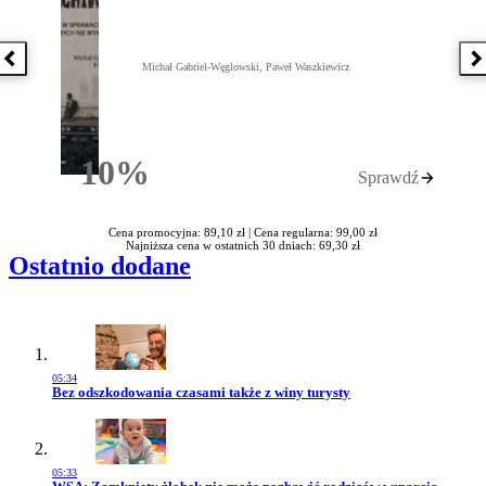
Poprzednia książka
N
Michał Gabriel-Węglowski, Paweł Waszkiewicz
10%
Sprawdź
Rabatu
Cena promocyjna: 89,10 zł |
Cena regularna: 99,00 zł
Najniższa cena w ostatnich 30 dniach: 69,30 zł
Ostatnio dodane
05:34
Przejdź do artykułu:
Bez odszkodowania czasami także z winy turysty
05:33
Przejdź do artykułu: