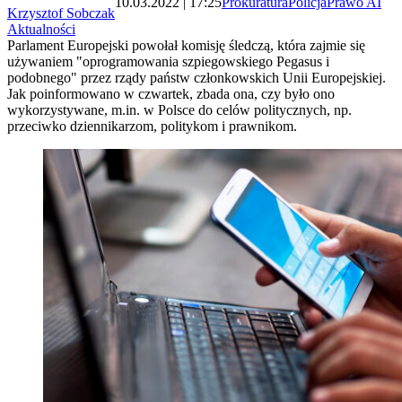
10.03.2022 | 17:25
Prokuratura
Policja
Prawo AI
Krzysztof Sobczak
Aktualności
Parlament Europejski powołał komisję śledczą, która zajmie się
używaniem "oprogramowania szpiegowskiego Pegasus i
podobnego" przez rządy państw członkowskich Unii Europejskiej.
Jak poinformowano w czwartek, zbada ona, czy było ono
wykorzystywane, m.in. w Polsce do celów politycznych, np.
przeciwko dziennikarzom, politykom i prawnikom.