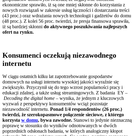
ekonomiczne sprawiło, iż są one mniej skłonne do korzystania z
nowych rozwiązań w zakresie usług łączności i dostarczania treści
(43 proc.) oraz wdrażania nowych technologii i gadżetów do domu
(48 proc.). Z kolei 56 proc. twierdzi, że presja finansowa sprawiła,
iż są bardziej skłonni
do aktywnego poszukiwania najlepszych
ofert na rynku.
Konsumenci oczekują niezawodnego
internetu
W ciągu ostatnich kilku lat zapotrzebowanie gospodarstw
domowych na usługi internetu wysokiej jakości wyraźnie się
zwiększyło. Przyczynił się do tego wzrost popularności pracy i
edukacji zdalnej, a także usług streamingowych. Z badania EY –
Decoding the digital home
– wynika, że jednym z kluczowych
wyzwań z perspektywy konsumentów wciąż pozostaje
niezawodność internetu.
Ponad 1/4 respondentów (26 proc.)
twierdzi, że szerokopasmowe połączenie sieciowe, z którego
korzysta
w domu
, bywa zawodne.
Stanowi to jedynie nieznaczną
poprawę w stosunku do wyników odnotowanych w dwóch
poprzednich odsłonach badania, w których analogiczny kłopot