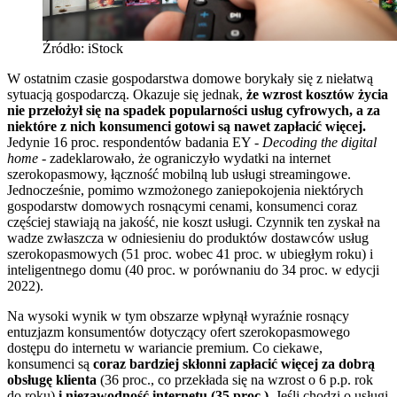
Źródło: iStock
W ostatnim czasie gospodarstwa domowe borykały się z niełatwą
sytuacją gospodarczą. Okazuje się jednak,
że wzrost kosztów życia
nie przełożył się na spadek popularności usług cyfrowych, a za
niektóre z nich konsumenci gotowi są nawet zapłacić więcej.
Jedynie 16 proc. respondentów badania EY -
Decoding the digital
home
- zadeklarowało, że ograniczyło wydatki na internet
szerokopasmowy, łączność mobilną lub usługi streamingowe.
Jednocześnie, pomimo wzmożonego zaniepokojenia niektórych
gospodarstw domowych rosnącymi cenami, konsumenci coraz
częściej stawiają na jakość, nie koszt usługi. Czynnik ten zyskał na
wadze zwłaszcza w odniesieniu do produktów dostawców usług
szerokopasmowych (51 proc. wobec 41 proc. w ubiegłym roku) i
inteligentnego domu (40 proc. w porównaniu do 34 proc. w edycji
2022).
Na wysoki wynik w tym obszarze wpłynął wyraźnie rosnący
entuzjazm konsumentów dotyczący ofert szerokopasmowego
dostępu do internetu w wariancie premium. Co ciekawe,
konsumenci są
coraz bardziej skłonni zapłacić więcej za dobrą
obsługę klienta
(36 proc., co przekłada się na wzrost o 6 p.p. rok
do roku)
i niezawodność internetu (35 proc.).
Jeśli chodzi o usługi