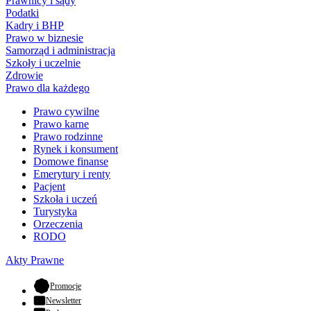
Prawnicy i sądy
Podatki
Kadry i BHP
Prawo w biznesie
Samorząd i administracja
Szkoły i uczelnie
Zdrowie
Prawo dla każdego
Prawo cywilne
Prawo karne
Prawo rodzinne
Rynek i konsument
Domowe finanse
Emerytury i renty
Pacjent
Szkoła i uczeń
Turystyka
Orzeczenia
RODO
Akty Prawne
- otwiera się w nowej karcie
Promocje
Newsletter