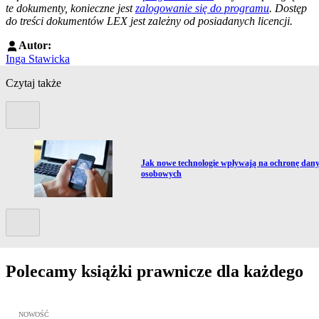
te dokumenty, konieczne jest
zalogowanie się do programu
. Dostęp
do treści dokumentów LEX jest zależny od posiadanych licencji.
Autor:
Inga Stawicka
Czytaj także
Poprzedni slide
Przejdź do artykułu:
Jak nowe technologie wpływają na ochronę dan
osobowych
Kolejny slide
Polecamy książki prawnicze dla każdego
Przejdź do: Z ARCHIWUM X. Śledztwa w sprawach o zabójstwa, w 
NOWOŚĆ