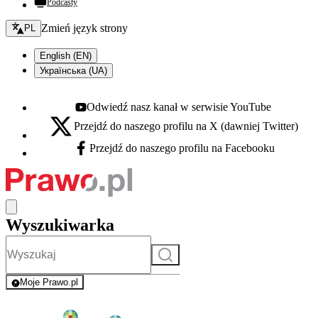
Podcasty
Zmień język - bieżący:
Zmień język strony
PL
English (EN)
Українська (UA)
Odwiedź nasz kanał w serwisie YouTube
Youtube - otwiera się w nowej karcie
Przejdź do naszego profilu na X (dawniej Twitter)
X - otwiera się w nowej karcie
Przejdź do naszego profilu na Facebooku
Facebook - otwiera się w nowej karcie
Wyszukiwarka
Szukaj
Moje Prawo.pl
- rejestracja i logowanie do serwisu