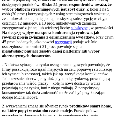
dostępnych produktów.
Blisko 54 proc. respondentów uważa, że
wybór platform streamingowych jest zbyt duży.
Z kolei 1 na 5
osób (20 proc.) korzystających z usług streamingowych wskazuje,
że anulowała co najmniej jedną miesięczną subskrypcję w ciągu
ostatnich 12 miesięcy, a 13 proc. ankietowanych zamierza
zrezygnować z jednej lub większej liczby
subskrypcji
w przyszłości.
Na decyzję wpływ ma spora konkurencja rynkowa, jak
również presja związana z ograniczaniem wydatków.
Przy czym
45 proc. badanych, jako powód
rezygnacji
podaje właśnie
oszczędności, natomiast 31 proc. powołuje się na
niesatysfakcjonujące zasoby danej platformy lub wybór
alternatywnych dostawców.
-
Niełatwa sytuacja na rynku usług streamingowych powoduje, że
firmy poszukują rozwiązań mających na celu poprawę i stabilizację
ich sytuacji biznesowej, takich jak np. weryfikacja kont klientów.
Jednocześnie obserwujemy dużą dynamikę rynkową, powodującą
przetasowania wśród graczy – kolejni nowi dostawcy wciąż
pojawiają się na rynku, inni z niego znikają. Z perspektywy
konsumentów tak duża zmienność może zaś być przytłaczająca
–
dodaje Michał Kopyt.
Z wyzwaniami zmaga się również rynek
produktów smart home,
na które popyt w ostatnim czasie maleje.
Prawie połowa
gospodarstw domowych twierdzi, że negatywne otoczenie