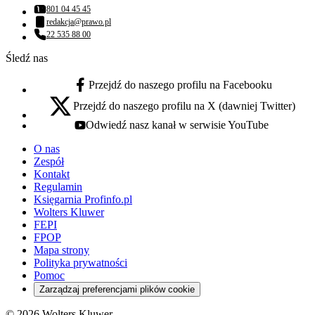
801 04 45 45
Numer telefonu:
redakcja@prawo.pl
Adres email:
22 535 88 00
Numer telefonu:
Śledź nas
Przejdź do naszego profilu na Facebooku
facebook - otwiera się w nowej karcie
Przejdź do naszego profilu na X (dawniej Twitter)
x - otwiera się w nowej karcie
Odwiedź nasz kanał w serwisie YouTube
youtube - otwiera się w nowej karcie
O nas
Zespół
Kontakt
Regulamin
Księgarnia Profinfo.pl
Wolters Kluwer
FEPI
FPOP
Mapa strony
Polityka prywatności
Pomoc
Zarządzaj preferencjami plików cookie
© 2026 Wolters Kluwer