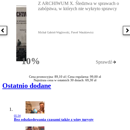
Z ARCHIWUM X. Śledztwa w sprawach o
zabójstwa, w których nie wykryto sprawcy
Poprzednia książka
N
Michał Gabriel-Węglowski, Paweł Waszkiewicz
10%
Sprawdź
Rabatu
Cena promocyjna: 89,10 zł |
Cena regularna: 99,00 zł
Najniższa cena w ostatnich 30 dniach: 69,30 zł
Ostatnio dodane
05:34
Przejdź do artykułu:
Bez odszkodowania czasami także z winy turysty