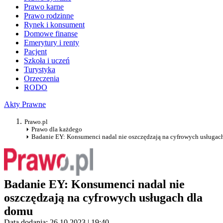
Prawo karne
Prawo rodzinne
Rynek i konsument
Domowe finanse
Emerytury i renty
Pacjent
Szkoła i uczeń
Turystyka
Orzeczenia
RODO
Akty Prawne
Prawo.pl
Prawo dla każdego
Badanie EY: Konsumenci nadal nie oszczędzają na cyfrowych usługac
Badanie EY: Konsumenci nadal nie
oszczędzają na cyfrowych usługach dla
domu
Data dodania: 26.10.2023 | 19:40