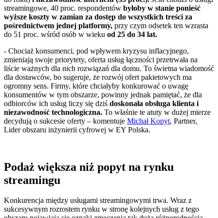
streamingowe, 40 proc. respondentów
byłoby w stanie ponieść
wyższe koszty w zamian za dostęp do wszystkich treści za
pośrednictwem jednej platformy,
przy czym odsetek ten wzrasta
do 51 proc. wśród osób w wieku
od 25 do 34 lat.
- Chociaż konsumenci, pod wpływem kryzysu inflacyjnego,
zmieniają swoje priorytety, oferta usług łączności przetrwała na
liście ważnych dla nich rozwiązań dla domu. To świetna wiadomość
dla dostawców, bo sugeruje, że rozwój ofert pakietowych ma
ogromny sens. Firmy, które chciałyby konkurować o uwagę
konsumentów w tym obszarze, powinny jednak pamiętać, że dla
odbiorców ich usług liczy się dziś
doskonała obsługa klienta i
niezawodność technologiczna.
To właśnie te atuty w dużej mierze
decydują o sukcesie oferty – komentuje
Michał Kopyt
, Partner,
Lider obszaru inżynierii cyfrowej w EY Polska.
Podaż większa niż popyt na rynku
streamingu
Konkurencja między usługami streamingowymi trwa. Wraz z
sukcesywnym rozrostem rynku w stronę kolejnych usług z tego
obszaru pojawiają się oznaki zmęczenia tak dużą różnorodnością