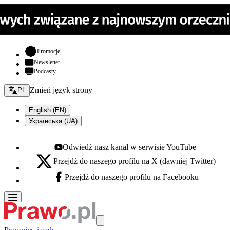
- otwiera się w nowej karcie
Promocje
Newsletter
Podcasty
Zmień język - bieżący:
Zmień język strony
PL
English (EN)
Українська (UA)
Odwiedź nasz kanał w serwisie YouTube
Youtube - otwiera się w nowej karcie
Przejdź do naszego profilu na X (dawniej Twitter)
X - otwiera się w nowej karcie
Przejdź do naszego profilu na Facebooku
Facebook - otwiera się w nowej karcie