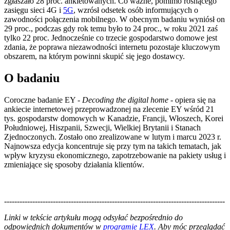
zgłaszało 28 proc. ankietowanych. Co ważne, pomimo rosnącego
zasięgu sieci 4G i
5G
, wzrósł odsetek osób informujących o
zawodności połączenia mobilnego. W obecnym badaniu wyniósł on
29 proc., podczas gdy rok temu było to 24 proc., w roku 2021 zaś
tylko 22 proc. Jednocześnie co trzecie gospodarstwo domowe jest
zdania, że poprawa niezawodności internetu pozostaje kluczowym
obszarem, na którym powinni skupić się jego dostawcy.
O badaniu
Coroczne badanie EY -
Decoding the digital home
- opiera się na
ankiecie internetowej przeprowadzonej na zlecenie EY wśród 21
tys. gospodarstw domowych w Kanadzie, Francji, Włoszech, Korei
Południowej, Hiszpanii, Szwecji, Wielkiej Brytanii i Stanach
Zjednoczonych. Zostało ono zrealizowane w lutym i marcu 2023 r.
Najnowsza edycja koncentruje się przy tym na takich tematach, jak
wpływ kryzysu ekonomicznego, zapotrzebowanie na pakiety usług i
zmieniające się sposoby działania klientów.
--------------------------------------------------------------------------------------
--------------------------------------------------------
Linki w tekście artykułu mogą odsyłać bezpośrednio do
odpowiednich dokumentów w
programie LEX
. Aby móc przeglądać