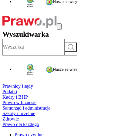
Nasze serwisy
Wyszukiwarka
Szukaj
Nasze serwisy
Prawnicy i sądy
Podatki
Kadry i BHP
Prawo w biznesie
Samorząd i administracja
Szkoły i uczelnie
Zdrowie
Prawo dla każdego
Prawo cywilne