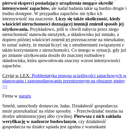
pierwsi eksperci posiadający urządzenia mogące określić
intensywność zapachów,
ale nadal badania takie są bardzo drogie i
trudno dostępne. W przypadku zapachów nie tylko ich
intensywność ma znaczenie.
Liczy się także okoliczność, kiedy
właściciel nieruchomości doznającej immisji zmienił sposób jej
użytkowania.
Przykładowo, jeśli w chwili nabycia przez niego
nieruchomość stanowiła nieużytek, a składowisko już istniało, a
dopiero później właściciel zmienił jej przeznaczenie na mieszkalne,
to uznać należy, że musiał liczyć się z utrudnieniami związanymi z
takim korzystaniem z nieruchomości. Co innego w sytuacji, gdy już
po zmianie użytkowania doszło do znacznej rozbudowy
składowiska, która spowodowała znaczny wzrost intensywności
zapachów.
Czytaj w LEX:
Problematyka prawna uciążliwości zapachowych w
planowaniu i zagospodarowaniu przestrzennym na obszarze gminy
>>
Firma w
garażu
Smród, samochody dostawcze, hałas. Działalność gospodarcza
może przeszkadzać na różne sposoby. - Przeciwdziałać można na
drodze administracyjnej albo cywilnej.
Pierwsza z nich zakłada
weryfikację w nadzorze budowlanym
, czy działalność
gospodarcza na działce sąsiada jest zgodna z warunkami