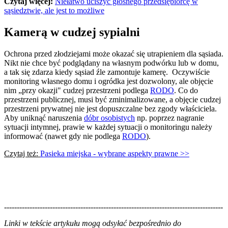
Czytaj więcej:
Niełatwo uciszyć głośnego przedsiębiorcę w
sąsiedztwie, ale jest to możliwe
Kamerą w cudzej sypialni
Ochrona przed złodziejami może okazać się utrapieniem dla sąsiada.
Nikt nie chce być podglądany na własnym podwórku lub w domu,
a tak się zdarza kiedy sąsiad źle zamontuje kamerę. Oczywiście
monitoring własnego domu i ogródka jest dozwolony, ale objęcie
nim „przy okazji" cudzej przestrzeni podlega
RODO
. Co do
przestrzeni publicznej, musi być zminimalizowane, a objęcie cudzej
przestrzeni prywatnej nie jest dopuszczalne bez zgody właściciela.
Aby uniknąć naruszenia
dóbr osobistych
np. poprzez nagranie
sytuacji intymnej, prawie w każdej sytuacji o monitoringu należy
informować (nawet gdy nie podlega
RODO
).
Czytaj też:
Pasieka miejska - wybrane aspekty prawne >>
--------------------------------------------------------------------------------------
--------------------------------------------------------
Linki w tekście artykułu mogą odsyłać bezpośrednio do