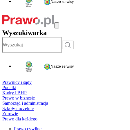
Nasze serwisy
Wyszukiwarka
Szukaj
Nasze serwisy
Prawnicy i sądy
Podatki
Kadry i BHP
Prawo w biznesie
Samorząd i administracja
Szkoły i uczelnie
Zdrowie
Prawo dla każdego
Prawo cywilne