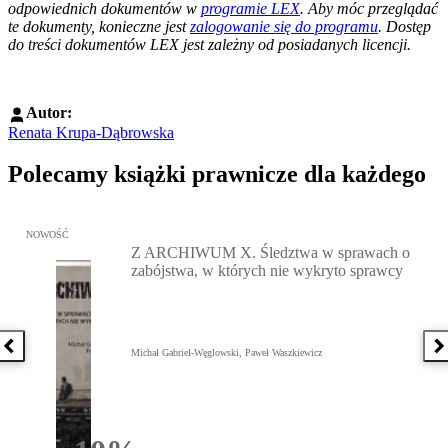
odpowiednich dokumentów w
programie LEX
. Aby móc przeglądać
te dokumenty, konieczne jest
zalogowanie się do programu
. Dostęp
do treści dokumentów LEX jest zależny od posiadanych licencji.
Autor:
Renata Krupa-Dąbrowska
Polecamy książki prawnicze dla każdego
Przejdź do: Z ARCHIWUM X. Śledztwa w sprawach o zabójstwa, w 
NOWOŚĆ
Z ARCHIWUM X. Śledztwa w sprawach o
zabójstwa, w których nie wykryto sprawcy
Poprzednia książka
N
Michał Gabriel-Węglowski, Paweł Waszkiewicz