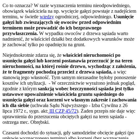
Co to oznacza? W razie wyznaczenia terminu nieodpowiedniego,
obowiązek właściciela na np. wycięcie gałęzi powstaje z nadejściem
terminu, w świetle
wiedzy
ogrodniczej, odpowiedniego.
Usunięcie
gałęzi lub zwieszających się owoców przed odpowiednim
terminem może prowadzić do ich bezprawnego
przywłaszczenia.
W wypadku owoców z drzewa sąsiada warto
nadmienić, że właściciel działki bez dodatkowych warunków może
je zachować tylko po opadnięciu na grunt.
Niejednokrotnie zdarza się, że
właściciel nieruchomości po
usunięciu gałęzi lub korzeni postanawia przerzucić je na teren
nieruchomości, na której rośnie drzewo, wychodząc z założenia,
że te fragmenty pochodzą przecież z drzewa sąsiada,
a więc
stanowią jego własność. Tym samym niezasadne byłoby ponoszenie
kosztów ich utylizacji. - W orzecznictwie wyrażono jednak pogląd,
zgodnie z którym
sankcją wobec bezczynności sąsiada jest tylko
ustawowe upoważnienie właściciela gruntu sąsiedniego do
usunięcia gałęzi oraz korzeni we własnym zakresie i zachowania
ich dla siebie
(uchwała Sądu Najwyższego - Izba Cywilna z 26
lipca 1972 r., sygn. akt:
III CZP 45/72
). Żaden przepis nie daje więc
uprawnienia do przerzucenia obciętych gałęzi na teren sąsiada -
ostrzega mec. Obrębski.
Czasami dochodzi do sytuacji, gdy samodzielne obcięcie gałęzi (po
upływie wyznaczonego terminu) albo korzeni (bez wyznaczenia