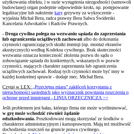
użytkowania obiektu, i w razie wystąpienia niezgodności (samowoli
budowlanej) organ podejmie odpowiednie kroki, np. postępowanie
legalizacyjne lub nałożenie
kary
grzywny za wykroczenie -
wyjaśnia Michał Bera, radca prawny Bera Salwa Świderski
Kancelaria Adwokatów i Radców Prawnych.
-
Droga cywilna polega na wezwaniu sąsiada do zaprzestania
lub ograniczenia uciążliwych zachowań
albo do dokonania
czynności ograniczających skutki immisji (np. montaż ekranów
akustycznych) według Kodeksu cywilnego. Brak skuteczności
wezwania oznacza konieczność złożenia pozwu do sądu o
zobowiązanie sąsiada do konkretnych, wskazanych w pozwie
czynności, mających charakter zaprzestania lub ograniczenia
uciążliwych zachowań. Rodzaj tych czynności może być inny w
każdej konkretnej sprawie - dodaje mec. Michał Bera.
Czytaj w LEX:
„Przeciętna miara” zakłóceń korzystania z
nieruchomości sąsiednich jako wyznacznik powstania roszczenia o
ochronę przed immisjami - LINIA ORZECZNICZA >>
Jeśli problemem jest hałas, którego firma nie może wyeliminować,
w grę może wchodzić również żądanie
odszkodowania.
Poszkodowani mogą skorzystać ze środków o
charakterze administracyjnym i karnoprawnym. Mają też możliwość
dochodzenia roszczeń na gruncie prawa cywilnego.