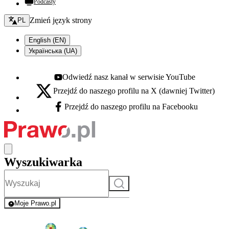
Podcasty
Zmień język - bieżący:
Zmień język strony
PL
English (EN)
Українська (UA)
Odwiedź nasz kanał w serwisie YouTube
Youtube - otwiera się w nowej karcie
Przejdź do naszego profilu na X (dawniej Twitter)
X - otwiera się w nowej karcie
Przejdź do naszego profilu na Facebooku
Facebook - otwiera się w nowej karcie
Wyszukiwarka
Szukaj
Moje Prawo.pl
- rejestracja i logowanie do serwisu