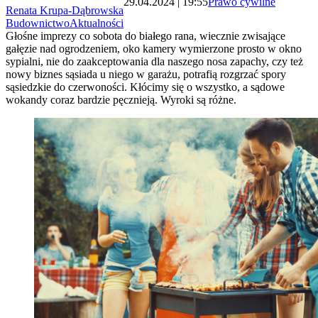
29.04.2024 | 19:55
Prawo cywilne
Renata Krupa-Dąbrowska
Budownictwo
Aktualności
Głośne imprezy co sobota do białego rana, wiecznie zwisające
gałęzie nad ogrodzeniem, oko kamery wymierzone prosto w okno
sypialni, nie do zaakceptowania dla naszego nosa zapachy, czy też
nowy biznes sąsiada u niego w garażu, potrafią rozgrzać spory
sąsiedzkie do czerwoności. Kłócimy się o wszystko, a sądowe
wokandy coraz bardzie pęcznieją. Wyroki są różne.