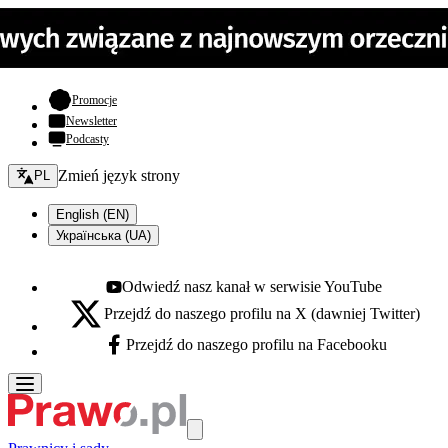
- otwiera się w nowej karcie
Promocje
Newsletter
Podcasty
Zmień język - bieżący:
Zmień język strony
PL
English (EN)
Українська (UA)
Odwiedź nasz kanał w serwisie YouTube
Youtube - otwiera się w nowej karcie
Przejdź do naszego profilu na X (dawniej Twitter)
X - otwiera się w nowej karcie
Przejdź do naszego profilu na Facebooku
Facebook - otwiera się w nowej karcie