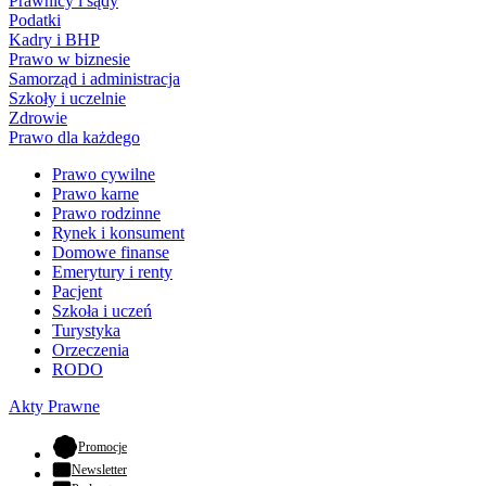
Prawnicy i sądy
Podatki
Kadry i BHP
Prawo w biznesie
Samorząd i administracja
Szkoły i uczelnie
Zdrowie
Prawo dla każdego
Prawo cywilne
Prawo karne
Prawo rodzinne
Rynek i konsument
Domowe finanse
Emerytury i renty
Pacjent
Szkoła i uczeń
Turystyka
Orzeczenia
RODO
Akty Prawne
- otwiera się w nowej karcie
Promocje
Newsletter