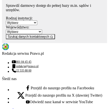
Sprawdź darmowy dostęp do pełnej bazy m.in. sądów i
urzędów.
Rodzaj instytucji:
Województwo:
Szukaj danych kontaktowych
Redakcja serwisu Prawo.pl
801 04 45 45
Numer telefonu:
redakcja@prawo.pl
Adres email:
22 535 88 00
Numer telefonu:
Śledź nas
Przejdź do naszego profilu na Facebooku
facebook - otwiera się w nowej karcie
Przejdź do naszego profilu na X (dawniej Twitter)
x - otwiera się w nowej karcie
Odwiedź nasz kanał w serwisie YouTube
youtube - otwiera się w nowej karcie