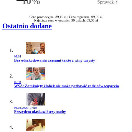
10%
Sprawdź
Rabatu
Cena promocyjna: 89,10 zł |
Cena regularna: 99,00 zł
Najniższa cena w ostatnich 30 dniach: 69,30 zł
Ostatnio dodane
05:34
Przejdź do artykułu:
Bez odszkodowania czasami także z winy turysty
05:33
Przejdź do artykułu:
WSA: Zamknięty żłobek nie może pozbawić rodziców wsparcia
03.08.2026 | 17:19
Przejdź do artykułu:
Prezydent ułaskawił trzy osoby