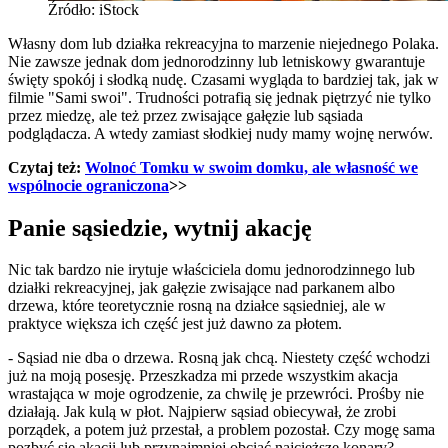
Źródło: iStock
Własny dom lub działka rekreacyjna to marzenie niejednego Polaka.
Nie zawsze jednak dom jednorodzinny lub letniskowy gwarantuje
święty spokój i słodką nudę. Czasami wygląda to bardziej tak, jak w
filmie "Sami swoi". Trudności potrafią się jednak piętrzyć nie tylko
przez miedzę, ale też przez zwisające gałęzie lub sąsiada
podglądacza. A wtedy zamiast słodkiej nudy mamy wojnę nerwów.
Czytaj też:
Wolnoć Tomku w swoim domku, ale własność we
wspólnocie ograniczona
>>
Panie sąsiedzie, wytnij akację
Nic tak bardzo nie irytuje właściciela domu jednorodzinnego lub
działki rekreacyjnej, jak gałęzie zwisające nad parkanem albo
drzewa, które teoretycznie rosną na działce sąsiedniej, ale w
praktyce większa ich część jest już dawno za płotem.
- Sąsiad nie dba o drzewa. Rosną jak chcą. Niestety część wchodzi
już na moją posesję. Przeszkadza mi przede wszystkim akacja
wrastająca w moje ogrodzenie, za chwilę je przewróci. Prośby nie
działają. Jak kulą w płot. Najpierw sąsiad obiecywał, że zrobi
porządek, a potem już przestał, a problem pozostał. Czy mogę sama
pozbyć się akacji lub przynajmniej obciąć najcięższe konary? -