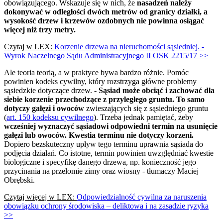
obowiązującego. Wskazuje się w nich, że
nasadzeń należy
dokonywać w odległości dwóch metrów od granicy działki, a
wysokość drzew i krzewów ozdobnych nie powinna osiągać
więcej niż trzy metry.
Czytaj w LEX:
Korzenie drzewa na nieruchomości sąsiedniej. -
Wyrok Naczelnego Sądu Administracyjnego II OSK 2215/17 >>
Ale teoria teorią, a w praktyce bywa bardzo różnie. Pomóc
powinien kodeks cywilny, który rozstrzyga główne problemy
sąsiedzkie dotyczące drzew. -
Sąsiad może obciąć i zachować dla
siebie korzenie przechodzące z przyległego gruntu. To samo
dotyczy gałęzi i owoców
zwieszających się z sąsiedniego gruntu
(
art. 150 kodeksu cywilnego
). Trzeba jednak pamiętać, żeby
wcześniej wyznaczyć sąsiadowi odpowiedni termin na usunięcie
gałęzi lub owoców. Kwestia terminu nie dotyczy korzeni.
Dopiero bezskuteczny upływ tego terminu uprawnia sąsiada do
podjęcia działań. Co istotne, termin powinien uwzględniać kwestie
biologiczne i specyfikę danego drzewa, np. konieczność jego
przycinania na przełomie zimy oraz wiosny - tłumaczy Maciej
Obrębski.
Czytaj więcej w LEX:
Odpowiedzialność cywilna za naruszenia
obowiązku ochrony środowiska – deliktowa i na zasadzie ryzyka
>>