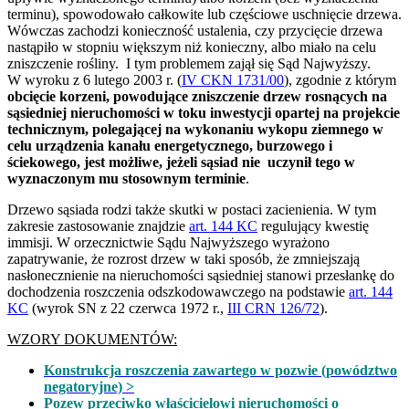
terminu), spowodowało całkowite lub częściowe uschnięcie drzewa.
Wówczas zachodzi konieczność ustalenia, czy przycięcie drzewa
nastąpiło w stopniu większym niż konieczny, albo miało na celu
zniszczenie rośliny. I tym problemem zajął się Sąd Najwyższy.
W wyroku z 6 lutego 2003 r. (
IV CKN 1731/00
), zgodnie z którym
obcięcie korzeni, powodujące zniszczenie drzew rosnących na
sąsiedniej nieruchomości w toku inwestycji opartej na projekcie
technicznym, polegającej na wykonaniu wykopu ziemnego w
celu urządzenia kanału energetycznego, burzowego i
ściekowego, jest możliwe, jeżeli sąsiad nie uczynił tego w
wyznaczonym mu stosownym terminie
.
Drzewo sąsiada rodzi także skutki w postaci zacienienia. W tym
zakresie zastosowanie znajdzie
art. 144 KC
regulujący kwestię
immisji. W orzecznictwie Sądu Najwyższego wyrażono
zapatrywanie, że rozrost drzew w taki sposób, że zmniejszają
nasłonecznienie na nieruchomości sąsiedniej stanowi przesłankę do
dochodzenia roszczenia odszkodowawczego na podstawie
art. 144
KC
(wyrok SN z 22 czerwca 1972 r.,
III CRN 126/72
).
WZORY DOKUMENTÓW:
Konstrukcja roszczenia zawartego w pozwie (powództwo
negatoryjne) >
Pozew przeciwko właścicielowi nieruchomości o