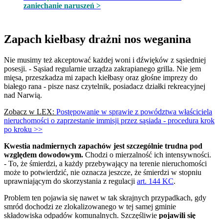
zaniechanie naruszeń >
Zapach kiełbasy drażni nos weganina
Nie musimy też akceptować każdej woni i dźwięków z sąsiedniej
posesji. - Sąsiad regularnie urządza zakrapianego grilla. Nie jem
mięsa, przeszkadza mi zapach kiełbasy oraz głośne imprezy do
białego rana - pisze nasz czytelnik, posiadacz działki rekreacyjnej
nad Narwią.
Zobacz w LEX:
Postępowanie w sprawie z powództwa właściciela
nieruchomości o zaprzestanie immisji przez sąsiada - procedura krok
po kroku >>
Kwestia nadmiernych zapachów jest szczególnie trudna pod
względem dowodowym.
Chodzi o mierzalność ich intensywności.
- To, że śmierdzi, a każdy przebywający na terenie nieruchomości
może to potwierdzić, nie oznacza jeszcze, że śmierdzi w stopniu
uprawniającym do skorzystania z regulacji
art. 144 KC
.
Problem ten pojawia się nawet w tak skrajnych przypadkach, gdy
smród dochodzi ze zlokalizowanego w tej samej gminie
składowiska odpadów komunalnych. Szczęśliwie
pojawili się