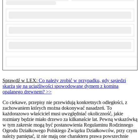
Sprawdź w LEX:
Co należy zrobić w przypadku, gdy sąsiedzi
skarżą się na uciążliwości spowodowane dymem z komina
opalanego drewnem? >>
Co ciekawe, przepisy nie przewidują konkretnych odległości, z
zachowaniem których można dokonywać nasadzeń. To
każdorazowo właściciel musi uwzględniać okoliczność, jakie
rozmiary będzie miało drzewo za kilkanaście lat. Pewną wskazówką
w tym zakresie mogą być postanowienia Regulaminu Rodzinnego
Ogrodu Działkowego Polskiego Związku Działkowców, przy czym
należy pamiętać, iż nie mają one charakteru prawa powszechnie