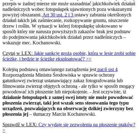
przepis w żadnej mierze nie może uzasadniać jakichkolwiek działań
nadleśniczych wobec fotopułapek ujawnionych poza wskazanymi
powyżej obszarami.
Art 30 ust. 2 i 3
ustawy zabrania określonych
działań takich jak zaśmiecanie, rozkopywanie gruntu, niszczenie
drzew i roślin. W sytuacji w której fotopułapkę ulokowano w
sposób który nie narusza powyższych zakazów brak jest podstaw
do podejmowania jakichkolwiek działań przez nadleśniczych –
wskazuje mec. Kochanowski.
Czytaj w LEX:
Jakie sankcje grożą osobie, która w lesie zrobi sobie
ścieżkę, i będzie tę ścieżkę eksploatować? >>
Kolejną podstawą omawianego zarządzenia jest
par.6 ust 4
Rozporządzenia Ministra Środowiska w sprawie ochrony
gatunkowej zwierząt ustanawiający zakaz fotografowania lub
filmowania zwierząt objętych ochroną - ale tylko w sposób mogący
powodować ich płoszenie lub niepokojenie. - Jest oczywiste, iż
działanie fotopułapek z samej swej istoty nie może powodować
płoszenia zwierząt, taki jest wszak sens stosowania tego typu
urządzeń, pozwalających na obserwację dzikiej zwierzyny bez
płoszenia jej
– tłumaczy Marcin Kochanowski.
Sprawdź w LEX:
Czy wydaje się zezwolenia na płoszenie ptaków?
>