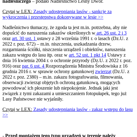
nadleśniczego
– podało Nadleśnictwo Leśny Dwór.
Czytaj w LEX:
Zasady udostępniania lasów - sankcje za
wykroczenia i przestępstwa dokonywane w lesie >>
Nadleśnictwo tłumaczy, że zgoda ta jest m.in. potrzebna, aby nie
dopuścić do naruszenia zakazów określonych w
art. 26 ust. 2 i 3
oraz
art. 30 ust. 1
ustawy z 28 września 1991 r. o lasach (Dz.U. z
2022 r. poz. 672) – m.in. niszczenia, uszkadzania drzew,
rozgarniania ściółki, niszczenia urządzeń i obiektów, naruszenia
zakazu wstępu do lasu itp. oraz w
art. 52 ust. 1 pkt 14
Ustawy z
dnia 16 kwietnia 2004 r. o ochronie przyrody (Dz.U. z 2022 r. poz.
916) oraz
par. 6 ust. 4
Rozporządzenia Ministra Środowiska z 16
grudnia 2016 r. w sprawie ochrony gatunkowej
zwierząt
(Dz.U. z
2022 r. poz. 2380) – m.in. zakazu fotografowania, filmowania,
obserwacji zwierząt objętych ochroną gatunkową, mogących
powodować ich płoszenie lub niepokojenie. Jednak jaki jest
związek z tymi zakazami a umieszczaniem fotopułapek, tego już
Lasy Państwowe nie wyjaśniły.
Czytaj w LEX:
Zasady udostępniania lasów - zakaz wstępu do lasu
>>
-
Przed montażem tego typu urządzeń w terenie należy