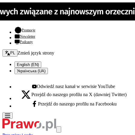
- otwiera się w nowej karcie
Promocje
Newsletter
Podcasty
Zmień język - bieżący:
Zmień język strony
PL
English (EN)
Українська (UA)
Odwiedź nasz kanał w serwisie YouTube
Youtube - otwiera się w nowej karcie
Przejdź do naszego profilu na X (dawniej Twitter)
X - otwiera się w nowej karcie
Przejdź do naszego profilu na Facebooku
Facebook - otwiera się w nowej karcie