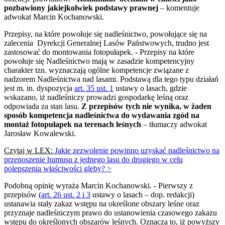
pozbawiony jakiejkolwiek podstawy prawnej
– komentuje
adwokat Marcin Kochanowski.
Przepisy, na które powołuje się nadleśnictwo, powołujące się na
zalecenia Dyrekcji Generalnej Lasów Państwowych, trudno jest
zastosować do montowania fotopułapek. - Przepisy na które
powołuje się Nadleśnictwo mają w zasadzie kompetencyjny
charakter tzn. wyznaczają ogólne kompetencje związane z
nadzorem Nadleśnictwa nad lasami. Podstawą dla tego typu działań
jest m. in. dyspozycja
art. 35 ust. 1
ustawy o lasach, gdzie
wskazano, iż nadleśniczy prowadzi gospodarkę leśną oraz
odpowiada za stan lasu.
Z przepisów tych nie wynika, w żaden
sposób kompetencja nadleśnictwa do wydawania zgód na
montaż fotopułapek na terenach leśnych
– tłumaczy adwokat
Jarosław Kowalewski.
Czytaj w LEX:
Jakie zezwolenie powinno uzyskać nadleśnictwo na
przenoszenie humusu z jednego lasu do drugiego w celu
polepszenia właściwości gleby? >
Podobną opinię wyraża Marcin Kochanowski. - Pierwszy z
przepisów (
art. 26 ust. 2 i 3
ustawy o lasach – dop. redakcji)
ustanawia stały zakaz wstępu na określone obszary leśne oraz
przyznaje nadleśniczym prawo do ustanowienia czasowego zakazu
wstępu do określonych obszarów leśnych. Oznacza to, iż powyższy