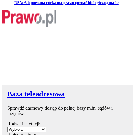
Przejdź do artykułu:
NSA: Adoptowana córka ma prawo poznać biologiczną matkę
Baza teleadresowa
Sprawdź darmowy dostęp do pełnej bazy m.in. sądów i
urzędów.
Rodzaj instytucji:
Województwo: