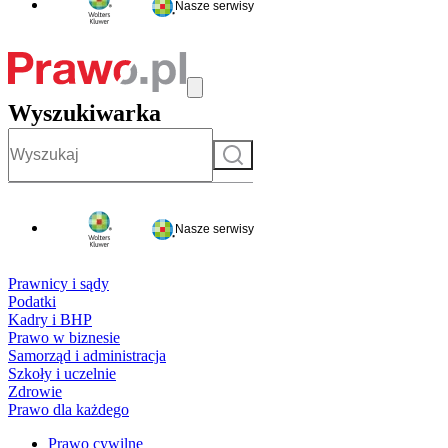
Nasze serwisy
Wyszukiwarka
Szukaj
Nasze serwisy
Prawnicy i sądy
Podatki
Kadry i BHP
Prawo w biznesie
Samorząd i administracja
Szkoły i uczelnie
Zdrowie
Prawo dla każdego
Prawo cywilne