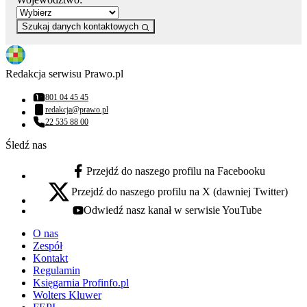
Szukaj danych kontaktowych
Redakcja serwisu Prawo.pl
801 04 45 45
Numer telefonu:
redakcja@prawo.pl
Adres email:
22 535 88 00
Numer telefonu:
Śledź nas
Przejdź do naszego profilu na Facebooku
facebook - otwiera się w nowej karcie
Przejdź do naszego profilu na X (dawniej Twitter)
x - otwiera się w nowej karcie
Odwiedź nasz kanał w serwisie YouTube
youtube - otwiera się w nowej karcie
O nas
Zespół
Kontakt
Regulamin
Księgarnia Profinfo.pl
Wolters Kluwer