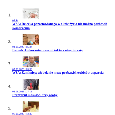
05:44
Przejdź do artykułu:
WSA: Dziecka pozostawionego w oknie życia nie można pozbawić
świadczenia
08.08.2026 | 05:34
Przejdź do artykułu:
Bez odszkodowania czasami także z winy turysty
08.08.2026 | 05:33
Przejdź do artykułu:
WSA: Zamknięty żłobek nie może pozbawić rodziców wsparcia
03.08.2026 | 17:19
Przejdź do artykułu:
Prezydent ułaskawił trzy osoby
01.08.2026 | 12:36