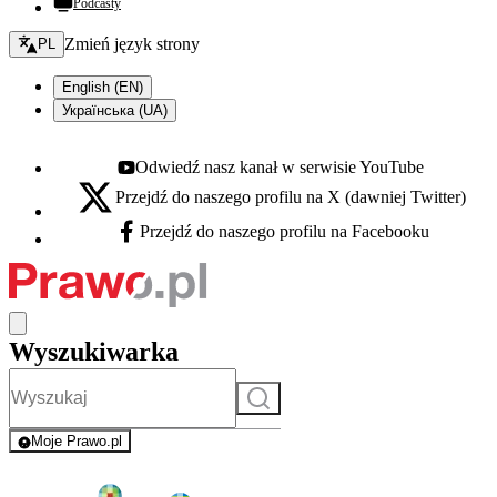
Podcasty
Zmień język - bieżący:
Zmień język strony
PL
English (EN)
Українська (UA)
Odwiedź nasz kanał w serwisie YouTube
Youtube - otwiera się w nowej karcie
Przejdź do naszego profilu na X (dawniej Twitter)
X - otwiera się w nowej karcie
Przejdź do naszego profilu na Facebooku
Facebook - otwiera się w nowej karcie
Wyszukiwarka
Szukaj
Moje Prawo.pl
- rejestracja i logowanie do serwisu