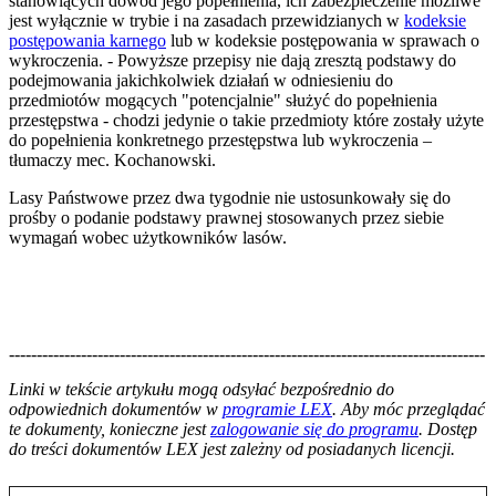
stanowiących dowód jego popełnienia, ich zabezpieczenie możliwe
jest wyłącznie w trybie i na zasadach przewidzianych w
kodeksie
postępowania karnego
lub w kodeksie postępowania w sprawach o
wykroczenia. - Powyższe przepisy nie dają zresztą podstawy do
podejmowania jakichkolwiek działań w odniesieniu do
przedmiotów mogących "potencjalnie" służyć do popełnienia
przestępstwa - chodzi jedynie o takie przedmioty które zostały użyte
do popełnienia konkretnego przestępstwa lub wykroczenia –
tłumaczy mec. Kochanowski.
Lasy Państwowe przez dwa tygodnie nie ustosunkowały się do
prośby o podanie podstawy prawnej stosowanych przez siebie
wymagań wobec użytkowników lasów.
--------------------------------------------------------------------------------------
--------------------------------------------------------
Linki w tekście artykułu mogą odsyłać bezpośrednio do
odpowiednich dokumentów w
programie LEX
. Aby móc przeglądać
te dokumenty, konieczne jest
zalogowanie się do programu
. Dostęp
do treści dokumentów LEX jest zależny od posiadanych licencji.