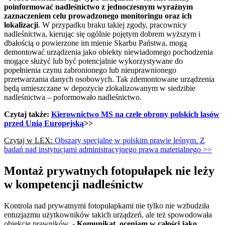
poinformować nadleśnictwo z jednoczesnym wyraźnym
zaznaczeniem celu prowadzonego monitoringu oraz ich
lokalizacji
. W przypadku braku takiej zgody, pracownicy
nadleśnictwa, kierując się ogólnie pojętym dobrem wyższym i
dbałością o powierzone im mienie Skarbu Państwa, mogą
demontować urządzenia jako obiekty niewiadomego pochodzenia
mogące służyć lub być potencjalnie wykorzystywane do
popełnienia czynu zabronionego lub nieuprawnionego
przetwarzania danych osobowych. Tak zdemontowane urządzenia
będą umieszczane w depozycie zlokalizowanym w siedzibie
nadleśnictwa – poformowało nadleśnictwo.
Czytaj także:
Kierownictwo MS na czele obrony polskich lasów
przed Unią Europejską
>>
Czytaj w LEX:
Obszary specjalne w polskim prawie leśnym. Z
badań nad instytucjami administracyjnego prawa materialnego >>
Montaż prywatnych fotopułapek nie leży
w kompetencji nadleśnictw
Kontrola nad prywatnymi fotopułapkami nie tylko nie wzbudziła
entuzjazmu użytkowników takich urządzeń, ale też spowodowała
obiekcje prawników. -
Komunikat oceniam w całości jako