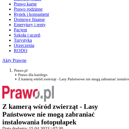
Prawo karne
Prawo rodzinne
Rynek i konsument
Domowe finanse
Emerytury i renty
Pacjent
Szkoła i uczeń
Turystyka
Orzeczenia
RODO
Akty Prawne
Prawo.pl
Prawo dla każdego
Z kamerą wśród zwierząt - Lasy Państwowe nie mogą zabraniać instalo
Z kamerą wśród zwierząt - Lasy
Państwowe nie mogą zabraniać
instalowania fotopułapek
Data dodania: 15.04.2023 | 07:30