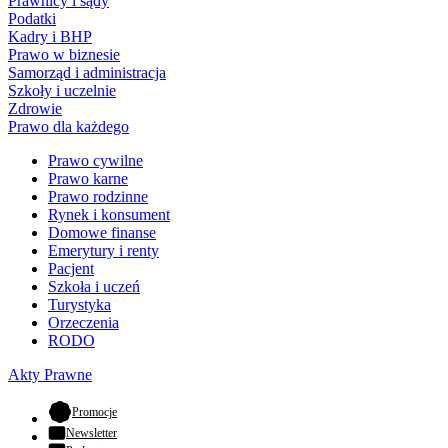
Prawnicy i sądy
Podatki
Kadry i BHP
Prawo w biznesie
Samorząd i administracja
Szkoły i uczelnie
Zdrowie
Prawo dla każdego
Prawo cywilne
Prawo karne
Prawo rodzinne
Rynek i konsument
Domowe finanse
Emerytury i renty
Pacjent
Szkoła i uczeń
Turystyka
Orzeczenia
RODO
Akty Prawne
- otwiera się w nowej karcie
Promocje
Newsletter