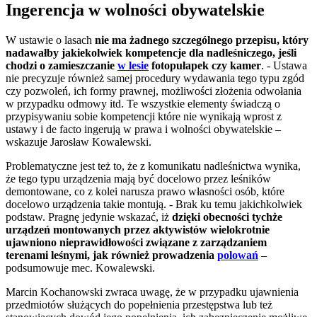
I
ngerencja w wolności obywatelskie
W ustawie o lasach
nie ma żadnego szczególnego przepisu, który
nadawałby jakiekolwiek kompetencje dla nadleśniczego, jeśli
chodzi o zamieszczanie
w lesie
fotopułapek czy kamer
. - Ustawa
nie precyzuje również samej procedury wydawania tego typu zgód
czy pozwoleń, ich formy prawnej, możliwości złożenia odwołania
w przypadku odmowy itd. Te wszystkie elementy świadczą o
przypisywaniu sobie kompetencji które nie wynikają wprost z
ustawy i de facto ingerują w prawa i wolności obywatelskie –
wskazuje Jarosław Kowalewski.
Problematyczne jest też to, że z komunikatu nadleśnictwa wynika,
że tego typu urządzenia mają być docelowo przez leśników
demontowane, co z kolei narusza prawo własności osób, które
docelowo urządzenia takie montują. - Brak ku temu jakichkolwiek
podstaw. Pragnę jedynie wskazać, iż
dzięki obecności tychże
urządzeń montowanych przez aktywistów wielokrotnie
ujawniono nieprawidłowości związane z zarządzaniem
terenami leśnymi, jak również prowadzenia
polowań
–
podsumowuje mec. Kowalewski.
Marcin Kochanowski zwraca uwagę, że w przypadku ujawnienia
przedmiotów służących do popełnienia przestępstwa lub też