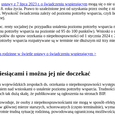
.
ustawy z 7 lipca 2023 r. o świadczeniu wspierającym
mogą się o nie u
. roku życia. Prawo to uzależnione jest od uzyskania przez osobę z n
a. Wysokość świadczenia zależy od poziomu potrzeby wsparcia, czyli l
nej.
. renty socjalnej (w przypadku ustalenia poziomu potrzeby wsparcia
ziomu potrzeby wsparcia na poziomie od 95 do 100 punktów). Wnioski o 
łów do spraw orzekania o niepełnosprawności od 1 stycznia 2024 r. 
potrzeby wsparcia rozpatrywane są w terminie nie dłuższym niż trzy m
 rodzinne w świetle ustawy o świadczeniu wspierającym >
iesiącami i można jej nie doczekać
 wojewódzkich zespołach ds. orzekania o niepełnosprawności występu
iem nad wnioskami o ustalenie poziomu potrzeby wsparcia. Trudnośc
h tak dużą skalę, że publikowane są ogłoszenia na stronach BIP.
powoduje, że osoby z niepełnosprawnościami nie mogą w sposób efekt
 głównej mierze starszych, schorowanych (często terminalnie), wymag
rotnie trudną sytuację rodzinną, powodowaną ograniczoną możliwością