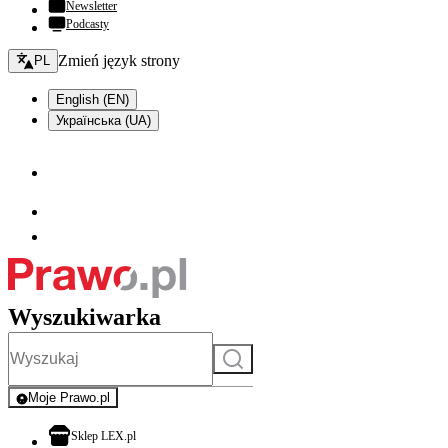
Newsletter
Podcasty
Zmień język - bieżący:
Zmień język strony
PL
English (EN)
Українська (UA)
Wyszukiwarka
Szukaj
Moje Prawo.pl
- rejestracja i logowanie do serwisu
otwiera się w nowej karcie
Sklep LEX.pl