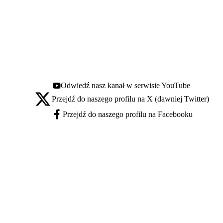
Odwiedź nasz kanał w serwisie YouTube
Youtube - otwiera się w nowej karcie
Przejdź do naszego profilu na X (dawniej Twitter)
X - otwiera się w nowej karcie
Przejdź do naszego profilu na Facebooku
Facebook - otwiera się w nowej karcie