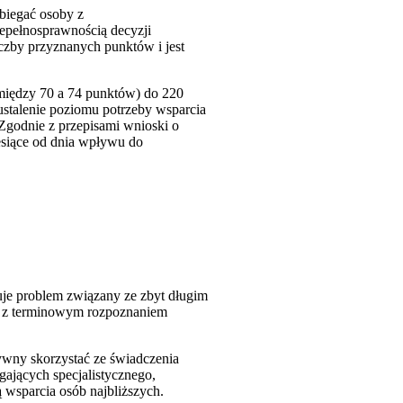
biegać osoby z
iepełnosprawnością decyzji
iczby przyznanych punktów i jest
 między 70 a 74 punktów) do 220
ustalenie poziomu potrzeby wsparcia
Zgodnie z przepisami wnioski o
iesiące od dnia wpływu do
je problem związany ze zbyt długim
i z terminowym rozpoznaniem
ywny skorzystać ze świadczenia
ających specjalistycznego,
 wsparcia osób najbliższych.