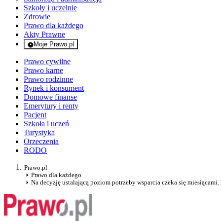
Szkoły i uczelnie
Zdrowie
Prawo dla każdego
Akty Prawne
Moje Prawo.pl
- rejestracja i logowanie do serwisu
Prawo cywilne
Prawo karne
Prawo rodzinne
Rynek i konsument
Domowe finanse
Emerytury i renty
Pacjent
Szkoła i uczeń
Turystyka
Orzeczenia
RODO
Prawo.pl
Prawo dla każdego
Na decyzję ustalającą poziom potrzeby wsparcia czeka się miesiącami.