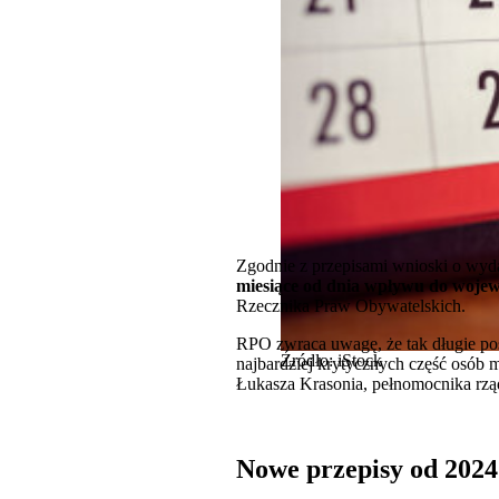
Zgodnie z przepisami wnioski o wyda
miesiące od dnia wpływu do wojew
Rzecznika Praw Obywatelskich.
RPO zwraca uwagę, że tak długie po
Źródło: iStock
najbardziej krytycznych część osób 
Łukasza Krasonia, pełnomocnika rzą
Nowe przepisy od 2024