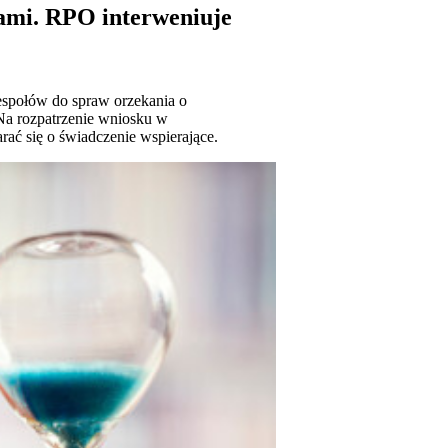
cami. RPO interweniuje
społów do spraw orzekania o
 Na rozpatrzenie wniosku w
arać się o świadczenie wspierające.