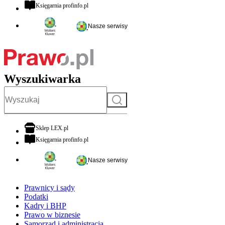
otwiera się w nowej karcie
Księgarnia profinfo.pl
Nasze serwisy
Wyszukiwarka
Szukaj
otwiera się w nowej karcie
Sklep LEX.pl
otwiera się w nowej karcie
Księgarnia profinfo.pl
Nasze serwisy
Prawnicy i sądy
Podatki
Kadry i BHP
Prawo w biznesie
Samorząd i administracja