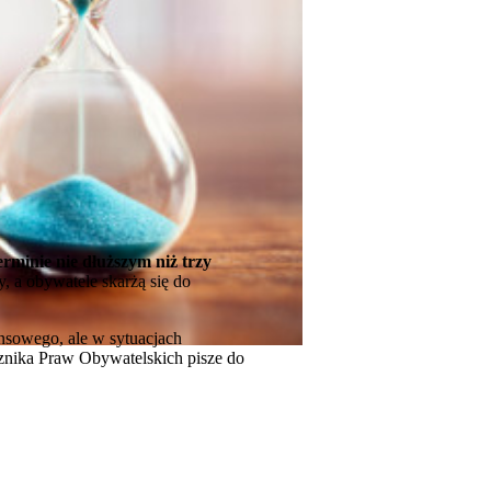
rminie nie dłuższym niż trzy
, a obywatele skarżą się do
nsowego, ale w sytuacjach
cznika Praw Obywatelskich pisze do