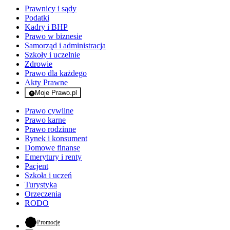
Prawnicy i sądy
Podatki
Kadry i BHP
Prawo w biznesie
Samorząd i administracja
Szkoły i uczelnie
Zdrowie
Prawo dla każdego
Akty Prawne
Moje Prawo.pl
- rejestracja i logowanie do serwisu
Prawo cywilne
Prawo karne
Prawo rodzinne
Rynek i konsument
Domowe finanse
Emerytury i renty
Pacjent
Szkoła i uczeń
Turystyka
Orzeczenia
RODO
- otwiera się w nowej karcie
Promocje