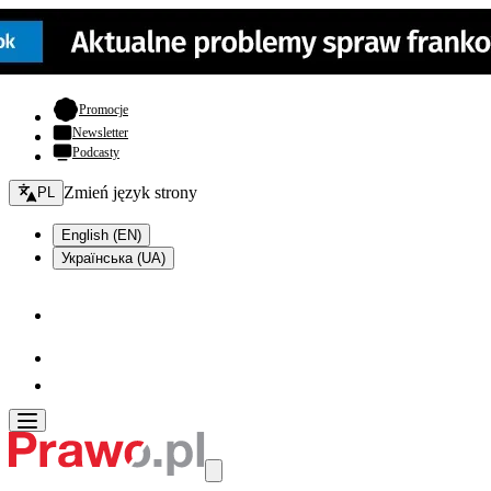
- otwiera się w nowej karcie
Promocje
Newsletter
Podcasty
Zmień język - bieżący:
Zmień język strony
PL
English (EN)
Українська (UA)