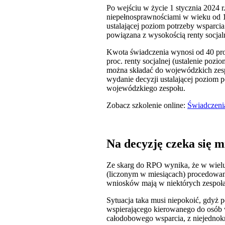
Po wejściu w życie 1 stycznia 2024 r
niepełnosprawnościami w wieku od 18
ustalającej poziom potrzeby wsparci
powiązana z wysokością renty socjal
Kwota świadczenia wynosi od 40 proc
proc. renty socjalnej (ustalenie po
można składać do wojewódzkich zespo
wydanie decyzji ustalającej poziom 
wojewódzkiego zespołu.
Zobacz szkolenie online:
Świadczenia
Na decyzję czeka się m
Ze skarg do RPO wynika, że w wielu
(liczonym w miesiącach) procedowan
wniosków mają w niektórych zespołac
Sytuacja taka musi niepokoić, gdyż 
wspierającego kierowanego do osób w
całodobowego wsparcia, z niejednok