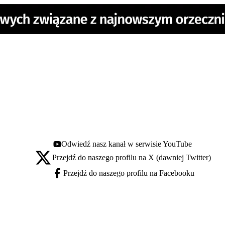
Odwiedź nasz kanał w serwisie YouTube
Youtube - otwiera się w nowej karcie
Przejdź do naszego profilu na X (dawniej Twitter)
X - otwiera się w nowej karcie
Przejdź do naszego profilu na Facebooku
Facebook - otwiera się w nowej karcie