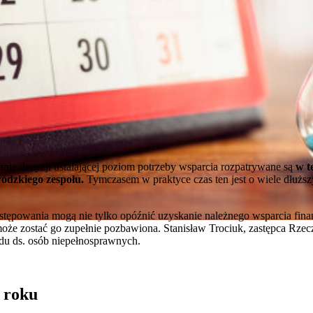
nie decyzji ustalającej poziom potrzeby wsparcia rozpatrywane są
w te
ódzkiego zespołu.
Tymczasem w praktyce czas ten jest o wiele dłuższy
stępowania mogą nie tylko opóźnić uzyskanie należnego wsparcia fina
może zostać go zupełnie pozbawiona. Stanisław Trociuk, zastępca Rze
du ds. osób niepełnosprawnych.
 roku