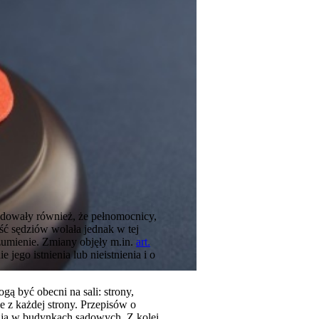
odowały również, że pełnomocnicy,
ść sędziów wolała jednak w tej
ozumienie. Zmiany objęły m.in.
art.
jego istnienia lub nieistnienia i o
ą być obecni na sali: strony,
e z każdej strony. Przepisów o
wają w budynkach sądowych. Z kolei