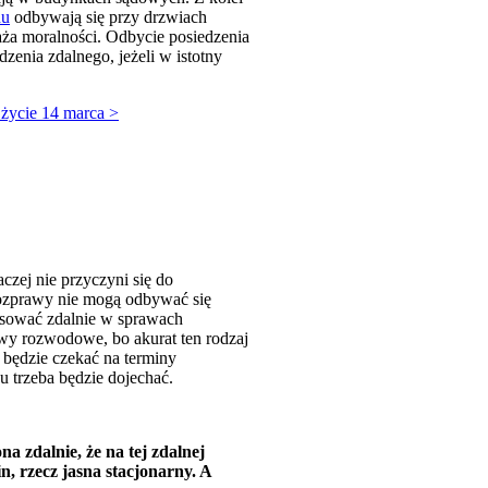
du
odbywają się przy drzwiach
aża moralności. Odbycie posiedzenia
enia zdalnego, jeżeli w istotny
 życie 14 marca >
ej nie przyczyni się do
ozprawy nie mogą odbywać się
esować zdalnie w sprawach
awy rozwodowe, bo akurat ten rodzaj
 będzie czekać na terminy
du trzeba będzie dojechać.
a zdalnie, że na tej zdalnej
, rzecz jasna stacjonarny. A