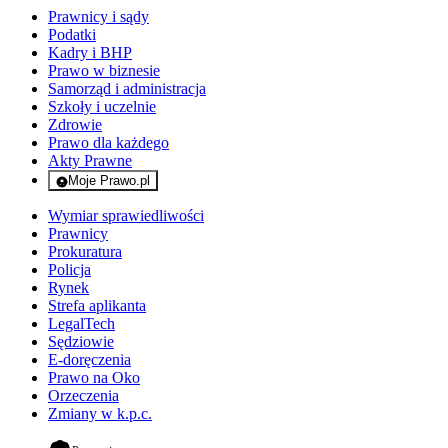
Prawnicy i sądy
Podatki
Kadry i BHP
Prawo w biznesie
Samorząd i administracja
Szkoły i uczelnie
Zdrowie
Prawo dla każdego
Akty Prawne
Moje Prawo.pl
- rejestracja i logowanie do serwisu
Wymiar sprawiedliwości
Prawnicy
Prokuratura
Policja
Rynek
Strefa aplikanta
LegalTech
Sędziowie
E-doręczenia
Prawo na Oko
Orzeczenia
Zmiany w k.p.c.