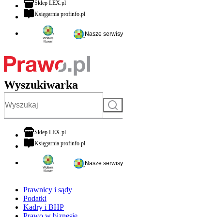
otwiera się w nowej karcie
Sklep LEX.pl
otwiera się w nowej karcie
Księgarnia profinfo.pl
Nasze serwisy
Wyszukiwarka
Szukaj
otwiera się w nowej karcie
Sklep LEX.pl
otwiera się w nowej karcie
Księgarnia profinfo.pl
Nasze serwisy
Prawnicy i sądy
Podatki
Kadry i BHP
Prawo w biznesie