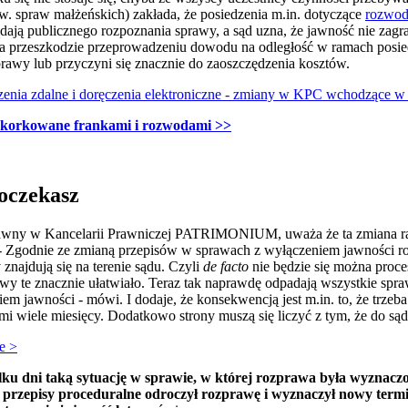
zw. spraw małżeńskich) zakłada, że posiedzenia m.in. dotyczące
rozwo
ądają publicznego rozpoznania sprawy, a sąd uzna, że jawność nie zagr
na przeszkodzie przeprowadzeniu dowodu na odległość w ramach posiedz
prawy lub przyczyni się znacznie do zaoszczędzenia kosztów.
zenia zdalne i doręczenia elektroniczne - zmiany w KPC wchodzące w
akorkowane frankami i rozwodami
>>
Poczekasz
awny w Kancelarii Prawniczej PATRIMONIUM, uważa że ta zmiana racz
 Zgodnie ze zmianą przepisów w sprawach z wyłączeniem jawności r
znajdują się na terenie sądu. Czyli
de facto
nie będzie się można proc
wy te znacznie ułatwiało. Teraz tak naprawdę odpadają wszystkie spr
m jawności - mówi. I dodaje, że konsekwencją jest m.in. to, że trzeba
sami wiele miesięcy. Dodatkowo strony muszą się liczyć z tym, że do są
e >
lku dni taką sytuację w sprawie, w której rozprawa była wyznaczon
przepisy proceduralne odroczył rozprawę i wyznaczył nowy termin