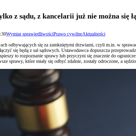
lko z sądu, z kancelarii już nie można się ł
6:30
Wymiar sprawiedliwości
Prawo cywilne
Aktualności
wach odbywających się za zamkniętymi drzwiami, czyli m.in. w spr
cy łączyć się będą z sal sądowych. Ustawodawca dopuszcza przeprowadz
spieszy to rozpoznanie sprawy lub przyczyni się znacznie do ogranicz
ze sprawy, które miały się odbyć zdalnie, zostały odroczone, a sędzi