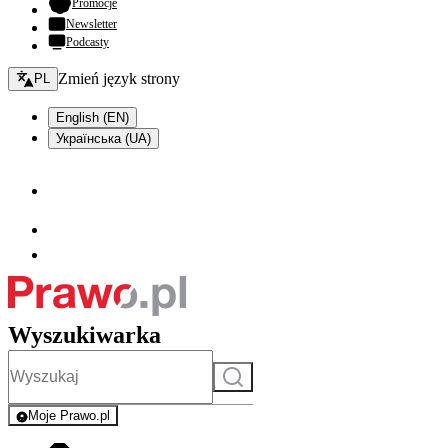
- otwiera się w nowej karcie
Promocje
Newsletter
Podcasty
Zmień język - bieżący:
Zmień język strony
PL
English (EN)
Українська (UA)
Wyszukiwarka
Szukaj
Moje Prawo.pl
- rejestracja i logowanie do serwisu