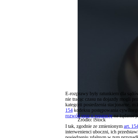
E-rozprawy były ratunkiem dla sądó
nie tracąc czasu na dojazdy mogli p
kategorii posiedzenia stacjonarne, m
154
kodeksu postępowania cywilneg
rozwód oraz o separację
na żądanie 
Źródło: iStock
I tak, zgodnie ze zmienionym
art. 15
interwenienci uboczni, ich przedstaw
posiedzeniu zdalnym w tym przypadku