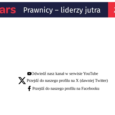
Odwiedź nasz kanał w serwisie YouTube
Youtube - otwiera się w nowej karcie
Przejdź do naszego profilu na X (dawniej Twitter)
X - otwiera się w nowej karcie
Przejdź do naszego profilu na Facebooku
Facebook - otwiera się w nowej karcie