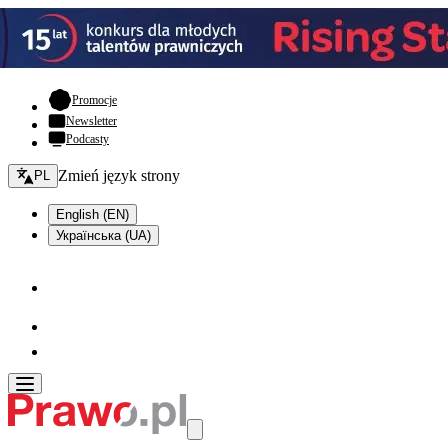
- otwiera się w nowej karcie
Promocje
Newsletter
Podcasty
Zmień język - bieżący:
Zmień język strony
PL
English (EN)
Українська (UA)