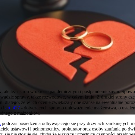
w, ale też i stron w okresie pandemicznym i postpandemicznym. Spow
rowadzić sprawy, także rozwodowe, w całym kraju. Z drugiej strony czę
.in. dlatego, że w ich ocenie zwiększały one szanse na ewentualne por
o i
art. 427
- dotyczących spraw o unieważnienie małżeństwa, o ustalenie 
jednego z małżonków.
4
podczas posiedzenia odbywającego się przy drzwiach zamkniętych mog
iciele ustawowi i pełnomocnicy, prokurator oraz osoby zaufania po dwi
 się nie stosuje się, chyba że wszyscy uczestnicy czynności przeby