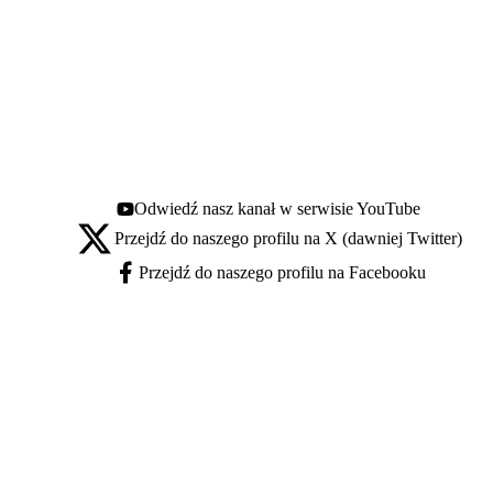
Odwiedź nasz kanał w serwisie YouTube
Youtube - otwiera się w nowej karcie
Przejdź do naszego profilu na X (dawniej Twitter)
X - otwiera się w nowej karcie
Przejdź do naszego profilu na Facebooku
Facebook - otwiera się w nowej karcie