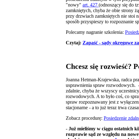
"nowy"
art. 427
(odnoszący się do t
zamkniętych, chyba że obie strony ż
przy drzwiach zamkniętych nie stoi 
sposób przyspieszy to rozpoznanie s
Polecamy nagranie szkolenia:
Posied
Czytaj:
Zapaść - sądy okręgowe z
Chcesz się rozwieść? 
Joanna Hetman-Krajewska, radca pr
usprawnienia spraw rozwodowych. -
zdalnie, chyba że wszyscy uczestnicy 
rozwodowych. A to było coś, co spra
spraw rozpoznawany jest z wyłączenie
stacjonarne - a to już teraz trwa cza
Zobacz procedurę:
Posiedzenie zdaln
-
Już mieliśmy w ciągu ostatnich ki
rozprawie sąd ze względu na nowe 