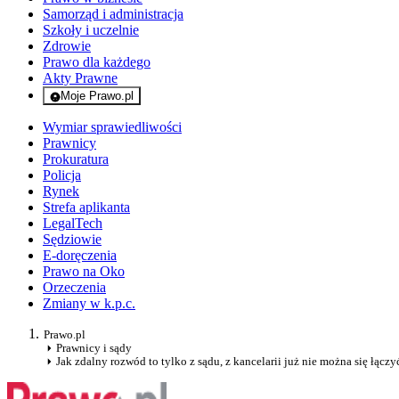
Samorząd i administracja
Szkoły i uczelnie
Zdrowie
Prawo dla każdego
Akty Prawne
Moje Prawo.pl
- rejestracja i logowanie do serwisu
Wymiar sprawiedliwości
Prawnicy
Prokuratura
Policja
Rynek
Strefa aplikanta
LegalTech
Sędziowie
E-doręczenia
Prawo na Oko
Orzeczenia
Zmiany w k.p.c.
Prawo.pl
Prawnicy i sądy
Jak zdalny rozwód to tylko z sądu, z kancelarii już nie można się łączy