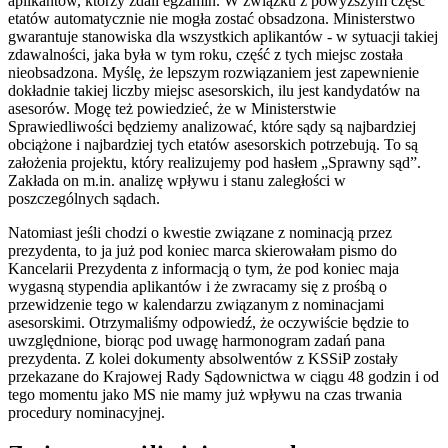
aplikantów, którzy zdali egzamin. W związku z powyższym część
etatów automatycznie nie mogła zostać obsadzona. Ministerstwo
gwarantuje stanowiska dla wszystkich aplikantów - w sytuacji takiej
zdawalności, jaka była w tym roku, część z tych miejsc została
nieobsadzona. Myślę, że lepszym rozwiązaniem jest zapewnienie
dokładnie takiej liczby miejsc asesorskich, ilu jest kandydatów na
asesorów. Mogę też powiedzieć, że w Ministerstwie
Sprawiedliwości będziemy analizować, które sądy są najbardziej
obciążone i najbardziej tych etatów asesorskich potrzebują. To są
założenia projektu, który realizujemy pod hasłem „Sprawny sąd”.
Zakłada on m.in. analizę wpływu i stanu zaległości w
poszczególnych sądach.
Natomiast jeśli chodzi o kwestie związane z nominacją przez
prezydenta, to ja już pod koniec marca skierowałam pismo do
Kancelarii Prezydenta z informacją o tym, że pod koniec maja
wygasną stypendia aplikantów i że zwracamy się z prośbą o
przewidzenie tego w kalendarzu związanym z nominacjami
asesorskimi. Otrzymaliśmy odpowiedź, że oczywiście będzie to
uwzględnione, biorąc pod uwagę harmonogram zadań pana
prezydenta. Z kolei dokumenty absolwentów z KSSiP zostały
przekazane do Krajowej Rady Sądownictwa w ciągu 48 godzin i od
tego momentu jako MS nie mamy już wpływu na czas trwania
procedury nominacyjnej.