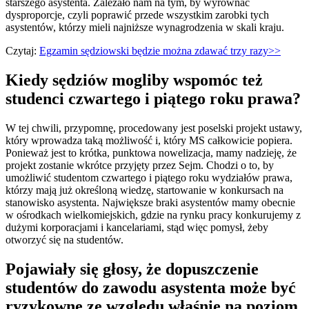
starszego asystenta. Zależało nam na tym, by wyrównać
dysproporcje, czyli poprawić przede wszystkim zarobki tych
asystentów, którzy mieli najniższe wynagrodzenia w skali kraju.
Czytaj:
Egzamin sędziowski będzie można zdawać trzy razy>>
Kiedy sędziów mogliby wspomóc też
studenci czwartego i piątego roku prawa?
W tej chwili, przypomnę, procedowany jest poselski projekt ustawy,
który wprowadza taką możliwość i, który MS całkowicie popiera.
Ponieważ jest to krótka, punktowa nowelizacja, mamy nadzieję, że
projekt zostanie wkrótce przyjęty przez Sejm. Chodzi o to, by
umożliwić studentom czwartego i piątego roku wydziałów prawa,
którzy mają już określoną wiedzę, startowanie w konkursach na
stanowisko asystenta. Największe braki asystentów mamy obecnie
w ośrodkach wielkomiejskich, gdzie na rynku pracy konkurujemy z
dużymi korporacjami i kancelariami, stąd więc pomysł, żeby
otworzyć się na studentów.
Pojawiały się głosy, że dopuszczenie
studentów do zawodu asystenta może być
ryzykowne ze względu właśnie na poziom