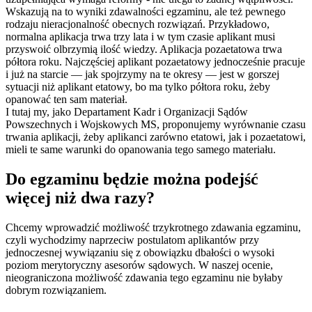
Wskazują na to wyniki zdawalności egzaminu, ale też pewnego
rodzaju nieracjonalność obecnych rozwiązań. Przykładowo,
normalna aplikacja trwa trzy lata i w tym czasie aplikant musi
przyswoić olbrzymią ilość wiedzy. Aplikacja pozaetatowa trwa
półtora roku. Najczęściej aplikant pozaetatowy jednocześnie pracuje
i już na starcie — jak spojrzymy na te okresy — jest w gorszej
sytuacji niż aplikant etatowy, bo ma tylko półtora roku, żeby
opanować ten sam materiał.
I tutaj my, jako Departament Kadr i Organizacji Sądów
Powszechnych i Wojskowych MS, proponujemy wyrównanie czasu
trwania aplikacji, żeby aplikanci zarówno etatowi, jak i pozaetatowi,
mieli te same warunki do opanowania tego samego materiału.
Do egzaminu będzie można podejść
więcej niż dwa razy?
Chcemy wprowadzić możliwość trzykrotnego zdawania egzaminu,
czyli wychodzimy naprzeciw postulatom aplikantów przy
jednoczesnej wywiązaniu się z obowiązku dbałości o wysoki
poziom merytoryczny asesorów sądowych. W naszej ocenie,
nieograniczona możliwość zdawania tego egzaminu nie byłaby
dobrym rozwiązaniem.