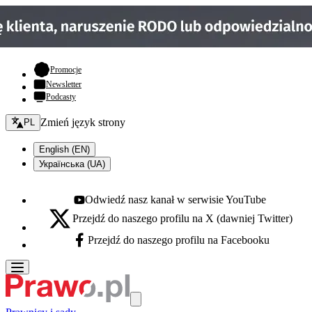
- otwiera się w nowej karcie
Promocje
Newsletter
Podcasty
Zmień język - bieżący:
Zmień język strony
PL
English (EN)
Українська (UA)
Odwiedź nasz kanał w serwisie YouTube
Youtube - otwiera się w nowej karcie
Przejdź do naszego profilu na X (dawniej Twitter)
X - otwiera się w nowej karcie
Przejdź do naszego profilu na Facebooku
Facebook - otwiera się w nowej karcie