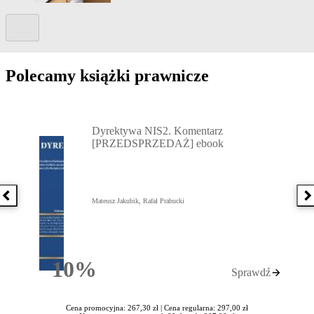
Kolejny slide
Polecamy książki prawnicze
Przejdź do: Dyrektywa NIS2. Komentarz [PRZEDSPRZEDAŻ] ebook,
Dyrektywa NIS2. Komentarz
[PRZEDSPRZEDAŻ] ebook
Poprzednia książka
N
Mateusz Jakubik, Rafał Prabucki
10%
Sprawdź
Rabatu
Cena promocyjna: 267,30 zł |
Cena regularna: 297,00 zł