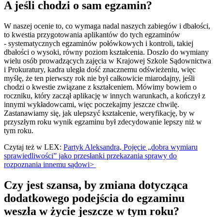
A jeśli chodzi o sam egzamin?
W naszej ocenie to, co wymaga nadal naszych zabiegów i dbałości,
to kwestia przygotowania aplikantów do tych egzaminów
- systematycznych egzaminów połówkowych i kontroli, takiej
dbałości o wysoki, równy poziom kształcenia. Doszło do wymiany
wielu osób prowadzących zajęcia w Krajowej Szkole Sądownictwa
i Prokuratury, kadra uległa dość znacznemu odświeżeniu, więc
myślę, że ten pierwszy rok nie był całkowicie miarodajny, jeśli
chodzi o kwestie związane z kształceniem. Mówimy bowiem o
roczniku, który zaczął aplikację w innych warunkach, a kończył z
innymi wykładowcami, więc poczekajmy jeszcze chwilę.
Zastanawiamy się, jak ulepszyć kształcenie, weryfikację, by w
przyszłym roku wynik egzaminu był zdecydowanie lepszy niż w
tym roku.
Czytaj też w LEX:
Partyk Aleksandra, Pojęcie „dobra wymiaru
sprawiedliwości” jako przesłanki przekazania sprawy do
rozpoznania innemu sądowi>
Czy jest szansa, by zmiana dotycząca
dodatkowego podejścia do egzaminu
weszła w życie jeszcze w tym roku?