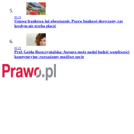
05:21
Przejdź do artykułu:
Ustawa frankowa już obowiązuje. Pozew bankowi doręczony, rat
kredytu nie trzeba płacić
05:21
Przejdź do artykułu:
Prof. Gajda-Roszczynialska: Asesura może nadal budzić wątpliwości
konstytucyjne, rozważamy możliwe opcje