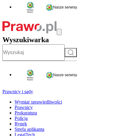
Nasze serwisy
Wyszukiwarka
Szukaj
Nasze serwisy
Prawnicy i sądy
Wymiar sprawiedliwości
Prawnicy
Prokuratura
Policja
Rynek
Strefa aplikanta
LegalTech