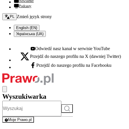
Newsletter
Podcasty
Zmień język - bieżący:
Zmień język strony
PL
English (EN)
Українська (UA)
Odwiedź nasz kanał w serwisie YouTube
Youtube - otwiera się w nowej karcie
Przejdź do naszego profilu na X (dawniej Twitter)
X - otwiera się w nowej karcie
Przejdź do naszego profilu na Facebooku
Facebook - otwiera się w nowej karcie
Wyszukiwarka
Szukaj
Moje Prawo.pl
- rejestracja i logowanie do serwisu