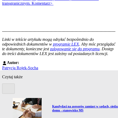
transgranicznym. Komentarz>
--------------------------------------------------------------------------------------
--------------------------------------------------------
Linki w tekście artykułu mogą odsyłać bezpośrednio do
odpowiednich dokumentów w
programie LEX
. Aby móc przeglądać
te dokumenty, konieczne jest
zalogowanie się do programu
. Dostęp
do treści dokumentów LEX jest zależny od posiadanych licencji.
Autor:
Patrycja Rojek-Socha
Czytaj także
Poprzedni slide
Przejdź do artykułu:
le
Kandydaci na asesorów zamiast w sądach, siedz
domu - stanowisko MS