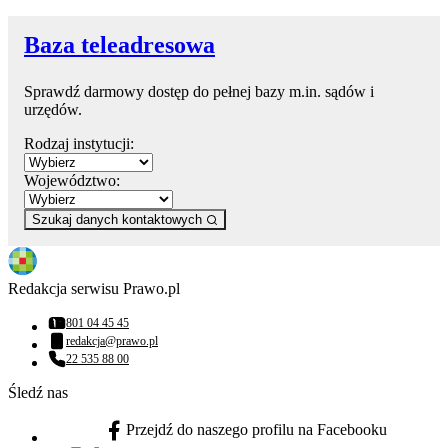
Baza teleadresowa
Sprawdź darmowy dostęp do pełnej bazy m.in. sądów i
urzędów.
Rodzaj instytucji:
Województwo:
Szukaj danych kontaktowych
Redakcja serwisu Prawo.pl
801 04 45 45
Numer telefonu:
redakcja@prawo.pl
Adres email:
22 535 88 00
Numer telefonu:
Śledź nas
Przejdź do naszego profilu na Facebooku
facebook - otwiera się w nowej karcie