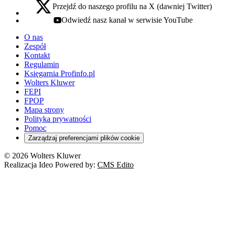
Przejdź do naszego profilu na X (dawniej Twitter)
x - otwiera się w nowej karcie
Odwiedź nasz kanał w serwisie YouTube
youtube - otwiera się w nowej karcie
O nas
Zespół
Kontakt
Regulamin
Księgarnia Profinfo.pl
Wolters Kluwer
FEPI
FPOP
Mapa strony
Polityka prywatności
Pomoc
Zarządzaj preferencjami plików cookie
© 2026 Wolters Kluwer
Realizacja Ideo Powered by:
CMS Edito