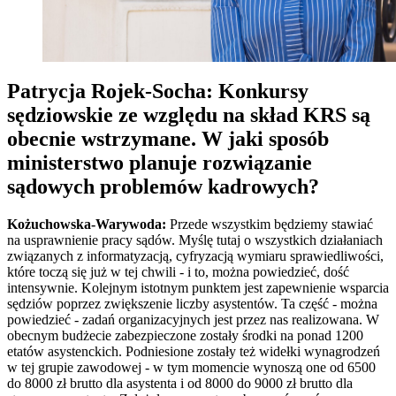
Patrycja Rojek-Socha: Konkursy
sędziowskie ze względu na skład KRS są
obecnie wstrzymane. W jaki sposób
ministerstwo planuje rozwiązanie
sądowych problemów kadrowych?
Kożuchowska-Warywoda:
Przede wszystkim będziemy stawiać
na usprawnienie pracy sądów. Myślę tutaj o wszystkich działaniach
związanych z informatyzacją, cyfryzacją wymiaru sprawiedliwości,
które toczą się już w tej chwili - i to, można powiedzieć, dość
intensywnie. Kolejnym istotnym punktem jest zapewnienie wsparcia
sędziów poprzez zwiększenie liczby asystentów. Ta część - można
powiedzieć - zadań organizacyjnych jest przez nas realizowana. W
obecnym budżecie zabezpieczone zostały środki na ponad 1200
etatów asystenckich. Podniesione zostały też widełki wynagrodzeń
w tej grupie zawodowej - w tym momencie wynoszą one od 6500
do 8000 zł brutto dla asystenta i od 8000 do 9000 zł brutto dla