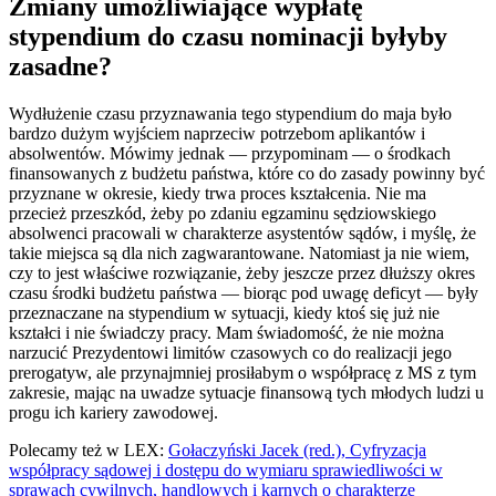
Zmiany umożliwiające wypłatę
stypendium do czasu nominacji byłyby
zasadne?
Wydłużenie czasu przyznawania tego stypendium do maja było
bardzo dużym wyjściem naprzeciw potrzebom aplikantów i
absolwentów. Mówimy jednak — przypominam — o środkach
finansowanych z budżetu państwa, które co do zasady powinny być
przyznane w okresie, kiedy trwa proces kształcenia. Nie ma
przecież przeszkód, żeby po zdaniu egzaminu sędziowskiego
absolwenci pracowali w charakterze asystentów sądów, i myślę, że
takie miejsca są dla nich zagwarantowane. Natomiast ja nie wiem,
czy to jest właściwe rozwiązanie, żeby jeszcze przez dłuższy okres
czasu środki budżetu państwa — biorąc pod uwagę deficyt — były
przeznaczane na stypendium w sytuacji, kiedy ktoś się już nie
kształci i nie świadczy pracy. Mam świadomość, że nie można
narzucić Prezydentowi limitów czasowych co do realizacji jego
prerogatyw, ale przynajmniej prosiłabym o współpracę z MS z tym
zakresie, mając na uwadze sytuacje finansową tych młodych ludzi u
progu ich kariery zawodowej.
Polecamy też w LEX:
Gołaczyński Jacek (red.), Cyfryzacja
współpracy sądowej i dostępu do wymiaru sprawiedliwości w
sprawach cywilnych, handlowych i karnych o charakterze