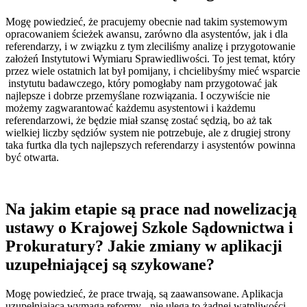
Mogę powiedzieć, że pracujemy obecnie nad takim systemowym
opracowaniem ścieżek awansu, zarówno dla asystentów, jak i dla
referendarzy, i w związku z tym zleciliśmy analizę i przygotowanie
założeń Instytutowi Wymiaru Sprawiedliwości. To jest temat, który
przez wiele ostatnich lat był pomijany, i chcielibyśmy mieć wsparcie
instytutu badawczego, który pomogłaby nam przygotować jak
najlepsze i dobrze przemyślane rozwiązania. I oczywiście nie
możemy zagwarantować każdemu asystentowi i każdemu
referendarzowi, że będzie miał szansę zostać sędzią, bo aż tak
wielkiej liczby sędziów system nie potrzebuje, ale z drugiej strony
taka furtka dla tych najlepszych referendarzy i asystentów powinna
być otwarta.
Na jakim etapie są prace nad nowelizacją
ustawy o Krajowej Szkole Sądownictwa i
Prokuratury? Jakie zmiany w aplikacji
uzupełniającej są szykowane?
Mogę powiedzieć, że prace trwają, są zaawansowane. Aplikacja
uzupełniająca wymaga reformy - nie ulega to żadnej wątpliwości.