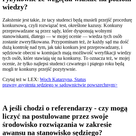
wiedzy?
Założenie jest takie, że tacy studenci będą musieli przejść procedurę
konkursową, czyli rozwiązać test, określone kazusy. Konkursy
przeprowadzane są przez sądy, które dysponują wolnymi
stanowiskami, dlatego — w mojej ocenie — wiedza tych osób
zostanie zweryfikowana. Przypominam też, że każdy sąd ma dość
dużą kontrolę nad tym, jak taki konkurs jest przeprowadzany, i
sędziowie obecni w komisjach mają możliwość weryfikacji wiedzy
tych osób, które stawiają się na konkursy. To oznacza też, w mojej
ocenie, że tylko najlepsi studenci czwartego i piątego roku będą
mogli te konkursy przejść pozytywnie.
Czytaj też w LEX:
Woch Katarzyna, Status
prawny asystenta sędziego w sądownictwie powszechnym>
A jeśli chodzi o referendarzy - czy mogą
liczyć na postulowane przez swoje
środowisko rozwiązania w zakresie
awansu na stanowisko sędziego?