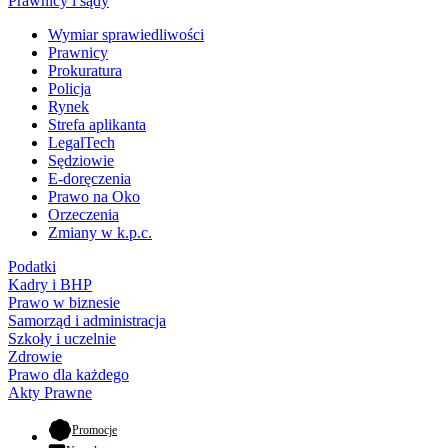
Prawnicy i sądy
Wymiar sprawiedliwości
Prawnicy
Prokuratura
Policja
Rynek
Strefa aplikanta
LegalTech
Sędziowie
E-doręczenia
Prawo na Oko
Orzeczenia
Zmiany w k.p.c.
Podatki
Kadry i BHP
Prawo w biznesie
Samorząd i administracja
Szkoły i uczelnie
Zdrowie
Prawo dla każdego
Akty Prawne
- otwiera się w nowej karcie
Promocje