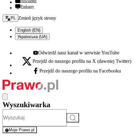
Newsletter
Podcasty
Zmień język - bieżący:
Zmień język strony
PL
English (EN)
Українська (UA)
Odwiedź nasz kanał w serwisie YouTube
Youtube - otwiera się w nowej karcie
Przejdź do naszego profilu na X (dawniej Twitter)
X - otwiera się w nowej karcie
Przejdź do naszego profilu na Facebooku
Facebook - otwiera się w nowej karcie
Wyszukiwarka
Szukaj
Moje Prawo.pl
- rejestracja i logowanie do serwisu