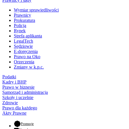
Prawnicy i sądy
Wymiar sprawiedliwości
Prawnicy
Prokuratura
Policja
Rynek
Strefa aplikanta
LegalTech
Sędziowie
E-doręczenia
Prawo na Oko
Orzeczenia
Zmiany w k.p.c.
Podatki
Kadry i BHP
Prawo w biznesie
Samorząd i administracja
Szkoły i uczelnie
Zdrowie
Prawo dla każdego
Akty Prawne
- otwiera się w nowej karcie
Promocje