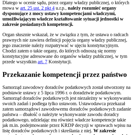
Dlatego w ocenie sądu, przez organy władzy publicznej, o których
mowa w
art. 25 ust. 2 pkt 4
u.r.p.,
należy rozumieć organy
dysponujące z mocy ustawy kompetencjami władczymi,
umożliwiającym władcze kształtowanie sytuacji jednostki w
zakresie posiadanych kompetencji.
Organ słusznie wskazał, że w związku z tym, że ustawa o radcach
prawnych nie zawiera definicji pojęcia organy władzy publicznej,
jego znaczenie należy rozpatrywać w ujęciu konstytucyjnym.
Chodzi zatem o takie organy, do których odnoszą się normy
konstytucyjne adresowane do organów władzy publicznej, w tym
przede wszystkim
art. 7
Konstytucji.
Przekazanie kompetencji przez państwo
Samorząd zawodowy doradców podatkowych został utworzony na
podstawie ustawy z 5 lipca 1996 r. o doradztwie podatkowym.
Samorząd doradców podatkowych jest niezależny w wykonywaniu
swoich zadań i podlega tylko ustawom. Ustawodawca przekazał
zatem samorządowi zawodowemu doradców podatkowych zadanie
państwa – dbałość o należyte wykonywanie zawodu doradcy
podatkowego, udzielając mu również władcze kompetencje takie
jak m.in. podejmowanie przez KRDP decyzji w sprawach wpisu na
listę doradców podatkowych i skreślania z niej.
W zakresie