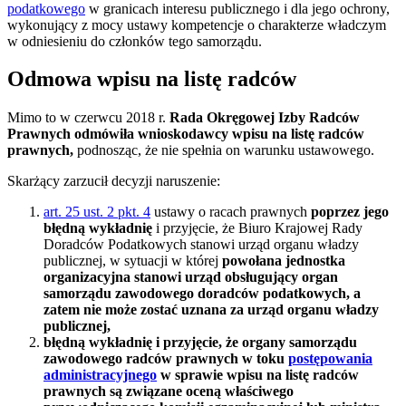
podatkowego
w granicach interesu publicznego i dla jego ochrony,
wykonujący z mocy ustawy kompetencje o charakterze władczym
w odniesieniu do członków tego samorządu.
Odmowa wpisu na listę radców
Mimo to w czerwcu 2018 r.
Rada Okręgowej Izby Radców
Prawnych odmówiła wnioskodawcy wpisu na listę radców
prawnych,
podnosząc, że nie spełnia on warunku ustawowego.
Skarżący zarzucił decyzji naruszenie:
art. 25 ust. 2 pkt. 4
ustawy o racach prawnych
poprzez jego
błędną wykładnię
i przyjęcie, że Biuro Krajowej Rady
Doradców Podatkowych stanowi urząd organu władzy
publicznej, w sytuacji w której
powołana jednostka
organizacyjna stanowi urząd obsługujący organ
samorządu zawodowego doradców podatkowych, a
zatem nie może zostać uznana za urząd organu władzy
publicznej,
błędną wykładnię i przyjęcie, że organy samorządu
zawodowego radców prawnych w toku
postępowania
administracyjnego
w sprawie wpisu na listę radców
prawnych są związane oceną właściwego