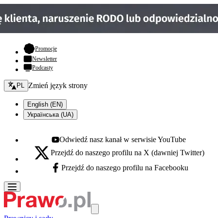
- otwiera się w nowej karcie
Promocje
Newsletter
Podcasty
Zmień język - bieżący:
Zmień język strony
PL
English (EN)
Українська (UA)
Odwiedź nasz kanał w serwisie YouTube
Youtube - otwiera się w nowej karcie
Przejdź do naszego profilu na X (dawniej Twitter)
X - otwiera się w nowej karcie
Przejdź do naszego profilu na Facebooku
Facebook - otwiera się w nowej karcie