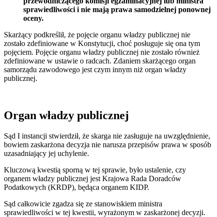
przewodniczącego komisji egzaminacyjnej lub ministra
sprawiedliwości i nie mają prawa samodzielnej ponownej
oceny.
Skarżący podkreślił, że pojęcie organu władzy publicznej nie
zostało zdefiniowane w Konstytucji, choć posługuje się ona tym
pojęciem. Pojęcie organu władzy publicznej nie zostało również
zdefiniowane w ustawie o radcach. Zdaniem skarżącego organ
samorządu zawodowego jest czym innym niż organ władzy
publicznej.
Organ władzy publicznej
Sąd I instancji stwierdził, że skarga nie zasługuje na uwzględnienie,
bowiem zaskarżona decyzja nie narusza przepisów prawa w sposób
uzasadniający jej uchylenie.
Kluczową kwestią sporną w tej sprawie, było ustalenie, czy
organem władzy publicznej jest Krajowa Rada Doradców
Podatkowych (KRDP), będąca organem KIDP.
Sąd całkowicie zgadza się ze stanowiskiem ministra
sprawiedliwości w tej kwestii, wyrażonym w zaskarżonej decyzji.