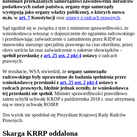
natomiast przekazanych samorządowi zawodowemu doradców
podatkowych zadań państwa, organy tego samorządy
występują jako organy władzy publicznej, o których mowa
m.in. w
art. 7
Konstytucji
oraz
ustawy o radcach prawnych
.
Sąd zgodził się w związku z tym z ministrem sprawiedliwości, że
wnioskodawca wnosząc o dopuszczenie do egzaminu radcowskiego
i przedstawiając zaświadczenie o zatrudnieniu przez KIDP na
stanowisku starszego specjalisty prawnego na czas określony, przez
okres sześciu lat oraz zaświadczenie o zakresie obowiązków -
spełnił przesłankę z
art. 25 ust. 2 pkt 4
ustawy
o radcach
prawnych.
W rezultacie,
WSA stwierdził, że
organy samorządu
radcowskiego były uprawnione do badania spełnienia przez
wnioskodawcę przesłanki z
art. 25 ust. 2 pkt 4
ustawy o
radcach prawnych, błędnie jednak oceniły, że wnioskodawca
tej przesłanki nie spełnił.
Minister sprawiedliwości prawidłowo
zatem uchylił uchwałę KRDP z października 2018 r. oraz utrzymaną
nią w mocy uchwałę ROIRP.
Ten wyrok nie spodobał się Prezydium Krajowej Rady Radców
Prawnych.
Skarga KRRP oddalona