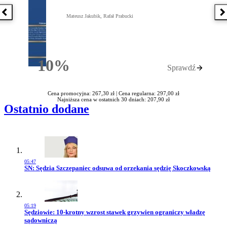
Poprzednia książka
N
Mateusz Jakubik, Rafał Prabucki
10%
Sprawdź
Rabatu
Cena promocyjna: 267,30 zł |
Cena regularna: 297,00 zł
Najniższa cena w ostatnich 30 dniach: 207,90 zł
Ostatnio dodane
05:47
Przejdź do artykułu:
SN: Sędzia Szczepaniec odsuwa od orzekania sędzię Skoczkowską
05:19
Przejdź do artykułu:
Sędziowie: 10-krotny wzrost stawek grzywien ograniczy władzę
sądowniczą