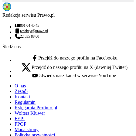
Redakcja serwisu Prawo.pl
801 04 45 45
Numer telefonu:
redakcja@prawo.pl
Adres email:
22 535 88 00
Numer telefonu:
Śledź nas
Przejdź do naszego profilu na Facebooku
facebook - otwiera się w nowej karcie
Przejdź do naszego profilu na X (dawniej Twitter)
x - otwiera się w nowej karcie
Odwiedź nasz kanał w serwisie YouTube
youtube - otwiera się w nowej karcie
O nas
Zespół
Kontakt
Regulamin
Księgarnia Profinfo.pl
Wolters Kluwer
FEPI
FPOP
Mapa strony
Polityka prywatności