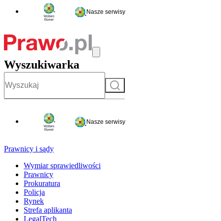
Nasze serwisy
Wyszukiwarka
Szukaj
Nasze serwisy
Prawnicy i sądy
Wymiar sprawiedliwości
Prawnicy
Prokuratura
Policja
Rynek
Strefa aplikanta
LegalTech