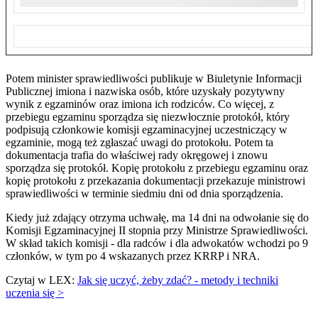
Potem minister sprawiedliwości publikuje w Biuletynie Informacji
Publicznej imiona i nazwiska osób, które uzyskały pozytywny
wynik z egzaminów oraz imiona ich rodziców. Co więcej, z
przebiegu egzaminu sporządza się niezwłocznie protokół, który
podpisują członkowie komisji egzaminacyjnej uczestniczący w
egzaminie, mogą też zgłaszać uwagi do protokołu. Potem ta
dokumentacja trafia do właściwej rady okręgowej i znowu
sporządza się protokół. Kopię protokołu z przebiegu egzaminu oraz
kopię protokołu z przekazania dokumentacji przekazuje ministrowi
sprawiedliwości w terminie siedmiu dni od dnia sporządzenia.
Kiedy już zdający otrzyma uchwałę, ma 14 dni na odwołanie się do
Komisji Egzaminacyjnej II stopnia przy Ministrze Sprawiedliwości.
W skład takich komisji - dla radców i dla adwokatów wchodzi po 9
członków, w tym po 4 wskazanych przez KRRP i NRA.
Czytaj w LEX:
Jak się uczyć, żeby zdać? - metody i techniki
uczenia się >