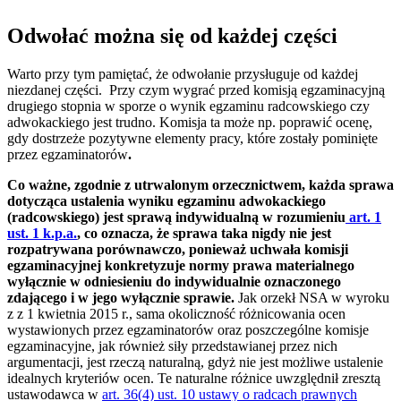
Odwołać można się od każdej części
Warto przy tym pamiętać, że odwołanie przysługuje od każdej
niezdanej części. Przy czym wygrać przed komisją egzaminacyjną
drugiego stopnia w sporze o wynik egzaminu radcowskiego czy
adwokackiego jest trudno. Komisja ta może np. poprawić ocenę,
gdy dostrzeże pozytywne elementy pracy, które zostały pominięte
przez egzaminatorów
.
Co ważne, zgodnie z utrwalonym orzecznictwem, każda sprawa
dotycząca ustalenia wyniku egzaminu adwokackiego
(radcowskiego) jest sprawą indywidualną w rozumieniu
art. 1
ust. 1 k.p.a.
, co oznacza, że sprawa taka nigdy nie jest
rozpatrywana porównawczo, ponieważ uchwała komisji
egzaminacyjnej konkretyzuje normy prawa materialnego
wyłącznie w odniesieniu do indywidualnie oznaczonego
zdającego i w jego wyłącznie sprawie.
Jak orzekł NSA w wyroku
z z 1 kwietnia 2015 r., sama okoliczność różnicowania ocen
wystawionych przez egzaminatorów oraz poszczególne komisje
egzaminacyjne, jak również siły przedstawianej przez nich
argumentacji, jest rzeczą naturalną, gdyż nie jest możliwe ustalenie
idealnych kryteriów ocen. Te naturalne różnice uwzględnił zresztą
ustawodawca w
art. 36(4) ust. 10 ustawy o radcach prawnych