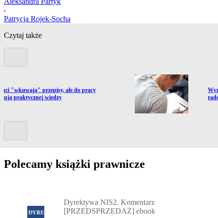
Aleksandra Partyk
Patrycja Rojek-Socha
Czytaj także
Poprzedni slide
ź do artykułu:
Prze
anci "wkuwają" przepisy, ale do pracy
Wyn
ebują praktycznej wiedzy
rad
Kolejny slide
Polecamy książki prawnicze
Przejdź do: Dyrektywa NIS2. Komentarz [PRZEDSPRZEDAŻ] ebook,
Dyrektywa NIS2. Komentarz
[PRZEDSPRZEDAŻ] ebook