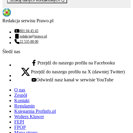
Szukaj danych kontaktowych
Redakcja serwisu Prawo.pl
801 04 45 45
Numer telefonu:
redakcja@prawo.pl
Adres email:
22 535 88 00
Numer telefonu:
Śledź nas
Przejdź do naszego profilu na Facebooku
facebook - otwiera się w nowej karcie
Przejdź do naszego profilu na X (dawniej Twitter)
x - otwiera się w nowej karcie
Odwiedź nasz kanał w serwisie YouTube
youtube - otwiera się w nowej karcie
O nas
Zespół
Kontakt
Regulamin
Księgarnia Profinfo.pl
Wolters Kluwer
FEPI
FPOP
Mapa strony