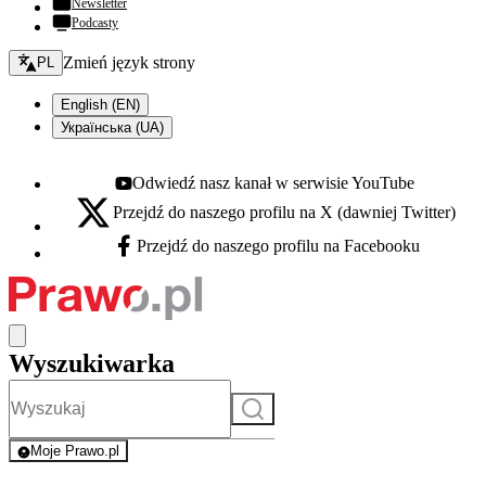
Newsletter
Podcasty
Zmień język - bieżący:
Zmień język strony
PL
English (EN)
Українська (UA)
Odwiedź nasz kanał w serwisie YouTube
Youtube - otwiera się w nowej karcie
Przejdź do naszego profilu na X (dawniej Twitter)
X - otwiera się w nowej karcie
Przejdź do naszego profilu na Facebooku
Facebook - otwiera się w nowej karcie
Wyszukiwarka
Szukaj
Moje Prawo.pl
- rejestracja i logowanie do serwisu