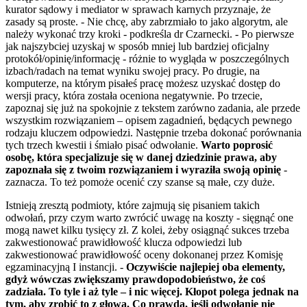
kurator sądowy i mediator w sprawach karnych przyznaje, że
zasady są proste. - Nie chcę, aby zabrzmiało to jako algorytm, ale
należy wykonać trzy kroki - podkreśla dr Czarnecki. - Po pierwsze
jak najszybciej uzyskaj w sposób mniej lub bardziej oficjalny
protokół/opinię/informację - różnie to wygląda w poszczególnych
izbach/radach na temat wyniku swojej pracy. Po drugie, na
komputerze, na którym pisałeś pracę możesz uzyskać dostęp do
wersji pracy, która została oceniona negatywnie. Po trzecie,
zapoznaj się już na spokojnie z tekstem zarówno zadania, ale przede
wszystkim rozwiązaniem – opisem zagadnień, będących pewnego
rodzaju kluczem odpowiedzi. Następnie trzeba dokonać porównania
tych trzech kwestii i śmiało pisać odwołanie.
Warto poprosić
osobę, która specjalizuje się w danej dziedzinie prawa, aby
zapoznała się z twoim rozwiązaniem i wyraziła swoją opinię
-
zaznacza. To też pomoże ocenić czy szanse są małe, czy duże.
Istnieją zresztą podmioty, które zajmują się pisaniem takich
odwołań, przy czym warto zwrócić uwagę na koszty - sięgnąć one
mogą nawet kilku tysięcy zł. Z kolei, żeby osiągnąć sukces trzeba
zakwestionować prawidłowość klucza odpowiedzi lub
zakwestionować prawidłowość oceny dokonanej przez Komisję
egzaminacyjną I instancji. -
Oczywiście najlepiej oba elementy,
gdyż wówczas zwiększamy prawdopodobieństwo, że coś
zadziała. To tyle i aż tyle – i nic więcej. Kłopot polega jednak na
tym, aby zrobić to z głową. Co prawda, jeśli odwołanie nie