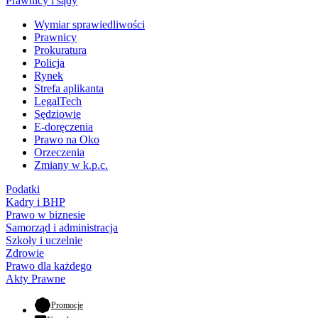
Prawnicy i sądy
Wymiar sprawiedliwości
Prawnicy
Prokuratura
Policja
Rynek
Strefa aplikanta
LegalTech
Sędziowie
E-doręczenia
Prawo na Oko
Orzeczenia
Zmiany w k.p.c.
Podatki
Kadry i BHP
Prawo w biznesie
Samorząd i administracja
Szkoły i uczelnie
Zdrowie
Prawo dla każdego
Akty Prawne
- otwiera się w nowej karcie
Promocje