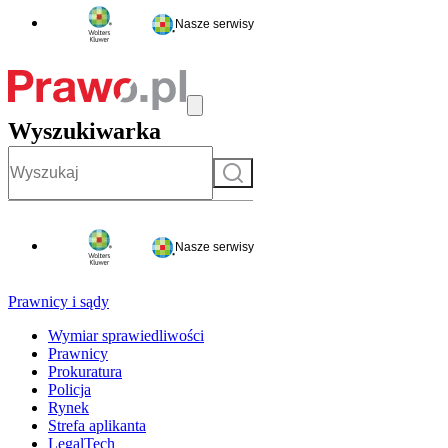
Nasze serwisy
Wyszukiwarka
Szukaj
Nasze serwisy
Prawnicy i sądy
Wymiar sprawiedliwości
Prawnicy
Prokuratura
Policja
Rynek
Strefa aplikanta
LegalTech