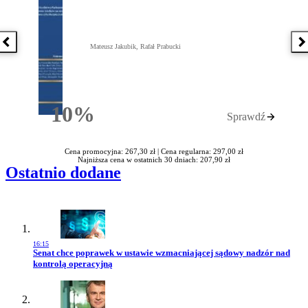
Poprzednia książka
N
Mateusz Jakubik, Rafał Prabucki
10%
Sprawdź
Rabatu
Cena promocyjna: 267,30 zł |
Cena regularna: 297,00 zł
Najniższa cena w ostatnich 30 dniach: 207,90 zł
Ostatnio dodane
16:15
Przejdź do artykułu:
Senat chce poprawek w ustawie wzmacniającej sądowy nadzór nad
kontrolą operacyjną