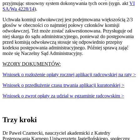
przyjmując stosowny system dokonywania tych ocen (sygn. akt
VI
SA/Wa 4228/14
).
Uchwała komisji odwoławczej jest podejmowana większością 2/3
głosów w obecności co najmniej połowy członków komisji
odwoławczej. Też może zostać zakwestionowana. Przysługuje od
niej skarga do sądu administracyjnego, ponieważ do postępowania
przed komisją odwoławczą stosuje się odpowiednio przepisy
kodeksu postępowania administracyjnego. Później sprawą zająć
może się Naczelny Sąd Administracyjny.
WZORY DOKUMENTÓW:
Wniosek o rozłożenie opłaty rocznej aplikacji radcowskiej na raty >
Wniosek o przedłużenie czasu trwania aplikacji kuratorskiej >
Wniosek o zwrot opłaty za udział w egzaminie radcowskim >
Trzy kroki
Dr Paweł Czarnecki, nauczyciel akademicki z Katedry
Postępowania Karnego Uniwersytetu Jagiellońskiego, społeczny