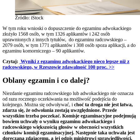
Źródło: iStock
W tym roku wnioski o dopuszczenie do egzaminu adwokackiego
złożyło 1568 osób, w tym 1326 aplikantów i 242 osób
uprawnionych z innych tytułów, do egzaminu radcowskiego –
2079 osób, w tym 1771 aplikantów i 308 osób spoza aplikacji, a do
egzaminu komorniczego – 90 aplikantów.
Czytaj:
Wyniki z egzaminu adwokackiego nieco lepsze niż z
radcowskiego, w Rzeszowie zdawalność 100 proc.
>>
Oblany egzamin i co dalej?
Niezdanie egzaminu radcowskiego lub adwokackiego nie oznacza
od razu rocznego oczekiwania na możliwość podejścia do
kolejnego. Można się odwoływać, i
choć ta droga nie jest łatwa,
zdarza się, że odwołania zostają uwzględnione. Przede
wszystkim trzeba poczekać. Komisje egzaminacyjne podejmują
bowiem uchwały o wyniku egzaminu adwokackiego i
radcowskiego większością głosów w obecności wszystkich
członków komisji egzaminacyjnej. Następnie taka uchwała jest
doręczana zdającemu, a jej odpis ministrowi sprawiedliwości,