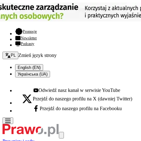
- otwiera się w nowej karcie
Promocje
Newsletter
Podcasty
Zmień język - bieżący:
Zmień język strony
PL
English (EN)
Українська (UA)
Odwiedź nasz kanał w serwisie YouTube
Youtube - otwiera się w nowej karcie
Przejdź do naszego profilu na X (dawniej Twitter)
X - otwiera się w nowej karcie
Przejdź do naszego profilu na Facebooku
Facebook - otwiera się w nowej karcie