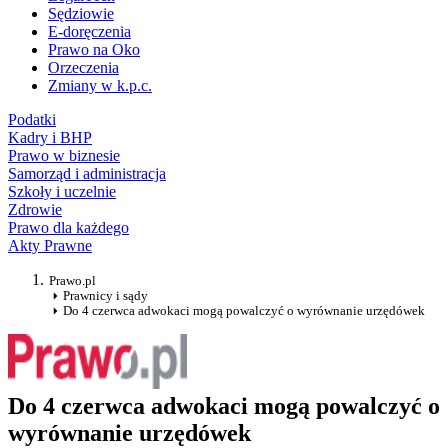
Sędziowie
E-doręczenia
Prawo na Oko
Orzeczenia
Zmiany w k.p.c.
Podatki
Kadry i BHP
Prawo w biznesie
Samorząd i administracja
Szkoły i uczelnie
Zdrowie
Prawo dla każdego
Akty Prawne
Prawo.pl
Prawnicy i sądy
Do 4 czerwca adwokaci mogą powalczyć o wyrównanie urzędówek
Do 4 czerwca adwokaci mogą powalczyć o
wyrównanie urzędówek