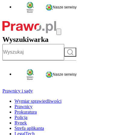
Nasze serwisy
Wyszukiwarka
Szukaj
Nasze serwisy
Prawnicy i sądy
Wymiar sprawiedliwości
Prawnicy
Prokuratura
Policja
Rynek
Strefa aplikanta
LegalTech