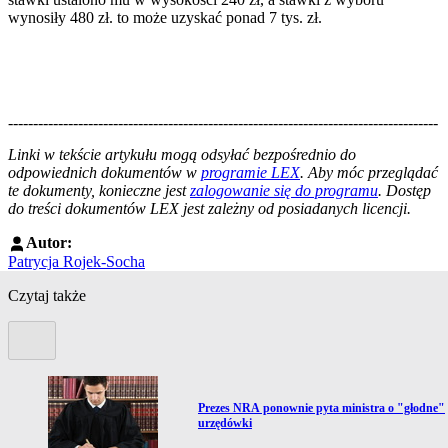
wynosiły 480 zł. to może uzyskać ponad 7 tys. zł.
--------------------------------------------------------------------------------------
--------------------------------------------------------
Linki w tekście artykułu mogą odsyłać bezpośrednio do
odpowiednich dokumentów w
programie LEX
. Aby móc przeglądać
te dokumenty, konieczne jest
zalogowanie się do programu
. Dostęp
do treści dokumentów LEX jest zależny od posiadanych licencji.
Autor:
Patrycja Rojek-Socha
Czytaj także
Poprzedni slide
Przejdź do artykułu:
i
Prezes NRA ponownie pyta ministra o "głodne"
urzędówki