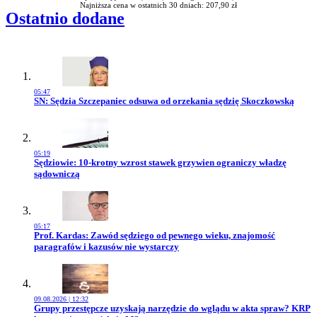
Najniższa cena w ostatnich 30 dniach: 207,90 zł
Ostatnio dodane
05:47
Przejdź do artykułu:
SN: Sędzia Szczepaniec odsuwa od orzekania sędzię Skoczkowską
05:19
Przejdź do artykułu:
Sędziowie: 10-krotny wzrost stawek grzywien ograniczy władzę
sądowniczą
05:17
Przejdź do artykułu:
Prof. Kardas: Zawód sędziego od pewnego wieku, znajomość
paragrafów i kazusów nie wystarczy
09.08.2026 | 12:32
Przejdź do artykułu:
Grupy przestępcze uzyskają narzędzie do wglądu w akta spraw? KRP