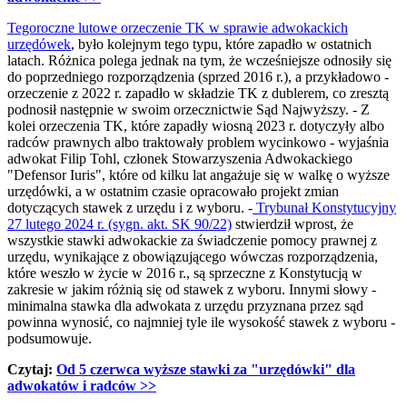
Tegoroczne lutowe orzeczenie TK w sprawie adwokackich
urzędówek
, było kolejnym tego typu, które zapadło w ostatnich
latach. Różnica polega jednak na tym, że wcześniejsze odnosiły się
do poprzedniego rozporządzenia (sprzed 2016 r.), a przykładowo -
orzeczenie z 2022 r. zapadło w składzie TK z dublerem, co zresztą
podnosił następnie w swoim orzecznictwie Sąd Najwyższy. - Z
kolei orzeczenia TK, które zapadły wiosną 2023 r. dotyczyły albo
radców prawnych albo traktowały problem wycinkowo - wyjaśnia
adwokat Filip Tohl, członek Stowarzyszenia Adwokackiego
"Defensor Iuris", które od kilku lat angażuje się w walkę o wyższe
urzędówki, a w ostatnim czasie opracowało projekt zmian
dotyczących stawek z urzędu i z wyboru. -
Trybunał Konstytucyjny
27 lutego 2024 r. (sygn. akt. SK 90/22)
stwierdził wprost, że
wszystkie stawki adwokackie za świadczenie pomocy prawnej z
urzędu, wynikające z obowiązującego wówczas rozporządzenia,
które weszło w życie w 2016 r., są sprzeczne z Konstytucją w
zakresie w jakim różnią się od stawek z wyboru. Innymi słowy -
minimalna stawka dla adwokata z urzędu przyznana przez sąd
powinna wynosić, co najmniej tyle ile wysokość stawek z wyboru -
podsumowuje.
Czytaj:
Od 5 czerwca wyższe stawki za "urzędówki" dla
adwokatów i radców
>>