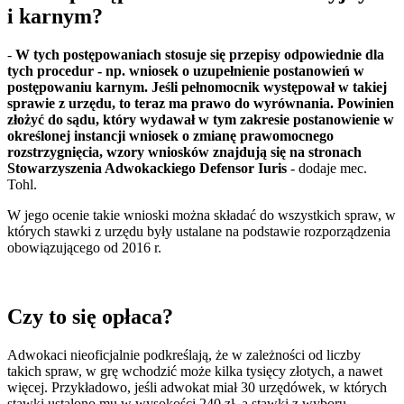
i karnym?
-
W tych postępowaniach stosuje się przepisy odpowiednie dla
tych procedur - np. wniosek o uzupełnienie postanowień w
postępowaniu karnym. Jeśli pełnomocnik występował w takiej
sprawie z urzędu, to teraz ma prawo do wyrównania. Powinien
złożyć do sądu, który wydawał w tym zakresie postanowienie w
określonej instancji wniosek o zmianę prawomocnego
rozstrzygnięcia, wzory wniosków znajdują się na stronach
Stowarzyszenia Adwokackiego Defensor Iuris
- dodaje mec.
Tohl.
W jego ocenie takie wnioski można składać do wszystkich spraw, w
których stawki z urzędu były ustalane na podstawie rozporządzenia
obowiązującego od 2016 r.
Czy to się opłaca?
Adwokaci nieoficjalnie podkreślają, że w zależności od liczby
takich spraw, w grę wchodzić może kilka tysięcy złotych, a nawet
więcej. Przykładowo, jeśli adwokat miał 30 urzędówek, w których
stawki ustalono mu w wysokości 240 zł, a stawki z wyboru