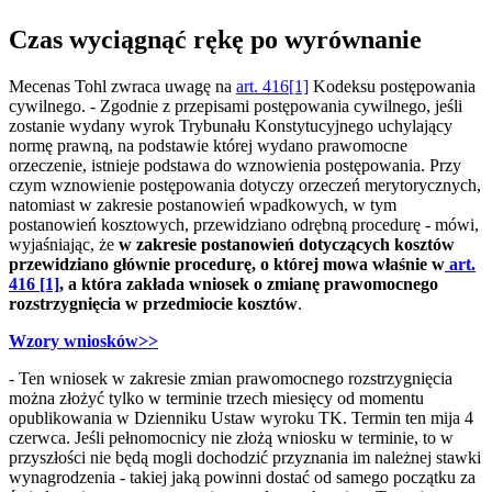
Czas wyciągnąć rękę po wyrównanie
Mecenas Tohl zwraca uwagę na
art. 416[1]
Kodeksu postępowania
cywilnego. - Zgodnie z przepisami postępowania cywilnego, jeśli
zostanie wydany wyrok Trybunału Konstytucyjnego uchylający
normę prawną, na podstawie której wydano prawomocne
orzeczenie, istnieje podstawa do wznowienia postępowania. Przy
czym wznowienie postępowania dotyczy orzeczeń merytorycznych,
natomiast w zakresie postanowień wpadkowych, w tym
postanowień kosztowych, przewidziano odrębną procedurę - mówi,
wyjaśniając, że
w zakresie postanowień dotyczących kosztów
przewidziano głównie procedurę, o której mowa właśnie w
art.
416 [1]
, a która zakłada wniosek o zmianę prawomocnego
rozstrzygnięcia w przedmiocie kosztów
.
Wzory wniosków>>
- Ten wniosek w zakresie zmian prawomocnego rozstrzygnięcia
można złożyć tylko w terminie trzech miesięcy od momentu
opublikowania w Dzienniku Ustaw wyroku TK. Termin ten mija 4
czerwca. Jeśli pełnomocnicy nie złożą wniosku w terminie, to w
przyszłości nie będą mogli dochodzić przyznania im należnej stawki
wynagrodzenia - takiej jaką powinni dostać od samego początku za