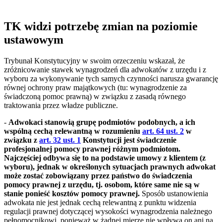
TK widzi potrzebę zmian na poziomie
ustawowym
Trybunał Konstytucyjny w swoim orzeczeniu wskazał, że
zróżnicowanie stawek wynagrodzeń dla adwokatów z urzędu i z
wyboru za wykonywanie tych samych czynności narusza gwarancję
równej ochrony praw majątkowych (tu: wynagrodzenie za
świadczoną pomoc prawną) w związku z zasadą równego
traktowania przez władze publiczne.
-
Adwokaci stanowią grupę podmiotów podobnych, a ich
wspólną cechą relewantną w rozumieniu
art. 64 ust. 2
w
związku z
art. 32 ust. 1
Konstytucji jest świadczenie
profesjonalnej pomocy prawnej różnym podmiotom.
Najczęściej odbywa się to na podstawie umowy z klientem (z
wyboru), jednak w określonych sytuacjach prawnych adwokat
może zostać zobowiązany przez państwo do świadczenia
pomocy prawnej z urzędu, tj. osobom, które same nie są w
stanie ponieść kosztów pomocy prawnej.
Sposób ustanowienia
adwokata nie jest jednak cechą relewantną z punktu widzenia
regulacji prawnej dotyczącej wysokości wynagrodzenia należnego
pełnomocnikowi, ponieważ w żadnej mierze nie wpływa on ani na