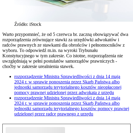
Źródło: iStock
Warto przypomnieć, że od 5 czerwca br. zaczną obowiązywać dwa
rozporządzenia zrównujące stawki za urzędówki adwokatów i
radców prawnych ze stawkami dla obrońców i pełnomocników z
wyboru. To odpowiedź m.in. na wyroki Trybunału
Konstytucyjnego w tym zakresie. Co istotne, rozporządzenia nie
uwzględniają w pełni postulatów samorządów prawniczych -
choćby w zakresie urealnienia stawek.
rozporządzenie Ministra Sprawiedliwości z dnia 14 maja
2024 r. w sprawie ponoszenia przez Skarb Państwa albo
jednostki samorządu terytorialnego kosztów nieopłaconej
pomocy prawnej udzielonej przez adwokata z urzędu
rozporządzenie Ministra Sprawiedliwości z dnia 14 maja
2024 r. w sprawie ponoszenia przez Skarb Państwa albo
jednostki samorządu terytorialnego kosztów pomocy prawnej
udzielonej przez radcę prawnego z urzędu