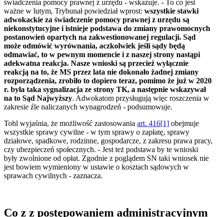
świadczenia pomocy prawnej z urzędu - wskazuje. - To co jest
ważne w lutym, Trybunał powiedział wprost:
wszystkie stawki
adwokackie za świadczenie pomocy prawnej z urzędu są
niekonstytucyjne i istnieje podstawa do zmiany prawomocnych
postanowień opartych na zakwestionowanej regulacji. Sąd
może odmówić wyrównania, aczkolwiek jeśli sądy będą
odmawiać, to w pewnym momencie i z naszej strony nastąpi
adekwatna reakcja. Nasze wnioski są przecież wyłącznie
reakcją na to, że MS przez lata nie dokonało żadnej zmiany
rozporządzenia, zrobiło to dopiero teraz, pomimo że już w 2020
r. była taka sygnalizacja ze strony TK, a następnie wskazywał
na to Sąd Najwyższy
. Adwokatom przysługują więc roszczenia w
zakresie źle naliczanych wynagrodzeń - podsumowuje.
Tohl wyjaśnia, że możliwość zastosowania
art. 416[1]
obejmuje
wszystkie sprawy cywilne - w tym sprawy o zapłatę, sprawy
działowe, spadkowe, rodzinne, gospodarcze, z zakresu prawa pracy,
czy ubezpieczeń społecznych. - Jest też podstawa by te wnioski
były zwolnione od opłat. Zgodnie z poglądem SN taki wniosek nie
jest bowiem wymieniony w ustawie o kosztach sądowych w
sprawach cywilnych - zaznacza.
Co z z postępowaniem administracyjnym