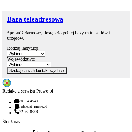
Baza teleadresowa
Sprawdź darmowy dostęp do pełnej bazy m.in. sądów i
urzędów.
Rodzaj instytucji:
Województwo:
Szukaj danych kontaktowych
Redakcja serwisu Prawo.pl
801 04 45 45
Numer telefonu:
redakcja@prawo.pl
Adres email:
22 535 88 00
Numer telefonu:
Śledź nas