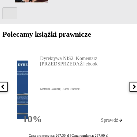
Kolejny slide
Polecamy książki prawnicze
Przejdź do: Dyrektywa NIS2. Komentarz [PRZEDSPRZEDAŻ] ebook,
Dyrektywa NIS2. Komentarz
[PRZEDSPRZEDAŻ] ebook
Poprzednia książka
N
Mateusz Jakubik, Rafał Prabucki
10%
Sprawdź
Rabatu
Cena promocyjna: 267,30 zł |
Cena regularna: 297,00 zł