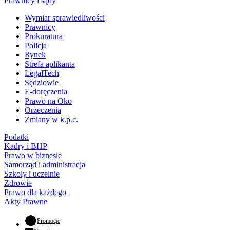
Prawnicy i sądy
Wymiar sprawiedliwości
Prawnicy
Prokuratura
Policja
Rynek
Strefa aplikanta
LegalTech
Sędziowie
E-doręczenia
Prawo na Oko
Orzeczenia
Zmiany w k.p.c.
Podatki
Kadry i BHP
Prawo w biznesie
Samorząd i administracja
Szkoły i uczelnie
Zdrowie
Prawo dla każdego
Akty Prawne
- otwiera się w nowej karcie
Promocje