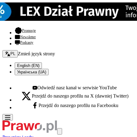
- otwiera się w nowej karcie
Promocje
Newsletter
Podcasty
Zmień język - bieżący:
Zmień język strony
PL
English (EN)
Українська (UA)
Odwiedź nasz kanał w serwisie YouTube
Youtube - otwiera się w nowej karcie
Przejdź do naszego profilu na X (dawniej Twitter)
X - otwiera się w nowej karcie
Przejdź do naszego profilu na Facebooku
Facebook - otwiera się w nowej karcie