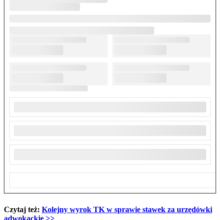
Czytaj też:
Kolejny wyrok TK w sprawie stawek za urzędówki
adwokackie
>>