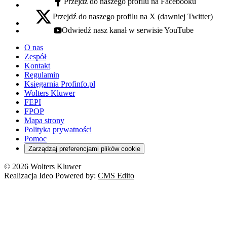
Przejdź do naszego profilu na Facebooku
facebook - otwiera się w nowej karcie
Przejdź do naszego profilu na X (dawniej Twitter)
x - otwiera się w nowej karcie
Odwiedź nasz kanał w serwisie YouTube
youtube - otwiera się w nowej karcie
O nas
Zespół
Kontakt
Regulamin
Księgarnia Profinfo.pl
Wolters Kluwer
FEPI
FPOP
Mapa strony
Polityka prywatności
Pomoc
Zarządzaj preferencjami plików cookie
© 2026 Wolters Kluwer
Realizacja Ideo Powered by:
CMS Edito