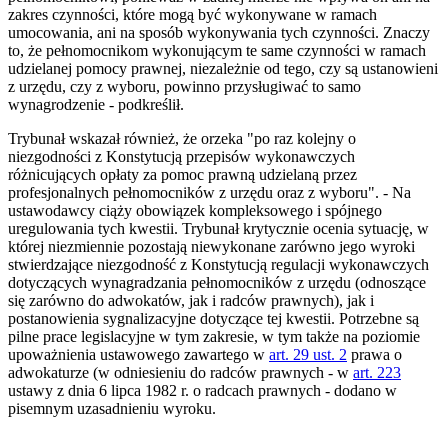
zakres czynności, które mogą być wykonywane w ramach
umocowania, ani na sposób wykonywania tych czynności. Znaczy
to, że pełnomocnikom wykonującym te same czynności w ramach
udzielanej pomocy prawnej, niezależnie od tego, czy są ustanowieni
z urzędu, czy z wyboru, powinno przysługiwać to samo
wynagrodzenie - podkreślił.
Trybunał wskazał również, że orzeka "po raz kolejny o
niezgodności z Konstytucją przepisów wykonawczych
różnicujących opłaty za pomoc prawną udzielaną przez
profesjonalnych pełnomocników z urzędu oraz z wyboru". - Na
ustawodawcy ciąży obowiązek kompleksowego i spójnego
uregulowania tych kwestii. Trybunał krytycznie ocenia sytuację, w
której niezmiennie pozostają niewykonane zarówno jego wyroki
stwierdzające niezgodność z Konstytucją regulacji wykonawczych
dotyczących wynagradzania pełnomocników z urzędu (odnoszące
się zarówno do adwokatów, jak i radców prawnych), jak i
postanowienia sygnalizacyjne dotyczące tej kwestii. Potrzebne są
pilne prace legislacyjne w tym zakresie, w tym także na poziomie
upoważnienia ustawowego zawartego w
art. 29 ust. 2
prawa o
adwokaturze (w odniesieniu do radców prawnych - w
art. 223
ustawy z dnia 6 lipca 1982 r. o radcach prawnych - dodano w
pisemnym uzasadnieniu wyroku.