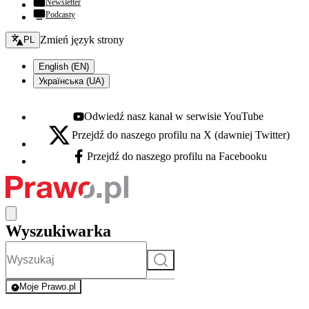
Newsletter
Podcasty
Zmień język - bieżący:
Zmień język strony
PL
English (EN)
Українська (UA)
Odwiedź nasz kanał w serwisie YouTube
Youtube - otwiera się w nowej karcie
Przejdź do naszego profilu na X (dawniej Twitter)
X - otwiera się w nowej karcie
Przejdź do naszego profilu na Facebooku
Facebook - otwiera się w nowej karcie
Wyszukiwarka
Szukaj
Moje Prawo.pl
- rejestracja i logowanie do serwisu