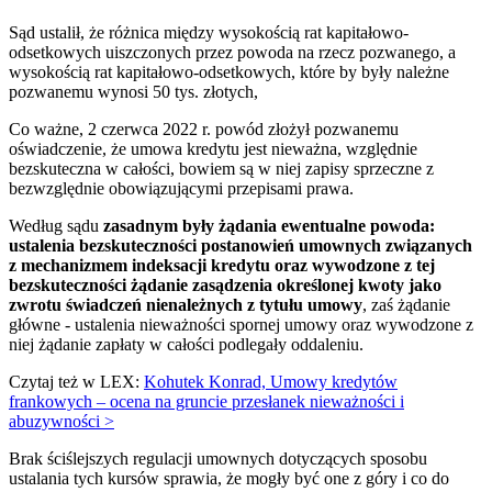
Sąd ustalił, że różnica między wysokością rat kapitałowo-
odsetkowych uiszczonych przez powoda na rzecz pozwanego, a
wysokością rat kapitałowo-odsetkowych, które by były należne
pozwanemu wynosi 50 tys. złotych,
Co ważne, 2 czerwca 2022 r. powód złożył pozwanemu
oświadczenie, że umowa kredytu jest nieważna, względnie
bezskuteczna w całości, bowiem są w niej zapisy sprzeczne z
bezwzględnie obowiązującymi przepisami prawa.
Według sądu
zasadnym były żądania ewentualne powoda:
ustalenia bezskuteczności postanowień umownych związanych
z mechanizmem indeksacji kredytu oraz wywodzone z tej
bezskuteczności żądanie zasądzenia określonej kwoty jako
zwrotu świadczeń nienależnych z tytułu umowy
, zaś żądanie
główne - ustalenia nieważności spornej umowy oraz wywodzone z
niej żądanie zapłaty w całości podlegały oddaleniu.
Czytaj też w LEX:
Kohutek Konrad, Umowy kredytów
frankowych – ocena na gruncie przesłanek nieważności i
abuzywności >
Brak ściślejszych regulacji umownych dotyczących sposobu
ustalania tych kursów sprawia, że mogły być one z góry i co do