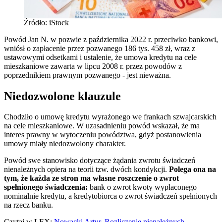
Źródło: iStock
Powód Jan N. w pozwie z października 2022 r. przeciwko bankowi,
wniósł o zapłacenie przez pozwanego 186 tys. 458 zł, wraz z
ustawowymi odsetkami i ustalenie, że umowa kredytu na cele
mieszkaniowe zawarta w lipcu 2008 r. przez powodów z
poprzednikiem prawnym pozwanego - jest nieważna.
Niedozwolone klauzule
Chodziło o umowę kredytu wyrażonego we frankach szwajcarskich
na cele mieszkaniowe. W uzasadnieniu powód wskazał, że ma
interes prawny w wytoczeniu powództwa, gdyż postanowienia
umowy miały niedozwolony charakter.
Powód swe stanowisko dotyczące żądania zwrotu świadczeń
nienależnych opiera na teorii tzw. dwóch kondykcji.
Polega ona na
tym, że każda ze stron ma własne roszczenie o zwrot
spełnionego świadczenia:
bank o zwrot kwoty wypłaconego
nominalnie kredytu, a kredytobiorca o zwrot świadczeń spełnionych
na rzecz banku.
Czytaj w LEX:
Nowacki Artur, Rozliczenie nienależnych