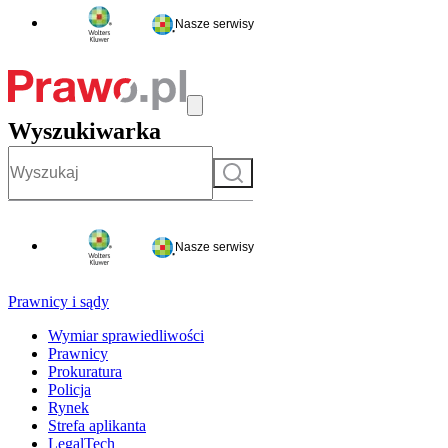
Nasze serwisy
Wyszukiwarka
Szukaj
Nasze serwisy
Prawnicy i sądy
Wymiar sprawiedliwości
Prawnicy
Prokuratura
Policja
Rynek
Strefa aplikanta
LegalTech