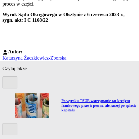
proces w części.
Wyrok Sądu Okręgowego w Olsztynie z 6 czerwca 2023 r.
,
sygn. akt: I C 1168/22
Autor:
Katarzyna Żaczkiewicz-Zborska
Czytaj także
Poprzedni slide
Przejdź do artykułu:
Po wyroku TSUE wstrzymanie rat kredytu
frankowego prawie pewne, ale raczej po spłacie
kapitału
Kolejny slide