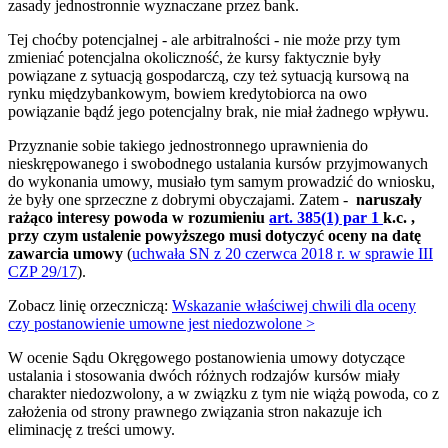
zasady jednostronnie wyznaczane przez bank.
Tej choćby potencjalnej - ale arbitralności - nie może przy tym
zmieniać potencjalna okoliczność, że kursy faktycznie były
powiązane z sytuacją gospodarczą, czy też sytuacją kursową na
rynku międzybankowym, bowiem kredytobiorca na owo
powiązanie bądź jego potencjalny brak, nie miał żadnego wpływu.
Przyznanie sobie takiego jednostronnego uprawnienia do
nieskrępowanego i swobodnego ustalania kursów przyjmowanych
do wykonania umowy, musiało tym samym prowadzić do wniosku,
że były one sprzeczne z dobrymi obyczajami. Zatem -
naruszały
rażąco interesy powoda w rozumieniu
art. 385(1) par 1
k.c. ,
przy czym ustalenie powyższego musi dotyczyć oceny na datę
zawarcia umowy
(
uchwała SN z 20 czerwca 2018 r. w sprawie III
CZP 29/17
).
Zobacz linię orzeczniczą:
Wskazanie właściwej chwili dla oceny
czy postanowienie umowne jest niedozwolone >
W ocenie Sądu Okręgowego postanowienia umowy dotyczące
ustalania i stosowania dwóch różnych rodzajów kursów miały
charakter niedozwolony, a w związku z tym nie wiążą powoda, co z
założenia od strony prawnego związania stron nakazuje ich
eliminację z treści umowy.