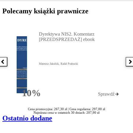
Polecamy książki prawnicze
Przejdź do: Dyrektywa NIS2. Komentarz [PRZEDSPRZEDAŻ] ebook,
Dyrektywa NIS2. Komentarz
[PRZEDSPRZEDAŻ] ebook
Poprzednia książka
N
Mateusz Jakubik, Rafał Prabucki
10%
Sprawdź
Rabatu
Cena promocyjna: 267,30 zł |
Cena regularna: 297,00 zł
Najniższa cena w ostatnich 30 dniach: 207,90 zł
Ostatnio dodane