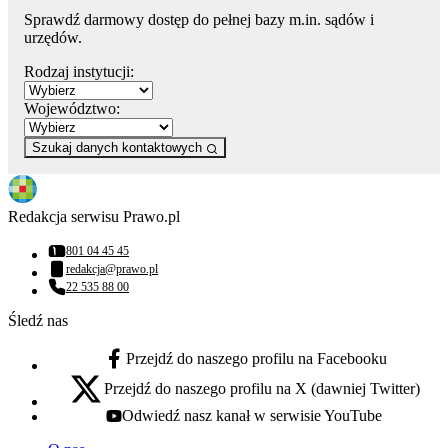
Sprawdź darmowy dostęp do pełnej bazy m.in. sądów i
urzędów.
Rodzaj instytucji:
Województwo:
Szukaj danych kontaktowych
Redakcja serwisu Prawo.pl
801 04 45 45
Numer telefonu:
redakcja@prawo.pl
Adres email:
22 535 88 00
Numer telefonu:
Śledź nas
Przejdź do naszego profilu na Facebooku
facebook - otwiera się w nowej karcie
Przejdź do naszego profilu na X (dawniej Twitter)
x - otwiera się w nowej karcie
Odwiedź nasz kanał w serwisie YouTube
youtube - otwiera się w nowej karcie