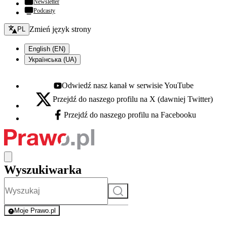
Newsletter
Podcasty
Zmień język - bieżący:
Zmień język strony
PL
English (EN)
Українська (UA)
Odwiedź nasz kanał w serwisie YouTube
Youtube - otwiera się w nowej karcie
Przejdź do naszego profilu na X (dawniej Twitter)
X - otwiera się w nowej karcie
Przejdź do naszego profilu na Facebooku
Facebook - otwiera się w nowej karcie
Wyszukiwarka
Szukaj
Moje Prawo.pl
- rejestracja i logowanie do serwisu