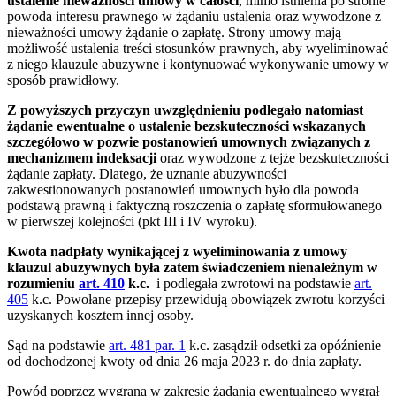
ustalenie nieważności umowy w całości
, mimo istnienia po stronie
powoda interesu prawnego w żądaniu ustalenia oraz wywodzone z
nieważności umowy żądanie o zapłatę. Strony umowy mają
możliwość ustalenia treści stosunków prawnych, aby wyeliminować
z niego klauzule abuzywne i kontynuować wykonywanie umowy w
sposób prawidłowy.
Z powyższych przyczyn uwzględnieniu podlegało natomiast
żądanie ewentualne o ustalenie bezskuteczności wskazanych
szczegółowo w pozwie postanowień umownych związanych z
mechanizmem indeksacji
oraz wywodzone z tejże bezskuteczności
żądanie zapłaty. Dlatego, że uznanie abuzywności
zakwestionowanych postanowień umownych było dla powoda
podstawą prawną i faktyczną roszczenia o zapłatę sformułowanego
w pierwszej kolejności (pkt III i IV wyroku).
Kwota nadpłaty wynikającej z wyeliminowania z umowy
klauzul abuzywnych była zatem świadczeniem nienależnym w
rozumieniu
art. 410
k.c.
i podlegała zwrotowi na podstawie
art.
405
k.c. Powołane przepisy przewidują obowiązek zwrotu korzyści
uzyskanych kosztem innej osoby.
Sąd na podstawie
art. 481 par. 1
k.c. zasądził odsetki za opóźnienie
od dochodzonej kwoty od dnia 26 maja 2023 r. do dnia zapłaty.
Powód poprzez wygraną w zakresie żądania ewentualnego wygrał