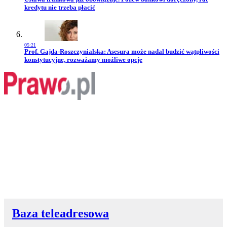
kredytu nie trzeba płacić
05:21
Przejdź do artykułu:
Prof. Gajda-Roszczynialska: Asesura może nadal budzić wątpliwości
konstytucyjne, rozważamy możliwe opcje
Baza teleadresowa