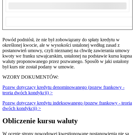
Powód podniósł, że nie był zobowiązany do spłaty kredytu w
określonej kwocie, ale w wysokości ustalonej według zasad z
postanowień umowy, czyli nieznanej na chwilę zawierania umowy
kwoty we franku szwajcarskim, ustalonej na podstawie kursu kupna
waluty proponowanego przez pozwanego. Sposób w jaki ustalony
był kurs nie został podany w umowie.
WZORY DOKUMENTÓW:
Pozew dotyczący kredytu denominowanego (pozew frankowy -
teoria dwóch kondykcji) >
Pozew dotyczący kredytu indeksowanego (pozew frankowy - teoria
dwóch kondykcji) >
Obliczenie kursu waluty
W ocenie strony powodowej kwestionowane postanowienia nie są