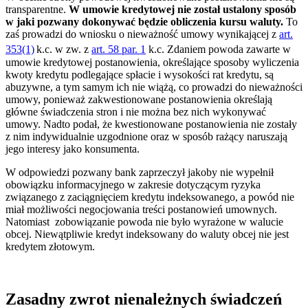
transparentne.
W umowie kredytowej nie został ustalony sposób
w jaki pozwany dokonywać będzie obliczenia kursu waluty.
To
zaś prowadzi do wniosku o nieważność umowy wynikającej z
art.
353(1)
k.c. w zw. z
art. 58 par. 1
k.c. Zdaniem powoda zawarte w
umowie kredytowej postanowienia, określające sposoby wyliczenia
kwoty kredytu podlegające spłacie i wysokości rat kredytu, są
abuzywne, a tym samym ich nie wiążą, co prowadzi do nieważności
umowy, ponieważ zakwestionowane postanowienia określają
główne świadczenia stron i nie można bez nich wykonywać
umowy. Nadto podał, że kwestionowane postanowienia nie zostały
z nim indywidualnie uzgodnione oraz w sposób rażący naruszają
jego interesy jako konsumenta.
W odpowiedzi pozwany bank zaprzeczył jakoby nie wypełnił
obowiązku informacyjnego w zakresie dotyczącym ryzyka
związanego z zaciągnięciem kredytu indeksowanego, a powód nie
miał możliwości negocjowania treści postanowień umownych.
Natomiast zobowiązanie powoda nie było wyrażone w walucie
obcej. Niewątpliwie kredyt indeksowany do waluty obcej nie jest
kredytem złotowym.
Zasadny zwrot nienależnych świadczeń