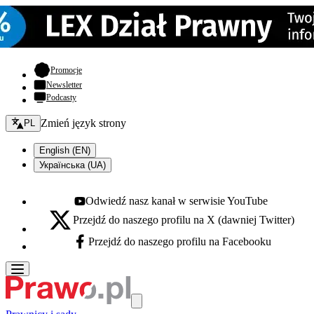
- otwiera się w nowej karcie
Promocje
Newsletter
Podcasty
Zmień język - bieżący:
Zmień język strony
PL
English (EN)
Українська (UA)
Odwiedź nasz kanał w serwisie YouTube
Youtube - otwiera się w nowej karcie
Przejdź do naszego profilu na X (dawniej Twitter)
X - otwiera się w nowej karcie
Przejdź do naszego profilu na Facebooku
Facebook - otwiera się w nowej karcie