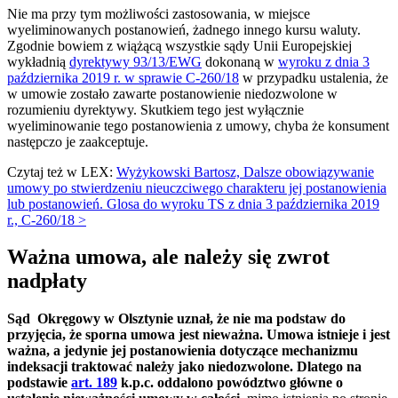
Nie ma przy tym możliwości zastosowania, w miejsce
wyeliminowanych postanowień, żadnego innego kursu waluty.
Zgodnie bowiem z wiążącą wszystkie sądy Unii Europejskiej
wykładnią
dyrektywy 93/13/EWG
dokonaną w
wyroku z dnia 3
października 2019 r. w sprawie C-260/18
w przypadku ustalenia, że
w umowie zostało zawarte postanowienie niedozwolone w
rozumieniu dyrektywy. Skutkiem tego jest wyłącznie
wyeliminowanie tego postanowienia z umowy, chyba że konsument
następczo je zaakceptuje.
Czytaj też w LEX:
Wyżykowski Bartosz, Dalsze obowiązywanie
umowy po stwierdzeniu nieuczciwego charakteru jej postanowienia
lub postanowień. Glosa do wyroku TS z dnia 3 października 2019
r., C-260/18 >
Ważna umowa, ale należy się zwrot
nadpłaty
Sąd Okręgowy w Olsztynie uznał, że nie ma podstaw do
przyjęcia, że sporna umowa jest nieważna. Umowa istnieje i jest
ważna, a jedynie jej postanowienia dotyczące mechanizmu
indeksacji traktować należy jako niedozwolone. Dlatego na
podstawie
art. 189
k.p.c. oddalono powództwo główne o