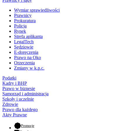
Prawnicy i sądy
Wymiar sprawiedliwości
Prawnicy
Prokuratura
Policja
Rynek
Strefa aplikanta
LegalTech
Sędziowie
E-doręczenia
Prawo na Oko
Orzeczenia
Zmiany w k.p.c.
Podatki
Kadry i BHP
Prawo w biznesie
Samorząd i administracja
Szkoły i uczelnie
Zdrowie
Prawo dla każdego
Akty Prawne
- otwiera się w nowej karcie
Promocje