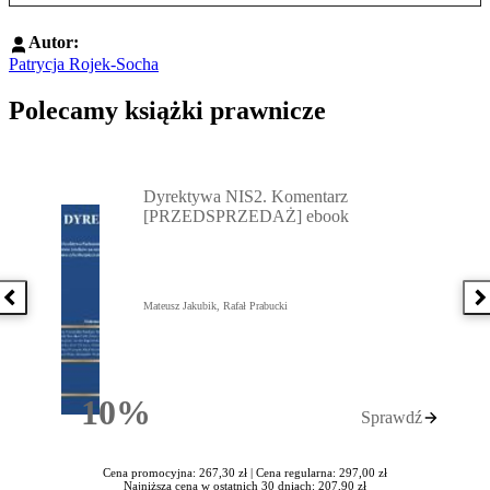
Autor:
Patrycja Rojek-Socha
Polecamy książki prawnicze
Przejdź do: Dyrektywa NIS2. Komentarz [PRZEDSPRZEDAŻ] ebook,
Dyrektywa NIS2. Komentarz
[PRZEDSPRZEDAŻ] ebook
Poprzednia książka
N
Mateusz Jakubik, Rafał Prabucki
10%
Sprawdź
Rabatu
Cena promocyjna: 267,30 zł |
Cena regularna: 297,00 zł
Najniższa cena w ostatnich 30 dniach: 207,90 zł