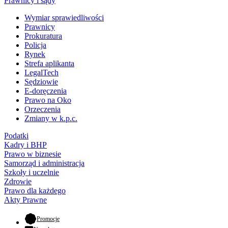
Prawnicy i sądy
Wymiar sprawiedliwości
Prawnicy
Prokuratura
Policja
Rynek
Strefa aplikanta
LegalTech
Sędziowie
E-doręczenia
Prawo na Oko
Orzeczenia
Zmiany w k.p.c.
Podatki
Kadry i BHP
Prawo w biznesie
Samorząd i administracja
Szkoły i uczelnie
Zdrowie
Prawo dla każdego
Akty Prawne
- otwiera się w nowej karcie
Promocje