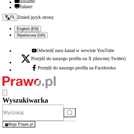
Newsletter
Podcasty
Zmień język - bieżący:
Zmień język strony
PL
English (EN)
Українська (UA)
Odwiedź nasz kanał w serwisie YouTube
Youtube - otwiera się w nowej karcie
Przejdź do naszego profilu na X (dawniej Twitter)
X - otwiera się w nowej karcie
Przejdź do naszego profilu na Facebooku
Facebook - otwiera się w nowej karcie
Wyszukiwarka
Szukaj
Moje Prawo.pl
- rejestracja i logowanie do serwisu