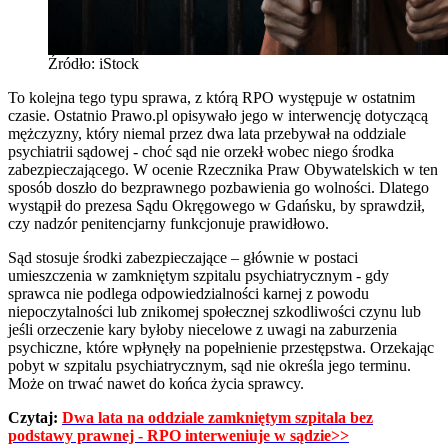
Źródło: iStock
To kolejna tego typu sprawa, z którą RPO występuje w ostatnim
czasie. Ostatnio Prawo.pl opisywało jego w interwencję dotyczącą
mężczyzny, który niemal przez dwa lata przebywał na oddziale
psychiatrii sądowej - choć sąd nie orzekł wobec niego środka
zabezpieczającego. W ocenie Rzecznika Praw Obywatelskich w ten
sposób doszło do bezprawnego pozbawienia go wolności. Dlatego
wystąpił do prezesa Sądu Okręgowego w Gdańsku, by sprawdził,
czy nadzór penitencjarny funkcjonuje prawidłowo.
Sąd stosuje środki zabezpieczające – głównie w postaci
umieszczenia w zamkniętym szpitalu psychiatrycznym - gdy
sprawca nie podlega odpowiedzialności karnej z powodu
niepoczytalności lub znikomej społecznej szkodliwości czynu lub
jeśli orzeczenie kary byłoby niecelowe z uwagi na zaburzenia
psychiczne, które wpłynęły na popełnienie przestępstwa. Orzekając
pobyt w szpitalu psychiatrycznym, sąd nie określa jego terminu.
Może on trwać nawet do końca życia sprawcy.
Czytaj:
Dwa lata na oddziale zamkniętym szpitala bez
podstawy prawnej - RPO interweniuje w sądzie>>