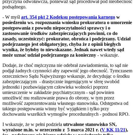
przyczyna odwoławcza, ponieważ sąd procedował pod nieobecność
podsądnego.
- W myśl
art. 354 pkt 2 Kodeksu postępowania karnego
w
posiedzeniu ws. rozpoznania wniosku prokuratora o umorzenie
postępowania z powodu niepoczytalności sprawcy i o
zastosowanie środków zabezpieczających powinni, co do
zasady, uczestniczyć: prokurator, obrońca i podejrzany. Udział
podejrzanego jest obligatoryjny, chyba że z opinii biegłych
wynika, że byłoby to niewskazane. Jednak nawet wtedy sąd
może uznać udział podejrzanego za konieczny
- wskazuje.
Dodaje, że choć mężczyzna nie odebrał zawiadomienia, to sąd nie
podjął żadnych czynności aby zapewnić jego obecność. Tymczasem
orzecznictwo Sądu Najwyższego wskazuje, że decydując o środku
zabezpieczającym - drastycznie ingerującym w sferę swobód
jednostki i pozbawiającym człowieka wolności poprzez
umieszczenie w zakładzie psychiatrycznym - sąd powinien
umożliwić mu realizowanie prawa do obrony, w tym przez
możliwość zaprezentowania własnego stanowiska. Odstępstwa od
takiego postępowania winny być wyjątkiem i tylko przy
dochowaniu wszelkich wymogów proceduralnych - podnosi RPO.
I wskazuje, że w pełni podziela
utrwalone stanowisko
SN,
wyrażone m.in. w orzeczeniu z 5 marca 2021 r. (
V KK 11/21
),