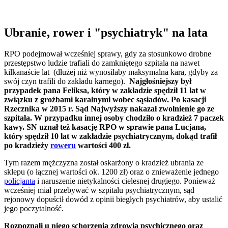
Ubranie, rower i "psychiatryk" na lata
RPO podejmował wcześniej sprawy, gdy za stosunkowo drobne
przestępstwo ludzie trafiali do zamkniętego szpitala na nawet
kilkanaście lat (dłużej niż wynosiłaby maksymalna kara, gdyby za
swój czyn trafili do zakładu karnego).
Najgłośniejszy był
przypadek pana Feliksa, który w zakładzie spędził 11 lat w
związku z groźbami karalnymi wobec sąsiadów. Po kasacji
Rzecznika w 2015 r. Sąd Najwyższy nakazał zwolnienie go ze
szpitala. W przypadku innej osoby chodziło o kradzież 7 paczek
kawy. SN uznał też kasację RPO w sprawie pana Lucjana,
który spędził 10 lat w zakładzie psychiatrycznym, dokąd trafił
po kradzieży
roweru
wartości 400 zł.
Tym razem mężczyzna został oskarżony o kradzież ubrania ze
sklepu (o łącznej wartości ok. 1200 zł) oraz o znieważenie jednego
policjanta
i naruszenie nietykalności cielesnej drugiego. Ponieważ
wcześniej miał przebywać w szpitalu psychiatrycznym, sąd
rejonowy dopuścił dowód z opinii biegłych psychiatrów, aby ustalić
jego poczytalność.
Rozpoznali u niego schorzenia zdrowia psychicznego oraz