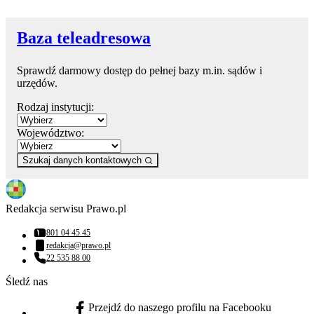
Baza teleadresowa
Sprawdź darmowy dostęp do pełnej bazy m.in. sądów i
urzędów.
Rodzaj instytucji:
Województwo:
Szukaj danych kontaktowych
Redakcja serwisu Prawo.pl
801 04 45 45
Numer telefonu:
redakcja@prawo.pl
Adres email:
22 535 88 00
Numer telefonu:
Śledź nas
Przejdź do naszego profilu na Facebooku
facebook - otwiera się w nowej karcie