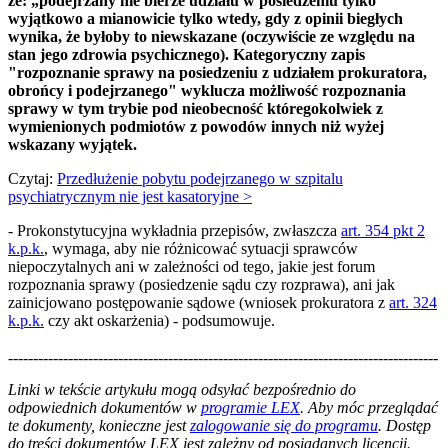
że: „podejrzany nie bierze udziału w posiedzeniu tylko
wyjątkowo a mianowicie tylko wtedy, gdy z opinii biegłych
wynika, że byłoby to niewskazane (oczywiście ze względu na
stan jego zdrowia psychicznego). Kategoryczny zapis
"rozpoznanie sprawy na posiedzeniu z udziałem prokuratora,
obrońcy i podejrzanego" wyklucza możliwość rozpoznania
sprawy w tym trybie pod nieobecność któregokolwiek z
wymienionych podmiotów z powodów innych niż wyżej
wskazany wyjątek.
Czytaj:
Przedłużenie pobytu podejrzanego w szpitalu
psychiatrycznym nie jest kasatoryjne >
- Prokonstytucyjna wykładnia przepisów, zwłaszcza
art. 354 pkt 2
k.p.k.
, wymaga, aby nie różnicować sytuacji sprawców
niepoczytalnych ani w zależności od tego, jakie jest forum
rozpoznania sprawy (posiedzenie sądu czy rozprawa), ani jak
zainicjowano postępowanie sądowe (wniosek prokuratora z
art. 324
k.p.k.
czy akt oskarżenia) - podsumowuje.
--------------------------------------------------------------------------------------
--------------------------------------------------------
Linki w tekście artykułu mogą odsyłać bezpośrednio do
odpowiednich dokumentów w
programie LEX
. Aby móc przeglądać
te dokumenty, konieczne jest
zalogowanie się do programu
. Dostęp
do treści dokumentów LEX jest zależny od posiadanych licencji.