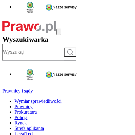
Nasze serwisy
Wyszukiwarka
Szukaj
Nasze serwisy
Prawnicy i sądy
Wymiar sprawiedliwości
Prawnicy
Prokuratura
Policja
Rynek
Strefa aplikanta
LegalTech