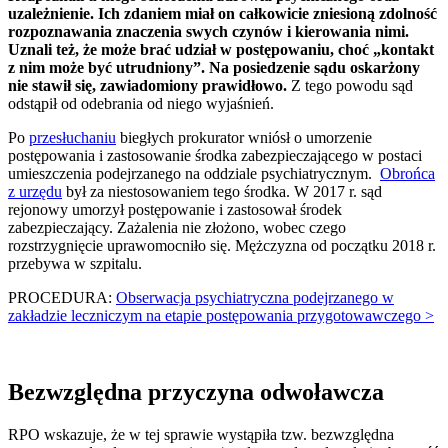
uzależnienie. Ich zdaniem miał on całkowicie zniesioną zdolność
rozpoznawania znaczenia swych czynów i kierowania nimi.
Uznali też, że może brać udział w postępowaniu, choć „kontakt
z nim może być utrudniony”. Na posiedzenie sądu oskarżony
nie stawił się, zawiadomiony prawidłowo.
Z tego powodu sąd
odstąpił od odebrania od niego wyjaśnień.
Po
przesłuchaniu
biegłych prokurator wniósł o umorzenie
postępowania i zastosowanie środka zabezpieczającego w postaci
umieszczenia podejrzanego na oddziale psychiatrycznym.
Obrońca
z urzędu
był za niestosowaniem tego środka. W 2017 r. sąd
rejonowy umorzył postępowanie i zastosował środek
zabezpieczający. Zażalenia nie złożono, wobec czego
rozstrzygnięcie uprawomocniło się. Mężczyzna od początku 2018 r.
przebywa w szpitalu.
PROCEDURA:
Obserwacja psychiatryczna podejrzanego w
zakładzie leczniczym na etapie postępowania przygotowawczego >
Bezwzględna przyczyna odwoławcza
RPO wskazuje, że w tej sprawie wystąpiła tzw. bezwzględna