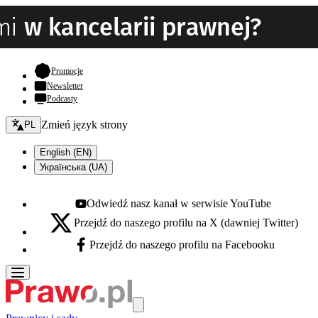
- otwiera się w nowej karcie
Promocje
Newsletter
Podcasty
Zmień język - bieżący:
Zmień język strony
PL
English (EN)
Українська (UA)
Odwiedź nasz kanał w serwisie YouTube
Youtube - otwiera się w nowej karcie
Przejdź do naszego profilu na X (dawniej Twitter)
X - otwiera się w nowej karcie
Przejdź do naszego profilu na Facebooku
Facebook - otwiera się w nowej karcie