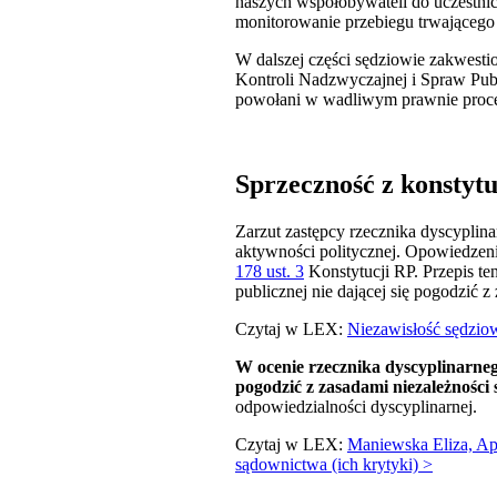
naszych współobywateli do uczestnic
monitorowanie przebiegu trwająceg
W dalszej części sędziowie zakwest
Kontroli Nadzwyczajnej i Spraw Publ
powołani w wadliwym prawnie proces
Sprzeczność z konstytu
Zarzut zastępcy rzecznika dyscyplin
aktywności politycznej. Opowiedzeni
178 ust. 3
Konstytucji RP. Przepis te
publicznej nie dającej się pogodzić z
Czytaj w LEX:
Niezawisłość sędzio
W ocenie rzecznika dyscyplinarneg
pogodzić z zasadami niezależności 
odpowiedzialności dyscyplinarnej.
Czytaj w LEX:
Maniewska Eliza, Ap
sądownictwa (ich krytyki) >