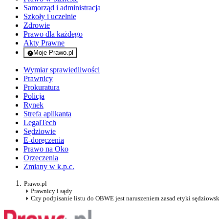
Samorząd i administracja
Szkoły i uczelnie
Zdrowie
Prawo dla każdego
Akty Prawne
Moje Prawo.pl
- rejestracja i logowanie do serwisu
Wymiar sprawiedliwości
Prawnicy
Prokuratura
Policja
Rynek
Strefa aplikanta
LegalTech
Sędziowie
E-doręczenia
Prawo na Oko
Orzeczenia
Zmiany w k.p.c.
Prawo.pl
Prawnicy i sądy
Czy podpisanie listu do OBWE jest naruszeniem zasad etyki sędziowsk