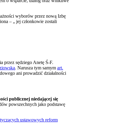
em o wsparcie, dialog oraz wnikliwe
 ważności wyborów przez nową Izbę
na – „ jej członkowie zostali
a przez sędziego Anetę Ś-F.
dziowską
. Narusza tym samym
art.
odowego ani prowadzić działalności
ci publicznej niedającej się
sądów powszechnych jako podstawę
otyczących ustawowych reform