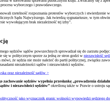
zenia w kierowaniu sprawami publicznymi kraju. Zwracamy się z apel
o procesu wyborczego i prawodawczego.
ionowali rzetelność rozpoznania protestów wyborczych i stwierdzenie
icznych Sądu Najwyższego. Jak twierdzą sygnatariusze, w tym obwinio
ie wywołującym brak niezależność tej izby”.
cją
arnego sędziów sądów powszechnych sprowadzał się do zarzutu podjęci
e się w politycznym sporze za jedną ze stron godzi w
niezawisłość sę
n mówi, że sędzia nie może należeć do partii politycznej, związku zaw
 zasadami niezależności sądów i niezawisłości sędziów.
wska oraz niezależność sądów >
o zachowanie sędziów wypełnia przesłankę „prowadzenia działalnoś
sądów i niezawisłości sędziów”
określoną także w Prawie o ustroju 
olityczność jako wyznacznik granic wolności wypowiedzi sędziego d