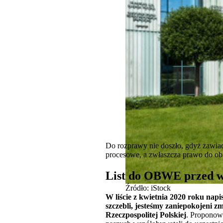
Do rozprawy nie doszło, gdyż zawia
procesowe, a zwłaszcza prawo do ob
List do OBWE przed 
Źródło: iStock
W liście z kwietnia 2020 roku nap
szczebli, jesteśmy zaniepokojeni
Rzeczpospolitej Polskiej
. Proponow