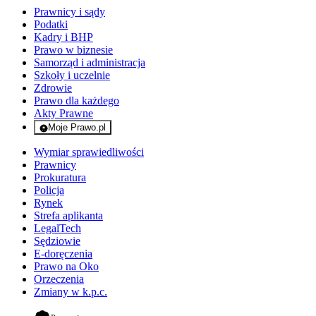
Prawnicy i sądy
Podatki
Kadry i BHP
Prawo w biznesie
Samorząd i administracja
Szkoły i uczelnie
Zdrowie
Prawo dla każdego
Akty Prawne
Moje Prawo.pl
- rejestracja i logowanie do serwisu
Wymiar sprawiedliwości
Prawnicy
Prokuratura
Policja
Rynek
Strefa aplikanta
LegalTech
Sędziowie
E-doręczenia
Prawo na Oko
Orzeczenia
Zmiany w k.p.c.