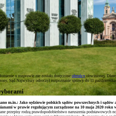
domienie o rozprawie nie zostało doręczone
obrońcy
obwinionej. Dlate
rony, Sąd Najwyższy odroczył rozpoznanie sprawy do 11 października 
wyborami
isano m.in.: Jako sędziowie polskich sądów powszechnych i sądów
 zmianami w prawie regulującym zarządzone na 10 maja 2020 roku
ane przepisy rodzą prawdopodobieństwo naruszenia podstawowych no