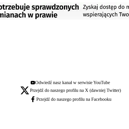
Odwiedź nasz kanał w serwisie YouTube
Youtube - otwiera się w nowej karcie
Przejdź do naszego profilu na X (dawniej Twitter)
X - otwiera się w nowej karcie
Przejdź do naszego profilu na Facebooku
Facebook - otwiera się w nowej karcie