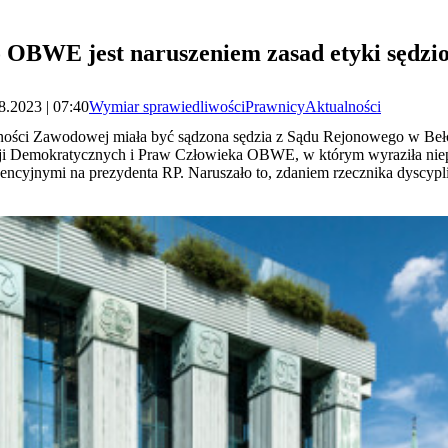
do OBWE jest naruszeniem zasad etyki sędzi
8.2023 | 07:40
Wymiar sprawiedliwości
Prawnicy
Aktualności
ości Zawodowej miała być sądzona sędzia z Sądu Rejonowego w Bełcha
ucji Demokratycznych i Praw Człowieka OBWE, w którym wyraziła ni
ncyjnymi na prezydenta RP. Naruszało to, zdaniem rzecznika dyscypl