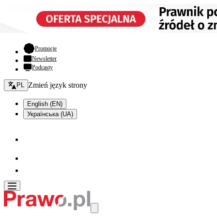
- otwiera się w nowej karcie
Promocje
Newsletter
Podcasty
Zmień język - bieżący:
Zmień język strony
PL
English (EN)
Українська (UA)