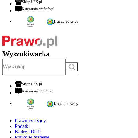
otwiera się w nowej karcie
Sklep LEX.pl
otwiera się w nowej karcie
Księgarnia profinfo.pl
Nasze serwisy
Wyszukiwarka
Szukaj
otwiera się w nowej karcie
Sklep LEX.pl
otwiera się w nowej karcie
Księgarnia profinfo.pl
Nasze serwisy
Prawnicy i sądy
Podatki
Kadry i BHP
Prawo w biznesie