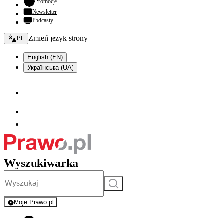
- otwiera się w nowej karcie
Promocje
Newsletter
Podcasty
Zmień język - bieżący:
Zmień język strony
PL
English (EN)
Українська (UA)
Wyszukiwarka
Szukaj
Moje Prawo.pl
- rejestracja i logowanie do serwisu