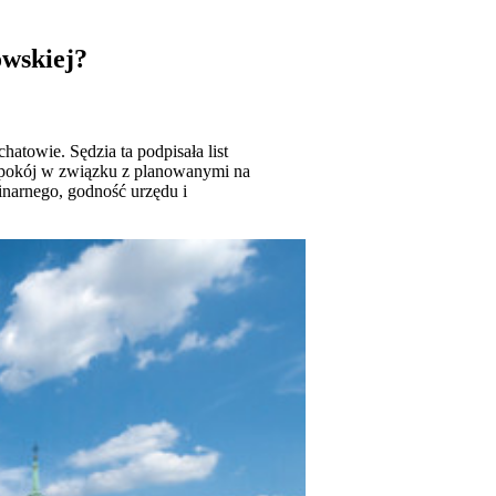
owskiej?
towie. Sędzia ta podpisała list
epokój w związku z planowanymi na
inarnego, godność urzędu i