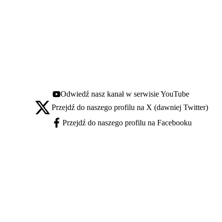
Odwiedź nasz kanał w serwisie YouTube
Youtube - otwiera się w nowej karcie
Przejdź do naszego profilu na X (dawniej Twitter)
X - otwiera się w nowej karcie
Przejdź do naszego profilu na Facebooku
Facebook - otwiera się w nowej karcie