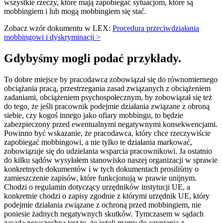
wszystkie rzeczy, które mają zapobiegać sytuacjom, które są
mobbingiem i lub mogą mobbingiem się stać.
Zobacz wzór dokumentu w LEX:
Procedura przeciwdziałania
mobbingowi i dyskryminacji >
Gdybyśmy mogli podać przykłady.
To dobre miejsce by pracodawca zobowiązał się do równomiernego
obciążania pracą, przestrzegania zasad związanych z obciążeniem
zadaniami, obciążeniem psychospołecznym, by zobowiązał się też
do tego, że jeśli pracownik podejmie działania związane z obroną
siebie, czy kogoś innego jako ofiary mobbingu, to będzie
zabezpieczony przed ewentualnymi negatywnymi konsekwencjami.
Powinno być wskazanie, że pracodawca, który chce rzeczywiście
zapobiegać mobbingowi, a nie tylko te działania markować,
zobowiązuje się do udzielania wsparcia pracownikowi. Ja ostatnio
do kilku sądów wysyłałem stanowisko naszej organizacji w sprawie
konkretnych dokumentów i w tych dokumentach prosiliśmy o
zamieszczenie zapisów, które funkcjonują w prawie unijnym.
Chodzi o regulamin dotyczący urzędników instytucji UE, a
konkretnie chodzi o zapisy zgodnie z którymi urzędnik UE, który
podejmie działania związane z ochroną przed mobbingiem, nie
poniesie żadnych negatywnych skutków. Tymczasem w sądach
zasadą powszechną jest to, że jeżeli mamy do czynienia z