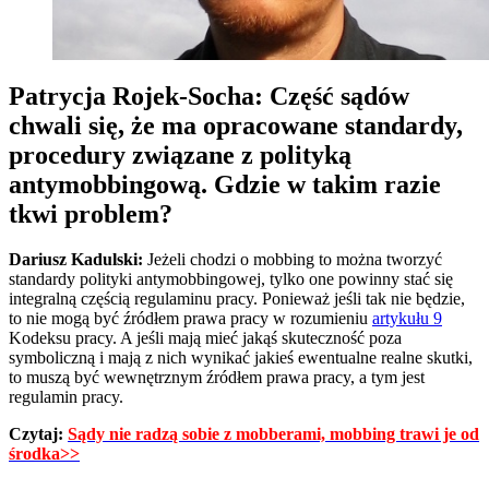
Patrycja Rojek-Socha: Część sądów
chwali się, że ma opracowane standardy,
procedury związane z polityką
antymobbingową. Gdzie w takim razie
tkwi problem?
Dariusz Kadulski:
Jeżeli chodzi o mobbing to można tworzyć
standardy polityki antymobbingowej, tylko one powinny stać się
integralną częścią regulaminu pracy. Ponieważ jeśli tak nie będzie,
to nie mogą być źródłem prawa pracy w rozumieniu
artykułu 9
Kodeksu pracy. A jeśli mają mieć jakąś skuteczność poza
symboliczną i mają z nich wynikać jakieś ewentualne realne skutki,
to muszą być wewnętrznym źródłem prawa pracy, a tym jest
regulamin pracy.
Czytaj:
Sądy nie radzą sobie z mobberami, mobbing trawi je od
środka>>