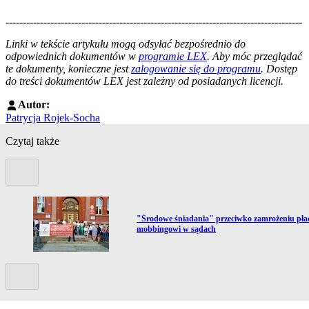
--------------------------------------------------------------------------------------
--------------------------------------------------------
Linki w tekście artykułu mogą odsyłać bezpośrednio do
odpowiednich dokumentów w
programie LEX
. Aby móc przeglądać
te dokumenty, konieczne jest
zalogowanie się do programu
. Dostęp
do treści dokumentów LEX jest zależny od posiadanych licencji.
Autor:
Patrycja Rojek-Socha
Czytaj także
Poprzedni slide
Przejdź do artykułu:
"Środowe śniadania" przeciwko zamrożeniu płac
mobbingowi w sądach
Kolejny slide