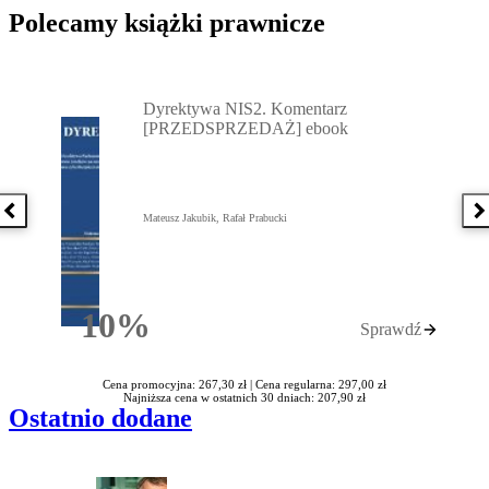
Polecamy książki prawnicze
Przejdź do: Dyrektywa NIS2. Komentarz [PRZEDSPRZEDAŻ] ebook,
Dyrektywa NIS2. Komentarz
[PRZEDSPRZEDAŻ] ebook
Poprzednia książka
N
Mateusz Jakubik, Rafał Prabucki
10%
Sprawdź
Rabatu
Cena promocyjna: 267,30 zł |
Cena regularna: 297,00 zł
Najniższa cena w ostatnich 30 dniach: 207,90 zł
Ostatnio dodane