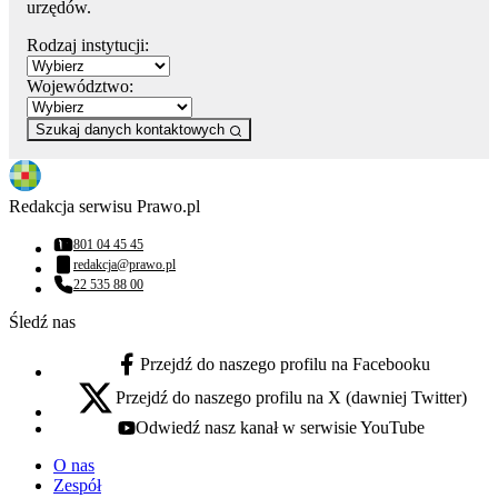
urzędów.
Rodzaj instytucji:
Województwo:
Szukaj danych kontaktowych
Redakcja serwisu Prawo.pl
801 04 45 45
Numer telefonu:
redakcja@prawo.pl
Adres email:
22 535 88 00
Numer telefonu:
Śledź nas
Przejdź do naszego profilu na Facebooku
facebook - otwiera się w nowej karcie
Przejdź do naszego profilu na X (dawniej Twitter)
x - otwiera się w nowej karcie
Odwiedź nasz kanał w serwisie YouTube
youtube - otwiera się w nowej karcie
O nas
Zespół