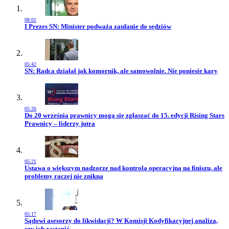
08:01
Przejdź do artykułu:
I Prezes SN: Minister podważa zaufanie do sędziów
05:42
Przejdź do artykułu:
SN: Radca działał jak komornik, ale samowolnie. Nie poniesie kary
05:26
Przejdź do artykułu:
Do 20 września prawnicy mogą się zgłaszać do 15. edycji Rising Stars
Prawnicy – liderzy jutra
05:21
Przejdź do artykułu:
Ustawa o większym nadzorze nad kontrolą operacyjną na finiszu, ale
problemy raczej nie znikną
05:17
Przejdź do artykułu:
Sądowi asesorzy do likwidacji? W Komisji Kodyfikacyjnej analiza,
czy ich zastąpić