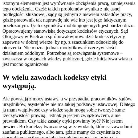
istotnym elementem jest wyrównanie obciążenia pracą, zmniejszenia
tego obciążenia. Część takich problemów wynika z niejasnej
podległości służbowej, sądy są jednym z niewielu zakładów pracy,
gdzie pracownik tak naprawdę nie wie kto jest jego faktycznym
przełożonym. Tych czynników mobbingogennych jest bardzo dużo.
Opracowujemy stanowiska dotyczące kodeksów etycznych. Sąd
Okręgowy w Kielcach spróbował wprowadzić kodeks etyczny
zapewne w dobrej wierze, by np. z szacunkiem odnosić się do
otoczenia. Nie można jednak modyfikować rzeczywistości
działaniem oddolnym. Potrzebne są rozwiązania systemowe –
zwłaszcza w organach władzy publicznej, gdzie inicjatywa własna
jest mocno ograniczona.
W wielu zawodach kodeksy etyki
występują.
Ale powstają z mocy ustawy, a w przypadku pracowników sądów,
urzędników, asystentów nie ma takiej podstawy ustawowej. Dlatego
ja mam wątpliwość czy władze sądu mogą sobie tworzyć same
rzeczywistość prawną. Jednak ja jestem związkowcem, a nie
prawnikiem. Czy takie zasady etyki powinny być? Nie jestem
pewien. Bo kodeksy tworzone są w zawodach, które są zawodami
zaufania publicznego, albo tam, gdzie mamy do czynienia ze
stosunkiem służbowym lub stosunkiem pracy zawartym na