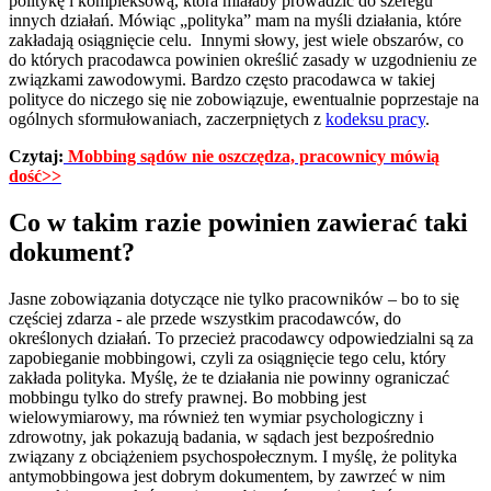
politykę i kompleksową, która miałaby prowadzić do szeregu
innych działań. Mówiąc „polityka” mam na myśli działania, które
zakładają osiągnięcie celu. Innymi słowy, jest wiele obszarów, co
do których pracodawca powinien określić zasady w uzgodnieniu ze
związkami zawodowymi. Bardzo często pracodawca w takiej
polityce do niczego się nie zobowiązuje, ewentualnie poprzestaje na
ogólnych sformułowaniach, zaczerpniętych z
kodeksu pracy
.
Czytaj:
Mobbing sądów nie oszczędza, pracownicy mówią
dość>>
Co w takim razie powinien zawierać taki
dokument?
Jasne zobowiązania dotyczące nie tylko pracowników – bo to się
częściej zdarza - ale przede wszystkim pracodawców, do
określonych działań. To przecież pracodawcy odpowiedzialni są za
zapobieganie mobbingowi, czyli za osiągnięcie tego celu, który
zakłada polityka. Myślę, że te działania nie powinny ograniczać
mobbingu tylko do strefy prawnej. Bo mobbing jest
wielowymiarowy, ma również ten wymiar psychologiczny i
zdrowotny, jak pokazują badania, w sądach jest bezpośrednio
związany z obciążeniem psychospołecznym. I myślę, że polityka
antymobbingowa jest dobrym dokumentem, by zawrzeć w nim