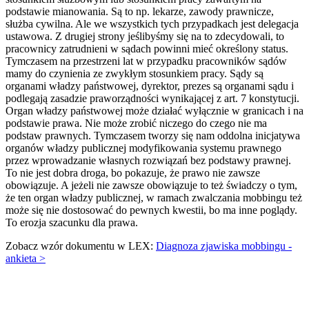
podstawie mianowania. Są to np. lekarze, zawody prawnicze,
służba cywilna. Ale we wszystkich tych przypadkach jest delegacja
ustawowa. Z drugiej strony jeślibyśmy się na to zdecydowali, to
pracownicy zatrudnieni w sądach powinni mieć określony status.
Tymczasem na przestrzeni lat w przypadku pracowników sądów
mamy do czynienia ze zwykłym stosunkiem pracy. Sądy są
organami władzy państwowej, dyrektor, prezes są organami sądu i
podlegają zasadzie praworządności wynikającej z art. 7 konstytucji.
Organ władzy państwowej może działać wyłącznie w granicach i na
podstawie prawa. Nie może zrobić niczego do czego nie ma
podstaw prawnych. Tymczasem tworzy się nam oddolna inicjatywa
organów władzy publicznej modyfikowania systemu prawnego
przez wprowadzanie własnych rozwiązań bez podstawy prawnej.
To nie jest dobra droga, bo pokazuje, że prawo nie zawsze
obowiązuje. A jeżeli nie zawsze obowiązuje to też świadczy o tym,
że ten organ władzy publicznej, w ramach zwalczania mobbingu też
może się nie dostosować do pewnych kwestii, bo ma inne poglądy.
To erozja szacunku dla prawa.
Zobacz wzór dokumentu w LEX:
Diagnoza zjawiska mobbingu -
ankieta >