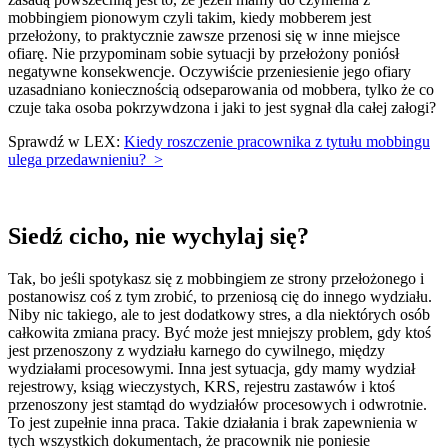
mobbingiem pionowym czyli takim, kiedy mobberem jest
przełożony, to praktycznie zawsze przenosi się w inne miejsce
ofiarę. Nie przypominam sobie sytuacji by przełożony poniósł
negatywne konsekwencje. Oczywiście przeniesienie jego ofiary
uzasadniano koniecznością odseparowania od mobbera, tylko że co
czuje taka osoba pokrzywdzona i jaki to jest sygnał dla całej załogi?
Sprawdź w LEX:
Kiedy roszczenie pracownika z tytułu mobbingu
ulega przedawnieniu? >
Siedź cicho, nie wychylaj się?
Tak, bo jeśli spotykasz się z mobbingiem ze strony przełożonego i
postanowisz coś z tym zrobić, to przeniosą cię do innego wydziału.
Niby nic takiego, ale to jest dodatkowy stres, a dla niektórych osób
całkowita zmiana pracy. Być może jest mniejszy problem, gdy ktoś
jest przenoszony z wydziału karnego do cywilnego, między
wydziałami procesowymi. Inna jest sytuacja, gdy mamy wydział
rejestrowy, ksiąg wieczystych, KRS, rejestru zastawów i ktoś
przenoszony jest stamtąd do wydziałów procesowych i odwrotnie.
To jest zupełnie inna praca. Takie działania i brak zapewnienia w
tych wszystkich dokumentach, że pracownik nie poniesie