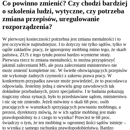
Co powinno zmienić? Czy chodzi bardziej
o szkolenia ludzi, wytyczne, czy potrzeba
zmiana przepisów, uregulowanie
rozporządzenia?
W pierwszej konieczności potrzebna jest zmiana mentalności i to
jest oczywiście najtrudniejsze. I to dotyczy nie tylko sądów, tylko w
ogóle zakładów pracy, że ignorujemy mobbing mimo tego, że skarb
państwa, ZUS z tego tytułu ponosi bardzo wymierne straty.
Pierwsza rzecz to zmiana mentalności, to można przyspieszyć
jakimiś zaleceniami MS, ale poza zaleceniami ministerstwo nie
może zmienić kompletnie nic. W świetle obowiązujących przepisów
nie wykonuje żadnych czynności z zakresu prawa pracy. W
konkretnym przypadku zawsze może powiedzieć, że to pracodawca
odpowiada. Jesteśmy jedną z niewielu grup zawodowych tak
dokładnie przebadanych, przez specjalistów. I te badania pokazują
tragiczny obraz sytuacji, było to przedstawiane sądom, ministerstwu
i nic się nie zmieniło. Jeżeli mówimy o skali 68 proc. osób
pracujących w warunkach sprzyjających powstaniu mobbingu, a
prezesi, dyrektorzy mówią, że w ich sądzie mobbing jest mało
prawdopodobny to z czego to wynika? Przecież te 68 proc.
świadczy o tym, że ten mobbing w ogromnej ilości sądów istnieje –
to wynika z samego rachunku prawdopodobieństwa. Bardzo