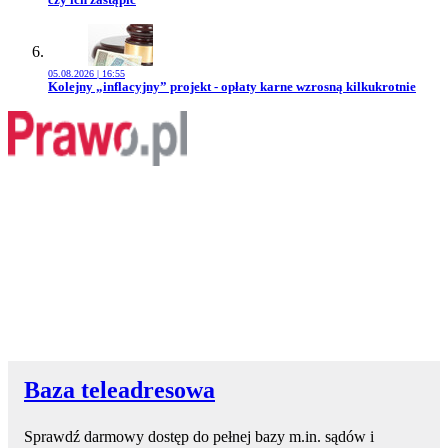
05.08.2026 | 16:55
Przejdź do artykułu:
Kolejny „inflacyjny” projekt - opłaty karne wzrosną kilkukrotnie
Baza teleadresowa
Sprawdź darmowy dostęp do pełnej bazy m.in. sądów i