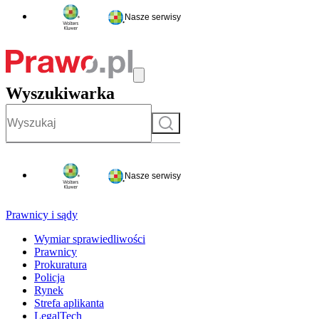
Nasze serwisy
Wyszukiwarka
Szukaj
Nasze serwisy
Prawnicy i sądy
Wymiar sprawiedliwości
Prawnicy
Prokuratura
Policja
Rynek
Strefa aplikanta
LegalTech