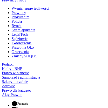
Prawnicy i sądy
Wymiar sprawiedliwości
Prawnicy
Prokuratura
Policja
Rynek
Strefa aplikanta
LegalTech
Sędziowie
E-doręczenia
Prawo na Oko
Orzeczenia
Zmiany w k.p.c.
Podatki
Kadry i BHP
Prawo w biznesie
Samorząd i administracja
Szkoły i uczelnie
Zdrowie
Prawo dla każdego
Akty Prawne
- otwiera się w nowej karcie
Promocje