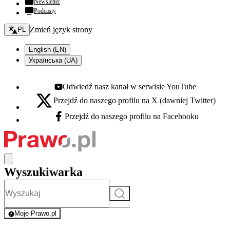
Newsletter
Podcasty
Zmień język - bieżący:
Zmień język strony
PL
English (EN)
Українська (UA)
Odwiedź nasz kanał w serwisie YouTube
Youtube - otwiera się w nowej karcie
Przejdź do naszego profilu na X (dawniej Twitter)
X - otwiera się w nowej karcie
Przejdź do naszego profilu na Facebooku
Facebook - otwiera się w nowej karcie
Wyszukiwarka
Szukaj
Moje Prawo.pl
- rejestracja i logowanie do serwisu