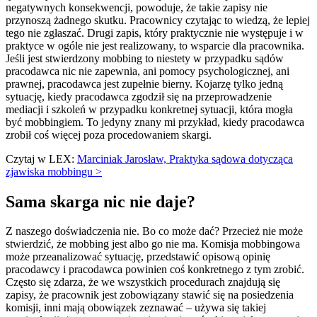
negatywnych konsekwencji, powoduje, że takie zapisy nie
przynoszą żadnego skutku. Pracownicy czytając to wiedzą, że lepiej
tego nie zgłaszać. Drugi zapis, który praktycznie nie występuje i w
praktyce w ogóle nie jest realizowany, to wsparcie dla pracownika.
Jeśli jest stwierdzony mobbing to niestety w przypadku sądów
pracodawca nic nie zapewnia, ani pomocy psychologicznej, ani
prawnej, pracodawca jest zupełnie bierny. Kojarzę tylko jedną
sytuację, kiedy pracodawca zgodził się na przeprowadzenie
mediacji i szkoleń w przypadku konkretnej sytuacji, która mogła
być mobbingiem. To jedyny znany mi przykład, kiedy pracodawca
zrobił coś więcej poza procedowaniem skargi.
Czytaj w LEX:
Marciniak Jarosław, Praktyka sądowa dotycząca
zjawiska mobbingu >
Sama skarga nic nie daje?
Z naszego doświadczenia nie. Bo co może dać? Przecież nie może
stwierdzić, że mobbing jest albo go nie ma. Komisja mobbingowa
może przeanalizować sytuację, przedstawić opisową opinię
pracodawcy i pracodawca powinien coś konkretnego z tym zrobić.
Często się zdarza, że we wszystkich procedurach znajdują się
zapisy, że pracownik jest zobowiązany stawić się na posiedzenia
komisji, inni mają obowiązek zeznawać – używa się takiej