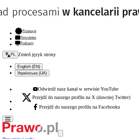
- otwiera się w nowej karcie
Promocje
Newsletter
Podcasty
Zmień język - bieżący:
Zmień język strony
PL
English (EN)
Українська (UA)
Odwiedź nasz kanał w serwisie YouTube
Youtube - otwiera się w nowej karcie
Przejdź do naszego profilu na X (dawniej Twitter)
X - otwiera się w nowej karcie
Przejdź do naszego profilu na Facebooku
Facebook - otwiera się w nowej karcie