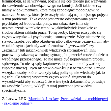
terminologii, że są wzywani, pojawia się coś takiego jak wezwanie
do stawiennictwa obowiązkowego na komisji. Jeśli takie rzeczy
mamy w dokumentach, które mają zapobiegać mobbingowi to
oznacza, że osoby, które je tworzyły nie mają najmniejszego pojęcia
o tym problemie. Taka osoba jest często odseparowana przez
psychiatrę od środowiska pracy, ma zakaz stawiania się,
uczestniczenia w trakcie terapii w jakimkolwiek kontakcie ze
środowiskiem zakładu pracy. To są osoby, którym rozsypało się
często wszystko – i psychicznie, i somatycznie. Więc nie może się
stawić. Trzeba być albo okrutnym albo całkowicie bezmyślnym, aby
w takich sytuacjach używać sformułowań „wezwanie” czy
„zeznania” lub jakichkolwiek władczych sformułowań. Inni
pracownicy także są w trudnej sytuacji, bo przecież może chodzić o
wspólnego przełożonego. To nie może być kopiowaniem procesu
sądowego. To nie są sądy kapturowe, to powinno odbywać się
zupełnie inaczej. Tych nieprawidłowości jest bardzo dużo. Prawie
wszędzie osoby, które tworzyły taką politykę, nie wiedziały jak to
się robi. Co więcej wystarczy często wkleić fragment do
wyszukiwarki aby zobaczyć, że wiele tych dokumentów powstaje
na zasadzie "kopiuj, wklej". A tutaj potrzebna jest wiedza
specjalistyczna.
Zobacz w LEX:
Marciniak Jarosław, Przeciwdziałanie mobbingowi
- szkolenie online >