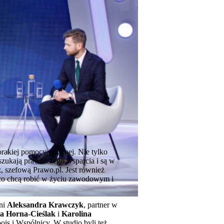
orakiej pomocy prawnej. Nie tylko
 szukają prawniczego wsparcia i są w
, szefową Prawo.pl. Jest również
ą co chcą robić w życiu zawodowym i
yni
Aleksandra Krawczyk
, partner w
a Horna-Cieślak
i
Karolina
ois i Wspólnicy. W studio byli też