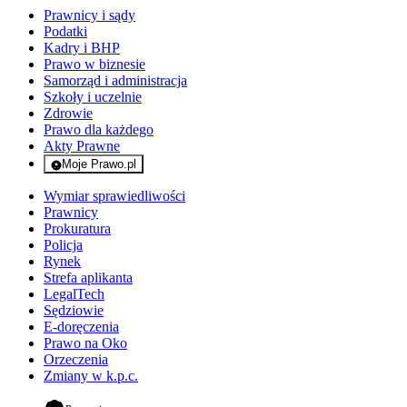
Prawnicy i sądy
Podatki
Kadry i BHP
Prawo w biznesie
Samorząd i administracja
Szkoły i uczelnie
Zdrowie
Prawo dla każdego
Akty Prawne
Moje Prawo.pl
- rejestracja i logowanie do serwisu
Wymiar sprawiedliwości
Prawnicy
Prokuratura
Policja
Rynek
Strefa aplikanta
LegalTech
Sędziowie
E-doręczenia
Prawo na Oko
Orzeczenia
Zmiany w k.p.c.