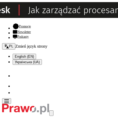
- otwiera się w nowej karcie
Promocje
Newsletter
Podcasty
Zmień język - bieżący:
Zmień język strony
PL
English (EN)
Українська (UA)