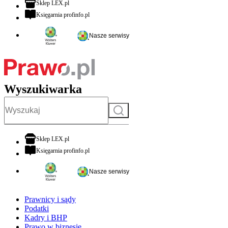
otwiera się w nowej karcie
Sklep LEX.pl
otwiera się w nowej karcie
Księgarnia profinfo.pl
Nasze serwisy
Wyszukiwarka
Szukaj
otwiera się w nowej karcie
Sklep LEX.pl
otwiera się w nowej karcie
Księgarnia profinfo.pl
Nasze serwisy
Prawnicy i sądy
Podatki
Kadry i BHP
Prawo w biznesie