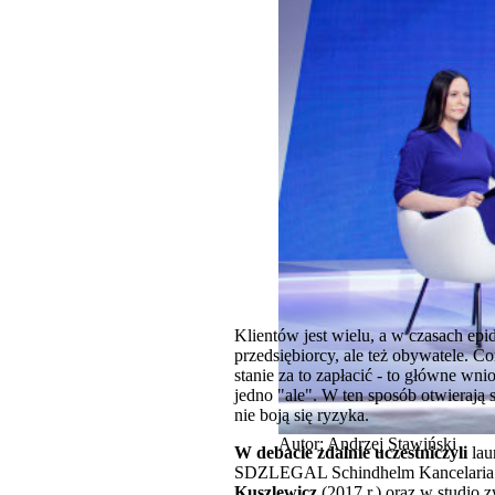
Klientów jest wielu, a w czasach ep
przedsiębiorcy, ale też obywatele. C
stanie za to zapłacić - to główne w
jedno "ale". W ten sposób otwierają 
nie boją się ryzyka.
Autor: Andrzej Stawiński
W debacie zdalnie uczestniczyli
lau
SDZLEGAL Schindhelm Kancelaria Pr
Kuszlewicz
(2017 r.) oraz w studio