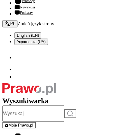
- otwiera się w nowej karcie
Promocje
Newsletter
Podcasty
Zmień język - bieżący:
Zmień język strony
PL
English (EN)
Українська (UA)
Wyszukiwarka
Szukaj
Moje Prawo.pl
- rejestracja i logowanie do serwisu