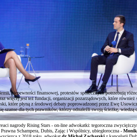
idemii, niepewności finansowej, protestów społecznych potrzebują różn
oraz więcej jest też fundacji, organizacji pozarządowych, które również
nioski, które płyną z środowej debaty poprowadzonej przez Ewę Usowicz
się szanse dla tych prawników, którzy odnaleźli swoją ścieżkę, wiedz
reaci nagrody Rising Stars - on-line adwokatki: tegoroczna zwyciężcz
awna Schampera, Dubis, Zając i Wspólnicy, ubiegłoroczna -
Monik
 zwycięzca z 2018 roku, adwokat
dr Michał Zacharski
z kancelarii Dub