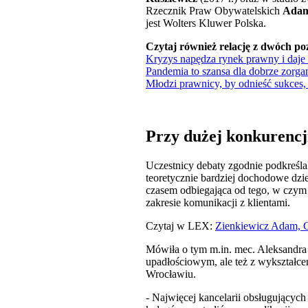
Rzecznik Praw Obywatelskich
Adam
jest Wolters Kluwer Polska.
Czytaj również relację z dwóch po
Kryzys napędza rynek prawny i daj
Pandemia to szansa dla dobrze zorga
Młodzi prawnicy, by odnieść sukces,
Przy dużej konkurencj
Uczestnicy debaty zgodnie podkreślal
teoretycznie bardziej dochodowe dzie
czasem odbiegająca od tego, w czym s
zakresie komunikacji z klientami.
Czytaj w LEX:
Zienkiewicz Adam, Co
Mówiła o tym m.in. mec. Aleksandra 
upadłościowym, ale też z wykształc
Wrocławiu.
- Najwięcej kancelarii obsługującyc