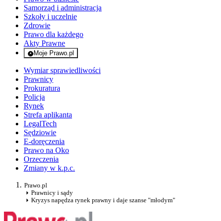
Samorząd i administracja
Szkoły i uczelnie
Zdrowie
Prawo dla każdego
Akty Prawne
Moje Prawo.pl
- rejestracja i logowanie do serwisu
Wymiar sprawiedliwości
Prawnicy
Prokuratura
Policja
Rynek
Strefa aplikanta
LegalTech
Sędziowie
E-doręczenia
Prawo na Oko
Orzeczenia
Zmiany w k.p.c.
Prawo.pl
Prawnicy i sądy
Kryzys napędza rynek prawny i daje szanse "młodym"