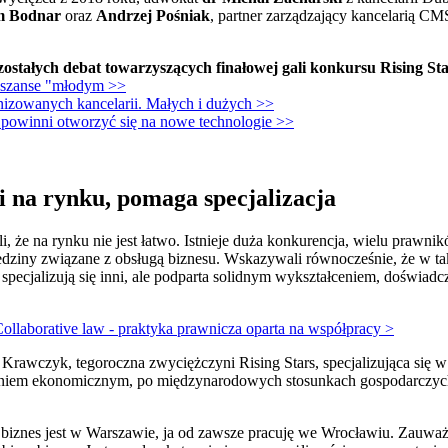
 Bodnar
oraz
Andrzej Pośniak
, partner zarządzający kancelarią CM
zostałych debat towarzyszących finałowej gali konkursu Rising St
e szanse "młodym >>
nizowanych kancelarii. Małych i dużych >>
 powinni otworzyć się na nowe technologie >>
i na rynku, pomaga specjalizacja
i, że na rynku nie jest łatwo. Istnieje duża konkurencja, wielu prawnik
dziny związane z obsługą biznesu. Wskazywali równocześnie, że w takie
pecjalizują się inni, ale podparta solidnym wykształceniem, doświadc
llaborative law - praktyka prawnicza oparta na współpracy >
Krawczyk, tegoroczna zwyciężczyni Rising Stars, specjalizująca się w
eniem ekonomicznym, po międzynarodowych stosunkach gospodarczych
h biznes jest w Warszawie, ja od zawsze pracuję we Wrocławiu. Zauważ