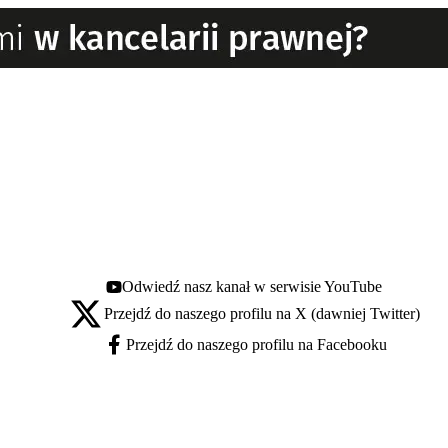
Odwiedź nasz kanał w serwisie YouTube
Youtube - otwiera się w nowej karcie
Przejdź do naszego profilu na X (dawniej Twitter)
X - otwiera się w nowej karcie
Przejdź do naszego profilu na Facebooku
Facebook - otwiera się w nowej karcie