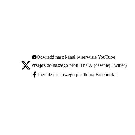
Odwiedź nasz kanał w serwisie YouTube
Youtube - otwiera się w nowej karcie
Przejdź do naszego profilu na X (dawniej Twitter)
X - otwiera się w nowej karcie
Przejdź do naszego profilu na Facebooku
Facebook - otwiera się w nowej karcie