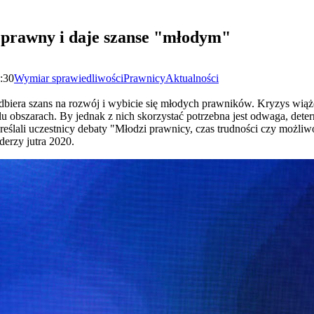
 prawny i daje szanse "młodym"
6:30
Wymiar sprawiedliwości
Prawnicy
Aktualności
biera szans na rozwój i wybicie się młodych prawników. Kryzys wiąż
 obszarach. By jednak z nich skorzystać potrzebna jest odwaga, deter
reślali uczestnicy debaty "Młodzi prawnicy, czas trudności czy możli
derzy jutra 2020.