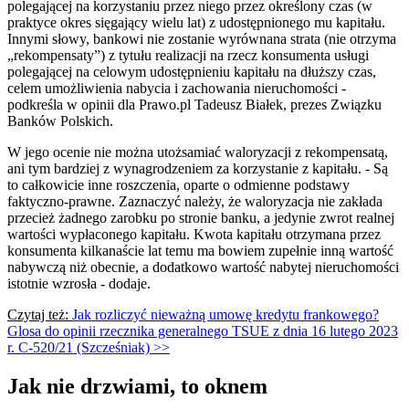
polegającej na korzystaniu przez niego przez określony czas (w
praktyce okres sięgający wielu lat) z udostępnionego mu kapitału.
Innymi słowy, bankowi nie zostanie wyrównana strata (nie otrzyma
„rekompensaty”) z tytułu realizacji na rzecz konsumenta usługi
polegającej na celowym udostępnieniu kapitału na dłuższy czas,
celem umożliwienia nabycia i zachowania nieruchomości -
podkreśla w opinii dla Prawo.pl Tadeusz Białek, prezes Związku
Banków Polskich.
W jego ocenie nie można utożsamiać waloryzacji z rekompensatą,
ani tym bardziej z wynagrodzeniem za korzystanie z kapitału. - Są
to całkowicie inne roszczenia, oparte o odmienne podstawy
faktyczno-prawne. Zaznaczyć należy, że waloryzacja nie zakłada
przecież żadnego zarobku po stronie banku, a jedynie zwrot realnej
wartości wypłaconego kapitału. Kwota kapitału otrzymana przez
konsumenta kilkanaście lat temu ma bowiem zupełnie inną wartość
nabywczą niż obecnie, a dodatkowo wartość nabytej nieruchomości
istotnie wzrosła - dodaje.
Czytaj też:
Jak rozliczyć nieważną umowę kredytu frankowego?
Glosa do opinii rzecznika generalnego TSUE z dnia 16 lutego 2023
r. C-520/21 (Szcześniak) >>
Jak nie drzwiami, to oknem