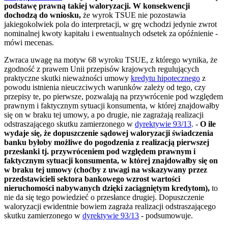
podstawę prawną takiej waloryzacji. W konsekwencji
dochodzą do wniosku,
że wyrok TSUE nie pozostawia
jakiegokolwiek pola do interpretacji, w grę wchodzi jedynie zwrot
nominalnej kwoty kapitału i ewentualnych odsetek za opóźnienie -
mówi mecenas.
Zwraca uwagę na motyw 68 wyroku TSUE, z którego wynika, że
zgodność z prawem Unii przepisów krajowych regulujących
praktyczne skutki nieważności umowy
kredytu hipotecznego
z
powodu istnienia nieuczciwych warunków zależy od tego, czy
przepisy te, po pierwsze, pozwalają na przywrócenie pod względem
prawnym i faktycznym sytuacji konsumenta, w której znajdowałby
się on w braku tej umowy, a po drugie, nie zagrażają realizacji
odstraszającego skutku zamierzonego w
dyrektywie 93/13
. -
O ile
wydaje się, że dopuszczenie sądowej waloryzacji świadczenia
banku byłoby możliwe do pogodzenia z realizacją pierwszej
przesłanki tj. przywróceniem pod względem prawnym i
faktycznym sytuacji konsumenta, w której znajdowałby się on
w braku tej umowy (choćby z uwagi na wskazywany przez
przedstawicieli sektora bankowego wzrost wartości
nieruchomości nabywanych dzięki zaciągniętym kredytom),
to
nie da się tego powiedzieć o przesłance drugiej. Dopuszczenie
waloryzacji ewidentnie bowiem zagraża realizacji odstraszającego
skutku zamierzonego w
dyrektywie 93/13
- podsumowuje.