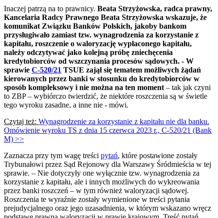
Inaczej patrzą na to prawnicy.
Beata Strzyżowska, radca prawny,
Kancelaria Radcy Prawnego Beata Strzyżowska wskazuje, że
komunikat Związku Banków Polskich, jakoby bankom
przysługiwało zamiast tzw. wynagrodzenia za korzystanie z
kapitału, roszczenie o waloryzację wypłaconego kapitału,
należy odczytywać jako kolejną próbę zniechęcenia
kredytobiorców od wszczynania procesów sądowych. - W
sprawie
C-520/21
TSUE zajął się tematem możliwych żądań
kierowanych przez banki w stosunku do kredytobiorców w
sposób kompleksowy i nie można na ten moment
– tak jak czyni
to ZBP – wybiórczo twierdzić, że niektóre roszczenia są w świetle
tego wyroku zasadne, a inne nie - mówi.
Czytaj też:
Wynagrodzenie za korzystanie z kapitału nie dla banku.
Omówienie wyroku TS z dnia 15 czerwca 2023 r., C-520/21 (Bank
M) >>
Zaznacza przy tym wagę treści
pytań
, które postawione zostały
Trybunałowi przez Sąd Rejonowy dla Warszawy Śródmieścia w tej
sprawie. – Nie dotyczyły one wyłącznie tzw. wynagrodzenia za
korzystanie z kapitału, ale i innych możliwych do wykreowania
przez banki roszczeń – w tym również waloryzacji sądowej.
Roszczenia te wyraźnie zostały wymienione w treści pytania
prejudycjalnego oraz jego uzasadnienia, w którym wskazano wręcz
podstawę prawną waloryzacji w prawie krajowym. Treść pytań