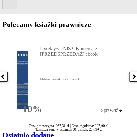
Kolejny slide
Polecamy książki prawnicze
Przejdź do: Dyrektywa NIS2. Komentarz [PRZEDSPRZEDAŻ] ebook,
Dyrektywa NIS2. Komentarz
[PRZEDSPRZEDAŻ] ebook
Poprzednia książka
N
Mateusz Jakubik, Rafał Prabucki
10%
Sprawdź
Rabatu
Cena promocyjna: 267,30 zł |
Cena regularna: 297,00 zł
Najniższa cena w ostatnich 30 dniach: 207,90 zł
Ostatnio dodane