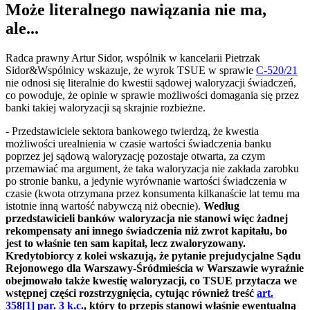
Może literalnego nawiązania nie ma,
ale...
Radca prawny Artur Sidor, wspólnik w kancelarii Pietrzak
Sidor&Wspólnicy wskazuje, że wyrok TSUE w sprawie
C-520/21
nie odnosi się literalnie do kwestii sądowej waloryzacji świadczeń,
co powoduje, że opinie w sprawie możliwości domagania się przez
banki takiej waloryzacji są skrajnie rozbieżne.
- Przedstawiciele sektora bankowego twierdzą, że kwestia
możliwości urealnienia w czasie wartości świadczenia banku
poprzez jej sądową waloryzację pozostaje otwarta, za czym
przemawiać ma argument, że taka waloryzacja nie zakłada zarobku
po stronie banku, a jedynie wyrównanie wartości świadczenia w
czasie (kwota otrzymana przez konsumenta kilkanaście lat temu ma
istotnie inną wartość nabywczą niż obecnie).
Według
przedstawicieli banków waloryzacja nie stanowi więc żadnej
rekompensaty ani innego świadczenia niż zwrot kapitału, bo
jest to właśnie ten sam kapitał, lecz zwaloryzowany.
Kredytobiorcy z kolei wskazują, że pytanie prejudycjalne Sądu
Rejonowego dla Warszawy-Śródmieścia w Warszawie wyraźnie
obejmowało także kwestię waloryzacji, co TSUE przytacza we
wstępnej części rozstrzygnięcia, cytując również treść
art.
358[1] par. 3 k.c.
, który to przepis stanowi właśnie ewentualną