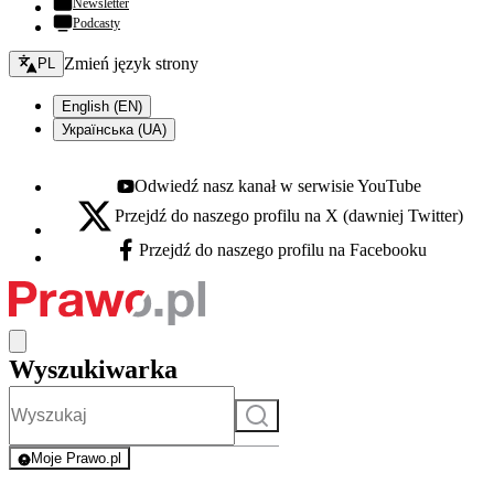
Newsletter
Podcasty
Zmień język - bieżący:
Zmień język strony
PL
English (EN)
Українська (UA)
Odwiedź nasz kanał w serwisie YouTube
Youtube - otwiera się w nowej karcie
Przejdź do naszego profilu na X (dawniej Twitter)
X - otwiera się w nowej karcie
Przejdź do naszego profilu na Facebooku
Facebook - otwiera się w nowej karcie
Wyszukiwarka
Szukaj
Moje Prawo.pl
- rejestracja i logowanie do serwisu