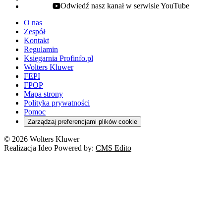
Odwiedź nasz kanał w serwisie YouTube
youtube - otwiera się w nowej karcie
O nas
Zespół
Kontakt
Regulamin
Księgarnia Profinfo.pl
Wolters Kluwer
FEPI
FPOP
Mapa strony
Polityka prywatności
Pomoc
Zarządzaj preferencjami plików cookie
© 2026 Wolters Kluwer
Realizacja Ideo Powered by:
CMS Edito