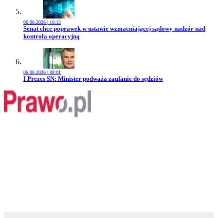
06.08.2026 | 16:15
Przejdź do artykułu:
Senat chce poprawek w ustawie wzmacniającej sądowy nadzór nad
kontrolą operacyjną
06.08.2026 | 08:01
Przejdź do artykułu:
I Prezes SN: Minister podważa zaufanie do sędziów