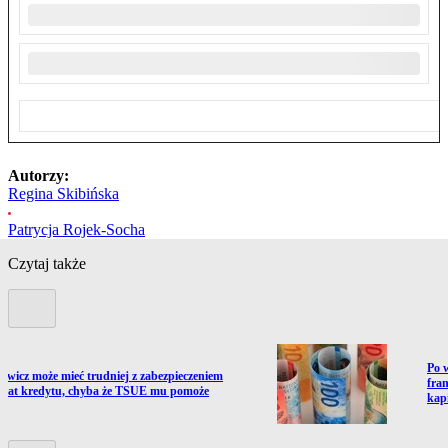
Autorzy:
Regina Skibińska
Patrycja Rojek-Socha
Czytaj także
Poprzedni slide
Prze
Po 
ź do artykułu:
owicz może mieć trudniej z zabezpieczeniem
fran
y rat kredytu, chyba że TSUE mu pomoże
kap