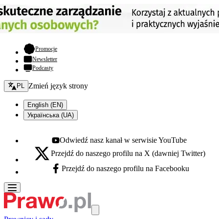
- otwiera się w nowej karcie
Promocje
Newsletter
Podcasty
Zmień język - bieżący:
Zmień język strony
PL
English (EN)
Українська (UA)
Odwiedź nasz kanał w serwisie YouTube
Youtube - otwiera się w nowej karcie
Przejdź do naszego profilu na X (dawniej Twitter)
X - otwiera się w nowej karcie
Przejdź do naszego profilu na Facebooku
Facebook - otwiera się w nowej karcie