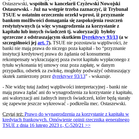
Ostaszewski,
wspólnik w kancelarii Czyżewski Nowojski
Ostaszewski. - Już na wstępie trzeba zaznaczyć, iż Trybunał
TSUE w ostatnim orzeczeniu orzekł wprost, iż przyznanie
bankom możliwości domagania się zaspokojenia roszczeń
restytutywnych (a więc wynagrodzenia za korzystanie z
kapitału lub innych świadczeń tj. waloryzacji) byłoby
sprzeczne z odstraszającym skutkiem
Dyrektywy 93/13
(a w
szczególności jej
art. 7
).
TSUE nie pozostawia wątpliwości, że
banki nie mają prawa do niczego poza kapitał - bo “przyznanie
instytucji kredytowej prawa do żądania od konsumenta
rekompensaty wykraczającej poza zwrot kapitału wypłaconego z
tytułu wykonania tej umowy oraz poza zapłatę, w danym
przypadku, odsetek za zwłokę, mogłoby podważyć odstraszający
skutek zamierzony przez
dyrektywę 93/13
" - wskazuje.
- Nie widzę tutaj żadnej wątpliwości interpretacyjnej - banki nie
mają prawa żądać ani do wynagrodzenia za korzystanie z kapitału,
ani waloryzacji ani żadnych innych świadczeń, które będą starały
się zapewne jeszcze wykreować - podkreśla mec. Ostaszewski.
Czytaj też:
Prawo do wynagrodzenia za korzystanie z kapitału w
kredytach frankowych. Omówienie opinii rzecznika generalnego
TSUE z dnia 16 lutego 2023 r., C-520/21 >>