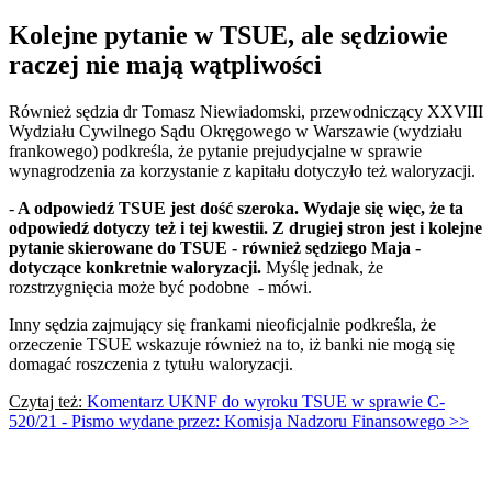
Kolejne pytanie w TSUE, ale sędziowie
raczej nie mają wątpliwości
Również sędzia dr Tomasz Niewiadomski, przewodniczący XXVIII
Wydziału Cywilnego Sądu Okręgowego w Warszawie (wydziału
frankowego) podkreśla, że pytanie prejudycjalne w sprawie
wynagrodzenia za korzystanie z kapitału dotyczyło też waloryzacji.
-
A odpowiedź TSUE jest dość szeroka. Wydaje się więc, że ta
odpowiedź dotyczy też i tej kwestii. Z drugiej stron jest i kolejne
pytanie skierowane do TSUE - również sędziego Maja -
dotyczące konkretnie waloryzacji.
Myślę jednak, że
rozstrzygnięcia może być podobne - mówi.
Inny sędzia zajmujący się frankami nieoficjalnie podkreśla, że
orzeczenie TSUE wskazuje również na to, iż banki nie mogą się
domagać roszczenia z tytułu waloryzacji.
Czytaj też:
Komentarz UKNF do wyroku TSUE w sprawie C-
520/21 - Pismo wydane przez: Komisja Nadzoru Finansowego >>