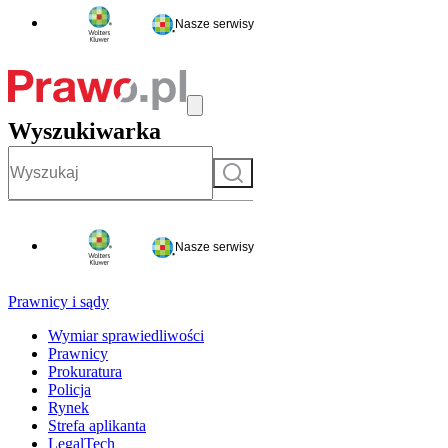
Nasze serwisy
Wyszukiwarka
Szukaj
Nasze serwisy
Prawnicy i sądy
Wymiar sprawiedliwości
Prawnicy
Prokuratura
Policja
Rynek
Strefa aplikanta
LegalTech