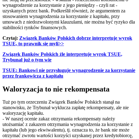
wynagrodzenie za korzystanie z jego pieniędzy - czyli rat -
uzyskanych przez bank. Podkreślił również, że argumentem za
stosowaniem wynagrodzenia za korzystanie z kapitału, przy
umowach z niedozwolonymi klauzulami, nie można być ryzyko dla
stabilności rynków finansowych.
Czytaj:
Związek Banków Polskich dobrze interpretuje wyrok
TSUE, to prawnik się myli>>
Związek Banków Polskich źle interpretuje wyrok TSUE,
Trybunał już o tym wie
TSUE: Bankowi nie przysługuje wynagrodzenie za korzystanie
przez frankowicza z kapitału
Waloryzacja to nie rekompensata
Tuż po tym orzeczeniu Związek Banków Polskich stanął na
stanowisku, że Trybunał wyklucza zapłatę rekompensaty, ale nie
waloryzację kapitału.
- W naszej ocenie zakaz otrzymania rekompensaty należy
utożsamiać z zakazem otrzymania wynagrodzenia za korzystanie z
kapitału (lub jego ekwiwalentu), tj. oznacza to, że bank nie może
otrzymać zwrotu wartości korzyści uzyskanej przez kredytobiorcę,