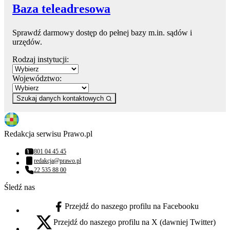
Baza teleadresowa
Sprawdź darmowy dostęp do pełnej bazy m.in. sądów i
urzędów.
Rodzaj instytucji:
Województwo:
Szukaj danych kontaktowych
Redakcja serwisu Prawo.pl
801 04 45 45
Numer telefonu:
redakcja@prawo.pl
Adres email:
22 535 88 00
Numer telefonu:
Śledź nas
Przejdź do naszego profilu na Facebooku
facebook - otwiera się w nowej karcie
Przejdź do naszego profilu na X (dawniej Twitter)
x - otwiera się w nowej karcie