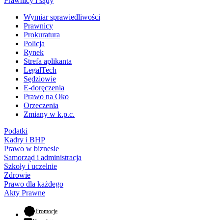
Prawnicy i sądy
Wymiar sprawiedliwości
Prawnicy
Prokuratura
Policja
Rynek
Strefa aplikanta
LegalTech
Sędziowie
E-doręczenia
Prawo na Oko
Orzeczenia
Zmiany w k.p.c.
Podatki
Kadry i BHP
Prawo w biznesie
Samorząd i administracja
Szkoły i uczelnie
Zdrowie
Prawo dla każdego
Akty Prawne
- otwiera się w nowej karcie
Promocje