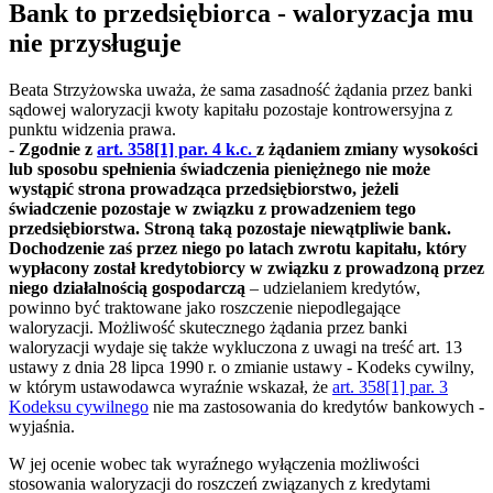
Bank to przedsiębiorca - waloryzacja mu
nie przysługuje
Beata Strzyżowska uważa, że sama zasadność żądania przez banki
sądowej waloryzacji kwoty kapitału pozostaje kontrowersyjna z
punktu widzenia prawa.
-
Zgodnie z
art. 358[1] par. 4 k.c.
z żądaniem zmiany wysokości
lub sposobu spełnienia świadczenia pieniężnego nie może
wystąpić strona prowadząca przedsiębiorstwo, jeżeli
świadczenie pozostaje w związku z prowadzeniem tego
przedsiębiorstwa. Stroną taką pozostaje niewątpliwie bank.
Dochodzenie zaś przez niego po latach zwrotu kapitału, który
wypłacony został kredytobiorcy w związku z prowadzoną przez
niego działalnością gospodarczą
– udzielaniem kredytów,
powinno być traktowane jako roszczenie niepodlegające
waloryzacji. Możliwość skutecznego żądania przez banki
waloryzacji wydaje się także wykluczona z uwagi na treść art. 13
ustawy z dnia 28 lipca 1990 r. o zmianie ustawy - Kodeks cywilny,
w którym ustawodawca wyraźnie wskazał, że
art. 358[1] par. 3
Kodeksu cywilnego
nie ma zastosowania do kredytów bankowych -
wyjaśnia.
W jej ocenie wobec tak wyraźnego wyłączenia możliwości
stosowania waloryzacji do roszczeń związanych z kredytami