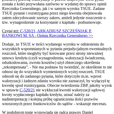
została z kolei przywołana zarówno w wydanej do sprawy opinii
Rzecznika Generalnego, jak i w samym wyroku TSUE. Zadane
TSUE pytanie i rozstrzygana przez niego kwestia obejmowała
zatem zdecydowanie szerszy zakres, aniżeli jedynie roszczenie o
tzw. wynagrodzenie za korzystanie z kapitału - podsumowuje.
Czytaj też:
C-520/21, ARKADIUSZ SZCZEŚNIAK P.
BANKOWI M. SA - Opinia Rzecznika Generalnego >>
Dodaje, że TSUE w treści wydanego wyroku w odniesieniu do
wszystkich wspomnianych w pytaniu prejudycjalnym ewentualnych
roszczeń, które mogłyby być kreowane przez strony nieważnej
umowy kredytu (czyli wynagrodzenia, waloryzacji świadczenia,
odszkodowania, zwrotu kosztów) użył zbiorczego określenia
„rekompensata”. - Nie ma podstaw by twierdzić, że określenie to nie
odnosi się do wszystkich wymienionych wyżej roszczeń. TSUE
odnosił się do zadanego pytania, które dotyczyło m.in. wprost
waloryzacji i żadnym zdaniu wyroku nie zaznaczył, by wyłączył tę
kwestię spod rozstrzygania. Obecne twierdzenia ZBP, jakoby wyrok
w sprawie
C-520/21
nie wykluczał kwestii waloryzacji sądowej
kwoty wypłaconego kapitału kredytu, uznać należy za
nadinterpretację i kolejną próbę ograniczenia ilości pozwów
wnoszonych przez frankowiczów do sądów - wskazuje mecenas.
W podobnym tonie wypowiada się radca prawny Daniel