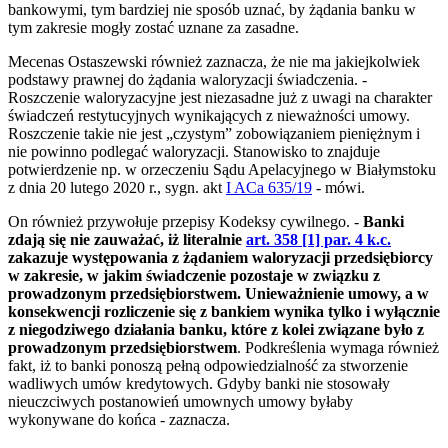
bankowymi, tym bardziej nie sposób uznać, by żądania banku w
tym zakresie mogły zostać uznane za zasadne.
Mecenas Ostaszewski również zaznacza, że nie ma jakiejkolwiek
podstawy prawnej do żądania waloryzacji świadczenia. -
Roszczenie waloryzacyjne jest niezasadne już z uwagi na charakter
świadczeń restytucyjnych wynikających z nieważności umowy.
Roszczenie takie nie jest „czystym” zobowiązaniem pieniężnym i
nie powinno podlegać waloryzacji. Stanowisko to znajduje
potwierdzenie np. w orzeczeniu Sądu Apelacyjnego w Białymstoku
z dnia 20 lutego 2020 r., sygn. akt
I ACa 635/19
- mówi.
On również przywołuje przepisy Kodeksy cywilnego. -
Banki
zdają się nie zauważać, iż literalnie
art. 358 [1] par. 4 k.c.
zakazuje występowania z żądaniem waloryzacji przedsiębiorcy
w zakresie, w jakim świadczenie pozostaje w związku z
prowadzonym przedsiębiorstwem. Unieważnienie umowy, a w
konsekwencji rozliczenie się z bankiem wynika tylko i wyłącznie
z niegodziwego działania banku, które z kolei związane było z
prowadzonym przedsiębiorstwem
. Podkreślenia wymaga również
fakt, iż to banki ponoszą pełną odpowiedzialność za stworzenie
wadliwych umów kredytowych. Gdyby banki nie stosowały
nieuczciwych postanowień umownych umowy byłaby
wykonywane do końca - zaznacza.