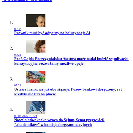
05:32
Przejdź do artykułu:
Prawnik musi być odporny na halucynacje AI
05:21
Przejdź do artykułu:
Prof. Gajda-Roszczynialska: Asesura może nadal budzić wątpliwości
konstytucyjne, rozważamy możliwe opcje
05:21
Przejdź do artykułu:
Ustawa frankowa już obowiązuje. Pozew bankowi doręczony, rat
kredytu nie trzeba płacić
06.08.2026 | 16:24
Przejdź do artykułu:
Nowela adwokacka wraca do Sejmu, Senat przywrócił
"akademików" w komisjach egzaminacyjnych