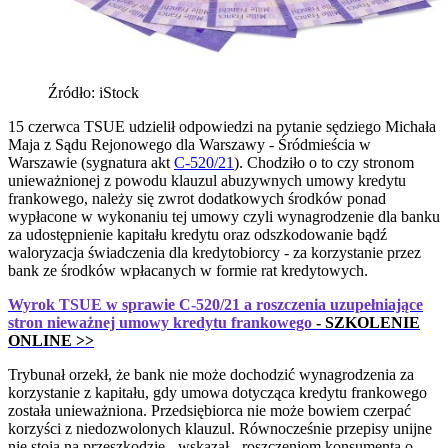
Źródło: iStock
15 czerwca TSUE udzielił odpowiedzi na pytanie sędziego Michała
Maja z Sądu Rejonowego dla Warszawy - Śródmieścia w
Warszawie (sygnatura akt
C-520/21
). Chodziło o to czy stronom
unieważnionej z powodu klauzul abuzywnych umowy kredytu
frankowego, należy się zwrot dodatkowych środków ponad
wypłacone w wykonaniu tej umowy czyli wynagrodzenie dla banku
za udostępnienie kapitału kredytu oraz odszkodowanie bądź
waloryzacja świadczenia dla kredytobiorcy - za korzystanie przez
bank ze środków wpłacanych w formie rat kredytowych.
Wyrok TSUE w sprawie C-520/21 a roszczenia uzupełniające
stron nieważnej umowy kredytu frankowego
- SZKOLENIE
ONLINE >>
Trybunał orzekł, że bank nie może dochodzić wynagrodzenia za
korzystanie z kapitału, gdy umowa dotycząca kredytu frankowego
została unieważniona. Przedsiębiorca nie może bowiem czerpać
korzyści z niedozwolonych klauzul. Równocześnie przepisy unijne
nie stoją na przeszkodzie - wskazał - roszczeniom konsumenta o