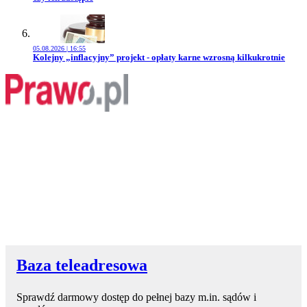
05.08.2026 | 16:55
Przejdź do artykułu:
Kolejny „inflacyjny” projekt - opłaty karne wzrosną kilkukrotnie
Baza teleadresowa
Sprawdź darmowy dostęp do pełnej bazy m.in. sądów i