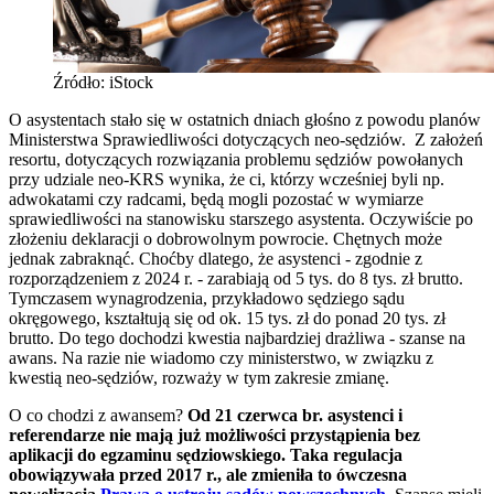
Źródło: iStock
O asystentach stało się w ostatnich dniach głośno z powodu planów
Ministerstwa Sprawiedliwości dotyczących neo-sędziów. Z założeń
resortu, dotyczących rozwiązania problemu sędziów powołanych
przy udziale neo-KRS wynika, że ci, którzy wcześniej byli np.
adwokatami czy radcami, będą mogli pozostać w wymiarze
sprawiedliwości na stanowisku starszego asystenta. Oczywiście po
złożeniu deklaracji o dobrowolnym powrocie. Chętnych może
jednak zabraknąć. Choćby dlatego, że asystenci - zgodnie z
rozporządzeniem z 2024 r. - zarabiają od 5 tys. do 8 tys. zł brutto.
Tymczasem wynagrodzenia, przykładowo sędziego sądu
okręgowego, kształtują się od ok. 15 tys. zł do ponad 20 tys. zł
brutto. Do tego dochodzi kwestia najbardziej drażliwa - szanse na
awans. Na razie nie wiadomo czy ministerstwo, w związku z
kwestią neo-sędziów, rozważy w tym zakresie zmianę.
O co chodzi z awansem?
Od 21 czerwca br. asystenci i
referendarze nie mają już możliwości przystąpienia bez
aplikacji do egzaminu sędziowskiego. Taka regulacja
obowiązywała przed 2017 r., ale zmieniła to ówczesna