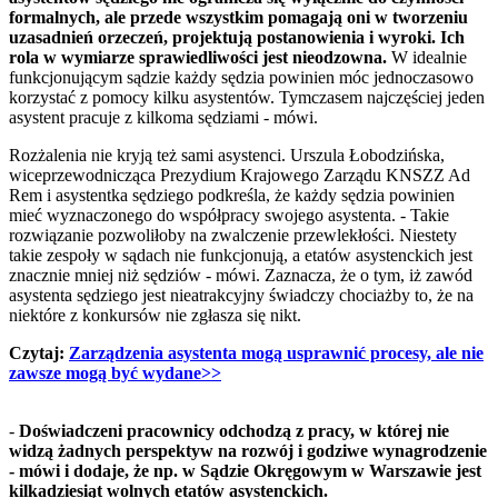
formalnych, ale przede wszystkim pomagają oni w tworzeniu
uzasadnień orzeczeń, projektują postanowienia i wyroki. Ich
rola w wymiarze sprawiedliwości jest nieodzowna.
W idealnie
funkcjonującym sądzie każdy sędzia powinien móc jednoczasowo
korzystać z pomocy kilku asystentów. Tymczasem najczęściej jeden
asystent pracuje z kilkoma sędziami - mówi.
Rozżalenia nie kryją też sami asystenci. Urszula Łobodzińska,
wiceprzewodnicząca Prezydium Krajowego Zarządu KNSZZ Ad
Rem i asystentka sędziego podkreśla, że każdy sędzia powinien
mieć wyznaczonego do współpracy swojego asystenta. - Takie
rozwiązanie pozwoliłoby na zwalczenie przewlekłości. Niestety
takie zespoły w sądach nie funkcjonują, a etatów asystenckich jest
znacznie mniej niż sędziów - mówi. Zaznacza, że o tym, iż zawód
asystenta sędziego jest nieatrakcyjny świadczy chociażby to, że na
niektóre z konkursów nie zgłasza się nikt.
Czytaj:
Zarządzenia asystenta mogą usprawnić procesy, ale nie
zawsze mogą być wydane>>
-
Doświadczeni pracownicy odchodzą z pracy, w której nie
widzą żadnych perspektyw na rozwój i godziwe wynagrodzenie
- mówi i dodaje, że np. w Sądzie Okręgowym w Warszawie jest
kilkadziesiąt wolnych etatów asystenckich.