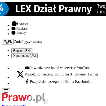
- otwiera się w nowej karcie
Promocje
Newsletter
Podcasty
Zmień język - bieżący:
Zmień język strony
PL
English (EN)
Українська (UA)
Odwiedź nasz kanał w serwisie YouTube
Youtube - otwiera się w nowej karcie
Przejdź do naszego profilu na X (dawniej Twitter)
X - otwiera się w nowej karcie
Przejdź do naszego profilu na Facebooku
Facebook - otwiera się w nowej karcie