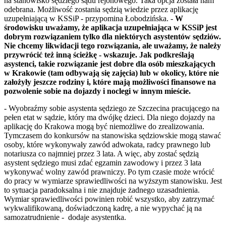
na stanowisko sędziego sądu rejonowego. Taka opcja została nam
odebrana. Możliwość zostania sędzią wiedzie przez aplikację
uzupełniającą w KSSiP - przypomina Łobodzińska. -
W
środowisku uważamy, że aplikacja uzupełniająca w KSSiP jest
dobrym rozwiązaniem tylko dla niektórych asystentów sędziów.
Nie chcemy likwidacji tego rozwiązania, ale uważamy, że należy
przywrócić też inną ścieżkę - wskazuje. Jak podkreślają
asystenci, takie rozwiązanie jest dobre dla osób mieszkających
w Krakowie (tam odbywają się zajęcia) lub w okolicy, które nie
założyły jeszcze rodziny i, które mają możliwości finansowe na
pozwolenie sobie na dojazdy i noclegi w innym mieście.
- Wyobraźmy sobie asystenta sędziego ze Szczecina pracującego na
pełen etat w sądzie, który ma dwójkę dzieci. Dla niego dojazdy na
aplikację do Krakowa mogą być niemożliwe do zrealizowania.
Tymczasem do konkursów na stanowiska sędziowskie mogą stawać
osoby, które wykonywały zawód adwokata, radcy prawnego lub
notariusza co najmniej przez 3 lata. A więc, aby zostać sędzią
asystent sędziego musi zdać egzamin zawodowy i przez 3 lata
wykonywać wolny zawód prawniczy. Po tym czasie może wrócić
do pracy w wymiarze sprawiedliwości na wyższym stanowisku. Jest
to sytuacja paradoksalna i nie znajduje żadnego uzasadnienia.
Wymiar sprawiedliwości powinien robić wszystko, aby zatrzymać
wykwalifikowaną, doświadczoną kadrę, a nie wypychać ją na
samozatrudnienie - dodaje asystentka.