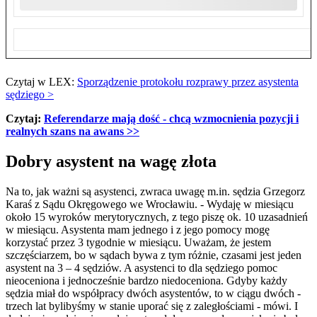
Czytaj w LEX:
Sporządzenie protokołu rozprawy przez asystenta
sędziego >
Czytaj:
Referendarze mają dość - chcą wzmocnienia pozycji i
realnych szans na awans
>>
Dobry asystent na wagę złota
Na to, jak ważni są asystenci, zwraca uwagę m.in. sędzia Grzegorz
Karaś z Sądu Okręgowego we Wrocławiu. - Wydaję w miesiącu
około 15 wyroków merytorycznych, z tego piszę ok. 10 uzasadnień
w miesiącu. Asystenta mam jednego i z jego pomocy mogę
korzystać przez 3 tygodnie w miesiącu. Uważam, że jestem
szczęściarzem, bo w sądach bywa z tym różnie, czasami jest jeden
asystent na 3 – 4 sędziów. A asystenci to dla sędziego pomoc
nieoceniona i jednocześnie bardzo niedoceniona. Gdyby każdy
sędzia miał do współpracy dwóch asystentów, to w ciągu dwóch -
trzech lat bylibyśmy w stanie uporać się z zaległościami - mówi. I