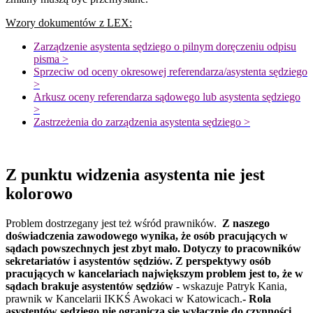
Wzory dokumentów z LEX:
Zarządzenie asystenta sędziego o pilnym doręczeniu odpisu
pisma >
Sprzeciw od oceny okresowej referendarza/asystenta sędziego
>
Arkusz oceny referendarza sądowego lub asystenta sędziego
>
Zastrzeżenia do zarządzenia asystenta sędziego >
Z punktu widzenia asystenta nie jest
kolorowo
Problem dostrzegany jest też wśród prawników.
Z naszego
doświadczenia zawodowego wynika, że osób pracujących w
sądach powszechnych jest zbyt mało. Dotyczy to pracowników
sekretariatów i asystentów sędziów. Z perspektywy osób
pracujących w kancelariach największym problem jest to, że w
sądach brakuje asystentów sędziów -
wskazuje Patryk Kania,
prawnik w Kancelarii IKKŚ Awokaci w Katowicach.
- Rola
asystentów sędziego nie ogranicza się wyłącznie do czynności