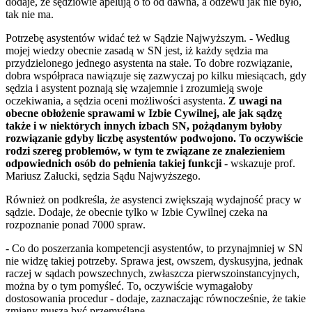
dodaje, że sędziowie apelują o to od dawna, a odzewu jak nie było,
tak nie ma.
Potrzebę asystentów widać też w Sądzie Najwyższym. - Według
mojej wiedzy obecnie zasadą w SN jest, iż każdy sędzia ma
przydzielonego jednego asystenta na stałe. To dobre rozwiązanie,
dobra współpraca nawiązuje się zazwyczaj po kilku miesiącach, gdy
sędzia i asystent poznają się wzajemnie i zrozumieją swoje
oczekiwania, a sędzia oceni możliwości asystenta.
Z uwagi na
obecne obłożenie sprawami w Izbie Cywilnej, ale jak sądzę
także i w niektórych innych izbach SN, pożądanym byłoby
rozwiązanie gdyby liczbę asystentów podwojono. To oczywiście
rodzi szereg problemów, w tym te związane ze znalezieniem
odpowiednich osób do pełnienia takiej funkcji
- wskazuje prof.
Mariusz Załucki, sędzia Sądu Najwyższego.
Również on podkreśla, że asystenci zwiększają wydajność pracy w
sądzie. Dodaje, że obecnie tylko w Izbie Cywilnej czeka na
rozpoznanie ponad 7000 spraw.
- Co do poszerzania kompetencji asystentów, to przynajmniej w SN
nie widzę takiej potrzeby. Sprawa jest, owszem, dyskusyjna, jednak
raczej w sądach powszechnych, zwłaszcza pierwszoinstancyjnych,
można by o tym pomyśleć. To, oczywiście wymagałoby
dostosowania procedur - dodaje, zaznaczając równocześnie, że takie
zmiany muszą być przemyślane.