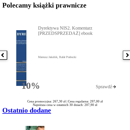
Polecamy książki prawnicze
Przejdź do: Dyrektywa NIS2. Komentarz [PRZEDSPRZEDAŻ] ebook,
Dyrektywa NIS2. Komentarz
[PRZEDSPRZEDAŻ] ebook
Poprzednia książka
N
Mateusz Jakubik, Rafał Prabucki
10%
Sprawdź
Rabatu
Cena promocyjna: 267,30 zł |
Cena regularna: 297,00 zł
Najniższa cena w ostatnich 30 dniach: 207,90 zł
Ostatnio dodane