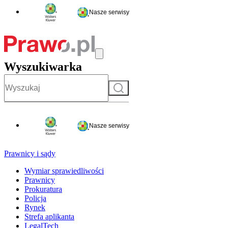
Nasze serwisy
Wyszukiwarka
Szukaj
Nasze serwisy
Prawnicy i sądy
Wymiar sprawiedliwości
Prawnicy
Prokuratura
Policja
Rynek
Strefa aplikanta
LegalTech