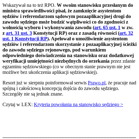
Wskazywał na to też RPO.
W swoim stanowisku przesłanym do
ministra sprawiedliwości pisał, że zamknięcie asystentom
sędziów i referendarzom sądowym pozaaplikacyjnej drogi do
zawodu sędziego może budzić wątpliwości co do zgodności z
wolnością wyboru i wykonywania zawodu (
art. 65 ust. 1
w zw.
z
art. 31 ust. 3
Konstytucji RP) oraz z zasadą równości (
art. 32
ust. 1 Konstytucji RP
). Apelował o umożliwienie asystentom
sędziów i referendarzom skorzystanie z pozaaplikacyjnej ścieżki
do zawodu sędziego rejonowego, pod warunkiem
odpowiedniego doświadczenia na stanowisku oraz dodatkowej
weryfikacji umiejętności niezbędnych do orzekania
przez zdanie
egzaminu sędziowskiego (co w obecnym stanie prawnym nie jest
możliwe bez ukończenia aplikacji sędziowskiej).
Resort już w sierpniu poinformował serwis
Prawo.pl
, że pracuje nad
spójną i całościową koncepcją dojścia do zawodu sędziego.
Szczegóły nie są jednak znane.
Czytaj w LEX:
Kryteria powołania na stanowisko sędziego >
--------------------------------------------------------------------------------------