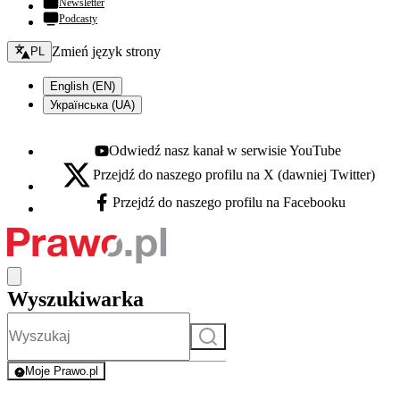
Newsletter
Podcasty
Zmień język - bieżący:
Zmień język strony
PL
English (EN)
Українська (UA)
Odwiedź nasz kanał w serwisie YouTube
Youtube - otwiera się w nowej karcie
Przejdź do naszego profilu na X (dawniej Twitter)
X - otwiera się w nowej karcie
Przejdź do naszego profilu na Facebooku
Facebook - otwiera się w nowej karcie
Wyszukiwarka
Szukaj
Moje Prawo.pl
- rejestracja i logowanie do serwisu