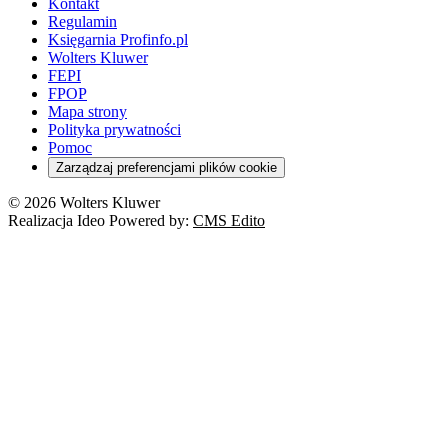
Kontakt
Regulamin
Księgarnia Profinfo.pl
Wolters Kluwer
FEPI
FPOP
Mapa strony
Polityka prywatności
Pomoc
Zarządzaj preferencjami plików cookie
© 2026 Wolters Kluwer
Realizacja Ideo Powered by:
CMS Edito