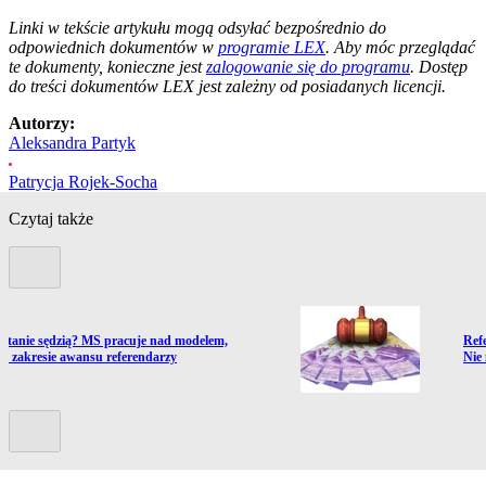
--------------------------------------------------------
Linki w tekście artykułu mogą odsyłać bezpośrednio do
odpowiednich dokumentów w
programie LEX
. Aby móc przeglądać
te dokumenty, konieczne jest
zalogowanie się do programu
. Dostęp
do treści dokumentów LEX jest zależny od posiadanych licencji.
Autorzy:
Aleksandra Partyk
Patrycja Rojek-Socha
Czytaj także
Poprzedni slide
ź do artykułu:
Prze
ostanie sędzią? MS pracuje nad modelem,
Ref
 w zakresie awansu referendarzy
Nie
Kolejny slide