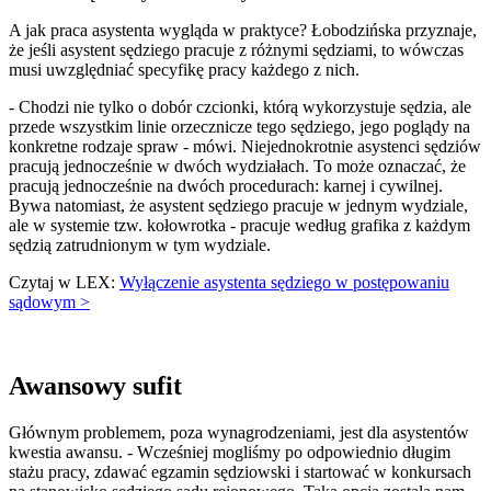
A jak praca asystenta wygląda w praktyce? Łobodzińska przyznaje,
że jeśli asystent sędziego pracuje z różnymi sędziami, to wówczas
musi uwzględniać specyfikę pracy każdego z nich.
- Chodzi nie tylko o dobór czcionki, którą wykorzystuje sędzia, ale
przede wszystkim linie orzecznicze tego sędziego, jego poglądy na
konkretne rodzaje spraw - mówi. Niejednokrotnie asystenci sędziów
pracują jednocześnie w dwóch wydziałach. To może oznaczać, że
pracują jednocześnie na dwóch procedurach: karnej i cywilnej.
Bywa natomiast, że asystent sędziego pracuje w jednym wydziale,
ale w systemie tzw. kołowrotka - pracuje według grafika z każdym
sędzią zatrudnionym w tym wydziale.
Czytaj w LEX:
Wyłączenie asystenta sędziego w postępowaniu
sądowym >
Awansowy sufit
Głównym problemem, poza wynagrodzeniami, jest dla asystentów
kwestia awansu. - Wcześniej mogliśmy po odpowiednio długim
stażu pracy, zdawać egzamin sędziowski i startować w konkursach