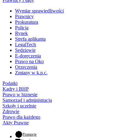
Prawnicy i sądy
Wymiar sprawiedliwości
Prawnicy
Prokuratura
Policja
Rynek
Strefa aplikanta
LegalTech
Sędziowie
E-doręczenia
Prawo na Oko
Orzeczenia
Zmiany w k.p.c.
Podatki
Kadry i BHP
Prawo w biznesie
Samorząd i administracja
Szkoły i uczelnie
Zdrowie
Prawo dla każdego
Akty Prawne
- otwiera się w nowej karcie
Promocje