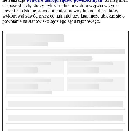
nowelizacja
Prawa o ustroju sądów powszechnych
.
Szansę mieli
ci spośród nich, którzy byli zatrudnieni w dniu wejścia w życie
noweli. Co istotne, adwokat, radca prawny lub notariusz, który
wykonywał zawód przez co najmniej trzy lata, może ubiegać się o
powołanie na stanowisko sędziego sądu rejonowego.