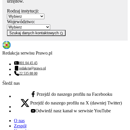
urzędów.
Rodzaj instytucji:
Województwo:
Szukaj danych kontaktowych
Redakcja serwisu Prawo.pl
801 04 45 45
Numer telefonu:
redakcja@prawo.pl
Adres email:
22 535 88 00
Numer telefonu:
Śledź nas
Przejdź do naszego profilu na Facebooku
facebook - otwiera się w nowej karcie
Przejdź do naszego profilu na X (dawniej Twitter)
x - otwiera się w nowej karcie
Odwiedź nasz kanał w serwisie YouTube
youtube - otwiera się w nowej karcie
O nas
Zespół