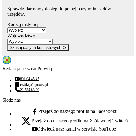
Sprawdź darmowy dostęp do pełnej bazy m.in. sądów i
urzędów.
Rodzaj instytucji:
Województwo:
Szukaj danych kontaktowych
Redakcja serwisu Prawo.pl
801 04 45 45
Numer telefonu:
redakcja@prawo.pl
Adres email:
22 535 88 00
Numer telefonu:
Śledź nas
Przejdź do naszego profilu na Facebooku
facebook - otwiera się w nowej karcie
Przejdź do naszego profilu na X (dawniej Twitter)
x - otwiera się w nowej karcie
Odwiedź nasz kanał w serwisie YouTube
youtube - otwiera się w nowej karcie