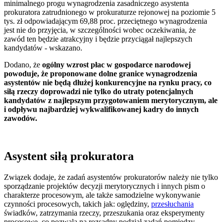
minimalnego progu wynagrodzenia zasadniczego asystenta
prokuratora zatrudnionego w prokuraturze rejonowej na poziomie 5
tys. zł odpowiadającym 69,88 proc. przeciętnego wynagrodzenia
jest nie do przyjęcia, w szczególności wobec oczekiwania, że
zawód ten będzie atrakcyjny i będzie przyciągał najlepszych
kandydatów - wskazano.
Dodano, że
ogólny wzrost płac w gospodarce narodowej
powoduje, że proponowane dolne granice wynagrodzenia
asystentów nie będą dłużej konkurencyjne na rynku pracy, co
siłą rzeczy doprowadzi nie tylko do utraty potencjalnych
kandydatów z najlepszym przygotowaniem merytorycznym, ale
i odpływu najbardziej wykwalifikowanej kadry do innych
zawodów.
Asystent siłą prokuratora
Związek dodaje, że zadań asystentów prokuratorów należy nie tylko
sporządzanie projektów decyzji merytorycznych i innych pism o
charakterze procesowym, ale także samodzielne wykonywanie
czynności procesowych, takich jak: oględziny,
przesłuchania
świadków, zatrzymania rzeczy, przeszukania oraz eksperymenty
procesowe, co pozwala na rozsądny podział zadań pomiędzy