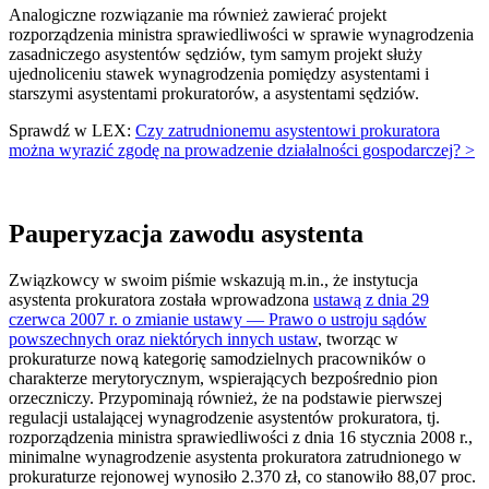
Analogiczne rozwiązanie ma również zawierać projekt
rozporządzenia ministra sprawiedliwości w sprawie wynagrodzenia
zasadniczego asystentów sędziów, tym samym projekt służy
ujednoliceniu stawek wynagrodzenia pomiędzy asystentami i
starszymi asystentami prokuratorów, a asystentami sędziów.
Sprawdź w LEX:
Czy zatrudnionemu asystentowi prokuratora
można wyrazić zgodę na prowadzenie działalności gospodarczej? >
Pauperyzacja zawodu asystenta
Związkowcy w swoim piśmie wskazują m.in., że instytucja
asystenta prokuratora została wprowadzona
ustawą z dnia 29
czerwca 2007 r. o zmianie ustawy — Prawo o ustroju sądów
powszechnych oraz niektórych innych ustaw
, tworząc w
prokuraturze nową kategorię samodzielnych pracowników o
charakterze merytorycznym, wspierających bezpośrednio pion
orzeczniczy. Przypominają również, że na podstawie pierwszej
regulacji ustalającej wynagrodzenie asystentów prokuratora, tj.
rozporządzenia ministra sprawiedliwości z dnia 16 stycznia 2008 r.,
minimalne wynagrodzenie asystenta prokuratora zatrudnionego w
prokuraturze rejonowej wynosiło 2.370 zł, co stanowiło 88,07 proc.