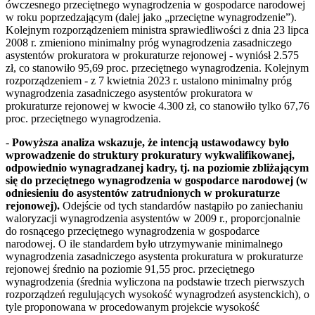
ówczesnego przeciętnego wynagrodzenia w gospodarce narodowej
w roku poprzedzającym (dalej jako „przeciętne wynagrodzenie”).
Kolejnym rozporządzeniem ministra sprawiedliwości z dnia 23 lipca
2008 r. zmieniono minimalny próg wynagrodzenia zasadniczego
asystentów prokuratora w prokuraturze rejonowej - wyniósł 2.575
zł, co stanowiło 95,69 proc. przeciętnego wynagrodzenia. Kolejnym
rozporządzeniem - z 7 kwietnia 2023 r. ustalono minimalny próg
wynagrodzenia zasadniczego asystentów prokuratora w
prokuraturze rejonowej w kwocie 4.300 zł, co stanowiło tylko 67,76
proc. przeciętnego wynagrodzenia.
-
Powyższa analiza wskazuje, że intencją ustawodawcy było
wprowadzenie do struktury prokuratury wykwalifikowanej,
odpowiednio wynagradzanej kadry, tj. na poziomie zbliżającym
się do przeciętnego wynagrodzenia w gospodarce narodowej (w
odniesieniu do asystentów zatrudnionych w prokuraturze
rejonowej).
Odejście od tych standardów nastąpiło po zaniechaniu
waloryzacji wynagrodzenia asystentów w 2009 r., proporcjonalnie
do rosnącego przeciętnego wynagrodzenia w gospodarce
narodowej. O ile standardem było utrzymywanie minimalnego
wynagrodzenia zasadniczego asystenta prokuratura w prokuraturze
rejonowej średnio na poziomie 91,55 proc. przeciętnego
wynagrodzenia (średnia wyliczona na podstawie trzech pierwszych
rozporządzeń regulujących wysokość wynagrodzeń asystenckich), o
tyle proponowana w procedowanym projekcie wysokość