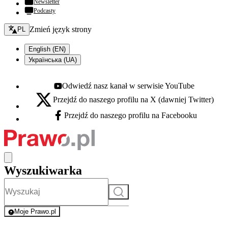
Newsletter
Podcasty
Zmień język - bieżący:
Zmień język strony
PL
English (EN)
Українська (UA)
Odwiedź nasz kanał w serwisie YouTube
Youtube - otwiera się w nowej karcie
Przejdź do naszego profilu na X (dawniej Twitter)
X - otwiera się w nowej karcie
Przejdź do naszego profilu na Facebooku
Facebook - otwiera się w nowej karcie
Wyszukiwarka
Szukaj
Moje Prawo.pl
- rejestracja i logowanie do serwisu