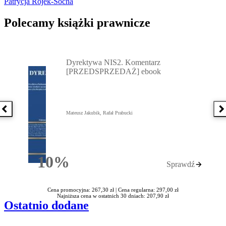
Patrycja Rojek-Socha
Polecamy książki prawnicze
Przejdź do: Dyrektywa NIS2. Komentarz [PRZEDSPRZEDAŻ] ebook,
Dyrektywa NIS2. Komentarz
[PRZEDSPRZEDAŻ] ebook
Poprzednia książka
N
Mateusz Jakubik, Rafał Prabucki
10%
Sprawdź
Rabatu
Cena promocyjna: 267,30 zł |
Cena regularna: 297,00 zł
Najniższa cena w ostatnich 30 dniach: 207,90 zł
Ostatnio dodane