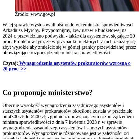
Źródło: www.gov.pl
W tej sprawie wystosowali pismo do wiceministra sprawiedliwości
Arkadiusz Myrchy. Przypomnijmy, żew ustawie budżetowej na
2024 r. przewidziano podwyżki - także dla asystentów, sięgające 20
proc. Problem w tym, że w przypadku niektórych z nich okazały się
zbyt wysokie aby zmieścić się w górnej granicy przewidzianej przez
obowiązujące rozporządzenie ministra sprawiedliwości.
Czytaj:
Wynagrodzenia asystentów prokuratorów wzrosną o
20 proc.
>>
Co proponuje ministerstwo?
Obecnie wysokość wynagrodzenia zasadniczego asystentów i
starszych asystentów prokuratorów określona została w przedziale
od 4300 zł do 6500 zł, zgodnie z obowiązującym rozporządzeniem
ministra sprawiedliwości z dnia 7 kwietnia 2023 r. w sprawie
wynagrodzenia zasadniczego asystentów i starszych asystentów
prokuratorów. Wynagrodzenie różnicowane jest w zależności od
szczebla jednostki organizacyjnej prokuratury, w której zatrudnieni