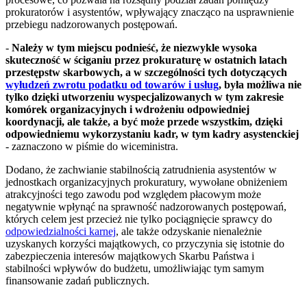
prokuratorów i asystentów, wpływający znacząco na usprawnienie
przebiegu nadzorowanych postępowań.
-
Należy w tym miejscu podnieść, że niezwykle wysoka
skuteczność w ściganiu przez prokuraturę w ostatnich latach
przestępstw skarbowych, a w szczególności tych dotyczących
wyłudzeń zwrotu podatku od towarów i usług
, była możliwa nie
tylko dzięki utworzeniu wyspecjalizowanych w tym zakresie
komórek organizacyjnych i wdrożeniu odpowiedniej
koordynacji, ale także, a być może przede wszystkim, dzięki
odpowiedniemu wykorzystaniu kadr, w tym kadry asystenckiej
- zaznaczono w piśmie do wiceministra.
Dodano, że zachwianie stabilnością zatrudnienia asystentów w
jednostkach organizacyjnych prokuratury, wywołane obniżeniem
atrakcyjności tego zawodu pod względem płacowym może
negatywnie wpłynąć na sprawność nadzorowanych postępowań,
których celem jest przecież nie tylko pociągnięcie sprawcy do
odpowiedzialności karnej
, ale także odzyskanie nienależnie
uzyskanych korzyści majątkowych, co przyczynia się istotnie do
zabezpieczenia interesów majątkowych Skarbu Państwa i
stabilności wpływów do budżetu, umożliwiając tym samym
finansowanie zadań publicznych.