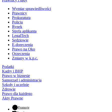
Prawnicy i sądy
Wymiar sprawiedliwości
Prawnicy
Prokuratura
Policja
Rynek
Strefa aplikanta
LegalTech
Sędziowie
E-doręczenia
Prawo na Oko
Orzeczenia
Zmiany w k.p.c.
Podatki
Kadry i BHP
Prawo w biznesie
Samorząd i administracja
Szkoły i uczelnie
Zdrowie
Prawo dla każdego
Akty Prawne
- otwiera się w nowej karcie
Promocje