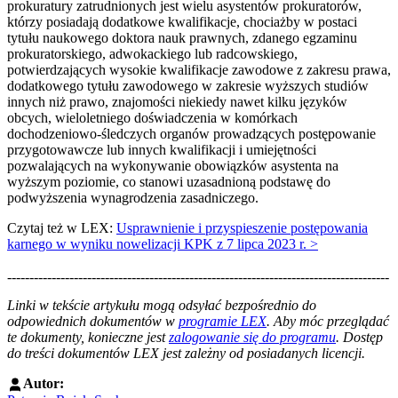
prokuratury zatrudnionych jest wielu asystentów prokuratorów,
którzy posiadają dodatkowe kwalifikacje, chociażby w postaci
tytułu naukowego doktora nauk prawnych, zdanego egzaminu
prokuratorskiego, adwokackiego lub radcowskiego,
potwierdzających wysokie kwalifikacje zawodowe z zakresu prawa,
dodatkowego tytułu zawodowego w zakresie wyższych studiów
innych niż prawo, znajomości niekiedy nawet kilku języków
obcych, wieloletniego doświadczenia w komórkach
dochodzeniowo-śledczych organów prowadzących postępowanie
przygotowawcze lub innych kwalifikacji i umiejętności
pozwalających na wykonywanie obowiązków asystenta na
wyższym poziomie, co stanowi uzasadnioną podstawę do
podwyższenia wynagrodzenia zasadniczego.
Czytaj też w LEX:
Usprawnienie i przyspieszenie postępowania
karnego w wyniku nowelizacji KPK z 7 lipca 2023 r. >
--------------------------------------------------------------------------------------
--------------------------------------------------------
Linki w tekście artykułu mogą odsyłać bezpośrednio do
odpowiednich dokumentów w
programie LEX
. Aby móc przeglądać
te dokumenty, konieczne jest
zalogowanie się do programu
. Dostęp
do treści dokumentów LEX jest zależny od posiadanych licencji.
Autor: