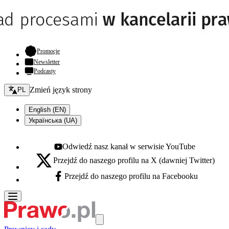
- otwiera się w nowej karcie
Promocje
Newsletter
Podcasty
Zmień język - bieżący:
Zmień język strony
PL
English (EN)
Українська (UA)
Odwiedź nasz kanał w serwisie YouTube
Youtube - otwiera się w nowej karcie
Przejdź do naszego profilu na X (dawniej Twitter)
X - otwiera się w nowej karcie
Przejdź do naszego profilu na Facebooku
Facebook - otwiera się w nowej karcie