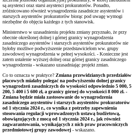
są asystenci oraz starsi asystenci prokuratorów. Ponadto,
zróżnicowano również wynagrodzenia zasadnicze asystentów i
starszych asystentów prokuratorów biorąc pod uwagę wymogi
niezbędne do objęcia każdego z tych stanowisk.
Ministerstwo w uzasadnieniu projektu zmiany przyznało, że przy
obecnie określonej dolnej i górnej granicy wynagrodzenia
zasadniczego asystentów i starszych asystentów prokuratorów nie
byłoby możliwe podwyższenie przedstawicielom ww. grupy
zawodowej wynagrodzenia w pełnej wysokości. - Konieczne jest
zatem ustalenie wyższej dolnej oraz górnej granicy zasadniczego
wynagrodzenia - wskazano uzasadniając projekt zmian.
Co to oznacza w praktyce?
Zmiana przewidzianych przedziałów
płacowych miałaby polegać na podwyższeniu dolnej granicy
wynagrodzeń zasadniczych do wysokości odpowiednio 5 000, 5
200, 5 400 i 5 600 zł, a granicy górnej do wysokości 8 000 zł. -
Zmiana będzie miała zastosowanie do wynagrodzenia
zasadniczego asystentów i starszych asystentów prokuratorów
od 1 stycznia 2024 r., co wynika z potrzeby zapewnienia
stosowania regulacji wprowadzonych ustawą budżetową,
obowiązujących z mocą od 1 stycznia 2024 r., jak również
zagwarantowania, wynikających z nich praw pracowniczych
przedmiotowej grupy zawodowej
- wskazano.