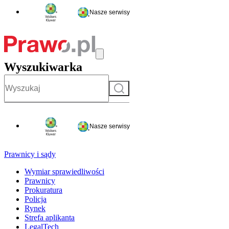
Nasze serwisy
Wyszukiwarka
Szukaj
Nasze serwisy
Prawnicy i sądy
Wymiar sprawiedliwości
Prawnicy
Prokuratura
Policja
Rynek
Strefa aplikanta
LegalTech