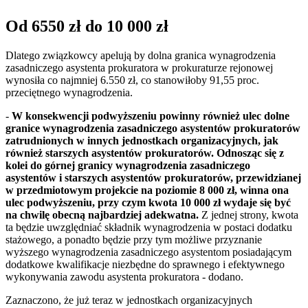
Od 6550 zł do 10 000 zł
Dlatego związkowcy apelują by dolna granica wynagrodzenia
zasadniczego asystenta prokuratora w prokuraturze rejonowej
wynosiła co najmniej 6.550 zł, co stanowiłoby 91,55 proc.
przeciętnego wynagrodzenia.
-
W konsekwencji podwyższeniu powinny również ulec dolne
granice wynagrodzenia zasadniczego asystentów prokuratorów
zatrudnionych w innych jednostkach organizacyjnych, jak
również starszych asystentów prokuratorów. Odnosząc się z
kolei do górnej granicy wynagrodzenia zasadniczego
asystentów i starszych asystentów prokuratorów, przewidzianej
w przedmiotowym projekcie na poziomie 8 000 zł, winna ona
ulec podwyższeniu, przy czym kwota 10 000 zł wydaje się być
na chwilę obecną najbardziej adekwatna.
Z jednej strony, kwota
ta będzie uwzględniać składnik wynagrodzenia w postaci dodatku
stażowego, a ponadto będzie przy tym możliwe przyznanie
wyższego wynagrodzenia zasadniczego asystentom posiadającym
dodatkowe kwalifikacje niezbędne do sprawnego i efektywnego
wykonywania zawodu asystenta prokuratora - dodano.
Zaznaczono, że już teraz w jednostkach organizacyjnych