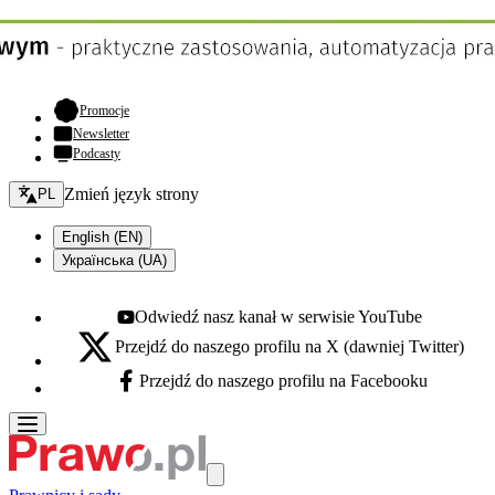
- otwiera się w nowej karcie
Promocje
Newsletter
Podcasty
Zmień język - bieżący:
Zmień język strony
PL
English (EN)
Українська (UA)
Odwiedź nasz kanał w serwisie YouTube
Youtube - otwiera się w nowej karcie
Przejdź do naszego profilu na X (dawniej Twitter)
X - otwiera się w nowej karcie
Przejdź do naszego profilu na Facebooku
Facebook - otwiera się w nowej karcie