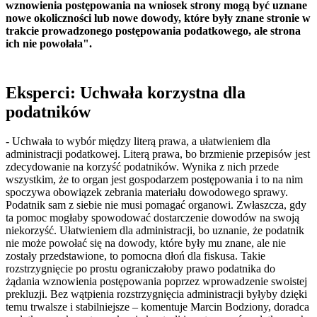
wznowienia postępowania na wniosek strony mogą być uznane
nowe okoliczności lub nowe dowody, które były znane stronie w
trakcie prowadzonego postępowania podatkowego, ale strona
ich nie powołała".
Eksperci: Uchwała korzystna dla
podatników
- Uchwała to wybór między literą prawa, a ułatwieniem dla
administracji podatkowej. Literą prawa, bo brzmienie przepisów jest
zdecydowanie na korzyść podatników. Wynika z nich przede
wszystkim, że to organ jest gospodarzem postępowania i to na nim
spoczywa obowiązek zebrania materiału dowodowego sprawy.
Podatnik sam z siebie nie musi pomagać organowi. Zwłaszcza, gdy
ta pomoc mogłaby spowodować dostarczenie dowodów na swoją
niekorzyść. Ułatwieniem dla administracji, bo uznanie, że podatnik
nie może powołać się na dowody, które były mu znane, ale nie
zostały przedstawione, to pomocna dłoń dla fiskusa. Takie
rozstrzygnięcie po prostu ograniczałoby prawo podatnika do
żądania wznowienia postępowania poprzez wprowadzenie swoistej
prekluzji. Bez wątpienia rozstrzygnięcia administracji byłyby dzięki
temu trwalsze i stabilniejsze – komentuje Marcin Bodziony, doradca