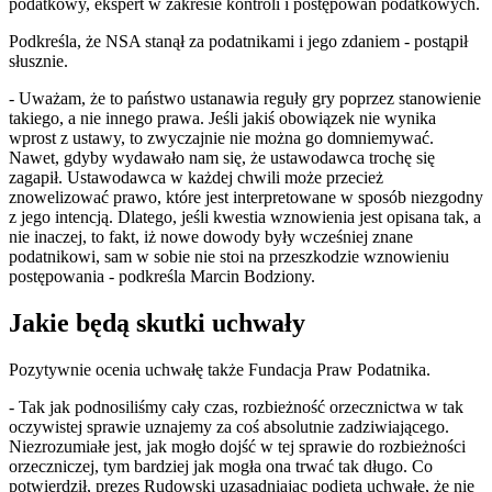
podatkowy, ekspert w zakresie kontroli i postępowań podatkowych.
Podkreśla, że NSA stanął za podatnikami i jego zdaniem - postąpił
słusznie.
- Uważam, że to państwo ustanawia reguły gry poprzez stanowienie
takiego, a nie innego prawa. Jeśli jakiś obowiązek nie wynika
wprost z ustawy, to zwyczajnie nie można go domniemywać.
Nawet, gdyby wydawało nam się, że ustawodawca trochę się
zagapił. Ustawodawca w każdej chwili może przecież
znowelizować prawo, które jest interpretowane w sposób niezgodny
z jego intencją. Dlatego, jeśli kwestia wznowienia jest opisana tak, a
nie inaczej, to fakt, iż nowe dowody były wcześniej znane
podatnikowi, sam w sobie nie stoi na przeszkodzie wznowieniu
postępowania - podkreśla Marcin Bodziony.
Jakie będą skutki uchwały
Pozytywnie ocenia uchwałę także Fundacja Praw Podatnika.
- Tak jak podnosiliśmy cały czas, rozbieżność orzecznictwa w tak
oczywistej sprawie uznajemy za coś absolutnie zadziwiającego.
Niezrozumiałe jest, jak mogło dojść w tej sprawie do rozbieżności
orzeczniczej, tym bardziej jak mogła ona trwać tak długo. Co
potwierdził, prezes Rudowski uzasadniając podjętą uchwałę, że nie