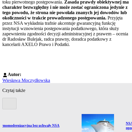
toku pierwotnego postępowania.
Zasada prawdy obiektywnej ma
charakter bezwzględny i nie może zostać ograniczona jedynie z
tego powodu, że strona nie powołała znanych jej dowodów lub
okoliczności w trakcie prowadzonego postępowania.
Przyjęta
przez NSA wykładnia trafnie akcentuje gwarancyjną funkcję
instytucji wznowienia postępowania podatkowego, która służy
zapewnieniu zgodności decyzji administracyjnej z prawem – ocenia
dr Radosław Bulejak, radca prawny, doradca podatkowy z
kancelarii AXELO Prawo i Podatki.
Autor:
Wiesława Moczydłowska
Czytaj także
Poprzedni slide
Prze
NSA
ź do artykułu:
termomodernizacyjna bez uchwały NSA
opo