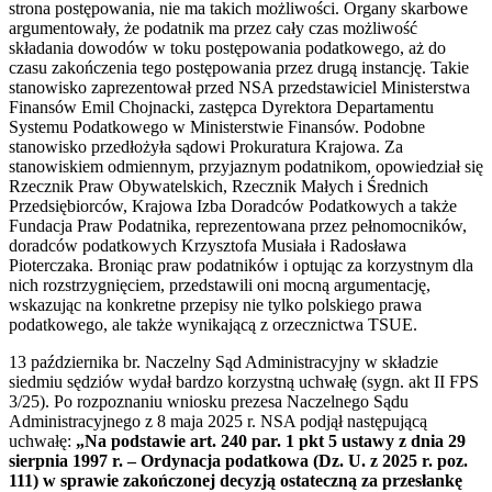
strona postępowania, nie ma takich możliwości. Organy skarbowe
argumentowały, że podatnik ma przez cały czas możliwość
składania dowodów w toku postępowania podatkowego, aż do
czasu zakończenia tego postępowania przez drugą instancję. Takie
stanowisko zaprezentował przed NSA przedstawiciel Ministerstwa
Finansów Emil Chojnacki, zastępca Dyrektora Departamentu
Systemu Podatkowego w Ministerstwie Finansów. Podobne
stanowisko przedłożyła sądowi Prokuratura Krajowa. Za
stanowiskiem odmiennym, przyjaznym podatnikom, opowiedział się
Rzecznik Praw Obywatelskich, Rzecznik Małych i Średnich
Przedsiębiorców, Krajowa Izba Doradców Podatkowych a także
Fundacja Praw Podatnika, reprezentowana przez pełnomocników,
doradców podatkowych Krzysztofa Musiała i Radosława
Pioterczaka. Broniąc praw podatników i optując za korzystnym dla
nich rozstrzygnięciem, przedstawili oni mocną argumentację,
wskazując na konkretne przepisy nie tylko polskiego prawa
podatkowego, ale także wynikającą z orzecznictwa TSUE.
13 października br. Naczelny Sąd Administracyjny w składzie
siedmiu sędziów wydał bardzo korzystną uchwałę (sygn. akt II FPS
3/25). Po rozpoznaniu wniosku prezesa Naczelnego Sądu
Administracyjnego z 8 maja 2025 r. NSA podjął następującą
uchwałę:
„Na podstawie art. 240 par. 1 pkt 5 ustawy z dnia 29
sierpnia 1997 r. – Ordynacja podatkowa (Dz. U. z 2025 r. poz.
111) w sprawie zakończonej decyzją ostateczną za przesłankę