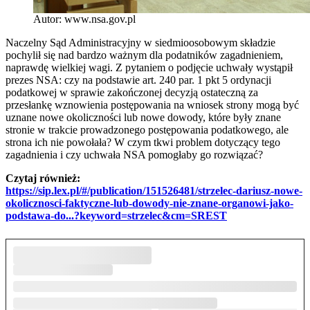
Autor: www.nsa.gov.pl
Naczelny Sąd Administracyjny w siedmioosobowym składzie
pochylił się nad bardzo ważnym dla podatników zagadnieniem,
naprawdę wielkiej wagi. Z pytaniem o podjęcie uchwały wystąpił
prezes NSA: czy na podstawie art. 240 par. 1 pkt 5 ordynacji
podatkowej w sprawie zakończonej decyzją ostateczną za
przesłankę wznowienia postępowania na wniosek strony mogą być
uznane nowe okoliczności lub nowe dowody, które były znane
stronie w trakcie prowadzonego postępowania podatkowego, ale
strona ich nie powołała? W czym tkwi problem dotyczący tego
zagadnienia i czy uchwała NSA pomogłaby go rozwiązać?
Czytaj również: ​
https://sip.lex.pl/#/publication/151526481/strzelec-dariusz-nowe-
okolicznosci-faktyczne-lub-dowody-nie-znane-organowi-jako-
podstawa-do...?keyword=strzelec&cm=SREST