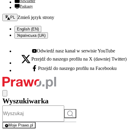
Newsletter
Podcasty
Zmień język - bieżący:
Zmień język strony
PL
English (EN)
Українська (UA)
Odwiedź nasz kanał w serwisie YouTube
Youtube - otwiera się w nowej karcie
Przejdź do naszego profilu na X (dawniej Twitter)
X - otwiera się w nowej karcie
Przejdź do naszego profilu na Facebooku
Facebook - otwiera się w nowej karcie
Wyszukiwarka
Szukaj
Moje Prawo.pl
- rejestracja i logowanie do serwisu