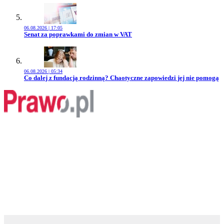
06.08.2026 | 17:05
Przejdź do artykułu:
Senat za poprawkami do zmian w VAT
06.08.2026 | 05:34
Przejdź do artykułu:
Co dalej z fundacją rodzinną? Chaotyczne zapowiedzi jej nie pomogą