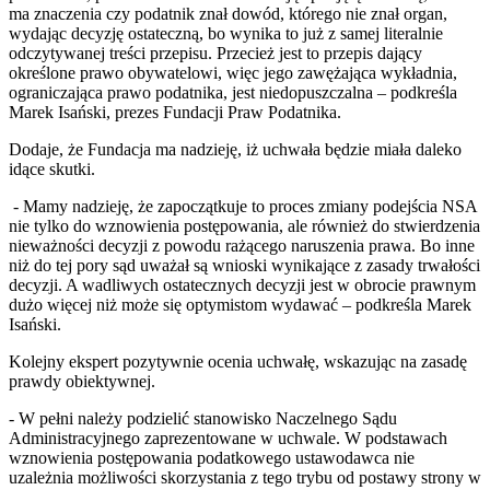
ma znaczenia czy podatnik znał dowód, którego nie znał organ,
wydając decyzję ostateczną, bo wynika to już z samej literalnie
odczytywanej treści przepisu. Przecież jest to przepis dający
określone prawo obywatelowi, więc jego zawężająca wykładnia,
ograniczająca prawo podatnika, jest niedopuszczalna – podkreśla
Marek Isański, prezes Fundacji Praw Podatnika.
Dodaje, że Fundacja ma nadzieję, iż uchwała będzie miała daleko
idące skutki.
- Mamy nadzieję, że zapoczątkuje to proces zmiany podejścia NSA
nie tylko do wznowienia postępowania, ale również do stwierdzenia
nieważności decyzji z powodu rażącego naruszenia prawa. Bo inne
niż do tej pory sąd uważał są wnioski wynikające z zasady trwałości
decyzji. A wadliwych ostatecznych decyzji jest w obrocie prawnym
dużo więcej niż może się optymistom wydawać – podkreśla Marek
Isański.
Kolejny ekspert pozytywnie ocenia uchwałę, wskazując na zasadę
prawdy obiektywnej.
- W pełni należy podzielić stanowisko Naczelnego Sądu
Administracyjnego zaprezentowane w uchwale. W podstawach
wznowienia postępowania podatkowego ustawodawca nie
uzależnia możliwości skorzystania z tego trybu od postawy strony w