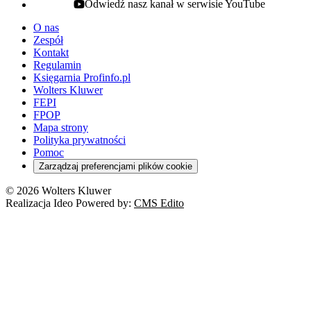
Odwiedź nasz kanał w serwisie YouTube
youtube - otwiera się w nowej karcie
O nas
Zespół
Kontakt
Regulamin
Księgarnia Profinfo.pl
Wolters Kluwer
FEPI
FPOP
Mapa strony
Polityka prywatności
Pomoc
Zarządzaj preferencjami plików cookie
© 2026 Wolters Kluwer
Realizacja Ideo Powered by:
CMS Edito