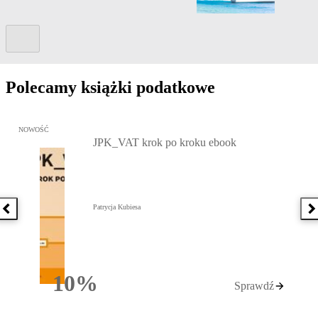
Kolejny slide
Polecamy książki podatkowe
Przejdź do: JPK_VAT krok po kroku ebook, Patrycja Kubiesa - otw
NOWOŚĆ
JPK_VAT krok po kroku ebook
Patrycja Kubiesa
Poprzednia książka
N
10%
Sprawdź
Rabatu