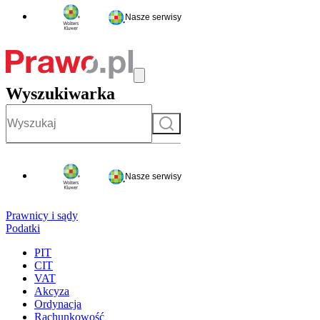
Nasze serwisy
Wyszukiwarka
Szukaj
Nasze serwisy
Prawnicy i sądy
Podatki
PIT
CIT
VAT
Akcyza
Ordynacja
Rachunkowość