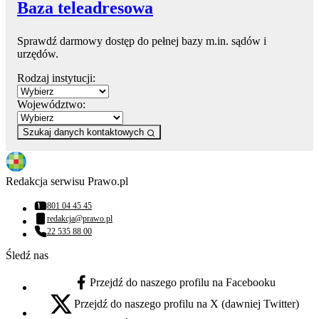
Baza teleadresowa
Sprawdź darmowy dostęp do pełnej bazy m.in. sądów i
urzędów.
Rodzaj instytucji:
Województwo:
Szukaj danych kontaktowych
Redakcja serwisu Prawo.pl
801 04 45 45
Numer telefonu:
redakcja@prawo.pl
Adres email:
22 535 88 00
Numer telefonu:
Śledź nas
Przejdź do naszego profilu na Facebooku
facebook - otwiera się w nowej karcie
Przejdź do naszego profilu na X (dawniej Twitter)
x - otwiera się w nowej karcie