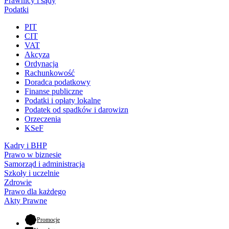
Prawnicy i sądy
Podatki
PIT
CIT
VAT
Akcyza
Ordynacja
Rachunkowość
Doradca podatkowy
Finanse publiczne
Podatki i opłaty lokalne
Podatek od spadków i darowizn
Orzeczenia
KSeF
Kadry i BHP
Prawo w biznesie
Samorząd i administracja
Szkoły i uczelnie
Zdrowie
Prawo dla każdego
Akty Prawne
- otwiera się w nowej karcie
Promocje