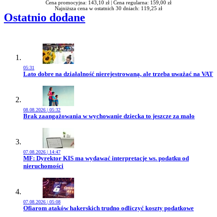
Cena promocyjna: 143,10 zł |
Cena regularna: 159,00 zł
Najniższa cena w ostatnich 30 dniach: 119,25 zł
Ostatnio dodane
05:31
Przejdź do artykułu:
Lato dobre na działalność nierejestrowaną, ale trzeba uważać na VAT
08.08.2026 | 05:32
Przejdź do artykułu:
Brak zaangażowania w wychowanie dziecka to jeszcze za mało
07.08.2026 | 14:47
Przejdź do artykułu:
MF: Dyrektor KIS ma wydawać interpretacje ws. podatku od
nieruchomości
07.08.2026 | 05:08
Przejdź do artykułu:
Ofiarom ataków hakerskich trudno odliczyć koszty podatkowe