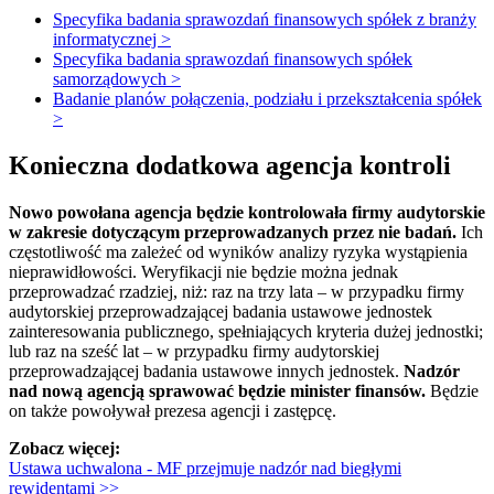
Specyfika badania sprawozdań finansowych spółek z branży
informatycznej >
Specyfika badania sprawozdań finansowych spółek
samorządowych >
Badanie planów połączenia, podziału i przekształcenia spółek
>
Konieczna dodatkowa agencja kontroli
Nowo powołana agencja będzie kontrolowała firmy audytorskie
w zakresie dotyczącym przeprowadzanych przez nie badań.
Ich
częstotliwość ma zależeć od wyników analizy ryzyka wystąpienia
nieprawidłowości. Weryfikacji nie będzie można jednak
przeprowadzać rzadziej, niż: raz na trzy lata – w przypadku firmy
audytorskiej przeprowadzającej badania ustawowe jednostek
zainteresowania publicznego, spełniających kryteria dużej jednostki;
lub raz na sześć lat – w przypadku firmy audytorskiej
przeprowadzającej badania ustawowe innych jednostek.
Nadzór
nad nową agencją sprawować będzie minister finansów.
Będzie
on także powoływał prezesa agencji i zastępcę.
Zobacz więcej:
Ustawa uchwalona - MF przejmuje nadzór nad biegłymi
rewidentami
>>