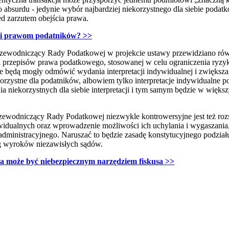
o absurdu - jedynie wybór najbardziej niekorzystnego dla siebie pod
zed zarzutem obejścia prawa.
zi prawom podatników? >>
rzewodniczący Rady Podatkowej w projekcie ustawy przewidziano rów
acji przepisów prawa podatkowego, stosowanej w celu ograniczenia ryzy
e będą mogły odmówić wydania interpretacji indywidualnej i zwiększa 
ekorzystne dla podatników, albowiem tylko interpretacje indywidualne p
ia niekorzystnych dla siebie interpretacji i tym samym będzie w więks
rzewodniczący Rady Podatkowej niezwykle kontrowersyjne jest też roz
ywidualnych oraz wprowadzenie możliwości ich uchylania i wygaszania, 
ministracyjnego. Naruszać to będzie zasadę konstytucyjnego podziału
eg wyroków niezawisłych sądów.
wa może być niebezpiecznym narzędziem fiskusa >>