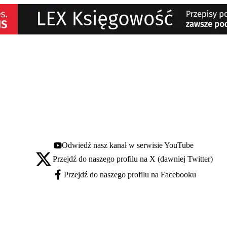
Odwiedź nasz kanał w serwisie YouTube
Youtube - otwiera się w nowej karcie
Przejdź do naszego profilu na X (dawniej Twitter)
X - otwiera się w nowej karcie
Przejdź do naszego profilu na Facebooku
Facebook - otwiera się w nowej karcie