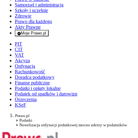
Samorząd i administracja
Szkoły i uczelnie
Zdrowie
Prawo dla każdego
Akty Prawne
Moje Prawo.pl
- rejestracja i logowanie do serwisu
PIT
CIT
VAT
Akcyza
Ordynacja
Rachunkowość
Doradca podatkowy
Finanse publiczne
Podatki i opłaty lokalne
Podatek od spadków i darowizn
Orzeczenia
KSeF
Prawo.pl
Podatki
Nowelizacja ordynacji podatkowej mocno uderzy w podatników