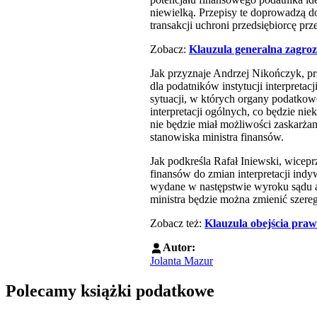
niewielką. Przepisy te doprowadzą d
transakcji uchroni przedsiębiorcę pr
Zobacz:
Klauzula generalna zagro
Jak przyznaje Andrzej Nikończyk, p
dla podatników instytucji interpret
sytuacji, w których organy podatkow
interpretacji ogólnych, co będzie ni
nie będzie miał możliwości zaskarżan
stanowiska ministra finansów.
Jak podkreśla Rafał Iniewski, wicep
finansów do zmian interpretacji ind
wydane w następstwie wyroku sądu ad
ministra będzie można zmienić szer
Zobacz też:
Klauzula obejścia pra
Autor:
Jolanta Mazur
Polecamy książki podatkowe