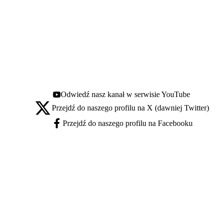
Odwiedź nasz kanał w serwisie YouTube
Youtube - otwiera się w nowej karcie
Przejdź do naszego profilu na X (dawniej Twitter)
X - otwiera się w nowej karcie
Przejdź do naszego profilu na Facebooku
Facebook - otwiera się w nowej karcie