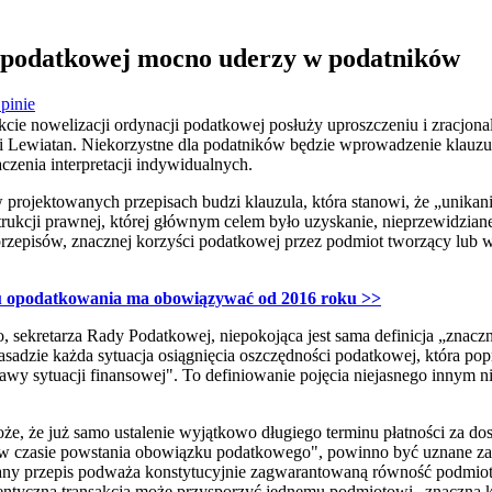
i podatkowej mocno uderzy w podatników
pinie
kcie nowelizacji ordynacji podatkowej posłuży uproszczeniu i zracjo
Lewiatan. Niekorzystne dla podatników będzie wprowadzenie klauzul
czenia interpretacji indywidualnych.
projektowanych przepisach budzi klauzula, która stanowi, że „unikan
trukcji prawnej, której głównym celem było uzyskanie, nieprzewidzia
h przepisów, znacznej korzyści podatkowej przez podmiot tworzący lub
iu opodatkowania ma obowiązywać od 2016 roku >>
sekretarza Rady Podatkowej, niepokojąca jest sama definicja „znaczn
asadzie każda sytuacja osiągnięcia oszczędności podatkowej, która po
awy sytuacji finansowej". To definiowanie pojęcia niejasnego innym n
może, że już samo ustalenie wyjątkowo długiego terminu płatności za 
e w czasie powstania obowiązku podatkowego", powinno być uznane za
wany przepis podważa konstytucyjnie zagwarantowaną równość podmio
dentyczna transakcja może przysporzyć jednemu podmiotowi „znaczną 