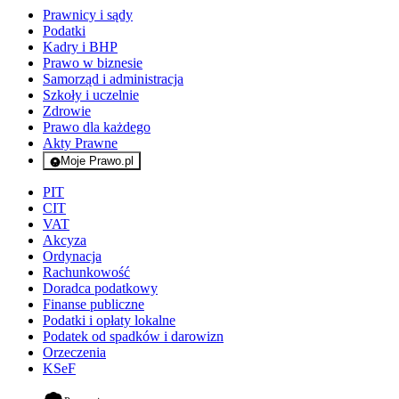
Prawnicy i sądy
Podatki
Kadry i BHP
Prawo w biznesie
Samorząd i administracja
Szkoły i uczelnie
Zdrowie
Prawo dla każdego
Akty Prawne
Moje Prawo.pl
- rejestracja i logowanie do serwisu
PIT
CIT
VAT
Akcyza
Ordynacja
Rachunkowość
Doradca podatkowy
Finanse publiczne
Podatki i opłaty lokalne
Podatek od spadków i darowizn
Orzeczenia
KSeF