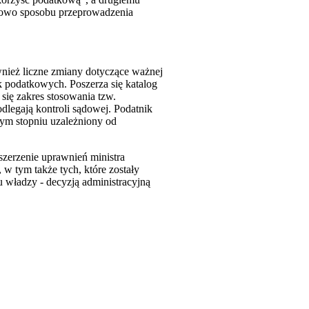
atkowo sposobu przeprowadzenia
nież liczne zmiany dotyczące ważnej
k podatkowych. Poszerza się katalog
się zakres stosowania tzw.
odlegają kontroli sądowej. Podatnik
zym stopniu uzależniony od
szerzenie uprawnień ministra
w tym także tych, które zostały
 władzy - decyzją administracyjną