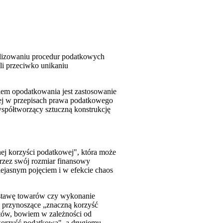
nalizowaniu procedur podatkowych
i przeciwko unikaniu
iem opodatkowania jest zastosowanie
nej w przepisach prawa podatkowego
 współtworzący sztuczną konstrukcję
ej korzyści podatkowej", która może
przez swój rozmiar finansowy
iejasnym pojęciem i w efekcie chaos
dostawę towarów czy wykonanie
 przynoszące „znaczną korzyść
tów, bowiem w zależności od
korzyść podatkową", a drugiemu