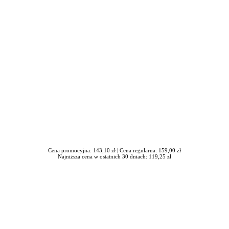
iera się w nowym oknie
Cena promocyjna: 143,10 zł |
Cena regularna: 159,00 zł
Najniższa cena w ostatnich 30 dniach: 119,25 zł