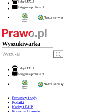
otwiera się w nowej karcie
Sklep LEX.pl
otwiera się w nowej karcie
Księgarnia profinfo.pl
Nasze serwisy
Wyszukiwarka
Szukaj
otwiera się w nowej karcie
Sklep LEX.pl
otwiera się w nowej karcie
Księgarnia profinfo.pl
Nasze serwisy
Prawnicy i sądy
Podatki
Kadry i BHP
Prawo w biznesie