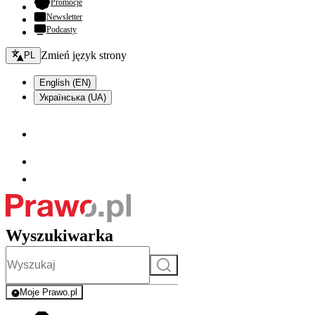
- otwiera się w nowej karcie
Promocje
Newsletter
Podcasty
Zmień język - bieżący:
Zmień język strony
PL
English (EN)
Українська (UA)
Wyszukiwarka
Szukaj
Moje Prawo.pl
- rejestracja i logowanie do serwisu