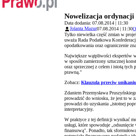
Nowelizacja ordynacj
Data dodania: 07.08.2014 | 11:30
Jolanta Mazur
07.08.2014 | 11:30
O
Tylko niewielka część zmian w proje
uważa Rada Podatkowa Konfederacji 
opodatkowania oraz ograniczenie zna
Największe wątpliwości ekspertów w 
w sposób zamierzony sztucznej kons
oraz sprzecznej z celem i istotą tyc
prawną."
Zobacz:
Klauzula przeciw unikan
Zdaniem Przemysława Pruszyńskiego, 
prowadzić do wniosku, że jest to w z
prowadzi do uzyskania „istotnej popr
interpretacyjny.
W praktyce z tej definicji wynikać 
usługi, które spowoduje „odsunięci
finansową". Ponadto, tak sformuło
potencjału finansowego podatnika i