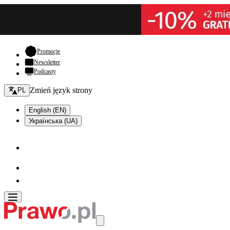
- otwiera się w nowej karcie
Promocje
Newsletter
Podcasty
Zmień język - bieżący:
Zmień język strony
PL
English (EN)
Українська (UA)