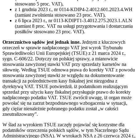
stosowano 5 proc. VAT),
z 1 grudnia 2023 r., nr 0114-KDIP4-2.4012.601.2023.4.WH
(zamiast zwolnienia stosowano 23 proc. VAT),
z 6 lipca 2023 r., nr 0113-KDIPT1-3.4012.275.2023.1.ALN
(zamiast 8 proc. VAT na usługi przygotowania i dostarczania
posiłków stosowano 23 proc. VAT).
Orzecznictwo sądów jest jednak inne.
Jednym z kluczowych
orzeczeń w sprawie nadpłaconego VAT jest wyrok Trybunału
Sprawiedliwości Unii Europejskiej (TSUE) z 21 marca 2024 r.,
sygn. C-606/22. Dotyczy on polskiej sprawy, a mianowicie
stosowania zawyżonej stawki VAT przy sprzedaży karnetów na
siłownię. Według TSUE odmowa prawa do korekty VAT z powodu
stosowania zawyżonej stawki ze względu na dokumentowanie
transakcji za pośrednictwem kasy fiskalnej jest niezgodna z
dyrektywą VAT. TSUE potwierdził, iż podatnikom realizującym
sprzedaż przy użyciu kasy fiskalnej przysługuje prawo do korekty
nadpłaconego podatku VAT. TSUE zwrócił uwagę, iż organ może
powołać się na zarzut bezpodstawnego wzbogacenia w sytuacji,
gdy ciężar nienależnie pobranego podatku został „w całości
zneutralizowany”.
W ślad za wyrokiem TSUE zaczęły pojawiać się korzystne dla
podatników orzeczenia polskich sądów, w tym Naczelnego Sądu
Administracyjnego (NSA). W wyrokach NSA z 26 czerwca 2024 r.,