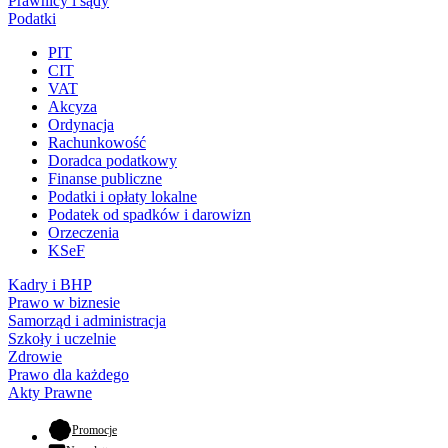
Prawnicy i sądy
Podatki
PIT
CIT
VAT
Akcyza
Ordynacja
Rachunkowość
Doradca podatkowy
Finanse publiczne
Podatki i opłaty lokalne
Podatek od spadków i darowizn
Orzeczenia
KSeF
Kadry i BHP
Prawo w biznesie
Samorząd i administracja
Szkoły i uczelnie
Zdrowie
Prawo dla każdego
Akty Prawne
- otwiera się w nowej karcie
Promocje