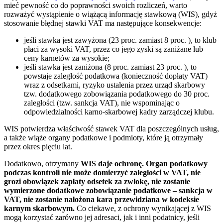
mieć pewność co do poprawności swoich rozliczeń, warto
rozważyć wystąpienie o wiążącą informację stawkową (WIS), gdyż
stosowanie błędnej stawki VAT ma następujące konsekwencje:
jeśli stawka jest zawyżona (23 proc. zamiast 8 proc. ), to klub
płaci za wysoki VAT, przez co jego zyski są zaniżane lub
ceny karnetów za wysokie;
jeśli stawka jest zaniżona (8 proc. zamiast 23 proc. ), to
powstaje zaległość podatkowa (konieczność dopłaty VAT)
wraz z odsetkami, ryzyko ustalenia przez urząd skarbowy
tzw. dodatkowego zobowiązania podatkowego do 30 proc.
zaległości (tzw. sankcja VAT), nie wspominając o
odpowiedzialności karno-skarbowej kadry zarządczej klubu.
WIS potwierdza właściwość stawek VAT dla poszczególnych usług,
a także wiąże organy podatkowe i podmioty, które ją otrzymały
przez okres pięciu lat.
Dodatkowo, otrzymany
WIS daje ochronę. Organ podatkowy
podczas kontroli nie może domierzyć zaległości w VAT, nie
grozi obowiązek zapłaty odsetek za zwłokę, nie zostanie
wymierzone dodatkowe zobowiązanie podatkowe – sankcja w
VAT, nie zostanie nałożona kara przewidziana w kodeksie
karnym skarbowym.
Co ciekawe, z ochrony wynikającej z WIS
mogą korzystać zarówno jej adresaci, jak i inni podatnicy, jeśli