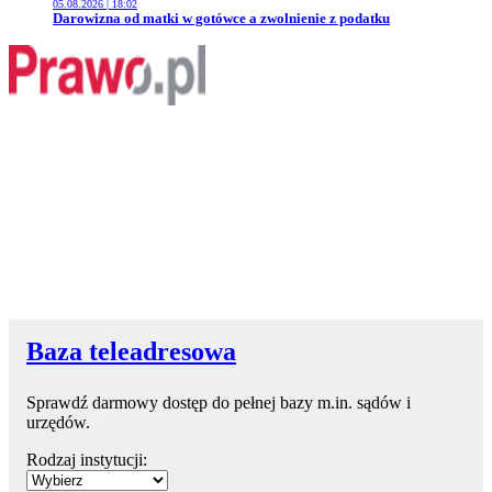
05.08.2026 | 18:02
Przejdź do artykułu:
Darowizna od matki w gotówce a zwolnienie z podatku
Baza teleadresowa
Sprawdź darmowy dostęp do pełnej bazy m.in. sądów i
urzędów.
Rodzaj instytucji: