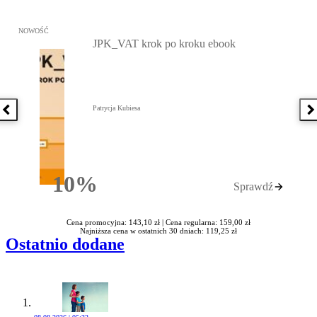
Przejdź do: JPK_VAT krok po kroku ebook, Patrycja Kubiesa - otw
NOWOŚĆ
JPK_VAT krok po kroku ebook
Patrycja Kubiesa
Poprzednia książka
N
10%
Sprawdź
Rabatu
Cena promocyjna: 143,10 zł |
Cena regularna: 159,00 zł
Najniższa cena w ostatnich 30 dniach: 119,25 zł
Ostatnio dodane