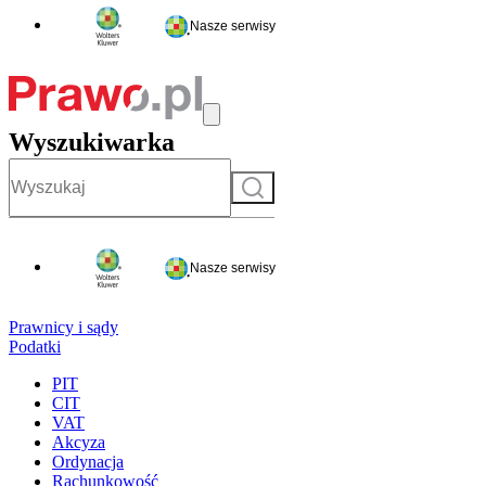
Nasze serwisy
Wyszukiwarka
Szukaj
Nasze serwisy
Prawnicy i sądy
Podatki
PIT
CIT
VAT
Akcyza
Ordynacja
Rachunkowość