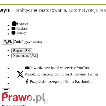
- otwiera się w nowej karcie
Promocje
Newsletter
Podcasty
Zmień język - bieżący:
Zmień język strony
PL
English (EN)
Українська (UA)
Odwiedź nasz kanał w serwisie YouTube
Youtube - otwiera się w nowej karcie
Przejdź do naszego profilu na X (dawniej Twitter)
X - otwiera się w nowej karcie
Przejdź do naszego profilu na Facebooku
Facebook - otwiera się w nowej karcie