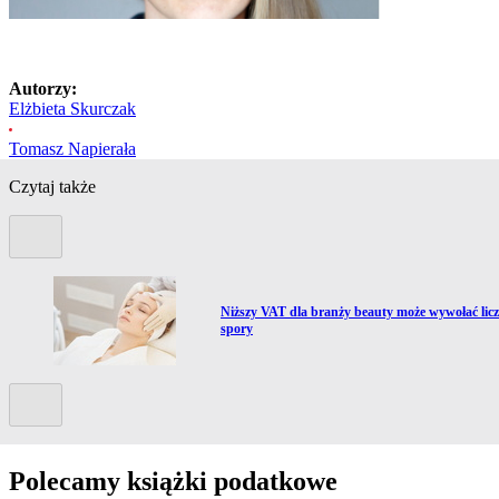
Autorzy:
Elżbieta Skurczak
Tomasz Napierała
Czytaj także
Poprzedni slide
Przejdź do artykułu:
r.
Niższy VAT dla branży beauty może wywołać lic
spory
Kolejny slide
Polecamy książki podatkowe