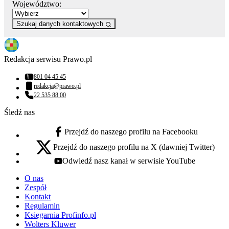
Województwo:
Szukaj danych kontaktowych
Redakcja serwisu Prawo.pl
801 04 45 45
Numer telefonu:
redakcja@prawo.pl
Adres email:
22 535 88 00
Numer telefonu:
Śledź nas
Przejdź do naszego profilu na Facebooku
facebook - otwiera się w nowej karcie
Przejdź do naszego profilu na X (dawniej Twitter)
x - otwiera się w nowej karcie
Odwiedź nasz kanał w serwisie YouTube
youtube - otwiera się w nowej karcie
O nas
Zespół
Kontakt
Regulamin
Księgarnia Profinfo.pl
Wolters Kluwer