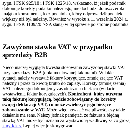
sygn. I FSK 925/18 i I FSK 1225/18, wskazano, iż jeżeli podatnik
dokonuje korekty podatku należnego, nie dochodzi do uszczerbku
majątku konsumenta, lecz podatnika, który odprowadził podatek
większy niż był należny. Również w wyroku z 11 września 2024 r.,
sygn. I FSK 1109/20 NSA stanął w tej sprawie po stronie podatnika.
Zawyżona stawka VAT w przypadku
sprzedaży B2B
Nieco inaczej wygląda kwestia stosowania zawyżonej stawki VAT
przy sprzedaży B2B (dokumentowanej fakturami). W takiej
sytuacji należy wystawić faktury korygujące, zmniejszające VAT
należny i przez to kwotę brutto do zapłaty. Korekty (zmniejszenia)
VAT należnego dokonujemy zasadniczo na bieżąco (w dacie
wystawienia faktur korygujących).
Kontrahent, który otrzyma
taką fakturę korygującą, będzie zobowiązany do korekty
swojej deklaracji VAT, co może zwiększyć jego bieżące
zobowiązanie w VAT.
Może więc powstać wątpliwość, czy takie
działanie ma sens. Należy jednak pamiętać, że faktura z błędną
stawką VAT może być uznana za wystawioną wadliwie, za co grożą
kary k.k.s.
Lepiej więc je skorygować.