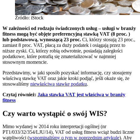
Źródło: iStock
W zależności od rodzaju świadczonych usług – usługi w branży
fitness mogą być objęte preferencyjną stawką VAT (8 proc. )
lub podstawową, wynoszącą 23 proc.
Ci, którzy stosują 23 proc.,
zamiast 8 proc. VAT, płacą za duży podatek i osiągają przez to
niższe zyski. Ci, którzy robią odwrotnie, posiadają zaległości
podatkowe, które potrafią się zmaterializować w najmniej
stosownym momencie.
Przedstawimy, w jaki sposób pozyskać informację, czy stosujemy
właściwą stawkę VAT oraz jakie kroki podjąć, jeśli okaże się, że
stosowaliśmy
niewłaściwą stawkę podatku
.
Czytaj również:
Jaka stawka VAT jest właściwa w branży
fitness
Czy warto wystąpić o swój WIS?
Mimo wydanej w 2014 roku interpretacji ogólnej (nr
PT1/033/32/354/LJU/14), VAT od usług fitness wciąż budzi liczne
wątpliwości (
wspominaliśmy o tym w poprzednim artykule
). Aby