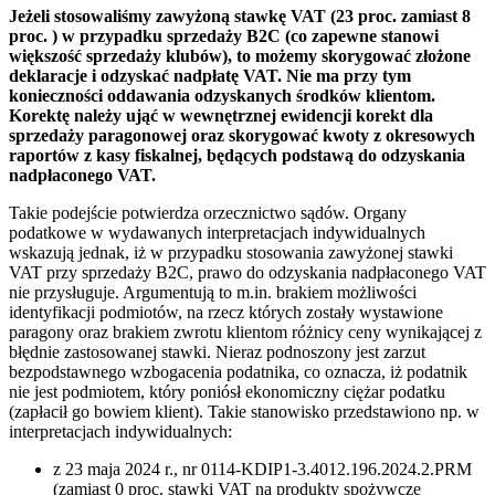
Jeżeli stosowaliśmy zawyżoną stawkę VAT (23 proc. zamiast 8
proc. ) w przypadku sprzedaży B2C (co zapewne stanowi
większość sprzedaży klubów), to możemy skorygować złożone
deklaracje i odzyskać nadpłatę VAT. Nie ma przy tym
konieczności oddawania odzyskanych środków klientom.
Korektę należy ująć w wewnętrznej ewidencji korekt dla
sprzedaży paragonowej oraz skorygować kwoty z okresowych
raportów z kasy fiskalnej, będących podstawą do odzyskania
nadpłaconego VAT.
Takie podejście potwierdza orzecznictwo sądów. Organy
podatkowe w wydawanych interpretacjach indywidualnych
wskazują jednak, iż w przypadku stosowania zawyżonej stawki
VAT przy sprzedaży B2C, prawo do odzyskania nadpłaconego VAT
nie przysługuje. Argumentują to m.in. brakiem możliwości
identyfikacji podmiotów, na rzecz których zostały wystawione
paragony oraz brakiem zwrotu klientom różnicy ceny wynikającej z
błędnie zastosowanej stawki. Nieraz podnoszony jest zarzut
bezpodstawnego wzbogacenia podatnika, co oznacza, iż podatnik
nie jest podmiotem, który poniósł ekonomiczny ciężar podatku
(zapłacił go bowiem klient). Takie stanowisko przedstawiono np. w
interpretacjach indywidualnych:
z 23 maja 2024 r., nr 0114-KDIP1-3.4012.196.2024.2.PRM
(zamiast 0 proc. stawki VAT na produkty spożywcze