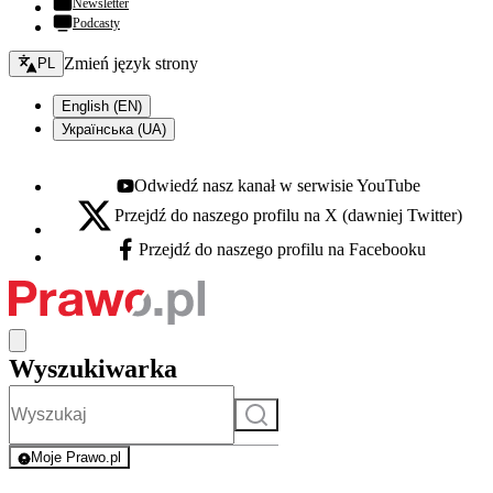
Newsletter
Podcasty
Zmień język - bieżący:
Zmień język strony
PL
English (EN)
Українська (UA)
Odwiedź nasz kanał w serwisie YouTube
Youtube - otwiera się w nowej karcie
Przejdź do naszego profilu na X (dawniej Twitter)
X - otwiera się w nowej karcie
Przejdź do naszego profilu na Facebooku
Facebook - otwiera się w nowej karcie
Wyszukiwarka
Szukaj
Moje Prawo.pl
- rejestracja i logowanie do serwisu