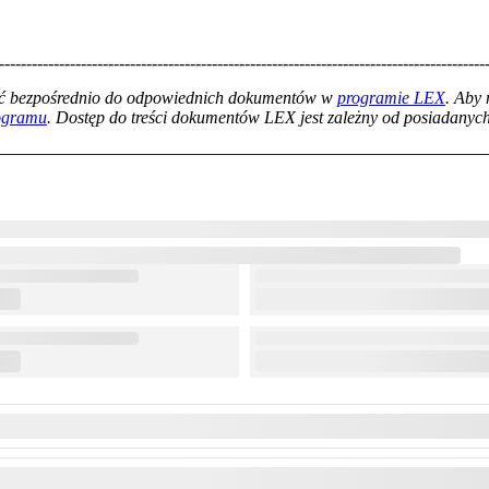
-----------------------------------------------------------------------------------------
łać bezpośrednio do odpowiednich dokumentów w
programie LEX
. Aby
rogramu
. Dostęp do treści dokumentów LEX jest zależny od posiadanych 