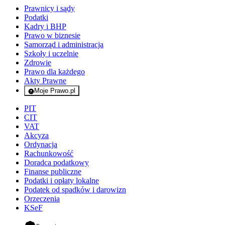
Prawnicy i sądy
Podatki
Kadry i BHP
Prawo w biznesie
Samorząd i administracja
Szkoły i uczelnie
Zdrowie
Prawo dla każdego
Akty Prawne
Moje Prawo.pl
- rejestracja i logowanie do serwisu
PIT
CIT
VAT
Akcyza
Ordynacja
Rachunkowość
Doradca podatkowy
Finanse publiczne
Podatki i opłaty lokalne
Podatek od spadków i darowizn
Orzeczenia
KSeF