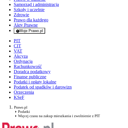
Samorząd i administracja
Szkoły i uczelnie
Zdrowie
Prawo dla każdego
Akty Prawne
Moje Prawo.pl
- rejestracja i logowanie do serwisu
PIT
CIT
VAT
Akcyza
Ordynacja
Rachunkowość
Doradca podatkowy
Finanse publiczne
Podatki i opłaty lokalne
Podatek od spadków i darowizn
Orzeczenia
KSeF
Prawo.pl
Podatki
Więcej czasu na zakup mieszkania i zwolnienie z PIT