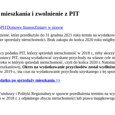
mieszkania i zwolnienie z PIT
5
PIT
Domowe finanse
Zmiany w prawie
dzenie, które przedłużyło do 31 grudnia 2021 roku termin na wydatko
e sprzedaży nieruchomości. Brak zakupu do końca 2020 roku mógłby 
icy podatku PIT, którzy sprzedali nieruchomość w 2018 r., żeby skorzy
31 ustawy PIT, muszą wydatkować uzyskane przychody na własne cele m
roku w którym sprzedali nieruchomość, czyli do końca 2020 r. Natomia
ieszkaniowej.
Okres na wydatkowanie przychodów został wydłużony
 w 2019 r., ma czas na wydatkowanie przychodu uzyskanego z tej sprz
datku po sprzedaży mieszkania >>
unduszy i Polityki Regionalnej w sprawie przedłużenia terminu na wy
w 2018 r. z odpłatnego zbycia nieruchomości lub prawa majątkowego