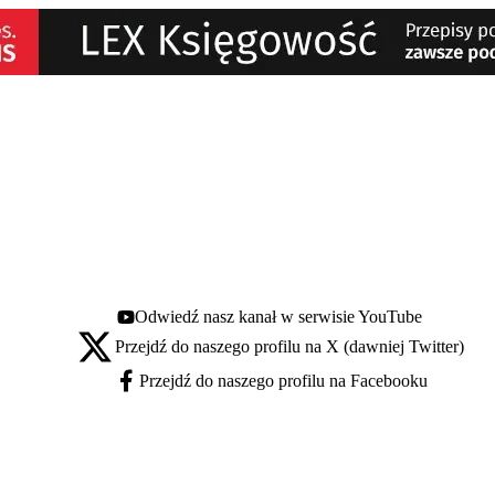
Odwiedź nasz kanał w serwisie YouTube
Youtube - otwiera się w nowej karcie
Przejdź do naszego profilu na X (dawniej Twitter)
X - otwiera się w nowej karcie
Przejdź do naszego profilu na Facebooku
Facebook - otwiera się w nowej karcie