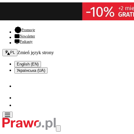
- otwiera się w nowej karcie
Promocje
Newsletter
Podcasty
Zmień język - bieżący:
Zmień język strony
PL
English (EN)
Українська (UA)