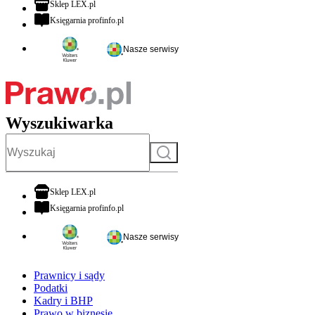
otwiera się w nowej karcie
Sklep LEX.pl
otwiera się w nowej karcie
Księgarnia profinfo.pl
Nasze serwisy
Wyszukiwarka
Szukaj
otwiera się w nowej karcie
Sklep LEX.pl
otwiera się w nowej karcie
Księgarnia profinfo.pl
Nasze serwisy
Prawnicy i sądy
Podatki
Kadry i BHP
Prawo w biznesie