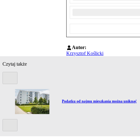
Autor:
Krzysztof Koślicki
Czytaj także
Poprzedni slide
Przejdź do artykułu:
Podatku od najmu mieszkania można uniknąć
Kolejny slide