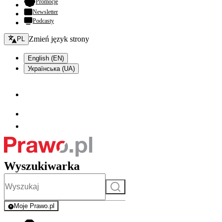
- otwiera się w nowej karcie
Promocje
Newsletter
Podcasty
Zmień język - bieżący:
Zmień język strony
PL
English (EN)
Українська (UA)
Wyszukiwarka
Szukaj
Moje Prawo.pl
- rejestracja i logowanie do serwisu