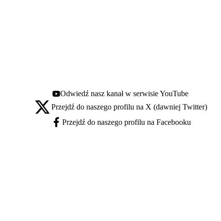
Odwiedź nasz kanał w serwisie YouTube
Youtube - otwiera się w nowej karcie
Przejdź do naszego profilu na X (dawniej Twitter)
X - otwiera się w nowej karcie
Przejdź do naszego profilu na Facebooku
Facebook - otwiera się w nowej karcie