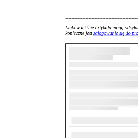
-----------------------------------------------
Linki w tekście artykułu mogą odsy
konieczne jest
zalogowanie się do p