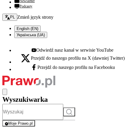
Newsletter
Podcasty
Zmień język - bieżący:
Zmień język strony
PL
English (EN)
Українська (UA)
Odwiedź nasz kanał w serwisie YouTube
Youtube - otwiera się w nowej karcie
Przejdź do naszego profilu na X (dawniej Twitter)
X - otwiera się w nowej karcie
Przejdź do naszego profilu na Facebooku
Facebook - otwiera się w nowej karcie
Wyszukiwarka
Szukaj
Moje Prawo.pl
- rejestracja i logowanie do serwisu