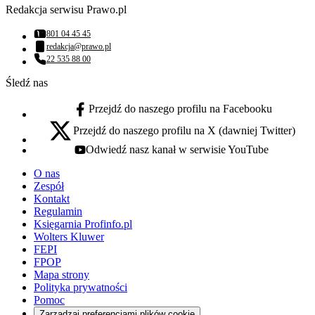
Redakcja serwisu Prawo.pl
801 04 45 45
Numer telefonu:
redakcja@prawo.pl
Adres email:
22 535 88 00
Numer telefonu:
Śledź nas
Przejdź do naszego profilu na Facebooku
facebook - otwiera się w nowej karcie
Przejdź do naszego profilu na X (dawniej Twitter)
x - otwiera się w nowej karcie
Odwiedź nasz kanał w serwisie YouTube
youtube - otwiera się w nowej karcie
O nas
Zespół
Kontakt
Regulamin
Księgarnia Profinfo.pl
Wolters Kluwer
FEPI
FPOP
Mapa strony
Polityka prywatności
Pomoc
Zarządzaj preferencjami plików cookie