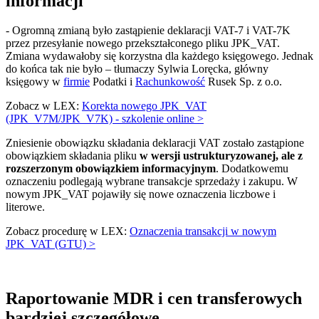
informacji
- Ogromną zmianą było zastąpienie deklaracji VAT-7 i VAT-7K
przez przesyłanie nowego przekształconego pliku JPK_VAT.
Zmiana wydawałoby się korzystna dla każdego księgowego. Jednak
do końca tak nie było – tłumaczy Sylwia Loręcka, główny
księgowy w
firmie
Podatki i
Rachunkowość
Rusek Sp. z o.o.
Zobacz w LEX:
Korekta nowego JPK_VAT
(JPK_V7M/JPK_V7K) - szkolenie online >
Zniesienie obowiązku składania deklaracji VAT zostało zastąpione
obowiązkiem składania pliku
w wersji ustrukturyzowanej, ale z
rozszerzonym obowiązkiem informacyjnym
. Dodatkowemu
oznaczeniu podlegają wybrane transakcje sprzedaży i zakupu. W
nowym JPK_VAT pojawiły się nowe oznaczenia liczbowe i
literowe.
Zobacz procedurę w LEX:
Oznaczenia transakcji w nowym
JPK_VAT (GTU) >
Raportowanie MDR i cen transferowych
bardziej szczegółowe