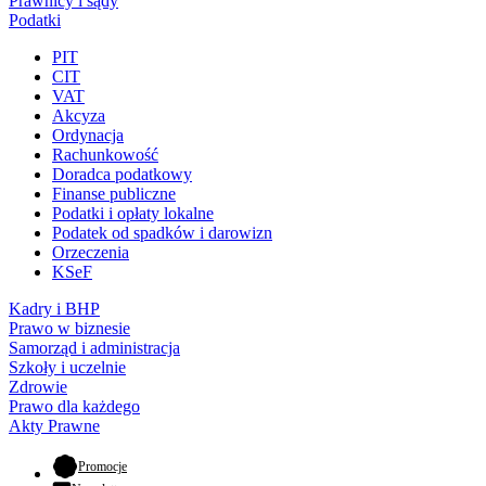
Prawnicy i sądy
Podatki
PIT
CIT
VAT
Akcyza
Ordynacja
Rachunkowość
Doradca podatkowy
Finanse publiczne
Podatki i opłaty lokalne
Podatek od spadków i darowizn
Orzeczenia
KSeF
Kadry i BHP
Prawo w biznesie
Samorząd i administracja
Szkoły i uczelnie
Zdrowie
Prawo dla każdego
Akty Prawne
- otwiera się w nowej karcie
Promocje