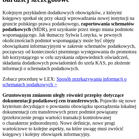
Kolejnym przykładem dodatkowych obowiązków, z którymi
księgowy spotkał się przy okazji wprowadzania nowej instytucji na
gruncie polskiego prawa podatkowego,
raportowania schematów
podatkowych
(MDR), jest uzyskanie przez niego miana podmiotu
wspomagającego. Jak tłumaczy Sylwia Loręcka, w pewnych
okolicznościach podmiot wspomagający może być objęty
obowiązkami informacyjnymi w zakresie schematów podatkowych,
począwszy od konieczności pisemnego występowania do promotora
lub korzystającego w celu uzyskania odpowiednich oświadczeń,
składania dodatkowych powiadomień do szefa KAS, po złożenie
informacji o schematach podatkowych.
Zobacz procedurę w LEX:
Sposób przekazywania informacji o
schematach podatkowych >
Gruntownym zmianom uległy również przepisy dotyczące
dokumentacji podatkowej cen transferowych.
Pojawiło się nowe
kryterium decydujące o powstaniu obowiązku sporządzenia lokalnej
dokumentacji cen transferowych przez podmiot powiązany
(przekroczenie progu wartości transakcji kontrolowanej
o charakterze jednorodnym). Nowe definicje, nowe progi
wartościowe to kolejne aspekty, na które uwagę musi zwrócić
księgowy i kolejny obowiązek informacyjny.