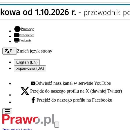
- otwiera się w nowej karcie
Promocje
Newsletter
Podcasty
Zmień język - bieżący:
Zmień język strony
PL
English (EN)
Українська (UA)
Odwiedź nasz kanał w serwisie YouTube
Youtube - otwiera się w nowej karcie
Przejdź do naszego profilu na X (dawniej Twitter)
X - otwiera się w nowej karcie
Przejdź do naszego profilu na Facebooku
Facebook - otwiera się w nowej karcie