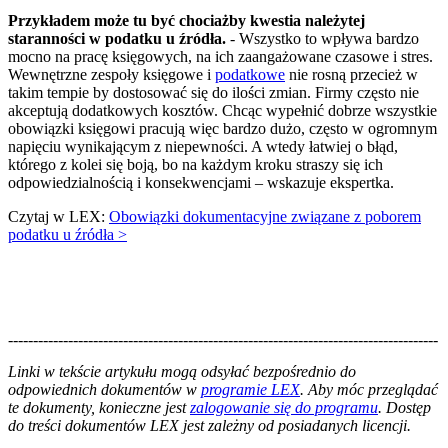
Przykładem może tu być chociażby kwestia należytej
staranności w podatku u źródła.
- Wszystko to wpływa bardzo
mocno na pracę księgowych, na ich zaangażowane czasowe i stres.
Wewnętrzne zespoły księgowe i
podatkowe
nie rosną przecież w
takim tempie by dostosować się do ilości zmian. Firmy często nie
akceptują dodatkowych kosztów. Chcąc wypełnić dobrze wszystkie
obowiązki księgowi pracują więc bardzo dużo, często w ogromnym
napięciu wynikającym z niepewności. A wtedy łatwiej o błąd,
którego z kolei się boją, bo na każdym kroku straszy się ich
odpowiedzialnością i konsekwencjami – wskazuje ekspertka.
Czytaj w LEX:
Obowiązki dokumentacyjne związane z poborem
podatku u źródła >
--------------------------------------------------------------------------------------
--------------------------------------------------------
Linki w tekście artykułu mogą odsyłać bezpośrednio do
odpowiednich dokumentów w
programie LEX
. Aby móc przeglądać
te dokumenty, konieczne jest
zalogowanie się do programu
. Dostęp
do treści dokumentów LEX jest zależny od posiadanych licencji.