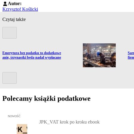
Autor:
Krzysztof Koślicki
Czytaj także
Poprzedni slide
ź do artykułu:
Prze
: Emerytura bez podatku to dodatkowe
Sar
ązanie, trzynastki będą nadal wypłacane
fir
Kolejny slide
Polecamy książki podatkowe
Przejdź do: JPK_VAT krok po kroku ebook, Patrycja Kubiesa - otw
NOWOŚĆ
JPK_VAT krok po kroku ebook