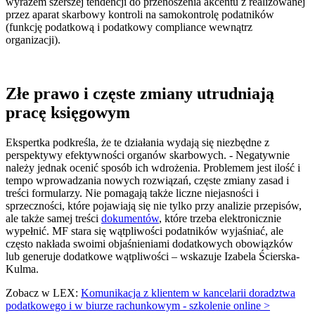
wyrazem szerszej tendencji do przenoszenia akcentu z realizowanej
przez aparat skarbowy kontroli na samokontrolę podatników
(funkcję podatkową i podatkowy compliance wewnątrz
organizacji).
Złe prawo i częste zmiany utrudniają
pracę księgowym
Ekspertka podkreśla, że te działania wydają się niezbędne z
perspektywy efektywności organów skarbowych. - Negatywnie
należy jednak ocenić sposób ich wdrożenia. Problemem jest ilość i
tempo wprowadzania nowych rozwiązań, częste zmiany zasad i
treści formularzy. Nie pomagają także liczne niejasności i
sprzeczności, które pojawiają się nie tylko przy analizie przepisów,
ale także samej treści
dokumentów
, które trzeba elektronicznie
wypełnić. MF stara się wątpliwości podatników wyjaśniać, ale
często nakłada swoimi objaśnieniami dodatkowych obowiązków
lub generuje dodatkowe wątpliwości – wskazuje Izabela Ścierska-
Kulma.
Zobacz w LEX:
Komunikacja z klientem w kancelarii doradztwa
podatkowego i w biurze rachunkowym - szkolenie online >