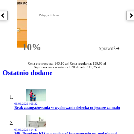
Patrycja Kubiesa
Poprzednia książka
N
10%
Sprawdź
Rabatu
Cena promocyjna: 143,10 zł |
Cena regularna: 159,00 zł
Najniższa cena w ostatnich 30 dniach: 119,25 zł
Ostatnio dodane
08.08.2026 | 05:32
Przejdź do artykułu:
Brak zaangażowania w wychowanie dziecka to jeszcze za mało
07.08.2026 | 14:47
Przejdź do artykułu:
MF: Dyrektor KIS ma wydawać interpretacje ws. podatku od