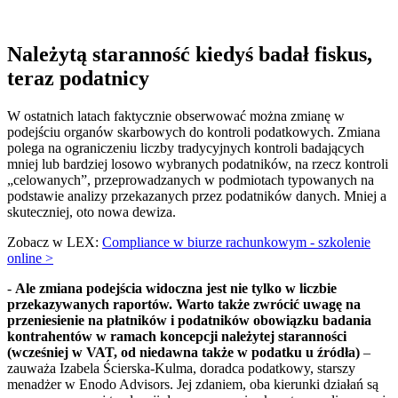
Należytą staranność kiedyś badał fiskus,
teraz podatnicy
W ostatnich latach faktycznie obserwować można zmianę w
podejściu organów skarbowych do kontroli podatkowych. Zmiana
polega na ograniczeniu liczby tradycyjnych kontroli badających
mniej lub bardziej losowo wybranych podatników, na rzecz kontroli
„celowanych”, przeprowadzanych w podmiotach typowanych na
podstawie analizy przekazanych przez podatników danych. Mniej a
skuteczniej, oto nowa dewiza.
Zobacz w LEX:
Compliance w biurze rachunkowym - szkolenie
online >
-
Ale zmiana podejścia widoczna jest nie tylko w liczbie
przekazywanych raportów. Warto także zwrócić uwagę na
przeniesienie na płatników i podatników obowiązku badania
kontrahentów w ramach koncepcji należytej staranności
(wcześniej w VAT, od niedawna także w podatku u źródła)
–
zauważa Izabela Ścierska-Kulma, doradca podatkowy, starszy
menadżer w Enodo Advisors. Jej zdaniem, oba kierunki działań są