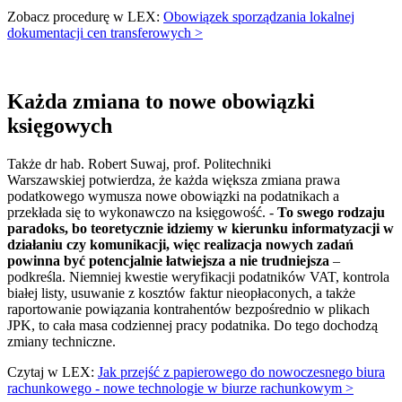
Zobacz procedurę w LEX:
Obowiązek sporządzania lokalnej
dokumentacji cen transferowych >
Każda zmiana to nowe obowiązki
księgowych
Także dr hab. Robert Suwaj, prof. Politechniki
Warszawskiej potwierdza, że każda większa zmiana prawa
podatkowego wymusza nowe obowiązki na podatnikach a
przekłada się to wykonawczo na księgowość. -
To swego rodzaju
paradoks, bo teoretycznie idziemy w kierunku informatyzacji w
działaniu czy komunikacji, więc realizacja nowych zadań
powinna być potencjalnie łatwiejsza a nie trudniejsza
–
podkreśla. Niemniej kwestie weryfikacji podatników VAT, kontrola
białej listy, usuwanie z kosztów faktur nieopłaconych, a także
raportowanie powiązania kontrahentów bezpośrednio w plikach
JPK, to cała masa codziennej pracy podatnika. Do tego dochodzą
zmiany techniczne.
Czytaj w LEX:
Jak przejść z papierowego do nowoczesnego biura
rachunkowego - nowe technologie w biurze rachunkowym >