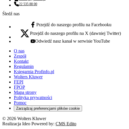
Adres email:
22 535 88 00
Numer telefonu:
Śledź nas
Przejdź do naszego profilu na Facebooku
facebook - otwiera się w nowej karcie
Przejdź do naszego profilu na X (dawniej Twitter)
x - otwiera się w nowej karcie
Odwiedź nasz kanał w serwisie YouTube
youtube - otwiera się w nowej karcie
O nas
Zespół
Kontakt
Regulamin
Księgarnia Profinfo.pl
Wolters Kluwer
FEPI
FPOP
Mapa strony
Polityka prywatności
Pomoc
Zarządzaj preferencjami plików cookie
© 2026 Wolters Kluwer
Realizacja Ideo Powered by:
CMS Edito