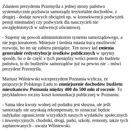
Zdaniem prezydenta Przemyśla z jednej strony państwo
systematycznie pozbawia samorządy terytorialne dochodów, z
drugiej - dodaje nowych obciążeń np. w konsekwencji podwyżek
pensji minimalnej czy podwyżek dla nauczycieli nie
uwzględnionych w subwencji oświatowej.
- Stajemy się powoli administratorem systemu samorządowego, a
nie jego kreatorem. Mniejsze i średnia miasta tracą możliwość
rozwoju, bo im się zabiera pieniądze. Ten nowy ład
zmienia
generalnie redystrybucje środków publicznych
w sprytny
sposób, bo o ile część z tych pieniędzy wróci potem do budżetu
państwa, to do budżetów samorządów już na pewno nie – mówi
prezydent Przemyśla.
Mariusz Wiśniewski wiceprezydent Poznania wylicza, że
propozycje Polskiego Ładu to
zmniejszenie dochodów budżetu
mieszkańców Poznania między 400 do 500 mln zł rocznie
. To
przykładowo roczny koszt komunikacji publicznej w Poznaniu.
- Sama idea kwoty wolnej od podatku jest słuszna, ale jeśli
samorządy nie uzyskają rekompensaty, to oznaczać będzie
radykalne ograniczenie wszystkich naszych wydatków społecznych
i inwestycyjnych, chodniki, drogi, parki, szkoły, remonty, także tych
zaplanowanych - uważa Wiśniewski.