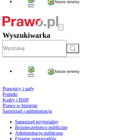
Nasze serwisy
Wyszukiwarka
Szukaj
Nasze serwisy
Prawnicy i sądy
Podatki
Kadry i BHP
Prawo w biznesie
Samorząd i administracja
Samorząd terytorialny
Bezpieczeństwo publiczne
Administracja publiczna
Finanse samorządów