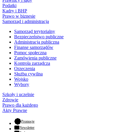
Prawnicy i sądy
Podatki
Kadry i BHP
Prawo w biznesie
Samorząd i administracja
Samorząd terytorialny
Bezpieczeństwo publiczne
Administracja publiczna
Finanse samorządów
Pomoc społeczna
Zamówienia publiczne
Kontrola zarządcza
Orzeczenia
Służba cywilna
Wojsko
Wybory
Szkoły i uczelnie
Zdrowie
Prawo dla każdego
Akty Prawne
- otwiera się w nowej karcie
Promocje
Newsletter