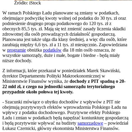
Źródło: iStock
W ramach Polskiego Ładu planowane są zmiany w podatkach,
obejmujące podwyżkę kwoty wolnej od podatku do 30 tys. zł oraz
podniesienie drugiego progu podatkowego do 120 tys. zł z
obecnych 85,5 tys. zł. Mają się też zmienić zasady liczenia składki
zdrowotnej dla osób prowadzących działalność gospodarczą.
Planowana jest także ulga dla klasy średniej, a więc dla osób, które
zarabiają między 6,6 tys. zł a 11 tys. zł miesięcznie
.
Zapowiedziana
w
programie
obniżka
podatków
dla 18 mln osób oznacza, że
wszystkie samorządy, duże i małe, bogate i biedne - będą miały
niższe dochody.
Z informacji, które przekazał w poniedziałek Marek Skawiński,
dyrektor Departamentu Polityki Makroekonomicznej w
Ministerstwie Finansów wynika, że
dochody z PIT spadną o 20-
22 mld zł, z czego na jednostki samorządu terytorialnego
przypadnie około połowa tej kwoty.
- Szacunki mówiące o ubytku dochodów z wpływów z PIT nie
obejmują pozytywnych efektów wprowadzenia Polskiego Ładu na
wpływy z podatku dochodowego. Pozytywne efekty Polskiego
Ładu i zmian w podatkach będą napędzać koniunkturę gospodarczą
i będą pozytywnie wpływać na budżety
samorządowe
– powiedział
Łukasz Czernicki, główny ekonomista Ministerstwa Finansów.