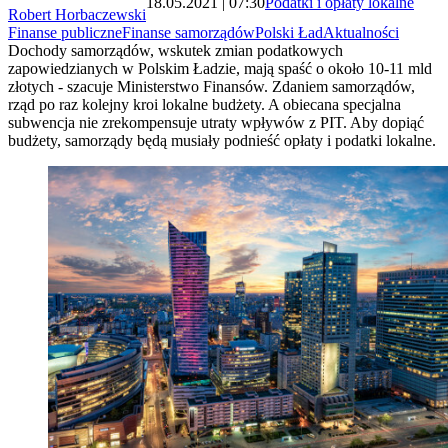
18.05.2021 | 07:30
Podatki i opłaty lokalne
Robert Horbaczewski
Finanse publiczne
Finanse samorządów
Polski Ład
Aktualności
Dochody samorządów, wskutek zmian podatkowych
zapowiedzianych w Polskim Ładzie, mają spaść o około 10-11 mld
złotych - szacuje Ministerstwo Finansów. Zdaniem samorządów,
rząd po raz kolejny kroi lokalne budżety. A obiecana specjalna
subwencja nie zrekompensuje utraty wpływów z PIT. Aby dopiąć
budżety, samorządy będą musiały podnieść opłaty i podatki lokalne.