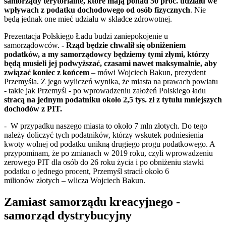
samorządy terytorialne, które mają ponad 50 proc. udziału we
wpływach z podatku dochodowego od osób fizycznych
. Nie
będą jednak one mieć udziału w składce zdrowotnej.
Prezentacja Polskiego Ładu budzi zaniepokojenie u
samorządowców. -
Rząd będzie chwalił się obniżeniem
podatków, a my samorządowcy będziemy tymi złymi, którzy
będą musieli jej podwyższać, czasami nawet maksymalnie, aby
związać koniec z końcem
– mówi Wojciech Bakun, prezydent
Przemyśla. Z jego wyliczeń wynika, że miasta na prawach powiatu
- takie jak Przemyśl - po wprowadzeniu założeń Polskiego ładu
stracą na jednym podatniku około 2,5 tys. zł z tytułu mniejszych
dochodów z PIT.
- W przypadku naszego miasta to około 7 mln złotych. Do tego
należy doliczyć tych podatników, którzy wskutek podniesienia
kwoty wolnej od podatku unikną drugiego progu podatkowego. A
przypominam, że po zmianach w 2019 roku, czyli wprowadzeniu
zerowego PIT dla osób do 26 roku życia i po obniżeniu stawki
podatku o jednego procent, Przemyśl stracił około 6
milionów złotych – wlicza Wojciech Bakun.
Zamiast samorządu kreacyjnego -
samorząd dystrybucyjny