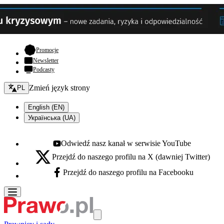
- otwiera się w nowej karcie
Promocje
Newsletter
Podcasty
Zmień język - bieżący:
Zmień język strony
PL
English (EN)
Українська (UA)
Odwiedź nasz kanał w serwisie YouTube
Youtube - otwiera się w nowej karcie
Przejdź do naszego profilu na X (dawniej Twitter)
X - otwiera się w nowej karcie
Przejdź do naszego profilu na Facebooku
Facebook - otwiera się w nowej karcie