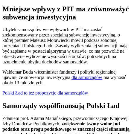
Mniejsze wpływy z PIT ma zrównoważyć
subwencja inwestycyjna
Ubytek samorządów we wpływach w PIT ma zostać
zrekompensowany przez specjalną subwencję inwestycyjną, o
której premier Mateusz Morawiecki mówił podczas sobotniej
prezentacji Polskiego Ładu. Zasady wyliczenia tej subwencji mają
być zapisane w postaci algorytmu w ustawie, co ma pozwolić na
obiektywne wyliczenie wysokości środków, potrzebnych na
uzupełnienie ubytku dochodów samorządów.
Waldemar Buda wiceminister funduszy i polityki regionalnej
ujawnił, że subwencja inwestycyjna
dla samorządów
ma wynosić
około 13 mld złotych.
Polski Ład to też propozycje dla samorządów
Samorządy współfinansują Polski Ład
Zdaniem prof. Adama Mariańskiego, przewodniczącego Krajowej
Izby Doradców Podatkowych,
zwiększenie kwoty wolnej od
podatku oraz progu podatkowego w znacznej części sfinansują