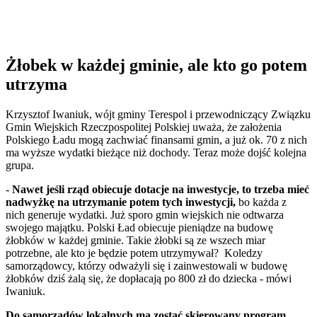
Żłobek w każdej gminie, ale kto go potem
utrzyma
Krzysztof Iwaniuk, wójt gminy Terespol i przewodniczący Związku
Gmin Wiejskich Rzeczpospolitej Polskiej uważa, że założenia
Polskiego Ładu mogą zachwiać finansami gmin, a już ok. 70 z nich
ma wyższe wydatki bieżące niż dochody. Teraz może dojść kolejna
grupa.
-
Nawet jeśli rząd obiecuje dotacje na inwestycje, to trzeba mieć
nadwyżkę na utrzymanie potem tych inwestycji,
bo każda z
nich generuje wydatki. Już sporo gmin wiejskich nie odtwarza
swojego majątku. Polski Ład obiecuje pieniądze na budowę
żłobków w każdej gminie. Takie żłobki są ze wszech miar
potrzebne, ale kto je będzie potem utrzymywał? Koledzy
samorządowcy, którzy odważyli się i zainwestowali w budowę
żłobków dziś żalą się, że dopłacają po 800 zł do dziecka - mówi
Iwaniuk.
Do samorządów lokalnych ma zostać skierowany program