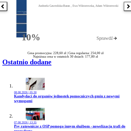
Andrzela Gawrońska-Baran , Ewa Wiktorowska, Adam Wiktorowski
Poprzednia książka
N
10%
Sprawdź
Rabatu
Cena promocyjna: 228,60 zł |
Cena regularna: 254,00 zł
Najniższa cena w ostatnich 30 dniach: 177,80 zł
Ostatnio dodane
08.08.2026 | 05:30
Przejdź do artykułu:
Kandydaci do organów jednostek pomocniczych gmin z nowymi
wymogami
07.08.2026 | 13:35
Przejdź do artykułu:
Psy ratownicze z OSP pomogą innym służbom - nowelizacja trafi do
prezydenta