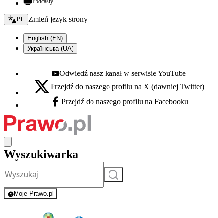
Podcasty
Zmień język - bieżący:
Zmień język strony
PL
English (EN)
Українська (UA)
Odwiedź nasz kanał w serwisie YouTube
Youtube - otwiera się w nowej karcie
Przejdź do naszego profilu na X (dawniej Twitter)
X - otwiera się w nowej karcie
Przejdź do naszego profilu na Facebooku
Facebook - otwiera się w nowej karcie
Wyszukiwarka
Szukaj
Moje Prawo.pl
- rejestracja i logowanie do serwisu