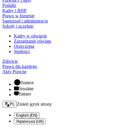
Prawnicy i sądy
Podatki
Kadry i BHP
Prawo w biznesie
Samorząd i administracja
Szkoły i uczelnie
Kadry w oświacie
Zarządzanie oświatą
Orzeczenia
Studenci
Zdrowie
Prawo dla każdego
Akty Prawne
- otwiera się w nowej karcie
Promocje
Newsletter
Podcasty
Zmień język - bieżący:
Zmień język strony
PL
English (EN)
Українська (UA)