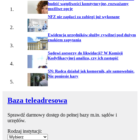
budzić wątpliwości konstytucyjne, rozważamy
możliwe opcje
NFZ nie zapłaci za zabiegi już wykonane
Ewidencja urzędników służby cywilnej pod dużym
znakiem zapytania
Sądowi asesorzy do likwidacji? W Komisji
Kodyfikacyjnej analiza, czy ich zastąpić
SN: Radca działał jak komornik, ale samowolnie.
Nie poniesie kary
Baza teleadresowa
Sprawdź darmowy dostęp do pełnej bazy m.in. sądów i
urzędów.
Rodzaj instytucji: