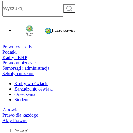
Szukaj
Nasze serwisy
Prawnicy i sądy
Podatki
Kadry i BHP
Prawo w biznesie
Samorząd i administracja
Szkoły i uczelnie
Kadry w oświacie
Zarządzanie oświatą
Orzeczenia
Studenci
Zdrowie
Prawo dla każdego
Akty Prawne
Prawo.pl