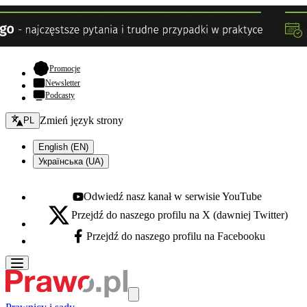
- otwiera się w nowej karcie
Promocje
Newsletter
Podcasty
Zmień język - bieżący:
Zmień język strony
PL
English (EN)
Українська (UA)
Odwiedź nasz kanał w serwisie YouTube
Youtube - otwiera się w nowej karcie
Przejdź do naszego profilu na X (dawniej Twitter)
X - otwiera się w nowej karcie
Przejdź do naszego profilu na Facebooku
Facebook - otwiera się w nowej karcie