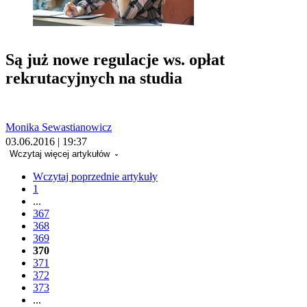
Są już nowe regulacje ws. opłat
rekrutacyjnych na studia
Monika Sewastianowicz
03.06.2016 | 19:37
Wczytaj więcej artykułów
Wczytaj poprzednie artykuły
1
...
367
368
369
370
371
372
373
...