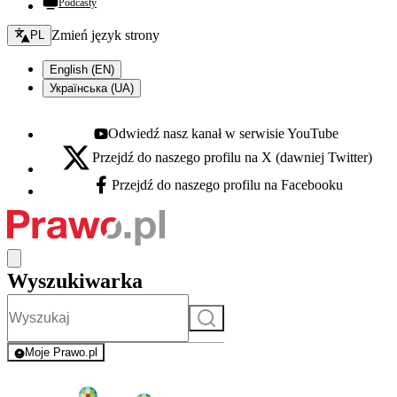
Podcasty
Zmień język - bieżący:
Zmień język strony
PL
English (EN)
Українська (UA)
Odwiedź nasz kanał w serwisie YouTube
Youtube - otwiera się w nowej karcie
Przejdź do naszego profilu na X (dawniej Twitter)
X - otwiera się w nowej karcie
Przejdź do naszego profilu na Facebooku
Facebook - otwiera się w nowej karcie
Wyszukiwarka
Szukaj
Moje Prawo.pl
- rejestracja i logowanie do serwisu