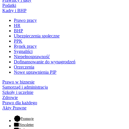
Prawnicy i sądy
Podatki
Kadry i BHP
Prawo pracy
HR
BHP
Ubezpieczenia społeczne
PPK
Rynek pracy
Sygnaliści
Niepełnosprawność
Dofinansowanie do wynagrodzeń
Orzeczenia
Nowe uprawnienia PIP
Prawo w biznesie
Samorząd i administracja
Szkoły i uczelnie
Zdrowie
Prawo dla każdego
Akty Prawne
- otwiera się w nowej karcie
Promocje
Newsletter