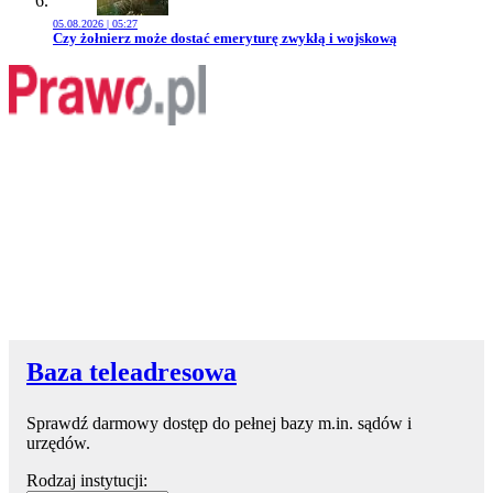
05.08.2026 | 05:27
Przejdź do artykułu:
Czy żołnierz może dostać emeryturę zwykłą i wojskową
Baza teleadresowa
Sprawdź darmowy dostęp do pełnej bazy m.in. sądów i
urzędów.
Rodzaj instytucji: