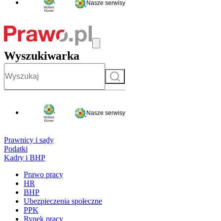
Nasze serwisy
Wyszukiwarka
Szukaj
Nasze serwisy
Prawnicy i sądy
Podatki
Kadry i BHP
Prawo pracy
HR
BHP
Ubezpieczenia społeczne
PPK
Rynek pracy