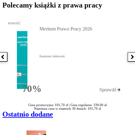
Polecamy książki z prawa pracy
Przejdź do: Meritum Prawo Pracy 2026, Kazimierz Jaśkowski - otw
NOWOŚĆ
Meritum Prawo Pracy 2026
Kazimierz Jaśkowski
Poprzednia książka
N
70%
Sprawdź
Rabatu
Cena promocyjna: 101,70 zł |
Cena regularna: 339,00 zł
Najniższa cena w ostatnich 30 dniach: 101,70 zł
Ostatnio dodane