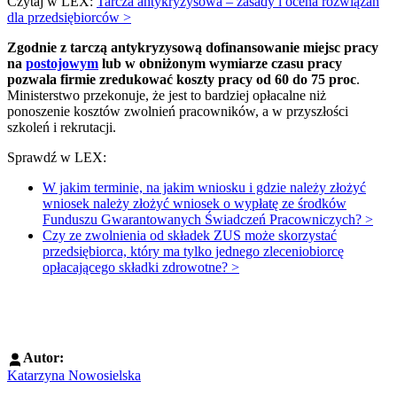
Czytaj w LEX:
Tarcza antykryzysowa – zasady i ocena rozwiązań
dla przedsiębiorców >
Zgodnie z tarczą antykryzysową dofinansowanie miejsc pracy
na
postojowym
lub w obniżonym wymiarze czasu pracy
pozwala firmie zredukować koszty pracy od 60 do 75 proc
.
Ministerstwo przekonuje, że jest to bardziej opłacalne niż
ponoszenie kosztów zwolnień pracowników, a w przyszłości
szkoleń i rekrutacji.
Sprawdź w LEX:
W jakim terminie, na jakim wniosku i gdzie należy złożyć
wniosek należy złożyć wniosek o wypłatę ze środków
Funduszu Gwarantowanych Świadczeń Pracowniczych? >
Czy ze zwolnienia od składek ZUS może skorzystać
przedsiębiorca, który ma tylko jednego zleceniobiorcę
opłacającego składki zdrowotne? >
Autor:
Katarzyna Nowosielska