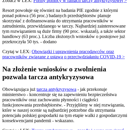
Zobacz w LEX:
Formy pomocy w ramach tarczy antykryzysowej >
Resort powołuje się również na badania PIE zgodnie z którymi
ponad połowa (56 proc.) badanych przedsiębiorstw planuje
skorzystać z dofinansowania do utrzymania pracowników w
zatrudnieniu, przewidzianego w tarczy. Najbardziej zainteresowane
tym rozwiązaniem są duże firmy (90 proc. wskazań), a także sektor
handlowy (63 proc.). Liczba złożonych wniosków o postojowe już
przekroczyła 50 tys. - dodano
Czytaj w LEX:
Obowiązki i uprawnienia pracodawców oraz
pracowników związane z ustawą o przeciwdziałaniu COVID-19 >
Na złożenie wniosków o zwolnienia
pozwala tarcza antykryzysowa
Obowiązująca już
tarcza antykryzysowa
- jak przekonuje
ministerstwo - koncentruje się na zapewnieniu bezpieczeństwa
pracowników oraz zachowaniu płynności i ciągłości
funkcjonowania przedsiębiorstw. - Przyjęliśmy w niej rozwiązania,
które w naszej ocenie są najbardziej potrzebne dla utrzymania
potencjału polskiej gospodarki na tym etapie walki z gospodarczymi
konsekwencjami pandemii - wskazano.