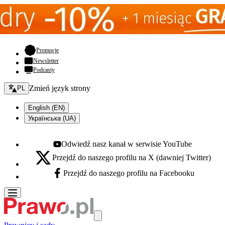
- otwiera się w nowej karcie
Promocje
Newsletter
Podcasty
Zmień język - bieżący:
Zmień język strony
PL
English (EN)
Українська (UA)
Odwiedź nasz kanał w serwisie YouTube
Youtube - otwiera się w nowej karcie
Przejdź do naszego profilu na X (dawniej Twitter)
X - otwiera się w nowej karcie
Przejdź do naszego profilu na Facebooku
Facebook - otwiera się w nowej karcie