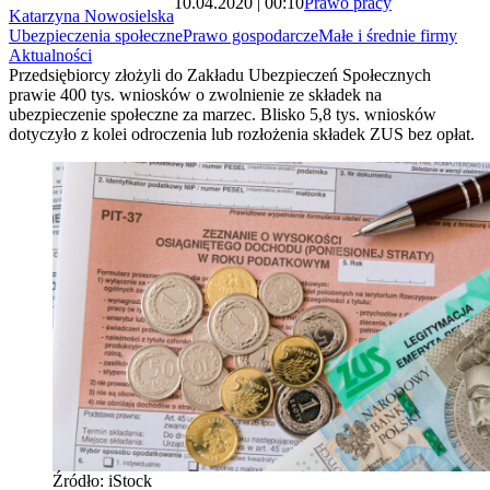
10.04.2020 | 00:10
Prawo pracy
Katarzyna Nowosielska
Ubezpieczenia społeczne
Prawo gospodarcze
Małe i średnie firmy
Aktualności
Przedsiębiorcy złożyli do Zakładu Ubezpieczeń Społecznych
prawie 400 tys. wniosków o zwolnienie ze składek na
ubezpieczenie społeczne za marzec. Blisko 5,8 tys. wniosków
dotyczyło z kolei odroczenia lub rozłożenia składek ZUS bez opłat.
Źródło: iStock