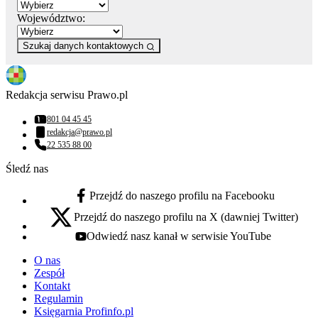
Województwo:
Szukaj danych kontaktowych
Redakcja serwisu Prawo.pl
801 04 45 45
Numer telefonu:
redakcja@prawo.pl
Adres email:
22 535 88 00
Numer telefonu:
Śledź nas
Przejdź do naszego profilu na Facebooku
facebook - otwiera się w nowej karcie
Przejdź do naszego profilu na X (dawniej Twitter)
x - otwiera się w nowej karcie
Odwiedź nasz kanał w serwisie YouTube
youtube - otwiera się w nowej karcie
O nas
Zespół
Kontakt
Regulamin
Księgarnia Profinfo.pl