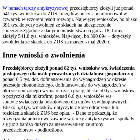
W ramach tarczy antykryzysowej
przedsiębiorcy złożyli już ponad
541 tys. wniosków do ZUS i urzędów pracy - poinformował w
czwartek wieczorem resort rozwoju. Najwięcej wniosków, bo blisko
391 tys. dotyczy zwolnień ze składek na ubezpieczenie
społeczne.Zgodnie z danymi ministerstwa na godz. 18, firmy
złożyły 541,8 tys. wniosków. Najwięcej, bo 390 894 – dotyczyły
zwolnienia ze składek do ZUS za marzec - maj 2020 r.
Inne wnioski o zwolnienia
Przedsiębiorcy złożyli ponad 82 tys. wniosków ws. świadczenia
postojowego dla osób prowadzących działalność gospodarczą;
ponad 6,5 tys. dot. dofinansowania do wynagrodzeń w okresie
przestoju ekonomicznego, dofinansowanie do wynagrodzeń w
okresie obniżonego wymiaru czasu pracy; blisko 50 tys. wniosków
o pożyczki dla mikrofirm; ponad 6,6 tys. wniosków ws
sprawie świadczenia postojowego dla umów cywilnoprawnych.
Blisko 5,8 tys. wniosków dotyczyło z kolei odroczenia lub
rozłożenia składek ZUS bez opłat. - Dane te pokazują, że
rozwiązania pomocowe zawarte w tarczy antykryzysowej spotkały
się już z bardzo dużym zainteresowaniem ze strony
przedsiębiorstw - podkreślono.