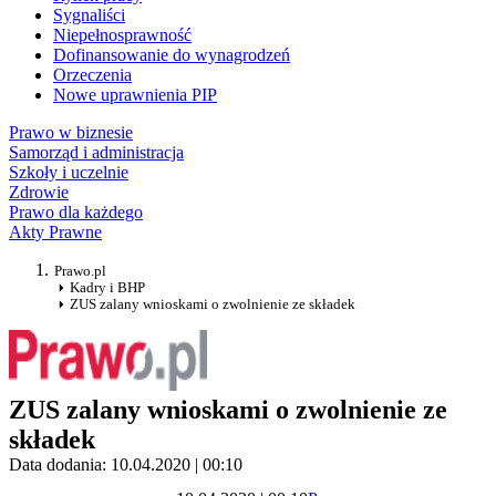
Sygnaliści
Niepełnosprawność
Dofinansowanie do wynagrodzeń
Orzeczenia
Nowe uprawnienia PIP
Prawo w biznesie
Samorząd i administracja
Szkoły i uczelnie
Zdrowie
Prawo dla każdego
Akty Prawne
Prawo.pl
Kadry i BHP
ZUS zalany wnioskami o zwolnienie ze składek
ZUS zalany wnioskami o zwolnienie ze
składek
Data dodania: 10.04.2020 | 00:10