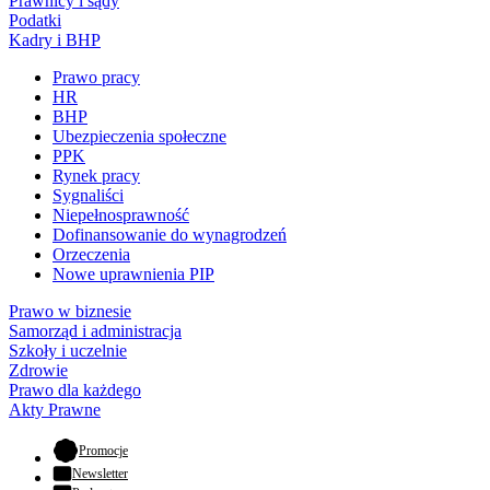
Prawnicy i sądy
Podatki
Kadry i BHP
Prawo pracy
HR
BHP
Ubezpieczenia społeczne
PPK
Rynek pracy
Sygnaliści
Niepełnosprawność
Dofinansowanie do wynagrodzeń
Orzeczenia
Nowe uprawnienia PIP
Prawo w biznesie
Samorząd i administracja
Szkoły i uczelnie
Zdrowie
Prawo dla każdego
Akty Prawne
- otwiera się w nowej karcie
Promocje
Newsletter