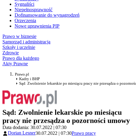
Sygnaliści
Niepełnosprawność
Dofinansowanie do wynagrodzeń
Orzeczenia
Nowe uprawnienia PIP
Prawo w biznesie
Samorząd i administracja
Szkoły i uczelnie
Zdrowie
Prawo dla każdego
Akty Prawne
Prawo.pl
Kadry i BHP
Sąd: Zwolnienie lekarskie po miesiącu pracy nie przesądza o pozorno
Sąd: Zwolnienie lekarskie po miesiącu
pracy nie przesądza o pozorności umowy
Data dodania: 30.07.2022 | 07:30
Dorian Lesner
30.07.2022 | 07:30
Prawo pracy