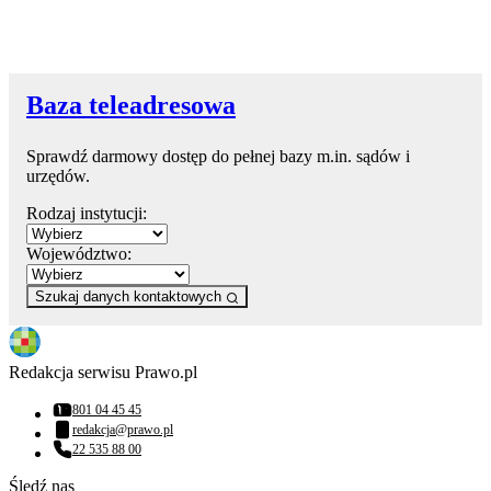
Baza teleadresowa
Sprawdź darmowy dostęp do pełnej bazy m.in. sądów i
urzędów.
Rodzaj instytucji:
Województwo:
Szukaj danych kontaktowych
Redakcja serwisu Prawo.pl
801 04 45 45
Numer telefonu:
redakcja@prawo.pl
Adres email:
22 535 88 00
Numer telefonu:
Śledź nas