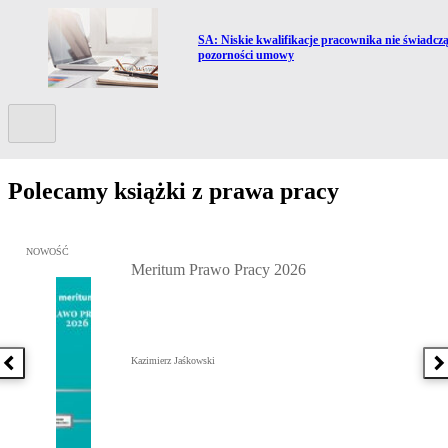
Przejdź do artykułu:
SA: Niskie kwalifikacje pracownika nie świadczą
pozorności umowy
Kolejny slide
Polecamy książki z prawa pracy
Przejdź do: Meritum Prawo Pracy 2026, Kazimierz Jaśkowski - otw
NOWOŚĆ
Meritum Prawo Pracy 2026
Kazimierz Jaśkowski
Poprzednia książka
N