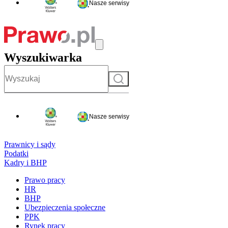
Nasze serwisy
Wyszukiwarka
Szukaj
Nasze serwisy
Prawnicy i sądy
Podatki
Kadry i BHP
Prawo pracy
HR
BHP
Ubezpieczenia społeczne
PPK
Rynek pracy