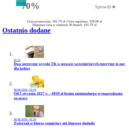
70%
Sprawdź
Rabatu
Cena promocyjna: 101,70 zł |
Cena regularna: 339,00 zł
Najniższa cena w ostatnich 30 dniach: 101,70 zł
Ostatnio dodane
05:32
Przejdź do artykułu:
Dwa sprzeczne wyroki TK w sprawie wcześniejszych emerytur to pat
dla kobiet
08.08.2026 | 10:24
Przejdź do artykułu:
Od 1 stycznia 2027 r. – 4950 zł brutto minimalnego wynagrodzenia
za pracę
08.08.2026 | 05:30
Przejdź do artykułu:
Zwierzak w biurze cenniejszy niż biurowe dodatki