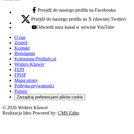
Przejdź do naszego profilu na Facebooku
facebook - otwiera się w nowej karcie
Przejdź do naszego profilu na X (dawniej Twitter)
x - otwiera się w nowej karcie
Odwiedź nasz kanał w serwisie YouTube
youtube - otwiera się w nowej karcie
O nas
Zespół
Kontakt
Regulamin
Księgarnia Profinfo.pl
Wolters Kluwer
FEPI
FPOP
Mapa strony
Polityka prywatności
Pomoc
Zarządzaj preferencjami plików cookie
© 2026 Wolters Kluwer
Realizacja Ideo Powered by:
CMS Edito