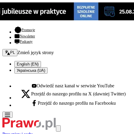
- otwiera się w nowej karcie
Promocje
Newsletter
Podcasty
Zmień język - bieżący:
Zmień język strony
PL
English (EN)
Українська (UA)
Odwiedź nasz kanał w serwisie YouTube
Youtube - otwiera się w nowej karcie
Przejdź do naszego profilu na X (dawniej Twitter)
X - otwiera się w nowej karcie
Przejdź do naszego profilu na Facebooku
Facebook - otwiera się w nowej karcie