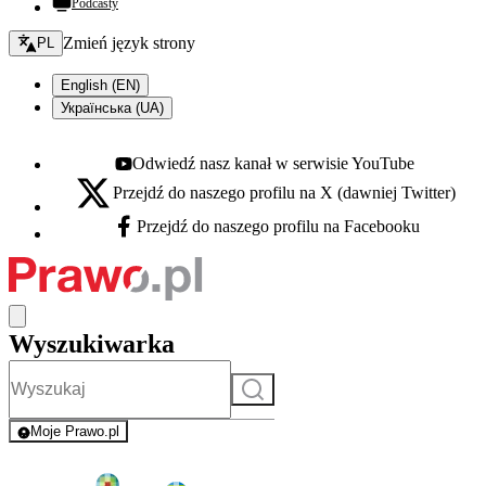
Podcasty
Zmień język - bieżący:
Zmień język strony
PL
English (EN)
Українська (UA)
Odwiedź nasz kanał w serwisie YouTube
Youtube - otwiera się w nowej karcie
Przejdź do naszego profilu na X (dawniej Twitter)
X - otwiera się w nowej karcie
Przejdź do naszego profilu na Facebooku
Facebook - otwiera się w nowej karcie
Wyszukiwarka
Szukaj
Moje Prawo.pl
- rejestracja i logowanie do serwisu