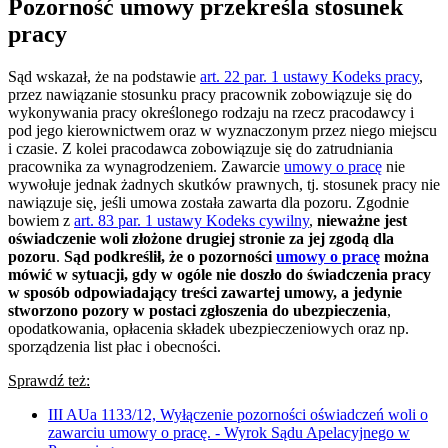
Pozorność umowy przekreśla stosunek
pracy
Sąd wskazał, że na podstawie
art. 22 par. 1 ustawy Kodeks pracy
,
przez nawiązanie stosunku pracy pracownik zobowiązuje się do
wykonywania pracy określonego rodzaju na rzecz pracodawcy i
pod jego kierownictwem oraz w wyznaczonym przez niego miejscu
i czasie. Z kolei pracodawca zobowiązuje się do zatrudniania
pracownika za wynagrodzeniem. Zawarcie
umowy o pracę
nie
wywołuje jednak żadnych skutków prawnych, tj. stosunek pracy nie
nawiązuje się, jeśli umowa została zawarta dla pozoru. Zgodnie
bowiem z
art. 83 par. 1 ustawy Kodeks cywilny
,
nieważne jest
oświadczenie woli złożone drugiej stronie za jej zgodą dla
pozoru
.
Sąd podkreślił, że o pozorności
umowy o pracę
można
mówić w sytuacji, gdy w ogóle nie doszło do świadczenia pracy
w sposób odpowiadający treści zawartej umowy, a jedynie
stworzono pozory w postaci zgłoszenia do ubezpieczenia
,
opodatkowania, opłacenia składek ubezpieczeniowych oraz np.
sporządzenia list płac i obecności.
Sprawdź też:
III AUa 1133/12, Wyłączenie pozorności oświadczeń woli o
zawarciu umowy o pracę. - Wyrok Sądu Apelacyjnego w