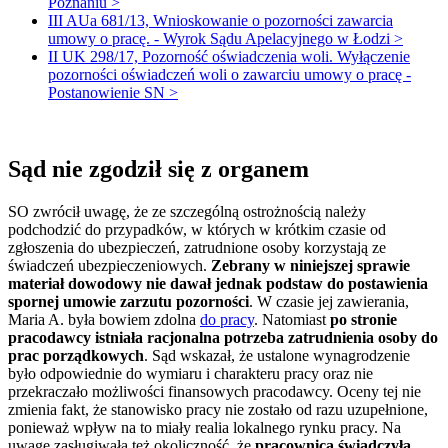
Poznaniu >
III AUa 681/13, Wnioskowanie o pozorności zawarcia
umowy o pracę. - Wyrok Sądu Apelacyjnego w Łodzi >
II UK 298/17, Pozorność oświadczenia woli. Wyłączenie
pozorności oświadczeń woli o zawarciu umowy o pracę -
Postanowienie SN >
Sąd nie zgodził się z organem
SO zwrócił uwagę, że ze szczególną ostrożnością należy
podchodzić do przypadków, w których w krótkim czasie od
zgłoszenia do ubezpieczeń, zatrudnione osoby korzystają ze
świadczeń ubezpieczeniowych.
Zebrany w niniejszej sprawie
materiał dowodowy nie dawał jednak podstaw do postawienia
spornej umowie zarzutu pozorności
. W czasie jej zawierania,
Maria A. była bowiem zdolna
do pracy
. Natomiast
po stronie
pracodawcy istniała racjonalna potrzeba zatrudnienia osoby do
prac porządkowych
. Sąd wskazał, że ustalone wynagrodzenie
było odpowiednie do wymiaru i charakteru pracy oraz nie
przekraczało możliwości finansowych pracodawcy. Oceny tej nie
zmienia fakt, że stanowisko pracy nie zostało od razu uzupełnione,
ponieważ wpływ na to miały realia lokalnego rynku pracy. Na
uwagę zasługiwała też okoliczność, że
pracownica świadczyła