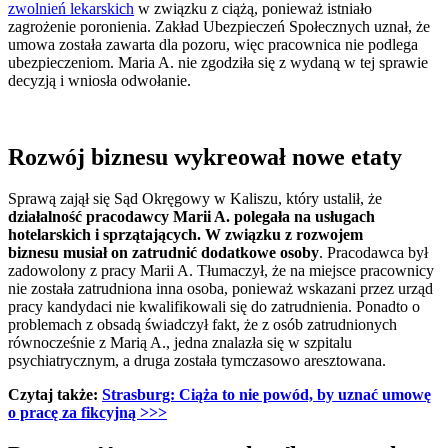
zwolnień lekarskich
w związku z ciążą, ponieważ istniało
zagrożenie poronienia. Zakład Ubezpieczeń Społecznych uznał, że
umowa została zawarta dla pozoru, więc pracownica nie podlega
ubezpieczeniom. Maria A. nie zgodziła się z wydaną w tej sprawie
decyzją i wniosła odwołanie.
Rozwój biznesu wykreował nowe etaty
Sprawą zajął się Sąd Okręgowy w Kaliszu, który ustalił, że
działalność pracodawcy Marii A. polegała na usługach
hotelarskich i sprzątających. W związku z rozwojem
biznesu musiał on zatrudnić dodatkowe osoby
. Pracodawca był
zadowolony z pracy Marii A. Tłumaczył, że na miejsce pracownicy
nie została zatrudniona inna osoba, ponieważ wskazani przez urząd
pracy kandydaci nie kwalifikowali się do zatrudnienia. Ponadto o
problemach z obsadą świadczył fakt, że z osób zatrudnionych
równocześnie z Marią A., jedna znalazła się w szpitalu
psychiatrycznym, a druga została tymczasowo aresztowana.
Czytaj także:
Strasburg: Ciąża to nie powód, by uznać umowę
o pracę za fikcyjną >>>