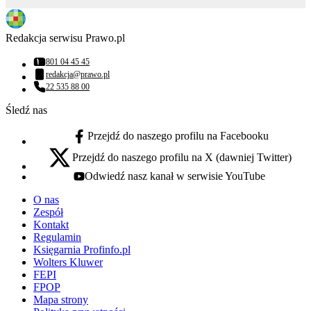
Redakcja serwisu Prawo.pl
801 04 45 45
Numer telefonu:
redakcja@prawo.pl
Adres email:
22 535 88 00
Numer telefonu:
Śledź nas
Przejdź do naszego profilu na Facebooku
facebook - otwiera się w nowej karcie
Przejdź do naszego profilu na X (dawniej Twitter)
x - otwiera się w nowej karcie
Odwiedź nasz kanał w serwisie YouTube
youtube - otwiera się w nowej karcie
O nas
Zespół
Kontakt
Regulamin
Księgarnia Profinfo.pl
Wolters Kluwer
FEPI
FPOP
Mapa strony