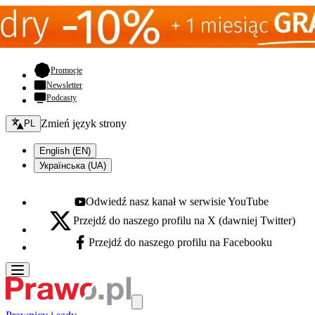
- otwiera się w nowej karcie
Promocje
Newsletter
Podcasty
Zmień język - bieżący:
Zmień język strony
PL
English (EN)
Українська (UA)
Odwiedź nasz kanał w serwisie YouTube
Youtube - otwiera się w nowej karcie
Przejdź do naszego profilu na X (dawniej Twitter)
X - otwiera się w nowej karcie
Przejdź do naszego profilu na Facebooku
Facebook - otwiera się w nowej karcie