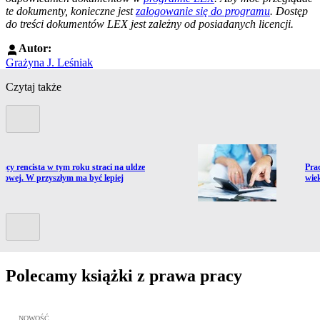
te dokumenty, konieczne jest
zalogowanie się do programu
. Dostęp
do treści dokumentów LEX jest zależny od posiadanych licencji.
Autor:
Grażyna J. Leśniak
Czytaj także
Poprzedni slide
ź do artykułu:
Prze
jący rencista w tym roku straci na uldze
Pra
kowej. W przyszłym ma być lepiej
wie
Kolejny slide
Polecamy książki z prawa pracy
Przejdź do: Meritum Prawo Pracy 2026, Kazimierz Jaśkowski - otw
NOWOŚĆ