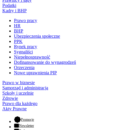
Prawnicy i sądy
Podatki
Kadry i BHP
Prawo pracy
HR
BHP
Ubezpieczenia społeczne
PPK
Rynek pracy
Sygnaliści
Niepełnosprawność
Dofinansowanie do wynagrodzeń
Orzeczenia
Nowe uprawnienia PIP
Prawo w biznesie
Samorząd i administracja
Szkoły i uczelnie
Zdrowie
Prawo dla każdego
Akty Prawne
- otwiera się w nowej karcie
Promocje
Newsletter