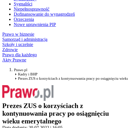
Sygnaliści
Niepełnosprawność
Dofinansowanie do wynagrodzeń
Orzeczenia
Nowe uprawnienia PIP
Prawo w biznesie
Samorząd i administracja
Szkoły i uczelnie
Zdrowie
Prawo dla każdego
Akty Prawne
Prawo.pl
Kadry i BHP
Prezes ZUS o korzyściach z kontynuowania pracy po osiągnięciu wiek
Prezes ZUS o korzyściach z
kontynuowania pracy po osiągnięciu
wieku emerytalnego
Data dodania: 20.07.2022 | 16:05