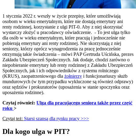
1 stycznia 2022 r. weszły w życie przepisy, które umożliwiają
osobom w wieku emerytalnym, które nie dostają emerytury ani
renty rodzinnej, korzystanie z ulgi PIT-0. Aby z niej skorzystać
wystarczy złożyć u pracodawcy oświadczenie. - To jest ulga tylko
dla osób w wieku emerytalnym, które pracują i jednocześnie nie
pobierają emerytury ani renty rodzinnej. Nie skorzystają z niej
seniorzy, którzy oprócz wynagrodzenia za pracę jednocześnie
otrzymują takie świadczenia – mówi PAP Gertruda Uścińska, prezes
Zakładu Ubezpieczeń Społecznych. Jak dodaje, chodzi zarówno o
niepobieranie emerytury lub renty rodzinnej z Zakładu Ubezpieczeń
Społecznych, jak i ich odpowiedników z systemu rolniczego
(KRUS), zaopatrzeniowego dla
żołnierzy
i funkcjonariuszy służb
mundurowych (w tym przypadku wykluczone są również odprawy)
oraz sędziów i prokuratorów (uposażenia w stanie spoczynku oraz
uposażenia rodzinne).
Czytaj również:
Ulga dla pracującego seniora także przez część
roku
>
Czytaj też:
Starsi szansą dla rynku pracy >>>
Dla kogo ulga w PIT?