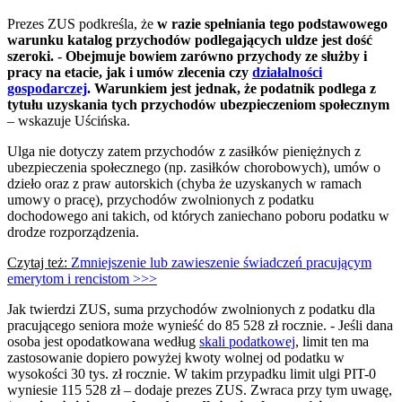
Prezes ZUS podkreśla, że
w razie spełniania tego podstawowego
warunku katalog przychodów podlegających uldze jest dość
szeroki.
-
Obejmuje bowiem zarówno przychody ze służby i
pracy na etacie, jak i umów zlecenia czy
działalności
gospodarczej
. Warunkiem jest jednak, że podatnik podlega z
tytułu uzyskania tych przychodów ubezpieczeniom społecznym
– wskazuje Uścińska.
Ulga nie dotyczy zatem przychodów z zasiłków pieniężnych z
ubezpieczenia społecznego (np. zasiłków chorobowych), umów o
dzieło oraz z praw autorskich (chyba że uzyskanych w ramach
umowy o pracę), przychodów zwolnionych z podatku
dochodowego ani takich, od których zaniechano poboru podatku w
drodze rozporządzenia.
Czytaj też:
Zmniejszenie lub zawieszenie świadczeń pracującym
emerytom i rencistom >>>
Jak twierdzi ZUS, suma przychodów zwolnionych z podatku dla
pracującego seniora może wynieść do 85 528 zł rocznie. - Jeśli dana
osoba jest opodatkowana według
skali podatkowej
, limit ten ma
zastosowanie dopiero powyżej kwoty wolnej od podatku w
wysokości 30 tys. zł rocznie. W takim przypadku limit ulgi PIT-0
wyniesie 115 528 zł – dodaje prezes ZUS. Zwraca przy tym uwagę,