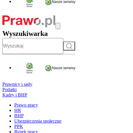
Nasze serwisy
Wyszukiwarka
Szukaj
Nasze serwisy
Prawnicy i sądy
Podatki
Kadry i BHP
Prawo pracy
HR
BHP
Ubezpieczenia społeczne
PPK
Rynek pracy