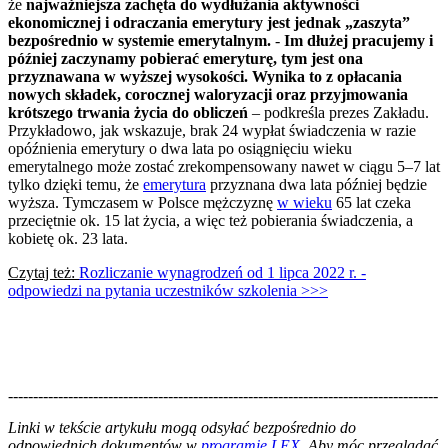
że
najważniejsza zachęta do wydłużania aktywności
ekonomicznej i odraczania emerytury jest jednak „zaszyta”
bezpośrednio w systemie emerytalnym.
-
Im dłużej pracujemy i
później zaczynamy pobierać emeryturę, tym jest ona
przyznawana w wyższej wysokości. Wynika to z opłacania
nowych składek, corocznej waloryzacji oraz przyjmowania
krótszego trwania życia do obliczeń
– podkreśla prezes Zakładu.
Przykładowo, jak wskazuje, brak 24 wypłat świadczenia w razie
opóźnienia emerytury o dwa lata po osiągnięciu wieku
emerytalnego może zostać zrekompensowany nawet w ciągu 5–7 lat
tylko dzięki temu, że
emerytura
przyznana dwa lata później będzie
wyższa. Tymczasem w Polsce mężczyznę
w wieku
65 lat czeka
przeciętnie ok. 15 lat życia, a więc też pobierania świadczenia, a
kobietę ok. 23 lata.
Czytaj też:
Rozliczanie wynagrodzeń od 1 lipca 2022 r. -
odpowiedzi na pytania uczestników szkolenia >>>
--------------------------------------------------------------------------------------
--------------------------------------------------------
Linki w tekście artykułu mogą odsyłać bezpośrednio do
odpowiednich dokumentów w
programie LEX
. Aby móc przeglądać