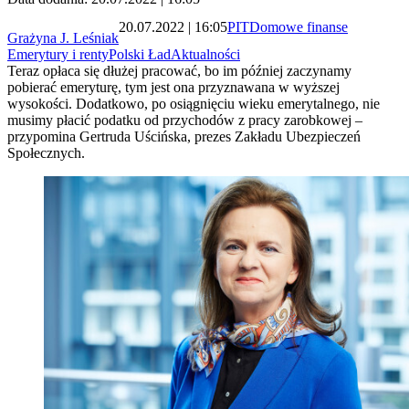
20.07.2022 | 16:05
PIT
Domowe finanse
Grażyna J. Leśniak
Emerytury i renty
Polski Ład
Aktualności
Teraz opłaca się dłużej pracować, bo im później zaczynamy
pobierać emeryturę, tym jest ona przyznawana w wyższej
wysokości. Dodatkowo, po osiągnięciu wieku emerytalnego, nie
musimy płacić podatku od przychodów z pracy zarobkowej –
przypomina Gertruda Uścińska, prezes Zakładu Ubezpieczeń
Społecznych.