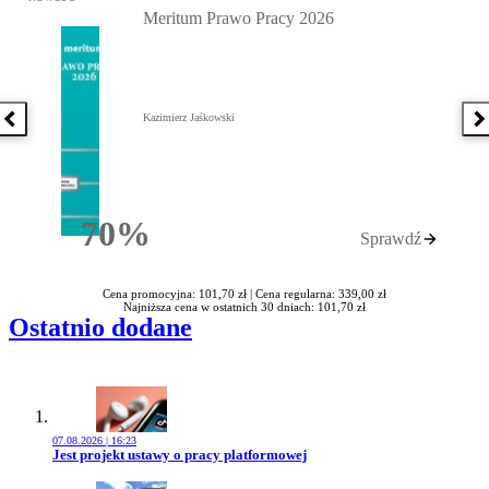
Meritum Prawo Pracy 2026
Kazimierz Jaśkowski
Poprzednia książka
N
70%
Sprawdź
Rabatu
Cena promocyjna: 101,70 zł |
Cena regularna: 339,00 zł
Najniższa cena w ostatnich 30 dniach: 101,70 zł
Ostatnio dodane
07.08.2026 | 16:23
Przejdź do artykułu:
Jest projekt ustawy o pracy platformowej