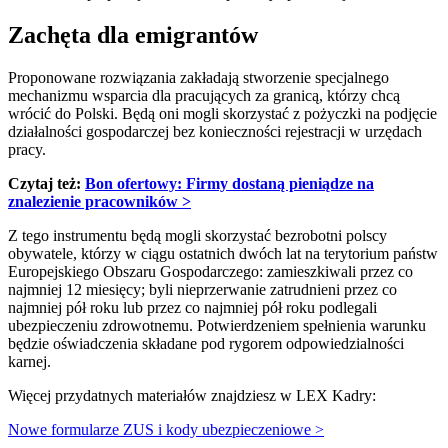
Zachęta dla emigrantów
Proponowane rozwiązania zakładają stworzenie specjalnego
mechanizmu wsparcia dla pracujących za granicą, którzy chcą
wrócić do Polski. Będą oni mogli skorzystać z pożyczki na podjęcie
działalności gospodarczej bez konieczności rejestracji w urzędach
pracy.
Czytaj też:
Bon ofertowy: Firmy dostaną pieniądze na
znalezienie pracowników >
Z tego instrumentu będą mogli skorzystać bezrobotni polscy
obywatele, którzy w ciągu ostatnich dwóch lat na terytorium państw
Europejskiego Obszaru Gospodarczego: zamieszkiwali przez co
najmniej 12 miesięcy; byli nieprzerwanie zatrudnieni przez co
najmniej pół roku lub przez co najmniej pół roku podlegali
ubezpieczeniu zdrowotnemu. Potwierdzeniem spełnienia warunku
będzie oświadczenia składane pod rygorem odpowiedzialności
karnej.
Więcej przydatnych materiałów znajdziesz w LEX Kadry:
Nowe formularze ZUS i kody ubezpieczeniowe >