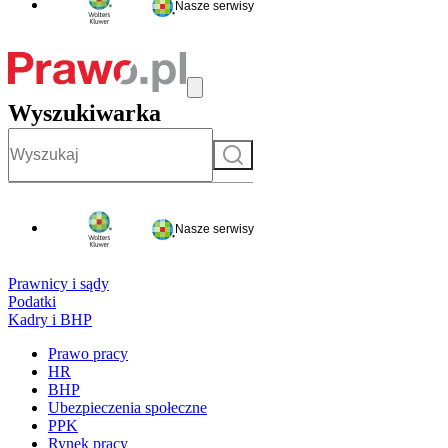
Nasze serwisy
Wyszukiwarka
Szukaj
Nasze serwisy
Prawnicy i sądy
Podatki
Kadry i BHP
Prawo pracy
HR
BHP
Ubezpieczenia społeczne
PPK
Rynek pracy