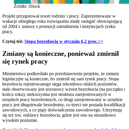
Źródło: iStock
Projekt przygotował resort rodziny i pracy. Zaprezentowane w
wakacje ubiegłego roku rozwiązania miały zastąpić obowiązującą
od 2004 r. ustawę o promocji zatrudnienia i instytucjach rynku
pracy.
Czytaj też:
Stopa bezrobocia w styczniu 6,2 proc.
>>
Zmiany są konieczne, ponieważ zmienił
się rynek pracy
Ministerstwo podkreślało po przedstawieniu projektu, że zmiany
legislacyjne są konieczne, bo zmienił się sam rynek pracy. Stopa
bezrobocia rejestrowanego sięga rekordowo niskich poziomów,
stale obserwowany jest sezonowy wzrost bezrobocia (na początku i
końcu roku); niekorzystna jest struktura zarejestrowanych w
urzędach pracy bezrobotnych, co drugi zarejestrowany w urzędzie
pracy jest długotrwale bezrobotny, co trzeci nie posiada kwalifikacji
zawodowych, a co piąty doświadczenia zawodowego. Utrzymują
się też tzw. enklawy bezrobocia, gdzie jest ono na stosunkowo
wysokim poziomie.