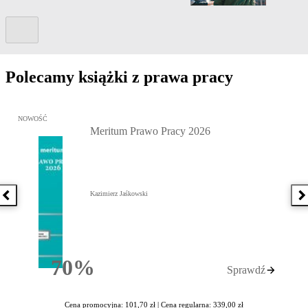
Kolejny slide
Polecamy książki z prawa pracy
Przejdź do: Meritum Prawo Pracy 2026, Kazimierz Jaśkowski - otw
NOWOŚĆ
Meritum Prawo Pracy 2026
Kazimierz Jaśkowski
Poprzednia książka
N
70%
Sprawdź
Rabatu
Cena promocyjna: 101,70 zł |
Cena regularna: 339,00 zł