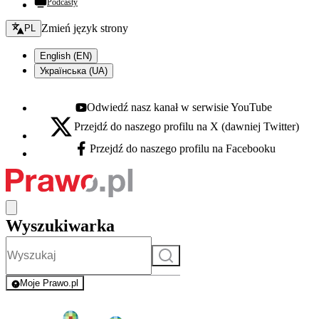
Podcasty
Zmień język - bieżący:
Zmień język strony
PL
English (EN)
Українська (UA)
Odwiedź nasz kanał w serwisie YouTube
Youtube - otwiera się w nowej karcie
Przejdź do naszego profilu na X (dawniej Twitter)
X - otwiera się w nowej karcie
Przejdź do naszego profilu na Facebooku
Facebook - otwiera się w nowej karcie
Wyszukiwarka
Szukaj
Moje Prawo.pl
- rejestracja i logowanie do serwisu