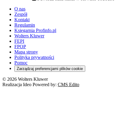
youtube - otwiera się w nowej karcie
O nas
Zespół
Kontakt
Regulamin
Księgarnia Profinfo.pl
Wolters Kluwer
FEPI
FPOP
Mapa strony
Polityka prywatności
Pomoc
Zarządzaj preferencjami plików cookie
© 2026 Wolters Kluwer
Realizacja Ideo Powered by:
CMS Edito