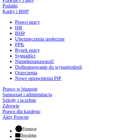
Prawnicy i sądy
Podatki
Kadry i BHP
Prawo pracy
HR
BHP
Ubezpieczenia społeczne
PPK
Rynek pracy
Sygnaliści
Niepełnosprawność
Dofinansowanie do wynagrodzeń
Orzeczenia
Nowe uprawnienia PIP
Prawo w biznesie
Samorząd i administracja
Szkoły i uczelnie
Zdrowie
Prawo dla każdego
Akty Prawne
- otwiera się w nowej karcie
Promocje
Newsletter