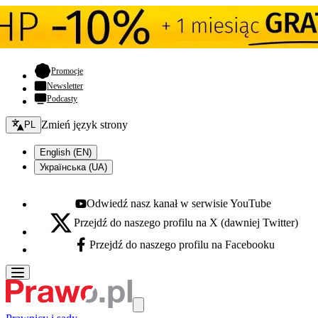
- otwiera się w nowej karcie
Promocje
Newsletter
Podcasty
Zmień język - bieżący:
Zmień język strony
PL
English (EN)
Українська (UA)
Odwiedź nasz kanał w serwisie YouTube
Youtube - otwiera się w nowej karcie
Przejdź do naszego profilu na X (dawniej Twitter)
X - otwiera się w nowej karcie
Przejdź do naszego profilu na Facebooku
Facebook - otwiera się w nowej karcie