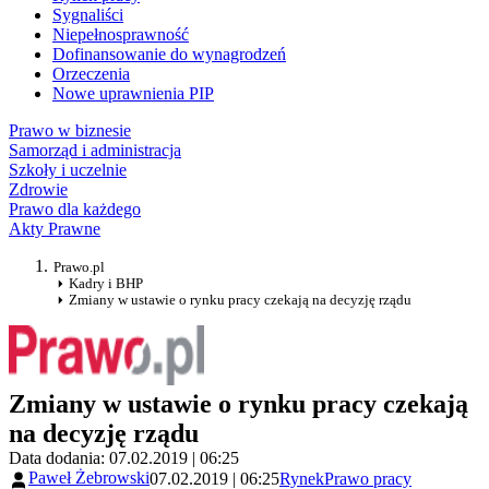
Sygnaliści
Niepełnosprawność
Dofinansowanie do wynagrodzeń
Orzeczenia
Nowe uprawnienia PIP
Prawo w biznesie
Samorząd i administracja
Szkoły i uczelnie
Zdrowie
Prawo dla każdego
Akty Prawne
Prawo.pl
Kadry i BHP
Zmiany w ustawie o rynku pracy czekają na decyzję rządu
Zmiany w ustawie o rynku pracy czekają
na decyzję rządu
Data dodania: 07.02.2019 | 06:25
Paweł Żebrowski
07.02.2019 | 06:25
Rynek
Prawo pracy