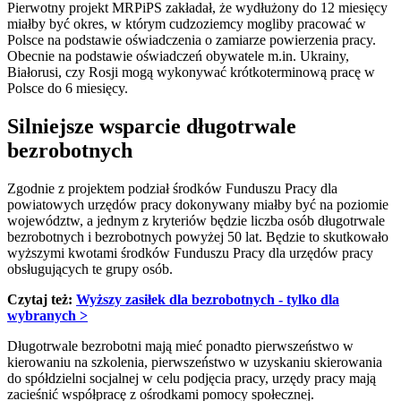
Pierwotny projekt MRPiPS zakładał, że wydłużony do 12 miesięcy
miałby być okres, w którym cudzoziemcy mogliby pracować w
Polsce na podstawie oświadczenia o zamiarze powierzenia pracy.
Obecnie na podstawie oświadczeń obywatele m.in. Ukrainy,
Białorusi, czy Rosji mogą wykonywać krótkoterminową pracę w
Polsce do 6 miesięcy.
Silniejsze wsparcie długotrwale
bezrobotnych
Zgodnie z projektem podział środków Funduszu Pracy dla
powiatowych urzędów pracy dokonywany miałby być na poziomie
województw, a jednym z kryteriów będzie liczba osób długotrwale
bezrobotnych i bezrobotnych powyżej 50 lat. Będzie to skutkowało
wyższymi kwotami środków Funduszu Pracy dla urzędów pracy
obsługujących te grupy osób.
Czytaj też:
Wyższy zasiłek dla bezrobotnych - tylko dla
wybranych >
Długotrwale bezrobotni mają mieć ponadto pierwszeństwo w
kierowaniu na szkolenia, pierwszeństwo w uzyskaniu skierowania
do spółdzielni socjalnej w celu podjęcia pracy, urzędy pracy mają
zacieśnić współpracę z ośrodkami pomocy społecznej.