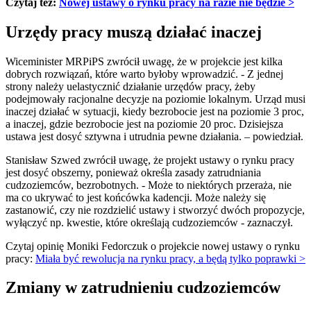
Czytaj też:
Nowej ustawy o rynku pracy na razie nie będzie >
Urzędy pracy muszą działać inaczej
Wiceminister MRPiPS zwrócił uwagę, że w projekcie jest kilka
dobrych rozwiązań, które warto byłoby wprowadzić. - Z jednej
strony należy uelastycznić działanie urzędów pracy, żeby
podejmowały racjonalne decyzje na poziomie lokalnym. Urząd musi
inaczej działać w sytuacji, kiedy bezrobocie jest na poziomie 3 proc,
a inaczej, gdzie bezrobocie jest na poziomie 20 proc. Dzisiejsza
ustawa jest dosyć sztywna i utrudnia pewne działania. – powiedział.
Stanisław Szwed zwrócił uwagę, że projekt ustawy o rynku pracy
jest dosyć obszerny, ponieważ określa zasady zatrudniania
cudzoziemców, bezrobotnych. - Może to niektórych przeraża, nie
ma co ukrywać to jest końcówka kadencji. Może należy się
zastanowić, czy nie rozdzielić ustawy i stworzyć dwóch propozycje,
wyłączyć np. kwestie, które określają cudzoziemców - zaznaczył.
Czytaj opinię Moniki Fedorczuk o projekcie nowej ustawy o rynku
pracy:
Miała być rewolucja na rynku pracy, a będą tylko poprawki >
Zmiany w zatrudnieniu cudzoziemców