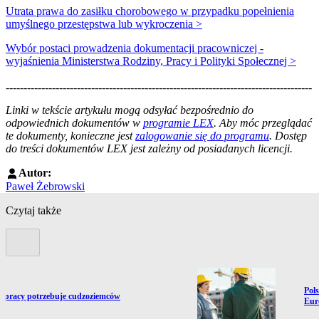
Utrata prawa do zasiłku chorobowego w przypadku popełnienia
umyślnego przestępstwa lub wykroczenia >
Wybór postaci prowadzenia dokumentacji pracowniczej -
wyjaśnienia Ministerstwa Rodziny, Pracy i Polityki Społecznej >
--------------------------------------------------------------------------------------
--------------------------------------------------------
Linki w tekście artykułu mogą odsyłać bezpośrednio do
odpowiednich dokumentów w
programie LEX
. Aby móc przeglądać
te dokumenty, konieczne jest
zalogowanie się do programu
. Dostęp
do treści dokumentów LEX jest zależny od posiadanych licencji.
Autor:
Paweł Żebrowski
Czytaj także
Poprzedni slide
Prze
Pol
ź do artykułu:
 pracy potrzebuje cudzoziemców
Eur