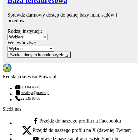
Baza teleadresowa
Sprawdź darmowy dostęp do pełnej bazy m.in. sądów i
urzędów.
Rodzaj instytucji:
Województwo:
Szukaj danych kontaktowych
Redakcja serwisu Prawo.pl
801 04 45 45
Numer telefonu:
redakcja@prawo.pl
Adres email:
22 535 88 00
Numer telefonu:
Śledź nas
Przejdź do naszego profilu na Facebooku
facebook - otwiera się w nowej karcie
Przejdź do naszego profilu na X (dawniej Twitter)
x - otwiera się w nowej karcie
Odwiedź nasz kanał w serwisie YouTube