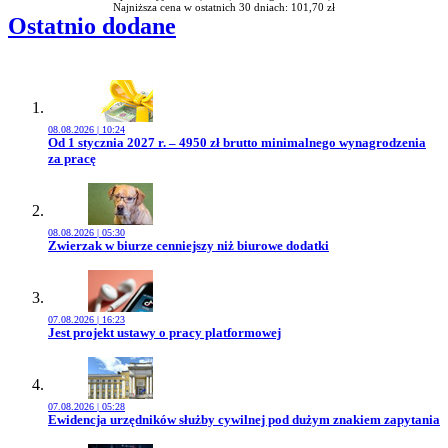
Najniższa cena w ostatnich 30 dniach: 101,70 zł
Ostatnio dodane
08.08.2026 | 10:24
Przejdź do artykułu:
Od 1 stycznia 2027 r. – 4950 zł brutto minimalnego wynagrodzenia
za pracę
08.08.2026 | 05:30
Przejdź do artykułu:
Zwierzak w biurze cenniejszy niż biurowe dodatki
07.08.2026 | 16:23
Przejdź do artykułu:
Jest projekt ustawy o pracy platformowej
07.08.2026 | 05:28
Przejdź do artykułu:
Ewidencja urzędników służby cywilnej pod dużym znakiem zapytania