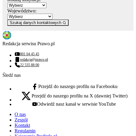
Województwo:
Szukaj danych kontaktowych
Redakcja serwisu Prawo.pl
801 04 45 45
Numer telefonu:
redakcja@prawo.pl
Adres email:
22 535 88 00
Numer telefonu:
Śledź nas
Przejdź do naszego profilu na Facebooku
facebook - otwiera się w nowej karcie
Przejdź do naszego profilu na X (dawniej Twitter)
x - otwiera się w nowej karcie
Odwiedź nasz kanał w serwisie YouTube
youtube - otwiera się w nowej karcie
O nas
Zespół
Kontakt
Regulamin