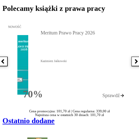
Polecamy książki z prawa pracy
Przejdź do: Meritum Prawo Pracy 2026, Kazimierz Jaśkowski - otw
NOWOŚĆ
Meritum Prawo Pracy 2026
Kazimierz Jaśkowski
Poprzednia książka
N
70%
Sprawdź
Rabatu
Cena promocyjna: 101,70 zł |
Cena regularna: 339,00 zł
Najniższa cena w ostatnich 30 dniach: 101,70 zł
Ostatnio dodane