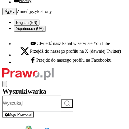
Podcasty
Zmień język - bieżący:
Zmień język strony
PL
English (EN)
Українська (UA)
Odwiedź nasz kanał w serwisie YouTube
Youtube - otwiera się w nowej karcie
Przejdź do naszego profilu na X (dawniej Twitter)
X - otwiera się w nowej karcie
Przejdź do naszego profilu na Facebooku
Facebook - otwiera się w nowej karcie
Wyszukiwarka
Szukaj
Moje Prawo.pl
- rejestracja i logowanie do serwisu