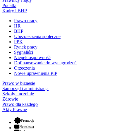
Prawnicy i sądy
Podatki
Kadry i BHP
Prawo pracy
HR
BHP
Ubezpieczenia społeczne
PPK
Rynek pracy
Sygnaliści
Niepełnosprawność
Dofinansowanie do wynagrodzeń
Orzeczenia
Nowe uprawnienia PIP
Prawo w biznesie
Samorząd i administracja
Szkoły i uczelnie
Zdrowie
Prawo dla każdego
Akty Prawne
- otwiera się w nowej karcie
Promocje
Newsletter