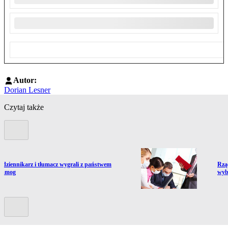
Autor:
Dorian Lesner
Czytaj także
Poprzedni slide
ź do artykułu:
Prze
, dziennikarz i tłumacz wygrali z państwem
Rząd
o smog
wyb
Kolejny slide