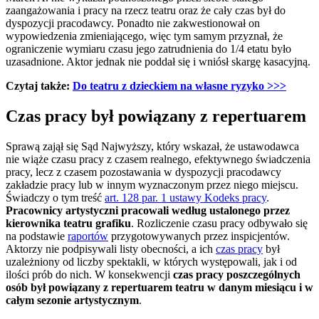
zaangażowania i pracy na rzecz teatru oraz że cały czas był do
dyspozycji pracodawcy. Ponadto nie zakwestionował on
wypowiedzenia zmieniającego, więc tym samym przyznał, że
ograniczenie wymiaru czasu jego zatrudnienia do 1/4 etatu było
uzasadnione. Aktor jednak nie poddał się i wniósł skargę kasacyjną.
Czytaj także:
Do teatru z dzieckiem na własne ryzyko >>>
Czas pracy był powiązany z repertuarem
Sprawą zajął się Sąd Najwyższy, który wskazał, że ustawodawca
nie wiąże czasu pracy z czasem realnego, efektywnego świadczenia
pracy, lecz z czasem pozostawania w dyspozycji pracodawcy
zakładzie pracy lub w innym wyznaczonym przez niego miejscu.
Świadczy o tym treść
art. 128 par. 1 ustawy Kodeks pracy
.
Pracownicy artystyczni pracowali według ustalonego przez
kierownika teatru grafiku
. Rozliczenie czasu pracy odbywało się
na podstawie
raportów
przygotowywanych przez inspicjentów.
Aktorzy nie podpisywali listy obecności, a ich
czas pracy
był
uzależniony od liczby spektakli, w których występowali, jak i od
ilości prób do nich. W konsekwencji
czas pracy poszczególnych
osób był powiązany z repertuarem teatru w danym miesiącu i w
całym sezonie artystycznym
.