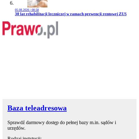
05.08.2026 | 08:58
Przejdź do artykułu:
30 lat rehabilitacji leczniczej w ramach prewencji rentowej ZUS
Baza teleadresowa
Sprawdź darmowy dostęp do pełnej bazy m.in. sądów i
urzędów.
Rodzaj instytucji: