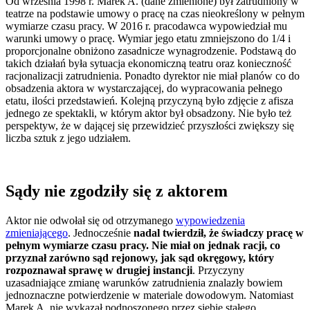
Od września 1998 r. Marek A. (dane zmienione) był zatrudniony w
teatrze na podstawie umowy o pracę na czas nieokreślony w pełnym
wymiarze czasu pracy. W 2016 r. pracodawca wypowiedział mu
warunki umowy o pracę. Wymiar jego etatu zmniejszono do 1/4 i
proporcjonalne obniżono zasadnicze wynagrodzenie. Podstawą do
takich działań była sytuacja ekonomiczną teatru oraz konieczność
racjonalizacji zatrudnienia. Ponadto dyrektor nie miał planów co do
obsadzenia aktora w wystarczającej, do wypracowania pełnego
etatu, ilości przedstawień. Kolejną przyczyną było zdjęcie z afisza
jednego ze spektakli, w którym aktor był obsadzony. Nie było też
perspektyw, że w dającej się przewidzieć przyszłości zwiększy się
liczba sztuk z jego udziałem.
Sądy nie zgodziły się z aktorem
Aktor nie odwołał się od otrzymanego
wypowiedzenia
zmieniającego
. Jednocześnie
nadal twierdził, że świadczy pracę w
pełnym wymiarze czasu pracy. Nie miał on jednak racji, co
przyznał zarówno sąd rejonowy, jak sąd okręgowy, który
rozpoznawał sprawę w drugiej instancji
. Przyczyny
uzasadniające zmianę warunków zatrudnienia znalazły bowiem
jednoznaczne potwierdzenie w materiale dowodowym. Natomiast
Marek A. nie wykazał podnoszonego przez siebie stałego