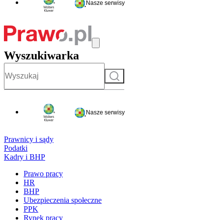
Nasze serwisy
Wyszukiwarka
Szukaj
Nasze serwisy
Prawnicy i sądy
Podatki
Kadry i BHP
Prawo pracy
HR
BHP
Ubezpieczenia społeczne
PPK
Rynek pracy