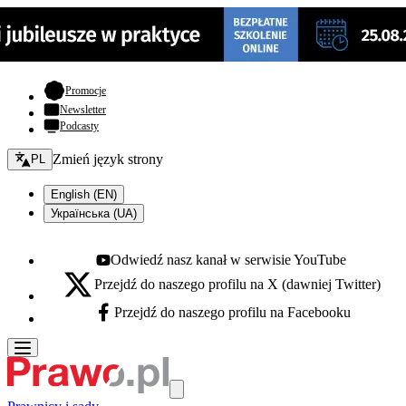
- otwiera się w nowej karcie
Promocje
Newsletter
Podcasty
Zmień język - bieżący:
Zmień język strony
PL
English (EN)
Українська (UA)
Odwiedź nasz kanał w serwisie YouTube
Youtube - otwiera się w nowej karcie
Przejdź do naszego profilu na X (dawniej Twitter)
X - otwiera się w nowej karcie
Przejdź do naszego profilu na Facebooku
Facebook - otwiera się w nowej karcie