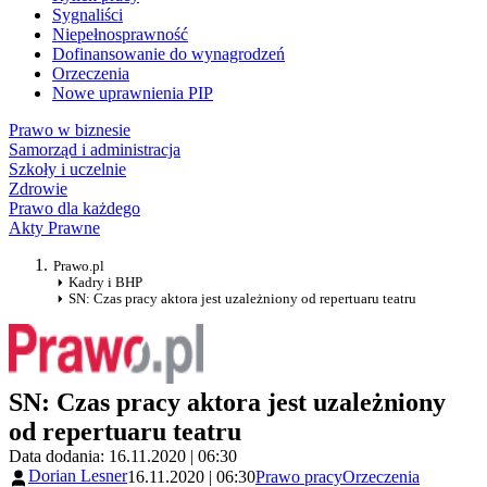
Sygnaliści
Niepełnosprawność
Dofinansowanie do wynagrodzeń
Orzeczenia
Nowe uprawnienia PIP
Prawo w biznesie
Samorząd i administracja
Szkoły i uczelnie
Zdrowie
Prawo dla każdego
Akty Prawne
Prawo.pl
Kadry i BHP
SN: Czas pracy aktora jest uzależniony od repertuaru teatru
SN: Czas pracy aktora jest uzależniony
od repertuaru teatru
Data dodania: 16.11.2020 | 06:30
Dorian Lesner
16.11.2020 | 06:30
Prawo pracy
Orzeczenia