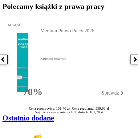
Polecamy książki z prawa pracy
Przejdź do: Meritum Prawo Pracy 2026, Kazimierz Jaśkowski - otw
NOWOŚĆ
Meritum Prawo Pracy 2026
Kazimierz Jaśkowski
Poprzednia książka
N
70%
Sprawdź
Rabatu
Cena promocyjna: 101,70 zł |
Cena regularna: 339,00 zł
Najniższa cena w ostatnich 30 dniach: 101,70 zł
Ostatnio dodane