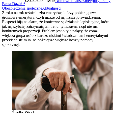
08.05.2025 | 18:15
Domowe finanse
Emerytury i renty
Beata Dązbłaż
Ubezpieczenia społeczne
Aktualności
Z roku na rok rośnie liczba emerytów, którzy pobierają tzw.
groszowe emerytury, czyli niższe od najniższego świadczenia.
Eksperci biją na alarm, że konieczne są działania legislacyjne, które
jak najszybciej zatrzymają ten trend, tymczasem rząd nie ma
konkretnych propozycji. Problem jest o tyle palący, że coraz
większa grupa osób z bardzo niskimi świadczeniami emerytalnymi
przekłada się m.in. na późniejsze większe koszty pomocy
społecznej.
Źródło: iStock