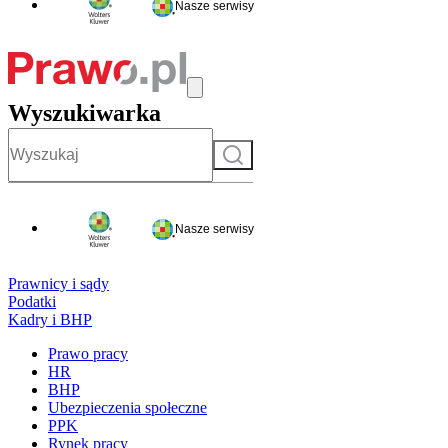
Nasze serwisy
Wyszukiwarka
Szukaj
Nasze serwisy
Prawnicy i sądy
Podatki
Kadry i BHP
Prawo pracy
HR
BHP
Ubezpieczenia społeczne
PPK
Rynek pracy