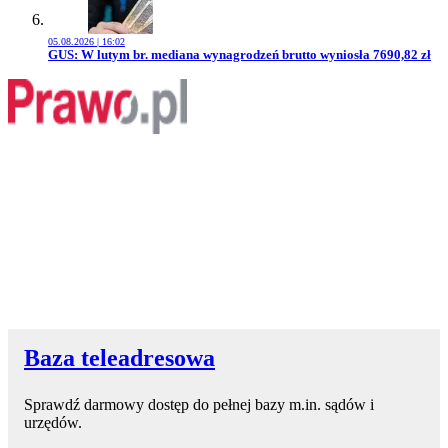
05.08.2026 | 16:02
Przejdź do artykułu:
GUS: W lutym br. mediana wynagrodzeń brutto wyniosła 7690,82 zł
Baza teleadresowa
Sprawdź darmowy dostęp do pełnej bazy m.in. sądów i
urzędów.