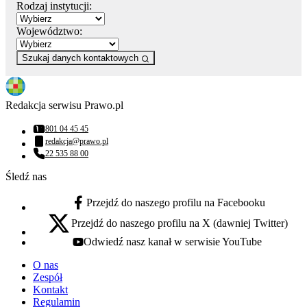
Rodzaj instytucji:
Województwo:
Szukaj danych kontaktowych
Redakcja serwisu Prawo.pl
801 04 45 45
Numer telefonu:
redakcja@prawo.pl
Adres email:
22 535 88 00
Numer telefonu:
Śledź nas
Przejdź do naszego profilu na Facebooku
facebook - otwiera się w nowej karcie
Przejdź do naszego profilu na X (dawniej Twitter)
x - otwiera się w nowej karcie
Odwiedź nasz kanał w serwisie YouTube
youtube - otwiera się w nowej karcie
O nas
Zespół
Kontakt
Regulamin