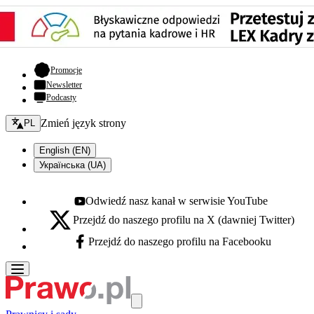
- otwiera się w nowej karcie
Promocje
Newsletter
Podcasty
Zmień język - bieżący:
Zmień język strony
PL
English (EN)
Українська (UA)
Odwiedź nasz kanał w serwisie YouTube
Youtube - otwiera się w nowej karcie
Przejdź do naszego profilu na X (dawniej Twitter)
X - otwiera się w nowej karcie
Przejdź do naszego profilu na Facebooku
Facebook - otwiera się w nowej karcie