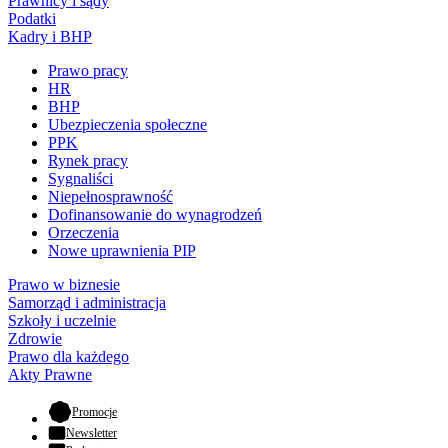
Prawnicy i sądy
Podatki
Kadry i BHP
Prawo pracy
HR
BHP
Ubezpieczenia społeczne
PPK
Rynek pracy
Sygnaliści
Niepełnosprawność
Dofinansowanie do wynagrodzeń
Orzeczenia
Nowe uprawnienia PIP
Prawo w biznesie
Samorząd i administracja
Szkoły i uczelnie
Zdrowie
Prawo dla każdego
Akty Prawne
- otwiera się w nowej karcie
Promocje
Newsletter