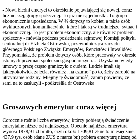
- Nowi biedni emeryci to określenie pojawiającej się nowej, coraz
liczniejszej, grupy społecznej. To już nie są jednostki. To grupa
ekonomicznie upośledzona. W ¾ dotyczy to kobiet, a także osób
wykluczonych komunikacyjnie, które i tak są w trudniejszej sytuacji
ekonomicznej. To jest problem ekonomiczny, ale również problem
społeczny - mówiła podczas posiedzenia sejmowej Komisji polityki
senioralnej dr Elżbieta Ostrowska, przewodnicząca zarządu
głównego Polskiego Związku Emerytów, Rencistów i Inwalidów.
Przypomniała, że problem dotyczy osób, które pracowały w okresie
istotnych przemian społeczno-gospodarczych. - Uzyskanie wtedy
umowy o pracę często graniczyło z cudem. Ludzie imali się
jakiegokolwiek zajęcia, również „na czarno” po to, żeby zarobić na
utrzymanie rodziny. Miejmy tę świadomość, zanim powiemy, że
sami na to zasłużyli - podkreśliła dr Ostrowska.
Groszowych emerytur coraz więcej
Corocznie rośnie liczba emerytów, którzy pobierają świadczenie
emerytalne niższe od najniższego. Obecnie najniższa emerytura
wynosi 1878,91 zł brutto, czyli około 1709,81 zł netto miesięcznie.
437,9 tys. osób (dane ZUS z marca br.) pobiera emeryturę niższą od