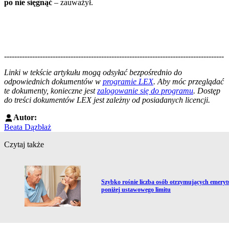
po nie sięgnąć
– zauważył.
--------------------------------------------------------------------------------------
--------------------------------------------------------
Linki w tekście artykułu mogą odsyłać bezpośrednio do
odpowiednich dokumentów w
programie LEX
. Aby móc przeglądać
te dokumenty, konieczne jest
zalogowanie się do programu
. Dostęp
do treści dokumentów LEX jest zależny od posiadanych licencji.
Autor:
Beata Dązbłaż
Czytaj także
Przejdź do artykułu:
Szybko rośnie liczba osób otrzymujących emeryt
poniżej ustawowego limitu