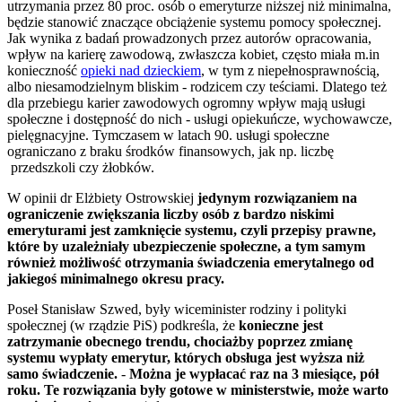
utrzymania przez 80 proc. osób o emeryturze niższej niż minimalna,
będzie stanowić znaczące obciążenie systemu pomocy społecznej.
Jak wynika z badań prowadzonych przez autorów opracowania,
wpływ na karierę zawodową, zwłaszcza kobiet, często miała m.in
konieczność
opieki nad dzieckiem
, w tym z niepełnosprawnością,
albo niesamodzielnym bliskim - rodzicem czy teściami. Dlatego też
dla przebiegu karier zawodowych ogromny wpływ mają usługi
społeczne i dostępność do nich - usługi opiekuńcze, wychowawcze,
pielęgnacyjne. Tymczasem w latach 90. usługi społeczne
ograniczano z braku środków finansowych, jak np. liczbę
przedszkoli czy żłobków.
W opinii dr Elżbiety Ostrowskiej
jedynym rozwiązaniem na
ograniczenie zwiększania liczby osób z bardzo niskimi
emeryturami jest zamknięcie systemu, czyli przepisy prawne,
które by uzależniały ubezpieczenie społeczne, a tym samym
również możliwość otrzymania świadczenia emerytalnego od
jakiegoś minimalnego okresu pracy.
Poseł Stanisław Szwed, były wiceminister rodziny i polityki
społecznej (w rządzie PiS) podkreśla, że
konieczne jest
zatrzymanie obecnego trendu, chociażby poprzez zmianę
systemu wypłaty emerytur, których obsługa jest wyższa niż
samo świadczenie.
-
Można je wypłacać raz na 3 miesiące, pół
roku. Te rozwiązania były gotowe w ministerstwie, może warto