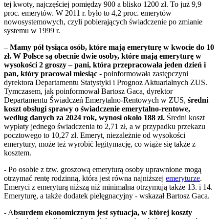
tej kwoty, najczęściej pomiędzy 900 a blisko 1200 zł. To już 9,9
proc. emerytów. W 2011 r. było to 4,2 proc. emerytów
nowosystemowych, czyli pobierających świadczenie po zmianie
systemu w 1999 r.
–
Mamy pół tysiąca osób, które mają emeryturę w kwocie do 10
zł. W Polsce są obecnie dwie osoby, które mają emeryturę w
wysokości 2 groszy – pani, która przepracowała jeden dzień i
pan, który pracował miesiąc
- poinformowała zastępczyni
dyrektora Departamentu Statystyki i Prognoz Aktuarialnych ZUS.
Tymczasem, jak poinformował Bartosz Gaca, dyrektor
Departamentu Świadczeń Emerytalno-Rentowych w ZUS,
średni
koszt obsługi sprawy o świadczenie emerytalno-rentowe,
według danych za 2024 rok, wynosi około 188 zł.
Średni koszt
wypłaty jednego świadczenia to 2,71 zł, a w przypadku przekazu
pocztowego to 10,27 zł. Emeryt, niezależnie od wysokości
emerytury, może też wyrobić legitymację, co wiąże się także z
kosztem.
- Po osobie z tzw. groszową emeryturą osoby uprawnione mogą
otrzymać rentę rodzinną, która jest równa najniższej
emeryturze
.
Emeryci z emeryturą niższą niż minimalna otrzymują także 13. i 14.
Emeryturę, a także dodatek pielęgnacyjny - wskazał Bartosz Gaca.
- A
bsurdem ekonomicznym jest sytuacja, w której koszty