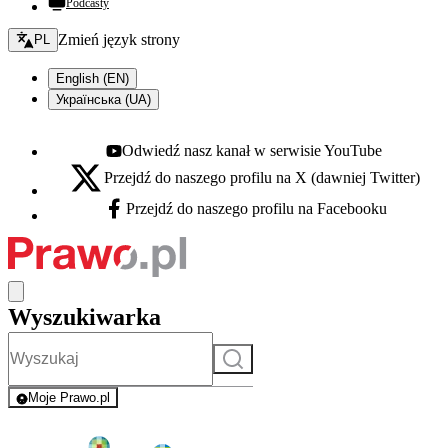
Podcasty
Zmień język - bieżący:
Zmień język strony
PL
English (EN)
Українська (UA)
Odwiedź nasz kanał w serwisie YouTube
Youtube - otwiera się w nowej karcie
Przejdź do naszego profilu na X (dawniej Twitter)
X - otwiera się w nowej karcie
Przejdź do naszego profilu na Facebooku
Facebook - otwiera się w nowej karcie
Wyszukiwarka
Szukaj
Moje Prawo.pl
- rejestracja i logowanie do serwisu