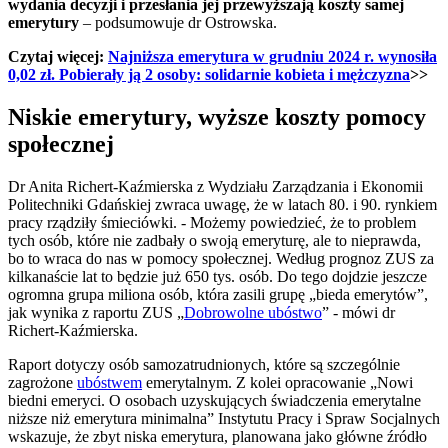
wydania decyzji i przesłania jej przewyższają koszty samej
emerytury
– podsumowuje dr Ostrowska.
Czytaj więcej:
Najniższa emerytura w grudniu 2024 r. wynosiła
0,02 zł. Pobierały ją 2 osoby: solidarnie kobieta i mężczyzna
>>
Niskie emerytury, wyższe koszty pomocy
społecznej
Dr Anita Richert-Kaźmierska z Wydziału Zarządzania i Ekonomii
Politechniki Gdańskiej zwraca uwagę, że w latach 80. i 90. rynkiem
pracy rządziły śmieciówki. - Możemy powiedzieć, że to problem
tych osób, które nie zadbały o swoją emeryturę, ale to nieprawda,
bo to wraca do nas w pomocy społecznej. Według prognoz ZUS za
kilkanaście lat to będzie już 650 tys. osób. Do tego dojdzie jeszcze
ogromna grupa miliona osób, która zasili grupę „bieda emerytów”,
jak wynika z raportu ZUS „
Dobrowolne ubóstwo
” - mówi dr
Richert-Kaźmierska.
Raport dotyczy osób samozatrudnionych, które są szczególnie
zagrożone
ubóstwem
emerytalnym. Z kolei opracowanie „Nowi
biedni emeryci. O osobach uzyskujących świadczenia emerytalne
niższe niż emerytura minimalna” Instytutu Pracy i Spraw Socjalnych
wskazuje, że zbyt niska emerytura, planowana jako główne źródło