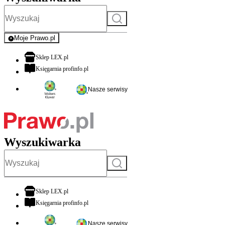
Szukaj
Moje Prawo.pl
- rejestracja i logowanie do serwisu
otwiera się w nowej karcie
Sklep LEX.pl
otwiera się w nowej karcie
Księgarnia profinfo.pl
Nasze serwisy
Wyszukiwarka
Szukaj
otwiera się w nowej karcie
Sklep LEX.pl
otwiera się w nowej karcie
Księgarnia profinfo.pl
Nasze serwisy