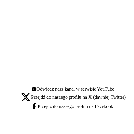
Odwiedź nasz kanał w serwisie YouTube
Youtube - otwiera się w nowej karcie
Przejdź do naszego profilu na X (dawniej Twitter)
X - otwiera się w nowej karcie
Przejdź do naszego profilu na Facebooku
Facebook - otwiera się w nowej karcie