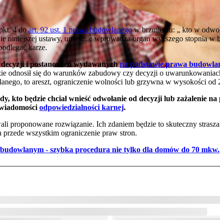
pkt. 4 do
art. 92 ust. 1 prawa budowlanego
w brzmieniu: „ kto w odwoła
e niniejszej ustawy, umyślnie wprowadza organ wyższego stopnia w bł
podlegać karze.
ch decyzji i postanowień wydawanych
na podstawie prawa budowla
zie odnosił się do warunków zabudowy czy decyzji o uwarunkowaniac
nego, to areszt, ograniczenie wolności lub grzywna w wysokości od 2
żdy, kto będzie chciał wnieść odwołanie od decyzji lub zażalenie na
 świadomości
odpowiedzialności karnej
.
i proponowane rozwiązanie. Ich zdaniem będzie to skuteczny straszak,
a przede wszystkim ograniczenie praw stron.
budowlanym - szybka procedura nie tylko dla domów do 70 mkw.