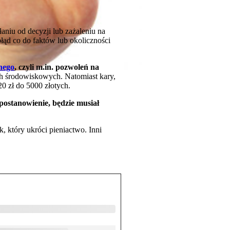
niu od decyzji lub zażaleniu na
ąd co do faktów lub okoliczności
nego
, czyli m.in. pozwoleń na
h środowiskowych. Natomiast kary,
0 zł do 5000 złotych.
 postanowienie, będzie musiał
 który ukróci pieniactwo. Inni