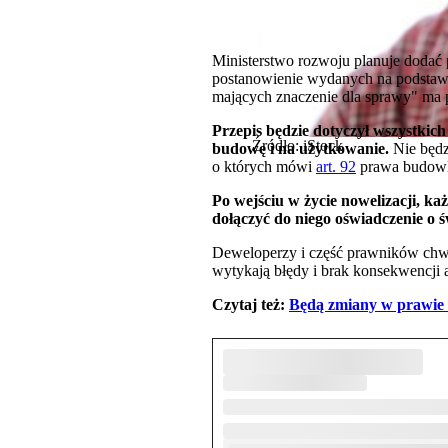
Ministerstwo rozwoju planuje dodać 
postanowienie wydanych na podstawi
mających znaczenie dla sprawy" ma 
Przepis będzie dotyczył wszystki
Źródło: iStock
budowę i na użytkowanie.
Nie będ
o których mówi
art. 92
prawa budowla
Po wejściu w życie nowelizacji, ka
dołączyć do niego oświadczenie o
Deweloperzy i część prawników chwal
wytykają błędy i brak konsekwencji 
Czytaj też:
Będą zmiany w prawie 