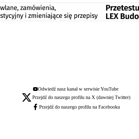
Odwiedź nasz kanał w serwisie YouTube
Youtube - otwiera się w nowej karcie
Przejdź do naszego profilu na X (dawniej Twitter)
X - otwiera się w nowej karcie
Przejdź do naszego profilu na Facebooku
Facebook - otwiera się w nowej karcie