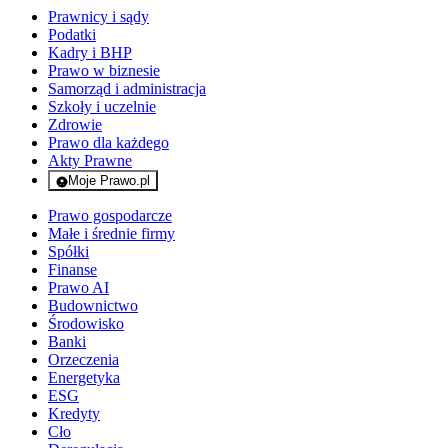
Prawnicy i sądy
Podatki
Kadry i BHP
Prawo w biznesie
Samorząd i administracja
Szkoły i uczelnie
Zdrowie
Prawo dla każdego
Akty Prawne
Moje Prawo.pl
- rejestracja i logowanie do serwisu
Prawo gospodarcze
Małe i średnie firmy
Spółki
Finanse
Prawo AI
Budownictwo
Środowisko
Banki
Orzeczenia
Energetyka
ESG
Kredyty
Cło