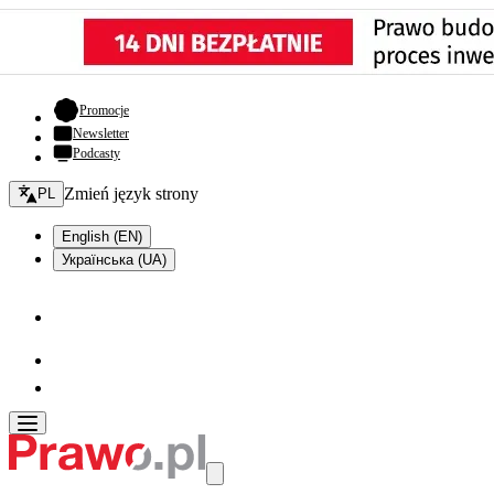
- otwiera się w nowej karcie
Promocje
Newsletter
Podcasty
Zmień język - bieżący:
Zmień język strony
PL
English (EN)
Українська (UA)