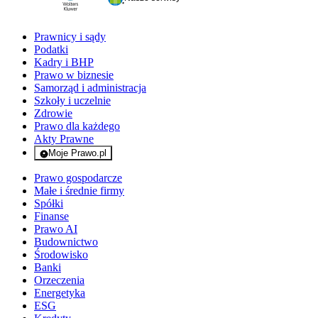
Prawnicy i sądy
Podatki
Kadry i BHP
Prawo w biznesie
Samorząd i administracja
Szkoły i uczelnie
Zdrowie
Prawo dla każdego
Akty Prawne
Moje Prawo.pl
- rejestracja i logowanie do serwisu
Prawo gospodarcze
Małe i średnie firmy
Spółki
Finanse
Prawo AI
Budownictwo
Środowisko
Banki
Orzeczenia
Energetyka
ESG