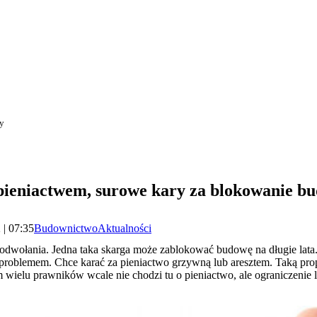
wy
 pieniactwem, surowe kary za blokowanie b
 | 07:35
Budownictwo
Aktualności
dwołania. Jedna taka skarga może zablokować budowę na długie lata.
 problemem. Chce karać za pieniactwo grzywną lub aresztem. Taką pro
ielu prawników wcale nie chodzi tu o pieniactwo, ale ograniczenie l