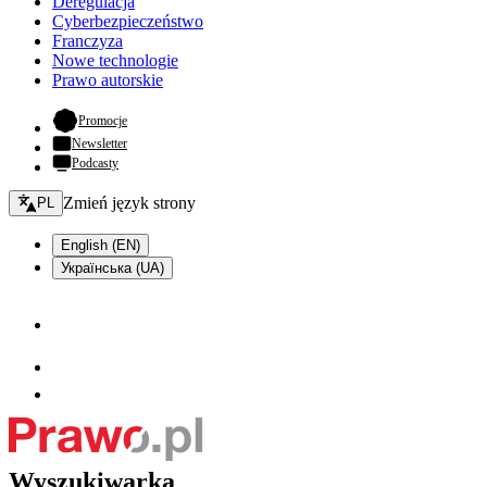
Deregulacja
Cyberbezpieczeństwo
Franczyza
Nowe technologie
Prawo autorskie
- otwiera się w nowej karcie
Promocje
Newsletter
Podcasty
Zmień język - bieżący:
Zmień język strony
PL
English (EN)
Українська (UA)
Wyszukiwarka