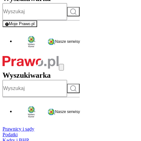
Szukaj
Moje Prawo.pl
- rejestracja i logowanie do serwisu
Nasze serwisy
Wyszukiwarka
Szukaj
Nasze serwisy
Prawnicy i sądy
Podatki
Kadry i BHP