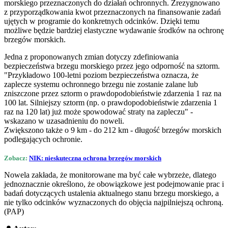
morskiego przeznaczonych do działań ochronnych. Zrezygnowano
z przyporządkowania kwot przeznaczonych na finansowanie zadań
ujętych w programie do konkretnych odcinków. Dzięki temu
możliwe będzie bardziej elastyczne wydawanie środków na ochronę
brzegów morskich.
Jedna z proponowanych zmian dotyczy zdefiniowania
bezpieczeństwa brzegu morskiego przez jego odporność na sztorm.
"Przykładowo 100-letni poziom bezpieczeństwa oznacza, że
zaplecze systemu ochronnego brzegu nie zostanie zalane lub
zniszczone przez sztorm o prawdopodobieństwie zdarzenia 1 raz na
100 lat. Silniejszy sztorm (np. o prawdopodobieństwie zdarzenia 1
raz na 120 lat) już może spowodować straty na zapleczu" -
wskazano w uzasadnieniu do noweli.
Zwiększono także o 9 km - do 212 km - długość brzegów morskich
podlegających ochronie.
Zobacz:
NIK: nieskuteczna ochrona brzegów morskich
Nowela zakłada, że monitorowane ma być całe wybrzeże, dlatego
jednoznacznie określono, że obowiązkowe jest podejmowanie prac i
badań dotyczących ustalenia aktualnego stanu brzegu morskiego, a
nie tylko odcinków wyznaczonych do objęcia najpilniejszą ochroną.
(PAP)