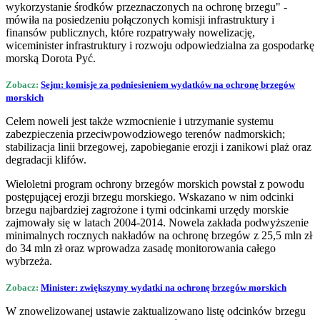
wykorzystanie środków przeznaczonych na ochronę brzegu" -
mówiła na posiedzeniu połączonych komisji infrastruktury i
finansów publicznych, które rozpatrywały nowelizację,
wiceminister infrastruktury i rozwoju odpowiedzialna za gospodarkę
morską Dorota Pyć.
Zobacz:
Sejm: komisje za podniesieniem wydatków na ochronę brzegów
morskich
Celem noweli jest także wzmocnienie i utrzymanie systemu
zabezpieczenia przeciwpowodziowego terenów nadmorskich;
stabilizacja linii brzegowej, zapobieganie erozji i zanikowi plaż oraz
degradacji klifów.
Wieloletni program ochrony brzegów morskich powstał z powodu
postępującej erozji brzegu morskiego. Wskazano w nim odcinki
brzegu najbardziej zagrożone i tymi odcinkami urzędy morskie
zajmowały się w latach 2004-2014. Nowela zakłada podwyższenie
minimalnych rocznych nakładów na ochronę brzegów z 25,5 mln zł
do 34 mln zł oraz wprowadza zasadę monitorowania całego
wybrzeża.
Zobacz:
Minister: zwiększymy wydatki na ochronę brzegów morskich
W znowelizowanej ustawie zaktualizowano listę odcinków brzegu