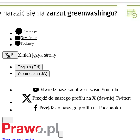
- otwiera się w nowej karcie
Promocje
Newsletter
Podcasty
Zmień język - bieżący:
Zmień język strony
PL
English (EN)
Українська (UA)
Odwiedź nasz kanał w serwisie YouTube
Youtube - otwiera się w nowej karcie
Przejdź do naszego profilu na X (dawniej Twitter)
X - otwiera się w nowej karcie
Przejdź do naszego profilu na Facebooku
Facebook - otwiera się w nowej karcie