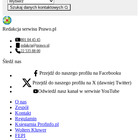
Szukaj danych kontaktowych
Redakcja serwisu Prawo.pl
801 04 45 45
Numer telefonu:
redakcja@prawo.pl
Adres email:
22 535 88 00
Numer telefonu:
Śledź nas
Przejdź do naszego profilu na Facebooku
facebook - otwiera się w nowej karcie
Przejdź do naszego profilu na X (dawniej Twitter)
x - otwiera się w nowej karcie
Odwiedź nasz kanał w serwisie YouTube
youtube - otwiera się w nowej karcie
O nas
Zespół
Kontakt
Regulamin
Księgarnia Profinfo.pl
Wolters Kluwer
FEPI