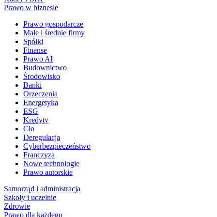
Prawo w biznesie
Prawo gospodarcze
Małe i średnie firmy
Spółki
Finanse
Prawo AI
Budownictwo
Środowisko
Banki
Orzeczenia
Energetyka
ESG
Kredyty
Cło
Deregulacja
Cyberbezpieczeństwo
Franczyza
Nowe technologie
Prawo autorskie
Samorząd i administracja
Szkoły i uczelnie
Zdrowie
Prawo dla każdego