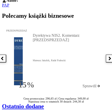
Autor:
PAP
Polecamy książki biznesowe
Przejdź do: Dyrektywa NIS2. Komentarz [PRZEDSPRZEDAŻ], Mateu
PRZEDSPRZEDAŻ
Dyrektywa NIS2. Komentarz
[PRZEDSPRZEDAŻ]
Poprzednia książka
N
Mateusz Jakubik, Rafał Prabucki
15%
Sprawdź
Rabatu
Cena promocyjna: 296,65 zł |
Cena regularna: 349,00 zł
Najniższa cena w ostatnich 30 dniach: 244,30 zł
Ostatnio dodane