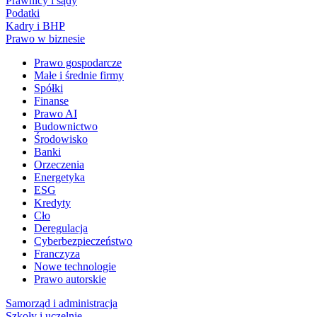
Prawnicy i sądy
Podatki
Kadry i BHP
Prawo w biznesie
Prawo gospodarcze
Małe i średnie firmy
Spółki
Finanse
Prawo AI
Budownictwo
Środowisko
Banki
Orzeczenia
Energetyka
ESG
Kredyty
Cło
Deregulacja
Cyberbezpieczeństwo
Franczyza
Nowe technologie
Prawo autorskie
Samorząd i administracja
Szkoły i uczelnie