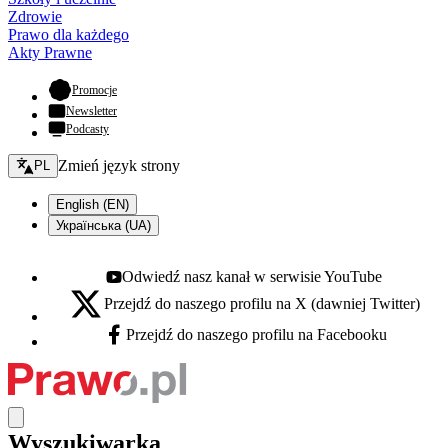
Zdrowie
Prawo dla każdego
Akty Prawne
- otwiera się w nowej karcie
Promocje
Newsletter
Podcasty
Zmień język - bieżący:
Zmień język strony
PL
English (EN)
Українська (UA)
Odwiedź nasz kanał w serwisie YouTube
Youtube - otwiera się w nowej karcie
Przejdź do naszego profilu na X (dawniej Twitter)
X - otwiera się w nowej karcie
Przejdź do naszego profilu na Facebooku
Facebook - otwiera się w nowej karcie
Wyszukiwarka