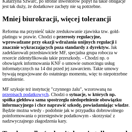
Katarzyna Szwarc, po stronie inwestorów popyt na takie obligacje
jest tak duży, że dodatkowe zachęty nie są potrzebne.
Mniej biurokracji, więcej tolerancji
Reforma ma przynieść także zredukowanie zjawiska tzw. gold-
platingu w prawie. Chodzi o
przerosty regulacyjne,
wprowadzane przy okazji wdrażania unijnych regulacji i
znacznie wykraczających poza standardy z dyrektyw.
Jak
zadeklarowali przedstawiciele MF, specjalna grupa robocza w
resorcie zidentyfikowała takie przeszkody. - Chodzi np. o
obowiązek informowania KNF o umowie outsorcingu usług
informatycznych na 14 dni przed jej zawarciem. Takie umowy
bywają negocjowane do ostatniego momentu, więc to niepotrzebne
utrudnienie.
MF szykuje też instytucję "czynnego żalu", wzorowaną na
przepisach podatkowych
. Chodzi o
sytuacje, w których np.
spółka giełdowa sama spostrzegła niedopełnienie obowiązku
informacyjnego i chce naprawić szkodę, powiadamiając władze
.
Będzie można wtedy - podobnie jak w przypadku dobrowolnego
poinformowania o przestępstwie podatkowym - skorzystać z
nadzwyczajnego złagodzenia kary.