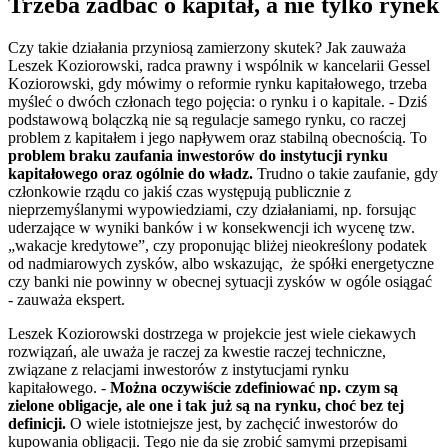
Trzeba zadbać o kapitał, a nie tylko rynek
Czy takie działania przyniosą zamierzony skutek? Jak zauważa
Leszek Koziorowski, radca prawny i wspólnik w kancelarii Gessel
Koziorowski, gdy mówimy o reformie rynku kapitałowego, trzeba
myśleć o dwóch członach tego pojęcia: o rynku i o kapitale. - Dziś
podstawową bolączką nie są regulacje samego rynku, co raczej
problem z kapitałem i jego napływem oraz stabilną obecnością. To
problem braku zaufania inwestorów do instytucji rynku
kapitałowego oraz ogólnie do władz.
Trudno o takie zaufanie, gdy
członkowie rządu co jakiś czas występują publicznie z
nieprzemyślanymi wypowiedziami, czy działaniami, np. forsując
uderzające w wyniki banków i w konsekwencji ich wycenę tzw.
„wakacje kredytowe”, czy proponując bliżej nieokreślony podatek
od nadmiarowych zysków, albo wskazując, że spółki energetyczne
czy banki nie powinny w obecnej sytuacji zysków w ogóle osiągać
- zauważa ekspert.
Leszek Koziorowski dostrzega w projekcie jest wiele ciekawych
rozwiązań, ale uważa je raczej za kwestie raczej techniczne,
związane z relacjami inwestorów z instytucjami rynku
kapitałowego. -
Można oczywiście zdefiniować np. czym są
zielone obligacje, ale one i tak już są na rynku, choć bez tej
definicji.
O wiele istotniejsze jest, by zachęcić inwestorów do
kupowania obligacji. Tego nie da się zrobić samymi przepisami