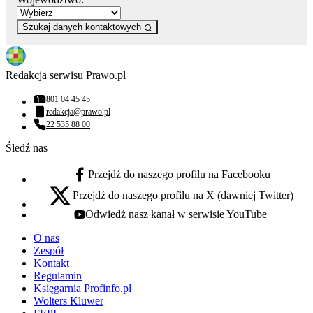
Szukaj danych kontaktowych
Redakcja serwisu Prawo.pl
801 04 45 45
Numer telefonu:
redakcja@prawo.pl
Adres email:
22 535 88 00
Numer telefonu:
Śledź nas
Przejdź do naszego profilu na Facebooku
facebook - otwiera się w nowej karcie
Przejdź do naszego profilu na X (dawniej Twitter)
x - otwiera się w nowej karcie
Odwiedź nasz kanał w serwisie YouTube
youtube - otwiera się w nowej karcie
O nas
Zespół
Kontakt
Regulamin
Księgarnia Profinfo.pl
Wolters Kluwer