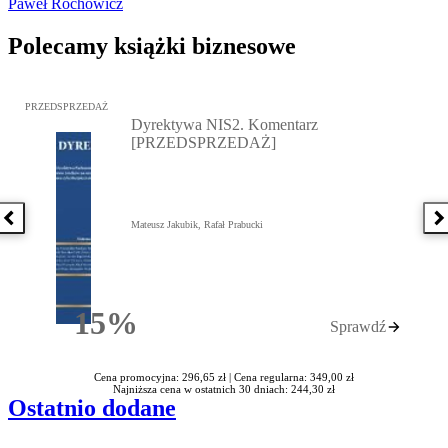
Paweł Rochowicz
Polecamy książki biznesowe
Przejdź do: Dyrektywa NIS2. Komentarz [PRZEDSPRZEDAŻ], Mateu
PRZEDSPRZEDAŻ
Dyrektywa NIS2. Komentarz
[PRZEDSPRZEDAŻ]
Poprzednia książka
N
Mateusz Jakubik, Rafał Prabucki
15%
Sprawdź
Rabatu
Cena promocyjna: 296,65 zł |
Cena regularna: 349,00 zł
Najniższa cena w ostatnich 30 dniach: 244,30 zł
Ostatnio dodane