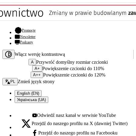
- otwiera się w nowej karcie
Promocje
Newsletter
Podcasty
Włącz wersję kontrastową
Przywróć domyślny rozmiar czcionki
A
Powiększenie czcionki do 110%
A+
Powiększenie czcionki do 120%
A++
Zmień język - bieżący:
Zmień język strony
PL
English (EN)
Українська (UA)
Odwiedź nasz kanał w serwisie YouTube
Youtube - otwiera się w nowej karcie
Przejdź do naszego profilu na X (dawniej Twitter)
X - otwiera się w nowej karcie
Przejdź do naszego profilu na Facebooku
Facebook - otwiera się w nowej karcie