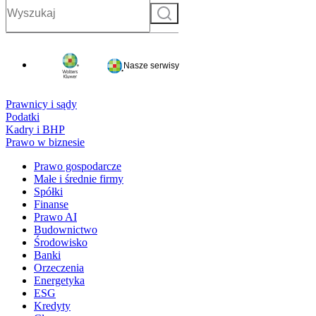
Szukaj
Nasze serwisy
Prawnicy i sądy
Podatki
Kadry i BHP
Prawo w biznesie
Prawo gospodarcze
Małe i średnie firmy
Spółki
Finanse
Prawo AI
Budownictwo
Środowisko
Banki
Orzeczenia
Energetyka
ESG
Kredyty