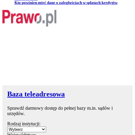
Przejdź do artykułu:
Kto powinien mieć dane o zaległościach w spłatach kredytów
Baza teleadresowa
Sprawdź darmowy dostęp do pełnej bazy m.in. sądów i
urzędów.
Rodzaj instytucji:
Województwo: