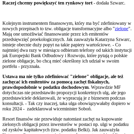
Raczej chcemy powiększyć ten rynkowy tort
- dodała Szwarc.
Kolejnym instrumentem finansowym, który ma być zdefiniowany w
nowych przepisach to tzw. obligacje transformacyjne albo "
zielone
".
Mają one umożliwiać finansowanie przez ich emitentów
przedsięwzięć proekologicznych. Jak zauważyła Katarzyna Szwarc,
istnieje obecnie duży popyt na takie papiery wartościowe. - Co
najmniej dwa razy w miesiącu odbieram telefony od takich instytucji
jak Europejski Bank Odbudowy i Rozwoju, które pytają o polskie
zielone obligacje, bo chcą mieć określony ich udział w swoim
portfelu - przyznała.
Ustawa ma nie tylko zdefiniować "zielone" obligacje, ale też
zachęcać ich emitentów za pomocą zachęt fiskalnych,
prawdopodobnie w podatku dochodowym
. Wprawdzie MF
dotychczas nie przedstawiło propozycji konkretnych ulg, ale jego
przedstawiciele deklarowali, że wypracują je z biznesem podczas
konsultacji. - Tak czy inaczej, taka ulga obowiązywałaby dopiero w
roku 2024 - zadeklarował wiceminister Soboń.
Resort finansów nie przewiduje natomiast zachęt na kupowanie
zielonych obligacji przez inwestorów w postaci np. ulgi w podatku
od zysków kapitałowych (tzw. podatku Belki). Jak zauważyła