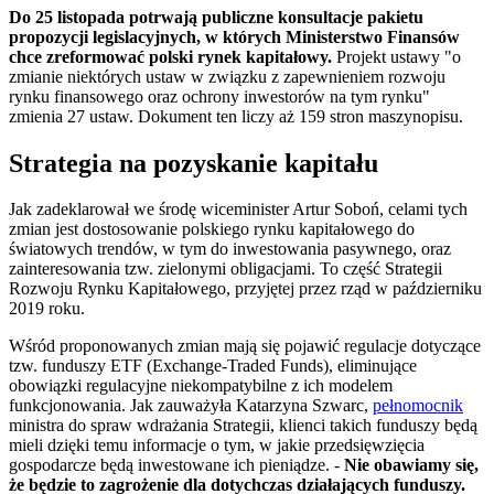
Do 25 listopada potrwają publiczne konsultacje pakietu
propozycji legislacyjnych, w których Ministerstwo Finansów
chce zreformować polski rynek kapitałowy.
Projekt ustawy "o
zmianie niektórych ustaw w związku z zapewnieniem rozwoju
rynku finansowego oraz ochrony inwestorów na tym rynku"
zmienia 27 ustaw. Dokument ten liczy aż 159 stron maszynopisu.
Strategia na pozyskanie kapitału
Jak zadeklarował we środę wiceminister Artur Soboń, celami tych
zmian jest dostosowanie polskiego rynku kapitałowego do
światowych trendów, w tym do inwestowania pasywnego, oraz
zainteresowania tzw. zielonymi obligacjami. To część Strategii
Rozwoju Rynku Kapitałowego, przyjętej przez rząd w październiku
2019 roku.
Wśród proponowanych zmian mają się pojawić regulacje dotyczące
tzw. funduszy ETF (Exchange-Traded Funds), eliminujące
obowiązki regulacyjne niekompatybilne z ich modelem
funkcjonowania. Jak zauważyła Katarzyna Szwarc,
pełnomocnik
ministra do spraw wdrażania Strategii, klienci takich funduszy będą
mieli dzięki temu informacje o tym, w jakie przedsięwzięcia
gospodarcze będą inwestowane ich pieniądze. -
Nie obawiamy się,
że będzie to zagrożenie dla dotychczas działających funduszy.