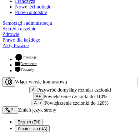
Franczyza
Nowe technologie
Prawo autorskie
Samorząd i administracja
Szkoły i uczelnie
Zdrowie
Prawo dla każdego
Akty Prawne
- otwiera się w nowej karcie
Promocje
Newsletter
Podcasty
Włącz wersję kontrastową
Przywróć domyślny rozmiar czcionki
A
Powiększenie czcionki do 110%
A+
Powiększenie czcionki do 120%
A++
Zmień język - bieżący:
Zmień język strony
PL
English (EN)
Українська (UA)