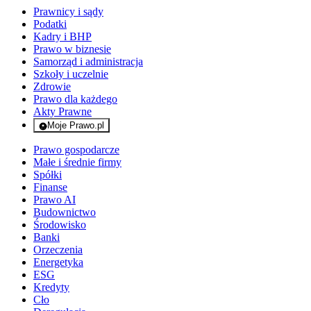
Prawnicy i sądy
Podatki
Kadry i BHP
Prawo w biznesie
Samorząd i administracja
Szkoły i uczelnie
Zdrowie
Prawo dla każdego
Akty Prawne
Moje Prawo.pl
- rejestracja i logowanie do serwisu
Prawo gospodarcze
Małe i średnie firmy
Spółki
Finanse
Prawo AI
Budownictwo
Środowisko
Banki
Orzeczenia
Energetyka
ESG
Kredyty
Cło