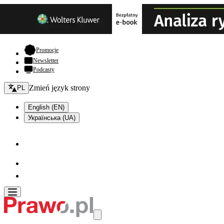
- otwiera się w nowej karcie
Promocje
Newsletter
Podcasty
Zmień język - bieżący:
Zmień język strony
PL
English (EN)
Українська (UA)