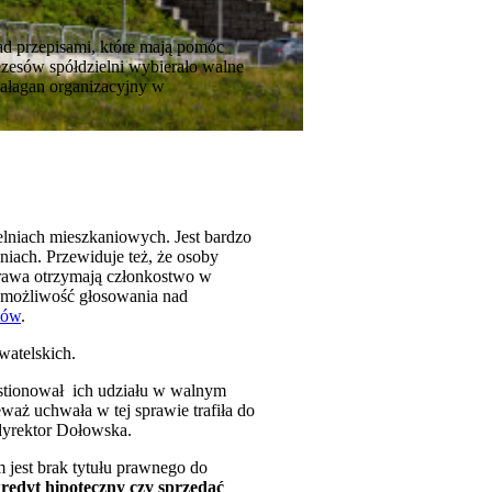
ad przepisami, które mają pomóc
zesów spółdzielni wybierało walne
bałagan organizacyjny w
elniach mieszkaniowych. Jest bardzo
niach. Przewiduje też, że osoby
prawa otrzymają członkostwo w
k możliwość głosowania nad
tów
.
atelskich.
estionował ich udziału w walnym
waż uchwała w tej sprawie trafiła do
dyrektor Dołowska.
 jest brak tytułu prawnego do
redyt hipoteczny czy sprzedać