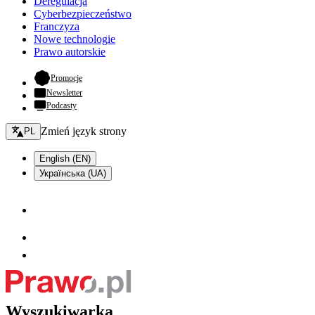
Deregulacja
Cyberbezpieczeństwo
Franczyza
Nowe technologie
Prawo autorskie
- otwiera się w nowej karcie
Promocje
Newsletter
Podcasty
Zmień język - bieżący:
Zmień język strony
PL
English (EN)
Українська (UA)
Wyszukiwarka