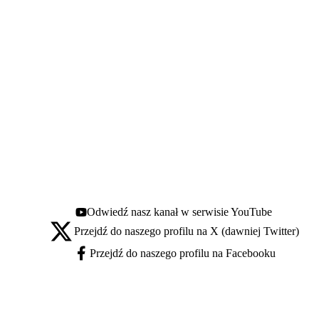
Odwiedź nasz kanał w serwisie YouTube
Youtube - otwiera się w nowej karcie
Przejdź do naszego profilu na X (dawniej Twitter)
X - otwiera się w nowej karcie
Przejdź do naszego profilu na Facebooku
Facebook - otwiera się w nowej karcie