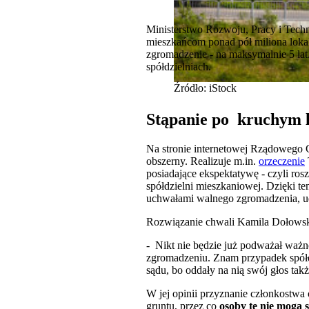
Ministerstwo Rozwoju, Pracy i Techn
mieszkańcom ponad pół miliona loka
zgromadzenie - na maksymalnie 5 lat
spółdzielniach.
Źródło: iStock
Stąpanie po kruchym l
Na stronie internetowej Rządowego C
obszerny. Realizuje m.in.
orzeczenie
posiadające ekspektatywę - czyli r
spółdzielni mieszkaniowej. Dzięki t
uchwałami walnego zgromadzenia, udz
Rozwiązanie chwali Kamila Dołowsk
- Nikt nie będzie już podważał ważn
zgromadzeniu. Znam przypadek spółdzi
sądu, bo oddały na nią swój głos ta
W jej opinii przyznanie członkostwa
gruntu, przez co
osoby te nie mogą 