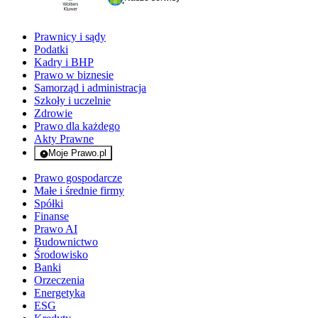
Prawnicy i sądy
Podatki
Kadry i BHP
Prawo w biznesie
Samorząd i administracja
Szkoły i uczelnie
Zdrowie
Prawo dla każdego
Akty Prawne
Moje Prawo.pl
- rejestracja i logowanie do serwisu
Prawo gospodarcze
Małe i średnie firmy
Spółki
Finanse
Prawo AI
Budownictwo
Środowisko
Banki
Orzeczenia
Energetyka
ESG