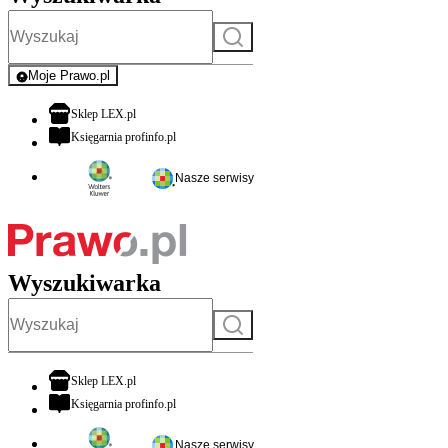
Szukaj
Moje Prawo.pl
- rejestracja i logowanie do serwisu
otwiera się w nowej karcie
Sklep LEX.pl
otwiera się w nowej karcie
Księgarnia profinfo.pl
Nasze serwisy
Wyszukiwarka
Szukaj
otwiera się w nowej karcie
Sklep LEX.pl
otwiera się w nowej karcie
Księgarnia profinfo.pl
Nasze serwisy