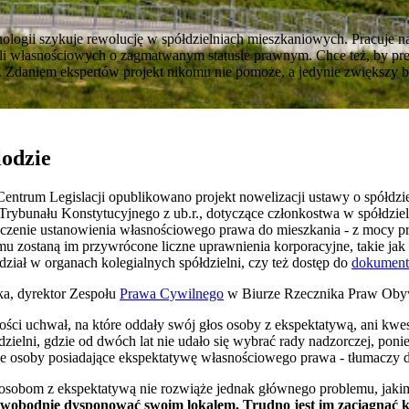
ologii szykuje rewolucję w spółdzielniach mieszkaniowych. Pracuje n
li własnościowych o zagmatwanym statusie prawnym. Chce też, by pre
. Zdaniem ekspertów projekt nikomu nie pomoże, a jedynie zwiększy 
odzie
entrum Legislacji opublikowano projekt nowelizacji ustawy o spółdzi
Trybunału Konstytucyjnego z ub.r., dotyczące członkostwa w spółdziel
oszczenie ustanowienia własnościowego prawa do mieszkania - z mocy 
emu zostaną im przywrócone liczne uprawnienia korporacyjne, takie ja
iał w organach kolegialnych spółdzielni, czy też dostęp do
dokumen
a, dyrektor Zespołu
Prawa Cywilnego
w Biurze Rzecznika Praw Obyw
ości uchwał, na które oddały swój głos osoby z ekspektatywą, ani kw
elni, gdzie od dwóch lat nie udało się wybrać rady nadzorczej, ponie
kże osoby posiadające ekspektatywę własnościowego prawa - tłumaczy 
 osobom z ekspektatywą nie rozwiąże jednak głównego problemu, jakim
swobodnie dysponować swoim lokalem. Trudno jest im zaciągnąć k