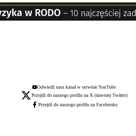
Odwiedź nasz kanał w serwisie YouTube
Youtube - otwiera się w nowej karcie
Przejdź do naszego profilu na X (dawniej Twitter)
X - otwiera się w nowej karcie
Przejdź do naszego profilu na Facebooku
Facebook - otwiera się w nowej karcie