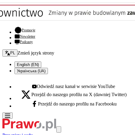
- otwiera się w nowej karcie
Promocje
Newsletter
Podcasty
Zmień język - bieżący:
Zmień język strony
PL
English (EN)
Українська (UA)
Odwiedź nasz kanał w serwisie YouTube
Youtube - otwiera się w nowej karcie
Przejdź do naszego profilu na X (dawniej Twitter)
X - otwiera się w nowej karcie
Przejdź do naszego profilu na Facebooku
Facebook - otwiera się w nowej karcie