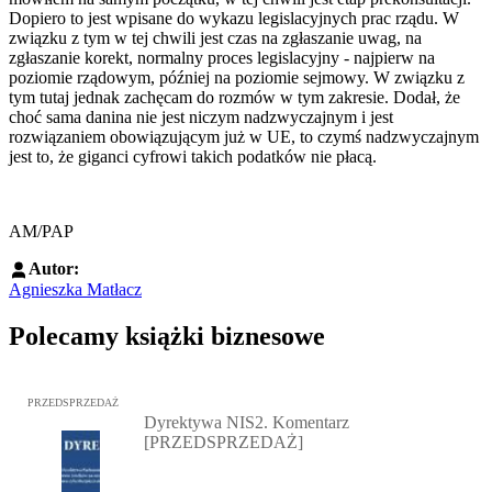
Dopiero to jest wpisane do wykazu legislacyjnych prac rządu. W
związku z tym w tej chwili jest czas na zgłaszanie uwag, na
zgłaszanie korekt, normalny proces legislacyjny - najpierw na
poziomie rządowym, później na poziomie sejmowy. W związku z
tym tutaj jednak zachęcam do rozmów w tym zakresie. Dodał, że
choć sama danina nie jest niczym nadzwyczajnym i jest
rozwiązaniem obowiązującym już w UE, to czymś nadzwyczajnym
jest to, że giganci cyfrowi takich podatków nie płacą.
AM/PAP
Autor:
Agnieszka Matłacz
Polecamy książki biznesowe
Przejdź do: Dyrektywa NIS2. Komentarz [PRZEDSPRZEDAŻ], Mateu
PRZEDSPRZEDAŻ
Dyrektywa NIS2. Komentarz
[PRZEDSPRZEDAŻ]