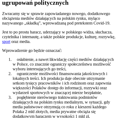
ugrupowań politycznych
Zwracamy się w sprawie zapowiadanego nowego, dodatkowego
obciążenia mediów działających na polskim rynku, myląco
nazywanego „składką”, wprowadzaną pod pretekstem Covid-19.
Jest to po prostu haracz, uderzający w polskiego widza, słuchacza,
czytelnika i internautę, a także polskie produkcje, kulturę, rozrywkę,
sport
oraz media.
Wprowadzenie go będzie oznaczać:
osłabienie, a nawet likwidację części mediów działających
w Polsce, co znacznie ograniczy społeczeństwu możliwość
wyboru interesujących go treści,
ograniczenie możliwości finansowania jakościowych i
lokalnych treści. Ich produkcja daje obecnie utrzymanie
setkom tysięcy pracowników i ich rodzinom oraz zapewnia
większości Polaków dostęp do informacji, rozrywki oraz
wydarzeń sportowych w znaczącej mierze bezpłatnie,
pogłębienie nierównego traktowania podmiotów
działających na polskim rynku medialnym, w sytuacji, gdy
media państwowe otrzymują co roku z kieszeni każdego
Polaka 2 mld złotych, media prywatne obciąża się
dodatkowym haraczem w wysokości 1 mld zł,