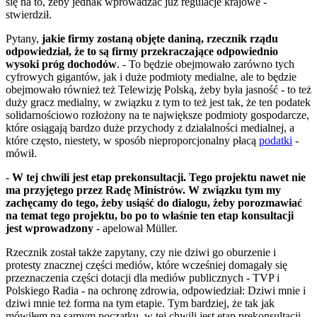
się na to, żeby jednak wprowadzać już regulacje krajowe -
stwierdził.
Pytany,
jakie firmy zostaną objęte daniną, rzecznik rządu
odpowiedział, że to są firmy przekraczające odpowiednio
wysoki próg dochodów
. - To będzie obejmowało zarówno tych
cyfrowych gigantów, jak i duże podmioty medialne, ale to będzie
obejmowało również też Telewizję Polską, żeby była jasność - to też
duży gracz medialny, w związku z tym to też jest tak, że ten podatek
solidarnościowo rozłożony na te największe podmioty gospodarcze,
które osiągają bardzo duże przychody z działalności medialnej, a
które często, niestety, w sposób nieproporcjonalny płacą
podatki
-
mówił.
-
W tej chwili jest etap prekonsultacji. Tego projektu nawet nie
ma przyjętego przez Radę Ministrów. W związku tym my
zachęcamy do tego, żeby usiąść do dialogu, żeby porozmawiać
na temat tego projektu, bo po to właśnie ten etap konsultacji
jest wprowadzony
- apelował Müller.
Rzecznik został także zapytany, czy nie dziwi go oburzenie i
protesty znacznej części mediów, które wcześniej domagały się
przeznaczenia części dotacji dla mediów publicznych - TVP i
Polskiego Radia - na ochronę zdrowia, odpowiedział: Dziwi mnie i
dziwi mnie też forma na tym etapie. Tym bardziej, że tak jak
mówiłem na samym początku, w tej chwili jest etap prekonsultacji.