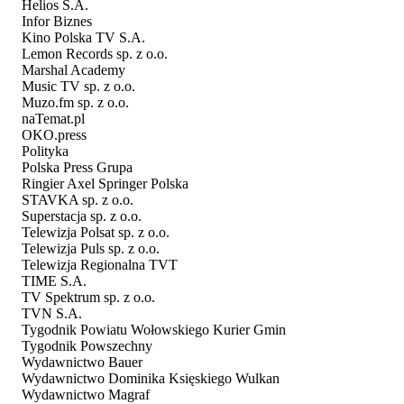
Helios S.A.
Infor Biznes
Kino Polska TV S.A.
Lemon Records sp. z o.o.
Marshal Academy
Music TV sp. z o.o.
Muzo.fm sp. z o.o.
naTemat.pl
OKO.press
Polityka
Polska Press Grupa
Ringier Axel Springer Polska
STAVKA sp. z o.o.
Superstacja sp. z o.o.
Telewizja Polsat sp. z o.o.
Telewizja Puls sp. z o.o.
Telewizja Regionalna TVT
TIME S.A.
TV Spektrum sp. z o.o.
TVN S.A.
Tygodnik Powiatu Wołowskiego Kurier Gmin
Tygodnik Powszechny
Wydawnictwo Bauer
Wydawnictwo Dominika Księskiego Wulkan
Wydawnictwo Magraf