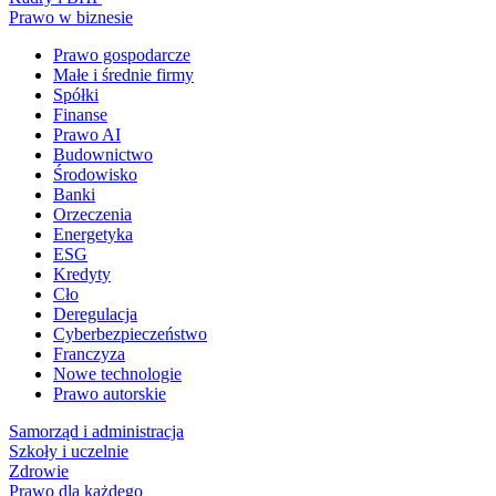
Prawo w biznesie
Prawo gospodarcze
Małe i średnie firmy
Spółki
Finanse
Prawo AI
Budownictwo
Środowisko
Banki
Orzeczenia
Energetyka
ESG
Kredyty
Cło
Deregulacja
Cyberbezpieczeństwo
Franczyza
Nowe technologie
Prawo autorskie
Samorząd i administracja
Szkoły i uczelnie
Zdrowie
Prawo dla każdego