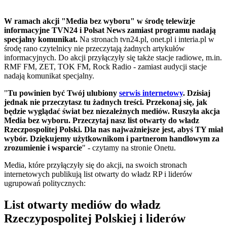
W ramach akcji "Media bez wyboru" w środę telewizje
informacyjne TVN24 i Polsat News zamiast programu nadają
specjalny komunikat.
Na stronach tvn24.pl, onet.pl i interia.pl w
środę rano czytelnicy nie przeczytają żadnych artykułów
informacyjnych. Do akcji przyłączyły się także stacje radiowe, m.in.
RMF FM, ZET, TOK FM, Rock Radio - zamiast audycji stacje
nadają komunikat specjalny.
"
Tu powinien być Twój ulubiony
serwis internetowy
. Dzisiaj
jednak nie przeczytasz tu żadnych treści. Przekonaj się, jak
będzie wyglądać świat bez niezależnych mediów. Ruszyła akcja
Media bez wyboru. Przeczytaj nasz list otwarty do władz
Rzeczpospolitej Polski. Dla nas najważniejsze jest, abyś TY miał
wybór. Dziękujemy użytkownikom i partnerom handlowym za
zrozumienie i wsparcie
" - czytamy na stronie Onetu.
Media, które przyłączyły się do akcji, na swoich stronach
internetowych publikują list otwarty do władz RP i liderów
ugrupowań politycznych:
List otwarty mediów do władz
Rzeczypospolitej Polskiej i liderów