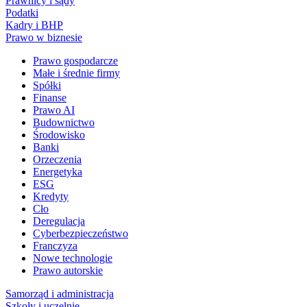
Prawnicy i sądy
Podatki
Kadry i BHP
Prawo w biznesie
Prawo gospodarcze
Małe i średnie firmy
Spółki
Finanse
Prawo AI
Budownictwo
Środowisko
Banki
Orzeczenia
Energetyka
ESG
Kredyty
Cło
Deregulacja
Cyberbezpieczeństwo
Franczyza
Nowe technologie
Prawo autorskie
Samorząd i administracja
Szkoły i uczelnie