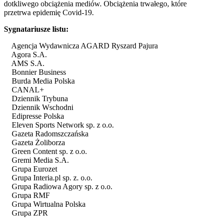
dotkliwego obciążenia mediów. Obciążenia trwałego, które
przetrwa epidemię Covid-19.
Sygnatariusze listu:
Agencja Wydawnicza AGARD Ryszard Pajura
Agora S.A.
AMS S.A.
Bonnier Business
Burda Media Polska
CANAL+
Dziennik Trybuna
Dziennik Wschodni
Edipresse Polska
Eleven Sports Network sp. z o.o.
Gazeta Radomszczańska
Gazeta Żoliborza
Green Content sp. z o.o.
Gremi Media S.A.
Grupa Eurozet
Grupa Interia.pl sp. z. o.o.
Grupa Radiowa Agory sp. z o.o.
Grupa RMF
Grupa Wirtualna Polska
Grupa ZPR