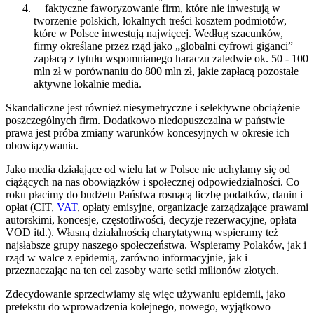
faktyczne faworyzowanie firm, które nie inwestują w
tworzenie polskich, lokalnych treści kosztem podmiotów,
które w Polsce inwestują najwięcej. Według szacunków,
firmy określane przez rząd jako „globalni cyfrowi giganci”
zapłacą z tytułu wspomnianego haraczu zaledwie ok. 50 - 100
mln zł w porównaniu do 800 mln zł, jakie zapłacą pozostałe
aktywne lokalnie media.
Skandaliczne jest również niesymetryczne i selektywne obciążenie
poszczególnych firm. Dodatkowo niedopuszczalna w państwie
prawa jest próba zmiany warunków koncesyjnych w okresie ich
obowiązywania.
Jako media działające od wielu lat w Polsce nie uchylamy się od
ciążących na nas obowiązków i społecznej odpowiedzialności. Co
roku płacimy do budżetu Państwa rosnącą liczbę podatków, danin i
opłat (CIT,
VAT
, opłaty emisyjne, organizacje zarządzające prawami
autorskimi, koncesje, częstotliwości, decyzje rezerwacyjne, opłata
VOD itd.). Własną działalnością charytatywną wspieramy też
najsłabsze grupy naszego społeczeństwa. Wspieramy Polaków, jak i
rząd w walce z epidemią, zarówno informacyjnie, jak i
przeznaczając na ten cel zasoby warte setki milionów złotych.
Zdecydowanie sprzeciwiamy się więc używaniu epidemii, jako
pretekstu do wprowadzenia kolejnego, nowego, wyjątkowo