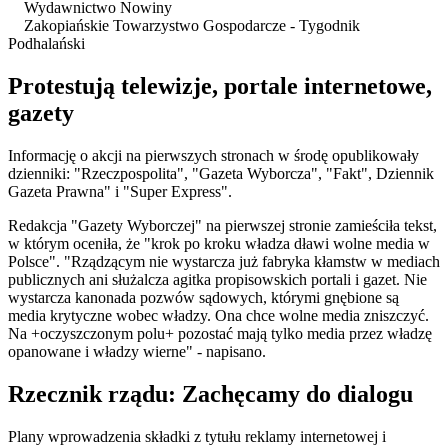
Wydawnictwo Nowiny
Zakopiańskie Towarzystwo Gospodarcze - Tygodnik
Podhalański
Protestują telewizje, portale internetowe,
gazety
Informację o akcji na pierwszych stronach w środę opublikowały
dzienniki: "Rzeczpospolita", "Gazeta Wyborcza", "Fakt", Dziennik
Gazeta Prawna" i "Super Express".
Redakcja "Gazety Wyborczej" na pierwszej stronie zamieściła tekst,
w którym oceniła, że "krok po kroku władza dławi wolne media w
Polsce". "Rządzącym nie wystarcza już fabryka kłamstw w mediach
publicznych ani służalcza agitka propisowskich portali i gazet. Nie
wystarcza kanonada pozwów sądowych, którymi gnębione są
media krytyczne wobec władzy. Ona chce wolne media zniszczyć.
Na +oczyszczonym polu+ pozostać mają tylko media przez władzę
opanowane i władzy wierne" - napisano.
Rzecznik rządu: Zachęcamy do dialogu
Plany wprowadzenia składki z tytułu reklamy internetowej i