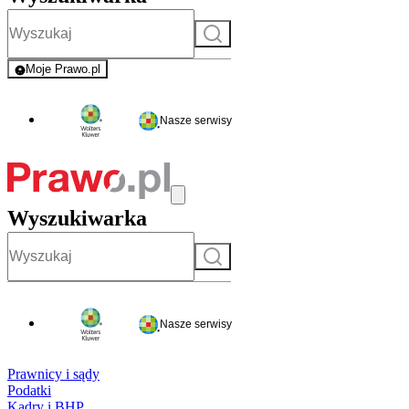
Szukaj
Moje Prawo.pl
- rejestracja i logowanie do serwisu
Nasze serwisy
Wyszukiwarka
Szukaj
Nasze serwisy
Prawnicy i sądy
Podatki
Kadry i BHP