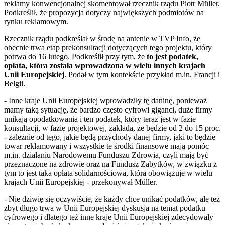
reklamy konwencjonalnej skomentował rzecznik rządu Piotr Müller.
Podkreślił, że propozycja dotyczy największych podmiotów na
rynku reklamowym.
Rzecznik rządu podkreślał w środę na antenie w TVP Info, że
obecnie trwa etap prekonsultacji dotyczących tego projektu, który
potrwa do 16 lutego. Podkreślił przy tym, że
to jest podatek,
opłata, która została wprowadzona w wielu innych krajach
Unii Europejskiej
. Podał w tym kontekście przykład m.in. Francji i
Belgii.
- Inne kraje Unii Europejskiej wprowadziły tę daninę, ponieważ
mamy taką sytuację, że bardzo często cyfrowi giganci, duże firmy
unikają opodatkowania i ten podatek, który teraz jest w fazie
konsultacji, w fazie projektowej, zakłada, że będzie od 2 do 15 proc.
- zależnie od tego, jakie będą przychody danej firmy, jaki to będzie
towar reklamowany i wszystkie te środki finansowe mają pomóc
m.in. działaniu Narodowemu Funduszu Zdrowia, czyli mają być
przeznaczone na zdrowie oraz na Fundusz Zabytków, w związku z
tym to jest taka opłata solidarnościowa, która obowiązuje w wielu
krajach Unii Europejskiej - przekonywał Müller.
- Nie dziwię się oczywiście, że każdy chce unikać podatków, ale też
zbyt długo trwa w Unii Europejskiej dyskusja na temat podatku
cyfrowego i dlatego też inne kraje Unii Europejskiej zdecydowały