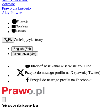
Zdrowie
Prawo dla każdego
Akty Prawne
- otwiera się w nowej karcie
Promocje
Newsletter
Podcasty
Zmień język - bieżący:
Zmień język strony
PL
English (EN)
Українська (UA)
Odwiedź nasz kanał w serwisie YouTube
Youtube - otwiera się w nowej karcie
Przejdź do naszego profilu na X (dawniej Twitter)
X - otwiera się w nowej karcie
Przejdź do naszego profilu na Facebooku
Facebook - otwiera się w nowej karcie
Wyszukiwarka