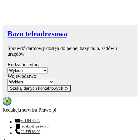
Baza teleadresowa
Sprawdź darmowy dostęp do pełnej bazy m.in. sądów i
urzędów.
Rodzaj instytucji:
Województwo:
Szukaj danych kontaktowych
Redakcja serwisu Prawo.pl
801 04 45 45
Numer telefonu:
redakcja@prawo.pl
Adres email:
22 535 88 00
Numer telefonu: