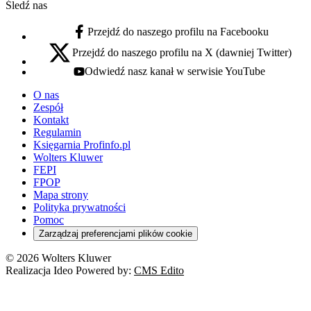
Śledź nas
Przejdź do naszego profilu na Facebooku
facebook - otwiera się w nowej karcie
Przejdź do naszego profilu na X (dawniej Twitter)
x - otwiera się w nowej karcie
Odwiedź nasz kanał w serwisie YouTube
youtube - otwiera się w nowej karcie
O nas
Zespół
Kontakt
Regulamin
Księgarnia Profinfo.pl
Wolters Kluwer
FEPI
FPOP
Mapa strony
Polityka prywatności
Pomoc
Zarządzaj preferencjami plików cookie
© 2026 Wolters Kluwer
Realizacja Ideo Powered by:
CMS Edito