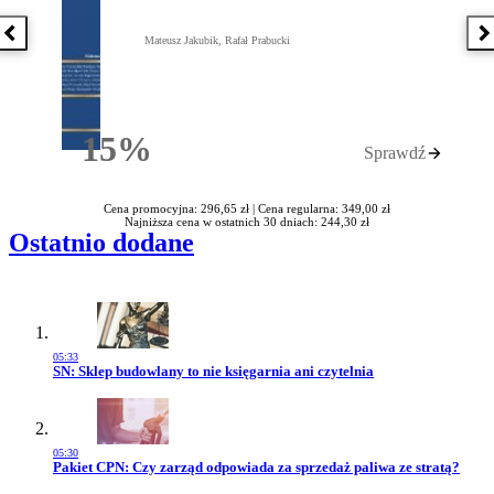
Poprzednia książka
N
Mateusz Jakubik, Rafał Prabucki
15%
Sprawdź
Rabatu
Cena promocyjna: 296,65 zł |
Cena regularna: 349,00 zł
Najniższa cena w ostatnich 30 dniach: 244,30 zł
Ostatnio dodane
05:33
Przejdź do artykułu:
SN: Sklep budowlany to nie księgarnia ani czytelnia
05:30
Przejdź do artykułu:
Pakiet CPN: Czy zarząd odpowiada za sprzedaż paliwa ze stratą?