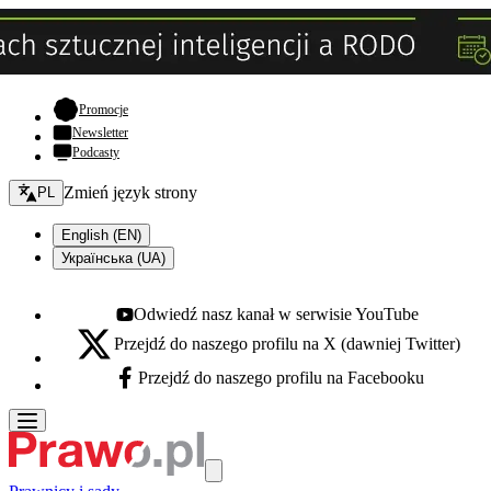
- otwiera się w nowej karcie
Promocje
Newsletter
Podcasty
Zmień język - bieżący:
Zmień język strony
PL
English (EN)
Українська (UA)
Odwiedź nasz kanał w serwisie YouTube
Youtube - otwiera się w nowej karcie
Przejdź do naszego profilu na X (dawniej Twitter)
X - otwiera się w nowej karcie
Przejdź do naszego profilu na Facebooku
Facebook - otwiera się w nowej karcie