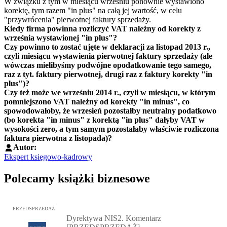
W związku z tym w miesiącu wrześniu ponownie wystawiono
korektę, tym razem "in plus" na całą jej wartość, w celu
"przywrócenia" pierwotnej faktury sprzedaży.
Kiedy firma powinna rozliczyć VAT należny od korekty z
września wystawionej "in plus"?
Czy powinno to zostać ujęte w deklaracji za listopad 2013 r.,
czyli miesiącu wystawienia pierwotnej faktury sprzedaży (ale
wówczas mielibyśmy podwójne opodatkowanie tego samego,
raz z tyt. faktury pierwotnej, drugi raz z faktury korekty "in
plus")?
Czy też może we wrześniu 2014 r., czyli w miesiącu, w którym
pomniejszono VAT należny od korekty "in minus", co
spowodowałoby, że wrzesień pozostałby neutralny podatkowo
(bo korekta "in minus" z korektą "in plus" dałyby VAT w
wysokości zero, a tym samym pozostałaby właściwie rozliczona
faktura pierwotna z listopada)?
Autor:
Ekspert księgowo-kadrowy
Polecamy książki biznesowe
Przejdź do: Dyrektywa NIS2. Komentarz [PRZEDSPRZEDAŻ], Mateu
PRZEDSPRZEDAŻ
Dyrektywa NIS2. Komentarz