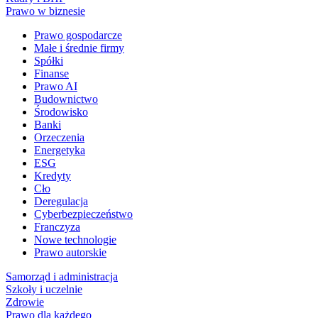
Prawo w biznesie
Prawo gospodarcze
Małe i średnie firmy
Spółki
Finanse
Prawo AI
Budownictwo
Środowisko
Banki
Orzeczenia
Energetyka
ESG
Kredyty
Cło
Deregulacja
Cyberbezpieczeństwo
Franczyza
Nowe technologie
Prawo autorskie
Samorząd i administracja
Szkoły i uczelnie
Zdrowie
Prawo dla każdego