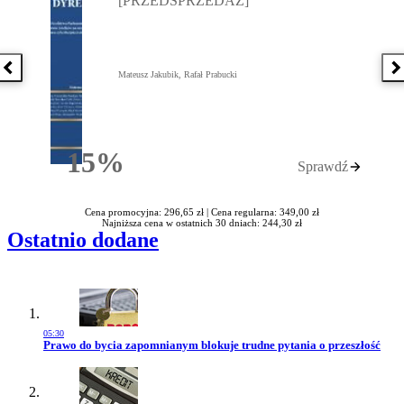
[PRZEDSPRZEDAŻ]
Poprzednia książka
N
Mateusz Jakubik, Rafał Prabucki
15%
Sprawdź
Rabatu
Cena promocyjna: 296,65 zł |
Cena regularna: 349,00 zł
Najniższa cena w ostatnich 30 dniach: 244,30 zł
Ostatnio dodane
05:30
Przejdź do artykułu:
Prawo do bycia zapomnianym blokuje trudne pytania o przeszłość