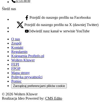
22 535 88 00
Numer telefonu:
Śledź nas
Przejdź do naszego profilu na Facebooku
facebook - otwiera się w nowej karcie
Przejdź do naszego profilu na X (dawniej Twitter)
x - otwiera się w nowej karcie
Odwiedź nasz kanał w serwisie YouTube
youtube - otwiera się w nowej karcie
O nas
Zespół
Kontakt
Regulamin
Księgarnia Profinfo.pl
Wolters Kluwer
FEPI
FPOP
Mapa strony
Polityka prywatności
Pomoc
Zarządzaj preferencjami plików cookie
© 2026 Wolters Kluwer
Realizacja Ideo Powered by:
CMS Edito