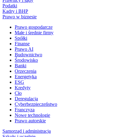
Prawnicy i sądy
Podatki
Kadry i BHP
Prawo w biznesie
Prawo gospodarcze
Małe i średnie firmy
Spółki
Finanse
Prawo AI
Budownictwo
Środowisko
Banki
Orzeczenia
Energetyka
ESG
Kredyty
Cło
Deregulacja
Cyberbezpieczeństwo
Franczyza
Nowe technologie
Prawo autorskie
Samorząd i administracja
Szkoły i uczelnie