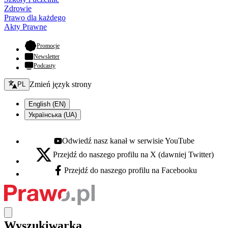
Zdrowie
Prawo dla każdego
Akty Prawne
- otwiera się w nowej karcie
Promocje
Newsletter
Podcasty
Zmień język - bieżący:
Zmień język strony
PL
English (EN)
Українська (UA)
Odwiedź nasz kanał w serwisie YouTube
Youtube - otwiera się w nowej karcie
Przejdź do naszego profilu na X (dawniej Twitter)
X - otwiera się w nowej karcie
Przejdź do naszego profilu na Facebooku
Facebook - otwiera się w nowej karcie
Wyszukiwarka