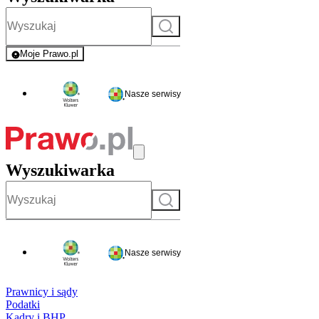
Szukaj
Moje Prawo.pl
- rejestracja i logowanie do serwisu
Nasze serwisy
Wyszukiwarka
Szukaj
Nasze serwisy
Prawnicy i sądy
Podatki
Kadry i BHP