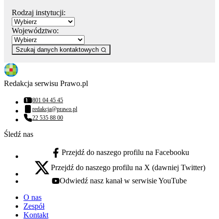
Rodzaj instytucji:
Województwo:
Szukaj danych kontaktowych
Redakcja serwisu Prawo.pl
801 04 45 45
Numer telefonu:
redakcja@prawo.pl
Adres email:
22 535 88 00
Numer telefonu:
Śledź nas
Przejdź do naszego profilu na Facebooku
facebook - otwiera się w nowej karcie
Przejdź do naszego profilu na X (dawniej Twitter)
x - otwiera się w nowej karcie
Odwiedź nasz kanał w serwisie YouTube
youtube - otwiera się w nowej karcie
O nas
Zespół
Kontakt