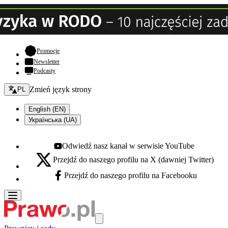
- otwiera się w nowej karcie
Promocje
Newsletter
Podcasty
Zmień język - bieżący:
Zmień język strony
PL
English (EN)
Українська (UA)
Odwiedź nasz kanał w serwisie YouTube
Youtube - otwiera się w nowej karcie
Przejdź do naszego profilu na X (dawniej Twitter)
X - otwiera się w nowej karcie
Przejdź do naszego profilu na Facebooku
Facebook - otwiera się w nowej karcie