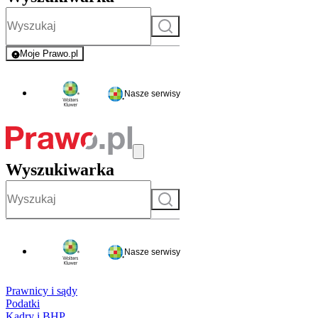
Szukaj
Moje Prawo.pl
- rejestracja i logowanie do serwisu
Nasze serwisy
Wyszukiwarka
Szukaj
Nasze serwisy
Prawnicy i sądy
Podatki
Kadry i BHP