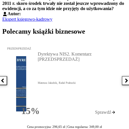
2011 r. skoro środek trwały nie został jeszcze wprowadzony do
ewidencji, a co za tym idzie nie przyjęty do użytkowania?
Autor:
Ekspert księgowo-kadrowy
Polecamy książki biznesowe
Przejdź do: Dyrektywa NIS2. Komentarz [PRZEDSPRZEDAŻ], Mateu
PRZEDSPRZEDAŻ
Dyrektywa NIS2. Komentarz
[PRZEDSPRZEDAŻ]
Poprzednia książka
N
Mateusz Jakubik, Rafał Prabucki
15%
Sprawdź
Rabatu
Cena promocyjna: 296,65 zł |
Cena regularna: 349,00 zł