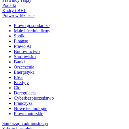
Prawnicy i sądy
Podatki
Kadry i BHP
Prawo w biznesie
Prawo gospodarcze
Małe i średnie firmy
Spółki
Finanse
Prawo AI
Budownictwo
Środowisko
Banki
Orzeczenia
Energetyka
ESG
Kredyty
Cło
Deregulacja
Cyberbezpieczeństwo
Franczyza
Nowe technologie
Prawo autorskie
Samorząd i administracja
Szkoły i uczelnie