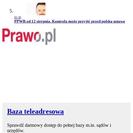
05:30
Przejdź do artykułu:
PPWR od 12 sierpnia. Kontrola może przyjść przed polską ustawą
Baza teleadresowa
Sprawdź darmowy dostęp do pełnej bazy m.in. sądów i
urzędów.