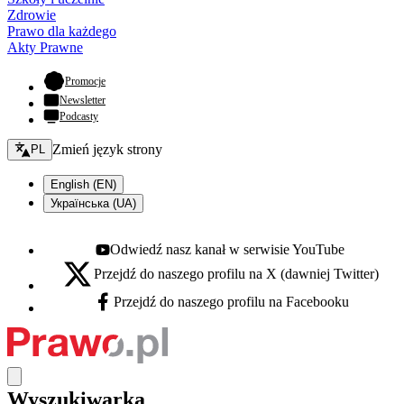
Zdrowie
Prawo dla każdego
Akty Prawne
- otwiera się w nowej karcie
Promocje
Newsletter
Podcasty
Zmień język - bieżący:
Zmień język strony
PL
English (EN)
Українська (UA)
Odwiedź nasz kanał w serwisie YouTube
Youtube - otwiera się w nowej karcie
Przejdź do naszego profilu na X (dawniej Twitter)
X - otwiera się w nowej karcie
Przejdź do naszego profilu na Facebooku
Facebook - otwiera się w nowej karcie
Wyszukiwarka