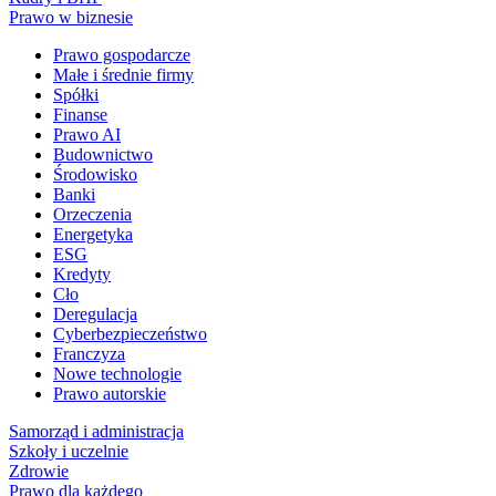
Prawo w biznesie
Prawo gospodarcze
Małe i średnie firmy
Spółki
Finanse
Prawo AI
Budownictwo
Środowisko
Banki
Orzeczenia
Energetyka
ESG
Kredyty
Cło
Deregulacja
Cyberbezpieczeństwo
Franczyza
Nowe technologie
Prawo autorskie
Samorząd i administracja
Szkoły i uczelnie
Zdrowie
Prawo dla każdego