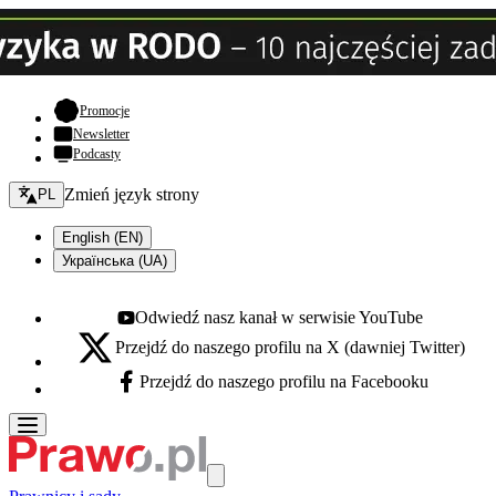
- otwiera się w nowej karcie
Promocje
Newsletter
Podcasty
Zmień język - bieżący:
Zmień język strony
PL
English (EN)
Українська (UA)
Odwiedź nasz kanał w serwisie YouTube
Youtube - otwiera się w nowej karcie
Przejdź do naszego profilu na X (dawniej Twitter)
X - otwiera się w nowej karcie
Przejdź do naszego profilu na Facebooku
Facebook - otwiera się w nowej karcie