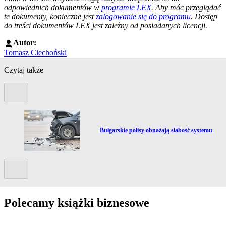
odpowiednich dokumentów w
programie LEX
. Aby móc przeglądać
te dokumenty, konieczne jest
zalogowanie się do programu
. Dostęp
do treści dokumentów LEX jest zależny od posiadanych licencji.
Autor:
Tomasz Ciechoński
Czytaj także
Poprzedni slide
Przejdź do artykułu:
Bułgarskie polisy obnażają słabość systemu
Kolejny slide
Polecamy książki biznesowe