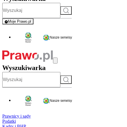
Szukaj
Moje Prawo.pl
- rejestracja i logowanie do serwisu
Nasze serwisy
Wyszukiwarka
Szukaj
Nasze serwisy
Prawnicy i sądy
Podatki
Kadry i BHP