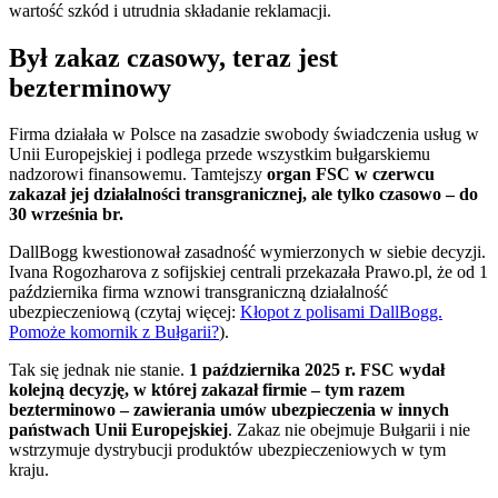
wartość szkód i utrudnia składanie reklamacji.
Był zakaz czasowy, teraz jest
bezterminowy
Firma działała w Polsce na zasadzie swobody świadczenia usług w
Unii Europejskiej i podlega przede wszystkim bułgarskiemu
nadzorowi finansowemu. Tamtejszy
organ FSC w czerwcu
zakazał jej działalności transgranicznej, ale tylko czasowo – do
30 września br.
DallBogg kwestionował zasadność wymierzonych w siebie decyzji.
Ivana Rogozharova z sofijskiej centrali przekazała Prawo.pl, że od 1
października firma wznowi transgraniczną działalność
ubezpieczeniową (czytaj więcej:
Kłopot z polisami DallBogg.
Pomoże komornik z Bułgarii?
).
Tak się jednak nie stanie.
1 października 2025 r. FSC wydał
kolejną decyzję, w której zakazał firmie – tym razem
bezterminowo – zawierania umów ubezpieczenia w innych
państwach Unii Europejskiej
. Zakaz nie obejmuje Bułgarii i nie
wstrzymuje dystrybucji produktów ubezpieczeniowych w tym
kraju.