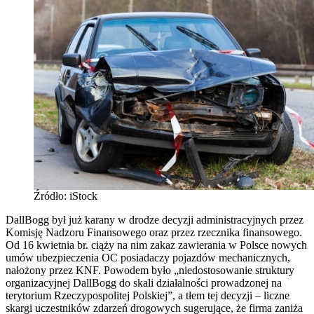
Źródło: iStock
DallBogg był już karany w drodze decyzji administracyjnych przez
Komisję Nadzoru Finansowego oraz przez rzecznika finansowego.
Od 16 kwietnia br. ciąży na nim zakaz zawierania w Polsce nowych
umów ubezpieczenia OC posiadaczy pojazdów mechanicznych,
nałożony przez KNF. Powodem było „niedostosowanie struktury
organizacyjnej DallBogg do skali działalności prowadzonej na
terytorium Rzeczypospolitej Polskiej”, a tłem tej decyzji – liczne
skargi uczestników zdarzeń drogowych sugerujące, że firma zaniża