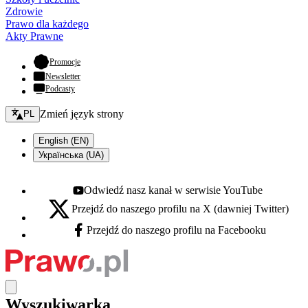
Zdrowie
Prawo dla każdego
Akty Prawne
- otwiera się w nowej karcie
Promocje
Newsletter
Podcasty
Zmień język - bieżący:
Zmień język strony
PL
English (EN)
Українська (UA)
Odwiedź nasz kanał w serwisie YouTube
Youtube - otwiera się w nowej karcie
Przejdź do naszego profilu na X (dawniej Twitter)
X - otwiera się w nowej karcie
Przejdź do naszego profilu na Facebooku
Facebook - otwiera się w nowej karcie
Wyszukiwarka