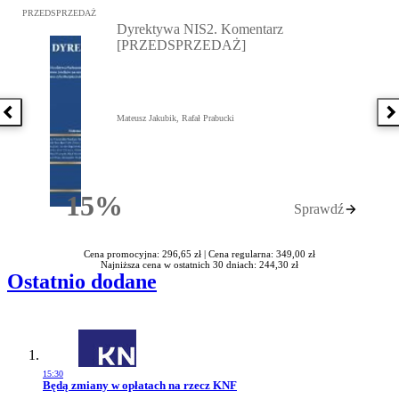
Przejdź do: Dyrektywa NIS2. Komentarz [PRZEDSPRZEDAŻ], Mateu
PRZEDSPRZEDAŻ
Dyrektywa NIS2. Komentarz
[PRZEDSPRZEDAŻ]
Poprzednia książka
N
Mateusz Jakubik, Rafał Prabucki
15%
Sprawdź
Rabatu
Cena promocyjna: 296,65 zł |
Cena regularna: 349,00 zł
Najniższa cena w ostatnich 30 dniach: 244,30 zł
Ostatnio dodane
15:30
Przejdź do artykułu:
Będą zmiany w opłatach na rzecz KNF