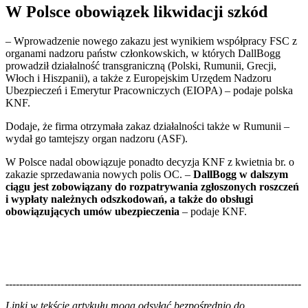
W Polsce obowiązek likwidacji szkód
– Wprowadzenie nowego zakazu jest wynikiem współpracy FSC z
organami nadzoru państw członkowskich, w których DallBogg
prowadził działalność transgraniczną (Polski, Rumunii, Grecji,
Włoch i Hiszpanii), a także z Europejskim Urzędem Nadzoru
Ubezpieczeń i Emerytur Pracowniczych (EIOPA) – podaje polska
KNF.
Dodaje, że firma otrzymała zakaz działalności także w Rumunii –
wydał go tamtejszy organ nadzoru (ASF).
W Polsce nadal obowiązuje ponadto decyzja KNF z kwietnia br. o
zakazie sprzedawania nowych polis OC. –
DallBogg w dalszym
ciągu jest zobowiązany do rozpatrywania zgłoszonych roszczeń
i wypłaty należnych odszkodowań, a także do obsługi
obowiązujących umów ubezpieczenia
– podaje KNF.
--------------------------------------------------------------------------------------
--------------------------------------------------------
Linki w tekście artykułu mogą odsyłać bezpośrednio do