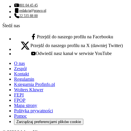
801 04 45 45
Numer telefonu:
redakcja@prawo.pl
Adres email:
22 535 88 00
Numer telefonu:
Śledź nas
Przejdź do naszego profilu na Facebooku
facebook - otwiera się w nowej karcie
Przejdź do naszego profilu na X (dawniej Twitter)
x - otwiera się w nowej karcie
Odwiedź nasz kanał w serwisie YouTube
youtube - otwiera się w nowej karcie
O nas
Zespół
Kontakt
Regulamin
Księgarnia Profinfo.pl
Wolters Kluwer
FEPI
FPOP
Mapa strony
Polityka prywatności
Pomoc
Zarządzaj preferencjami plików cookie