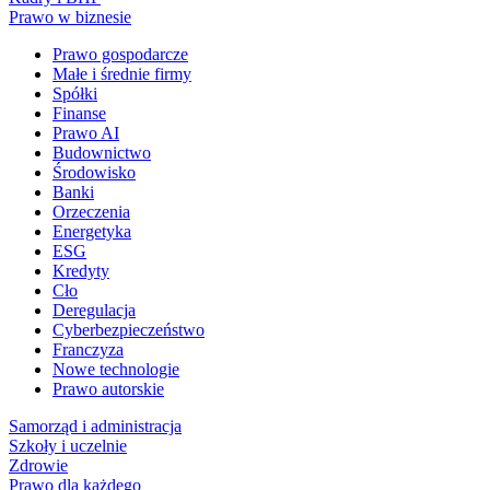
Prawo w biznesie
Prawo gospodarcze
Małe i średnie firmy
Spółki
Finanse
Prawo AI
Budownictwo
Środowisko
Banki
Orzeczenia
Energetyka
ESG
Kredyty
Cło
Deregulacja
Cyberbezpieczeństwo
Franczyza
Nowe technologie
Prawo autorskie
Samorząd i administracja
Szkoły i uczelnie
Zdrowie
Prawo dla każdego