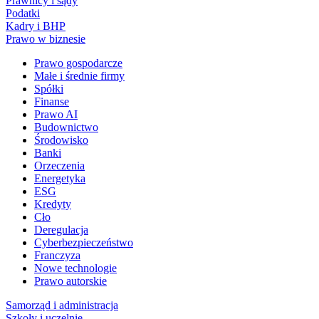
Prawnicy i sądy
Podatki
Kadry i BHP
Prawo w biznesie
Prawo gospodarcze
Małe i średnie firmy
Spółki
Finanse
Prawo AI
Budownictwo
Środowisko
Banki
Orzeczenia
Energetyka
ESG
Kredyty
Cło
Deregulacja
Cyberbezpieczeństwo
Franczyza
Nowe technologie
Prawo autorskie
Samorząd i administracja
Szkoły i uczelnie