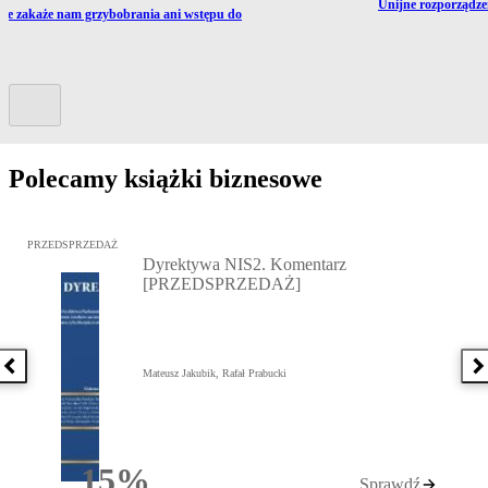
Przejdź do artykułu
Unijne rozporządzen
ź do artykułu:
nie zakaże nam grzybobrania ani wstępu do
Kolejny slide
Polecamy książki biznesowe
Przejdź do: Dyrektywa NIS2. Komentarz [PRZEDSPRZEDAŻ], Mateu
PRZEDSPRZEDAŻ
Dyrektywa NIS2. Komentarz
[PRZEDSPRZEDAŻ]
Poprzednia książka
N
Mateusz Jakubik, Rafał Prabucki
15%
Sprawdź