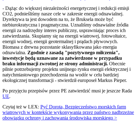
- Dążąc do większej niezależności energetycznej i redukcji emisji
CO2, podnieśliśmy nasze cele w zakresie energii odnawialnej.
Dyrektywa ta jest dowodem na to, że Bruksela może być
niebiurokratyczna i pragmatyczna. Uznaliśmy odnawialne źródła
energii za nadrzędny interes publiczny, usprawniając proces ich
zatwierdzania. Skupiamy się na energii wiatrowej, fotowoltaice,
energii wodnej, energii geotermalnej i prądach pływowych.
Biomasa z drewna pozostanie sklasyfikowana jako energia
odnawialna.
Zgodnie z zasadą "pozytywnego milczenia",
inwestycje będą uznawane za zatwierdzone w przypadku
braku informacji zwrotnej ze strony administracji.
Obecnie
pilnie potrzebujemy projektu unijnego rynku energii elektrycznej i
natychmiastowego przechodzenia na wodór w celu bardziej
ekologicznej transformacji - stwierdził europoseł Markus Pieper.
Po przyjęciu przepisów przez PE zatwierdzić musi je jeszcze Rada
UE
.
Czytaj też w LEX:
Pyć Dorota, Bezpieczeństwo morskich farm
wiatrowych w kontekście wykonywania przez państwo nadbrzeżne
obowiązku ochrony i zachowania środowiska morskiego >