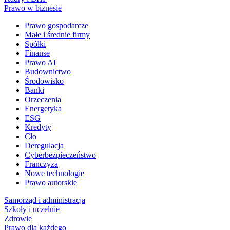
Prawo w biznesie
Prawo gospodarcze
Małe i średnie firmy
Spółki
Finanse
Prawo AI
Budownictwo
Środowisko
Banki
Orzeczenia
Energetyka
ESG
Kredyty
Cło
Deregulacja
Cyberbezpieczeństwo
Franczyza
Nowe technologie
Prawo autorskie
Samorząd i administracja
Szkoły i uczelnie
Zdrowie
Prawo dla każdego