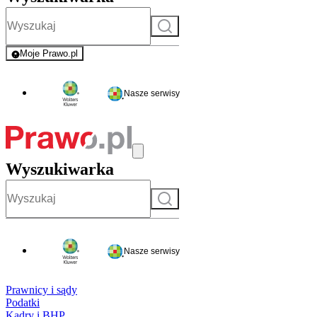
Szukaj
Moje Prawo.pl
- rejestracja i logowanie do serwisu
Nasze serwisy
Wyszukiwarka
Szukaj
Nasze serwisy
Prawnicy i sądy
Podatki
Kadry i BHP