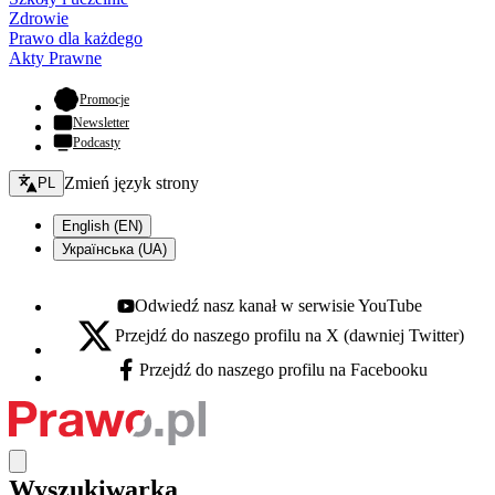
Zdrowie
Prawo dla każdego
Akty Prawne
- otwiera się w nowej karcie
Promocje
Newsletter
Podcasty
Zmień język - bieżący:
Zmień język strony
PL
English (EN)
Українська (UA)
Odwiedź nasz kanał w serwisie YouTube
Youtube - otwiera się w nowej karcie
Przejdź do naszego profilu na X (dawniej Twitter)
X - otwiera się w nowej karcie
Przejdź do naszego profilu na Facebooku
Facebook - otwiera się w nowej karcie
Wyszukiwarka