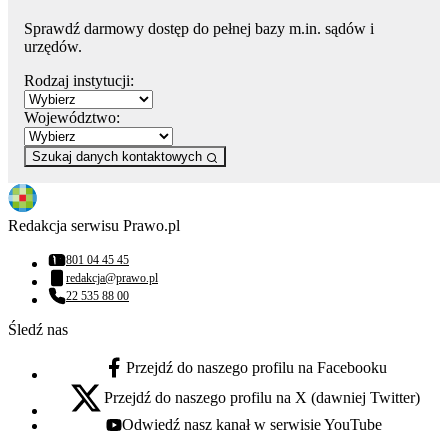
Sprawdź darmowy dostęp do pełnej bazy m.in. sądów i
urzędów.
Rodzaj instytucji:
Województwo:
Szukaj danych kontaktowych
Redakcja serwisu Prawo.pl
801 04 45 45
Numer telefonu:
redakcja@prawo.pl
Adres email:
22 535 88 00
Numer telefonu:
Śledź nas
Przejdź do naszego profilu na Facebooku
facebook - otwiera się w nowej karcie
Przejdź do naszego profilu na X (dawniej Twitter)
x - otwiera się w nowej karcie
Odwiedź nasz kanał w serwisie YouTube
youtube - otwiera się w nowej karcie