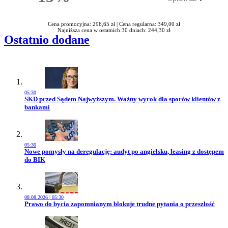
Rabatu
Cena promocyjna: 296,65 zł |
Cena regularna: 349,00 zł
Najniższa cena w ostatnich 30 dniach: 244,30 zł
Ostatnio dodane
05:30
Przejdź do artykułu:
SKD przed Sądem Najwyższym. Ważny wyrok dla sporów klientów z
bankami
05:30
Przejdź do artykułu:
Nowe pomysły na deregulację: audyt po angielsku, leasing z dostępem
do BIK
08.08.2026 | 05:30
Przejdź do artykułu:
Prawo do bycia zapomnianym blokuje trudne pytania o przeszłość