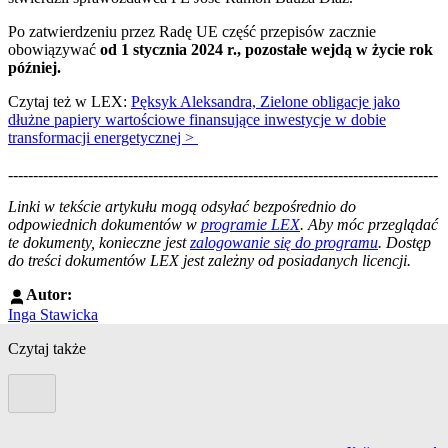
Po zatwierdzeniu przez Radę UE część przepisów zacznie
obowiązywać
od 1 stycznia 2024 r., pozostałe wejdą w życie rok
później.
Czytaj też w LEX:
Pęksyk Aleksandra, Zielone obligacje jako
dłużne papiery wartościowe finansujące inwestycje w dobie
transformacji energetycznej >
--------------------------------------------------------------------------------------
--------------------------------------------------------
Linki w tekście artykułu mogą odsyłać bezpośrednio do
odpowiednich dokumentów w
programie LEX
. Aby móc przeglądać
te dokumenty, konieczne jest
zalogowanie się do programu
. Dostęp
do treści dokumentów LEX jest zależny od posiadanych licencji.
Autor:
Inga Stawicka
Czytaj także
Poprzedni slide