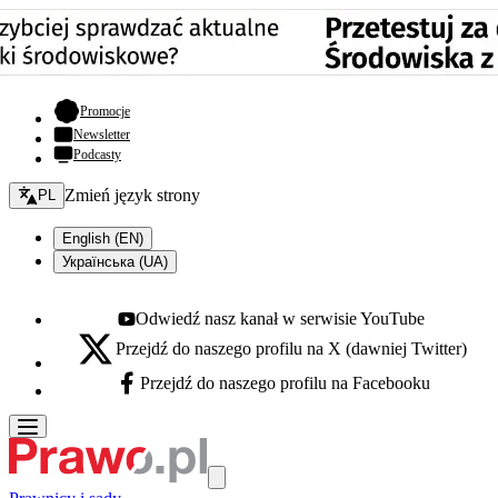
- otwiera się w nowej karcie
Promocje
Newsletter
Podcasty
Zmień język - bieżący:
Zmień język strony
PL
English (EN)
Українська (UA)
Odwiedź nasz kanał w serwisie YouTube
Youtube - otwiera się w nowej karcie
Przejdź do naszego profilu na X (dawniej Twitter)
X - otwiera się w nowej karcie
Przejdź do naszego profilu na Facebooku
Facebook - otwiera się w nowej karcie