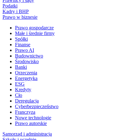
Prawnicy i sądy
Podatki
Kadry i BHP
Prawo w biznesie
Prawo gospodarcze
Małe i średnie firmy
Spółki
Finanse
Prawo AI
Budownictwo
Środowisko
Banki
Orzeczenia
Energetyka
ESG
Kredyty
Cło
Deregulacja
Cyberbezpieczeństwo
Franczyza
Nowe technologie
Prawo autorskie
Samorząd i administracja
Szkoły i uczelnie