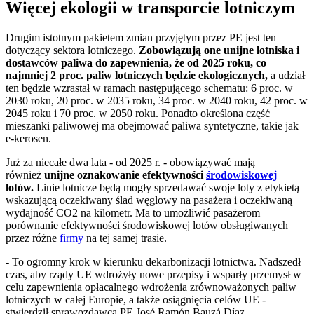
Więcej ekologii w transporcie lotniczym
Drugim istotnym pakietem zmian przyjętym przez PE jest ten
dotyczący sektora lotniczego.
Zobowiązują one unijne lotniska i
dostawców paliwa do zapewnienia, że od 2025 roku, co
najmniej 2 proc. paliw lotniczych będzie ekologicznych,
a udział
ten będzie wzrastał w ramach następującego schematu: 6 proc. w
2030 roku, 20 proc. w 2035 roku, 34 proc. w 2040 roku, 42 proc. w
2045 roku i 70 proc. w 2050 roku. Ponadto określona część
mieszanki paliwowej ma obejmować paliwa syntetyczne, takie jak
e-kerosen.
Już za niecałe dwa lata - od 2025 r. - obowiązywać mają
również
unijne oznakowanie efektywności
środowiskowej
lotów.
Linie lotnicze będą mogły sprzedawać swoje loty z etykietą
wskazującą oczekiwany ślad węglowy na pasażera i oczekiwaną
wydajność CO2 na kilometr. Ma to umożliwić pasażerom
porównanie efektywności środowiskowej lotów obsługiwanych
przez różne
firmy
na tej samej trasie.
- To ogromny krok w kierunku dekarbonizacji lotnictwa. Nadszedł
czas, aby rządy UE wdrożyły nowe przepisy i wsparły przemysł w
celu zapewnienia opłacalnego wdrożenia zrównoważonych paliw
lotniczych w całej Europie, a także osiągnięcia celów UE -
stwierdził sprawozdawca PE José Ramón Bauzá Díaz.