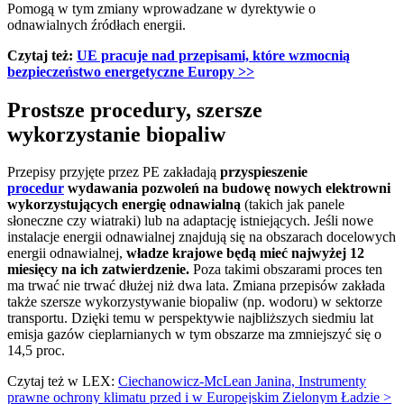
Pomogą w tym zmiany wprowadzane w dyrektywie o
odnawialnych źródłach energii.
Czytaj też:
UE pracuje nad przepisami, które wzmocnią
bezpieczeństwo energetyczne Europy >>
Prostsze procedury, szersze
wykorzystanie biopaliw
Przepisy przyjęte przez PE zakładają
przyspieszenie
procedur
wydawania pozwoleń na budowę nowych elektrowni
wykorzystujących energię odnawialną
(takich jak panele
słoneczne czy wiatraki) lub na adaptację istniejących. Jeśli nowe
instalacje energii odnawialnej znajdują się na obszarach docelowych
energii odnawialnej,
władze krajowe będą mieć najwyżej 12
miesięcy na ich zatwierdzenie.
Poza takimi obszarami proces ten
ma trwać nie trwać dłużej niż dwa lata. Zmiana przepisów zakłada
także szersze wykorzystywanie biopaliw (np. wodoru) w sektorze
transportu. Dzięki temu w perspektywie najbliższych siedmiu lat
emisja gazów cieplarnianych w tym obszarze ma zmniejszyć się o
14,5 proc.
Czytaj też w LEX:
Ciechanowicz-McLean Janina, Instrumenty
prawne ochrony klimatu przed i w Europejskim Zielonym Ładzie >