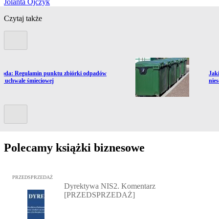
Jolanta Ojczyk
Czytaj także
Poprzedni slide
ź do artykułu:
Prze
oda: Regulamin punktu zbiórki odpadów
Jak
 w uchwale śmieciowej
nie
Kolejny slide
Polecamy książki biznesowe
Przejdź do: Dyrektywa NIS2. Komentarz [PRZEDSPRZEDAŻ], Mateu
PRZEDSPRZEDAŻ
Dyrektywa NIS2. Komentarz
[PRZEDSPRZEDAŻ]