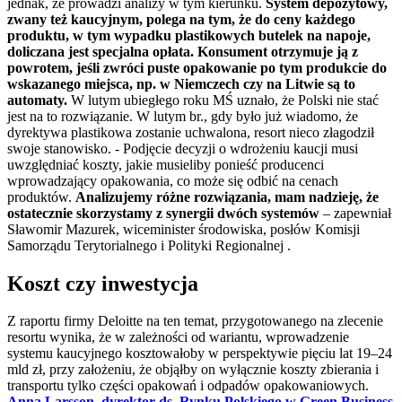
jednak, że prowadzi analizy w tym kierunku.
System depozytowy,
zwany też kaucyjnym, polega na tym, że do ceny każdego
produktu, w tym wypadku plastikowych butelek na napoje,
doliczana jest specjalna opłata. Konsument otrzymuje ją z
powrotem, jeśli zwróci puste opakowanie po tym produkcie do
wskazanego miejsca, np. w Niemczech czy na Litwie są to
automaty.
W lutym ubiegłego roku MŚ uznało, że Polski nie stać
jest na to rozwiązanie. W lutym br., gdy było już wiadomo, że
dyrektywa plastikowa zostanie uchwalona, resort nieco złagodził
swoje stanowisko. - Podjęcie decyzji o wdrożeniu kaucji musi
uwzględniać koszty, jakie musieliby ponieść producenci
wprowadzający opakowania, co może się odbić na cenach
produktów.
Analizujemy różne rozwiązania, mam nadzieję, że
ostatecznie skorzystamy z synergii dwóch systemów
– zapewniał
Sławomir Mazurek, wiceminister środowiska, posłów Komisji
Samorządu Terytorialnego i Polityki Regionalnej .
Koszt czy inwestycja
Z raportu firmy Deloitte na ten temat, przygotowanego na zlecenie
resortu wynika, że w zależności od wariantu, wprowadzenie
systemu kaucyjnego kosztowałoby w perspektywie pięciu lat 19–24
mld zł, przy założeniu, że objąłby on wyłącznie koszty zbierania i
transportu tylko części opakowań i odpadów opakowaniowych.
Anna Larsson, dyrektor ds. Rynku Polskiego w Green Business