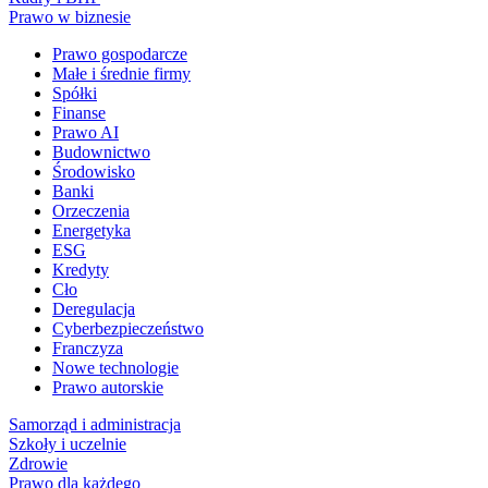
Prawo w biznesie
Prawo gospodarcze
Małe i średnie firmy
Spółki
Finanse
Prawo AI
Budownictwo
Środowisko
Banki
Orzeczenia
Energetyka
ESG
Kredyty
Cło
Deregulacja
Cyberbezpieczeństwo
Franczyza
Nowe technologie
Prawo autorskie
Samorząd i administracja
Szkoły i uczelnie
Zdrowie
Prawo dla każdego