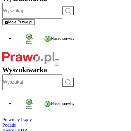
Szukaj
Moje Prawo.pl
- rejestracja i logowanie do serwisu
Nasze serwisy
Wyszukiwarka
Szukaj
Nasze serwisy
Prawnicy i sądy
Podatki
Kadry i BHP