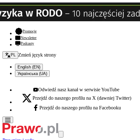
- otwiera się w nowej karcie
Promocje
Newsletter
Podcasty
Zmień język - bieżący:
Zmień język strony
PL
English (EN)
Українська (UA)
Odwiedź nasz kanał w serwisie YouTube
Youtube - otwiera się w nowej karcie
Przejdź do naszego profilu na X (dawniej Twitter)
X - otwiera się w nowej karcie
Przejdź do naszego profilu na Facebooku
Facebook - otwiera się w nowej karcie