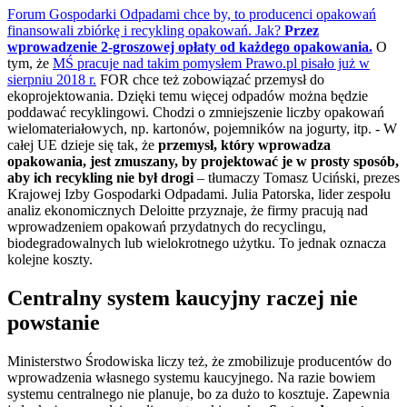
Forum Gospodarki Odpadami chce by, to producenci opakowań
finansowali zbiórkę i recykling opakowań. Jak?
Przez
wprowadzenie 2-groszowej opłaty od każdego opakowania.
O
tym, że
MŚ pracuje nad takim pomysłem Prawo.pl pisało już w
sierpniu 2018 r.
FOR chce też zobowiązać przemysł do
ekoprojektowania. Dzięki temu więcej odpadów można będzie
poddawać recyklingowi. Chodzi o zmniejszenie liczby opakowań
wielomateriałowych, np. kartonów, pojemników na jogurty, itp. - W
całej UE dzieje się tak, że
przemysł, który wprowadza
opakowania, jest zmuszany, by projektować je w prosty sposób,
aby ich recykling nie był drogi
– tłumaczy Tomasz Uciński, prezes
Krajowej Izby Gospodarki Odpadami. Julia Patorska, lider zespołu
analiz ekonomicznych Deloitte przyznaje, że firmy pracują nad
wprowadzeniem opakowań przydatnych do recyclingu,
biodegradowalnych lub wielokrotnego użytku. To jednak oznacza
kolejne koszty.
Centralny system kaucyjny raczej nie
powstanie
Ministerstwo Środowiska liczy też, że zmobilizuje producentów do
wprowadzenia własnego systemu kaucyjnego. Na razie bowiem
systemu centralnego nie planuje, bo za dużo to kosztuje. Zapewnia