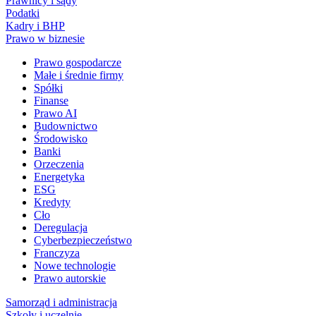
Prawnicy i sądy
Podatki
Kadry i BHP
Prawo w biznesie
Prawo gospodarcze
Małe i średnie firmy
Spółki
Finanse
Prawo AI
Budownictwo
Środowisko
Banki
Orzeczenia
Energetyka
ESG
Kredyty
Cło
Deregulacja
Cyberbezpieczeństwo
Franczyza
Nowe technologie
Prawo autorskie
Samorząd i administracja
Szkoły i uczelnie