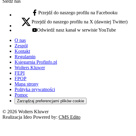
Śledź nas
Przejdź do naszego profilu na Facebooku
facebook - otwiera się w nowej karcie
Przejdź do naszego profilu na X (dawniej Twitter)
x - otwiera się w nowej karcie
Odwiedź nasz kanał w serwisie YouTube
youtube - otwiera się w nowej karcie
O nas
Zespół
Kontakt
Regulamin
Księgarnia Profinfo.pl
Wolters Kluwer
FEPI
FPOP
Mapa strony
Polityka prywatności
Pomoc
Zarządzaj preferencjami plików cookie
© 2026 Wolters Kluwer
Realizacja Ideo Powered by:
CMS Edito