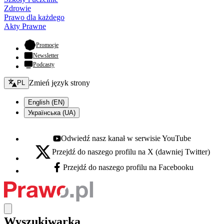
Zdrowie
Prawo dla każdego
Akty Prawne
- otwiera się w nowej karcie
Promocje
Newsletter
Podcasty
Zmień język - bieżący:
Zmień język strony
PL
English (EN)
Українська (UA)
Odwiedź nasz kanał w serwisie YouTube
Youtube - otwiera się w nowej karcie
Przejdź do naszego profilu na X (dawniej Twitter)
X - otwiera się w nowej karcie
Przejdź do naszego profilu na Facebooku
Facebook - otwiera się w nowej karcie
Wyszukiwarka