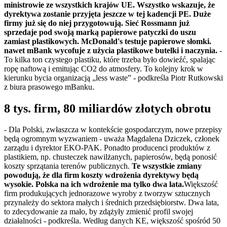
ministrowie ze wszystkich krajów UE. Wszystko wskazuje, że
dyrektywa zostanie przyjęta jeszcze w tej kadencji PE. Duże
firmy już się do niej przygotowują. Sieć Rossmann już
sprzedaje pod swoją marką papierowe patyczki do uszu
zamiast plastikowych. McDonald's testuje papierowe słomki.
nawet mBank wycofuje z użycia plastikowe butelki i naczynia.
-
To kilka ton czystego plastiku, które trzeba było dowieźć, spalając
ropę naftową i emitując CO2 do atmosfery. To kolejny krok w
kierunku bycia organizacją „less waste” - podkreśla Piotr Rutkowski
z biura prasowego mBanku.
8 tys. firm, 80 miliardów złotych obrotu
- Dla Polski, zwłaszcza w kontekście gospodarczym, nowe przepisy
będą ogromnym wyzwaniem - uważa Magdalena Dziczek, członek
zarządu i dyrektor EKO-PAK. Ponadto producenci produktów z
plastikiem, np. chusteczek nawilżanych, papierosów, będą ponosić
koszty sprzątania terenów publicznych.
Te wszystkie zmiany
powodują, że dla firm koszty wdrożenia dyrektywy będą
wysokie. Polska na ich wdrożenie ma tylko dwa lata.
Większość
firm produkujących jednorazowe wyroby z tworzyw sztucznych
przynależy do sektora małych i średnich przedsiębiorstw. Dwa lata,
to zdecydowanie za mało, by zdążyły zmienić profil swojej
działalności - podkreśla. Według danych KE, większość spośród 50