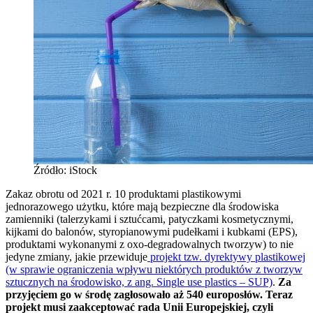
Źródło: iStock
Zakaz obrotu od 2021 r. 10 produktami plastikowymi
jednorazowego użytku, które mają bezpieczne dla środowiska
zamienniki (talerzykami i sztućcami, patyczkami kosmetycznymi,
kijkami do balonów, styropianowymi pudełkami i kubkami (EPS),
produktami wykonanymi z oxo-degradowalnych tworzyw) to nie
jedyne zmiany, jakie przewiduje
projekt tzw. dyrektywy plastikowej
(w sprawie ograniczenia wpływu niektórych produktów z tworzyw
sztucznych na środowisko, z ang. Single use plastics – SUP)
.
Za
przyjęciem go w środę zagłosowało aż 540 europosłów. Teraz
projekt musi zaakceptować rada Unii Europejskiej, czyli