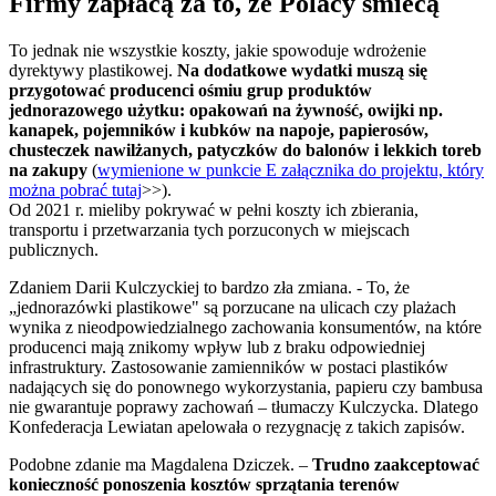
Firmy zapłacą za to, że Polacy śmiecą
To jednak nie wszystkie koszty, jakie spowoduje wdrożenie
dyrektywy plastikowej.
Na dodatkowe wydatki muszą się
przygotować producenci ośmiu grup produktów
jednorazowego użytku: opakowań na żywność, owijki np.
kanapek, pojemników i kubków na napoje, papierosów,
chusteczek nawilżanych, patyczków do balonów i lekkich toreb
na zakupy
(
wymienione w punkcie E załącznika do projektu, który
można pobrać tutaj
>>).
Od 2021 r. mieliby pokrywać w pełni koszty ich zbierania,
transportu i przetwarzania tych porzuconych w miejscach
publicznych.
Zdaniem Darii Kulczyckiej to bardzo zła zmiana. - To, że
„jednorazówki plastikowe" są porzucane na ulicach czy plażach
wynika z nieodpowiedzialnego zachowania konsumentów, na które
producenci mają znikomy wpływ lub z braku odpowiedniej
infrastruktury. Zastosowanie zamienników w postaci plastików
nadających się do ponownego wykorzystania, papieru czy bambusa
nie gwarantuje poprawy zachowań – tłumaczy Kulczycka. Dlatego
Konfederacja Lewiatan apelowała o rezygnację z takich zapisów.
Podobne zdanie ma Magdalena Dziczek. –
Trudno zaakceptować
konieczność ponoszenia kosztów sprzątania terenów