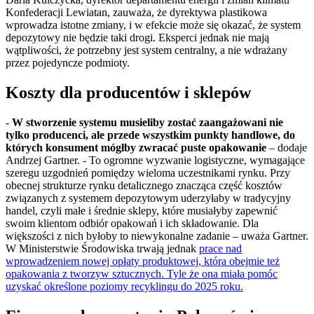
Konfederacji Lewiatan, zauważa, że dyrektywa plastikowa
wprowadza istotne zmiany, i w efekcie może się okazać, że system
depozytowy nie będzie taki drogi. Eksperci jednak nie mają
wątpliwości, że potrzebny jest system centralny, a nie wdrażany
przez pojedyncze podmioty.
Koszty dla producentów i sklepów
-
W stworzenie systemu musieliby zostać zaangażowani nie
tylko producenci, ale przede wszystkim punkty handlowe, do
których konsument mógłby zwracać puste opakowanie
– dodaje
Andrzej Gartner. - To ogromne wyzwanie logistyczne, wymagające
szeregu uzgodnień pomiędzy wieloma uczestnikami rynku. Przy
obecnej strukturze rynku detalicznego znacząca część kosztów
związanych z systemem depozytowym uderzyłaby w tradycyjny
handel, czyli małe i średnie sklepy, które musiałyby zapewnić
swoim klientom odbiór opakowań i ich składowanie. Dla
większości z nich byłoby to niewykonalne zadanie – uważa Gartner.
W Ministerstwie Środowiska trwają jednak
prace nad
wprowadzeniem nowej opłaty produktowej, która obejmie też
opakowania z tworzyw sztucznych. Tyle że ona miała pomóc
uzyskać określone poziomy recyklingu do 2025 roku.