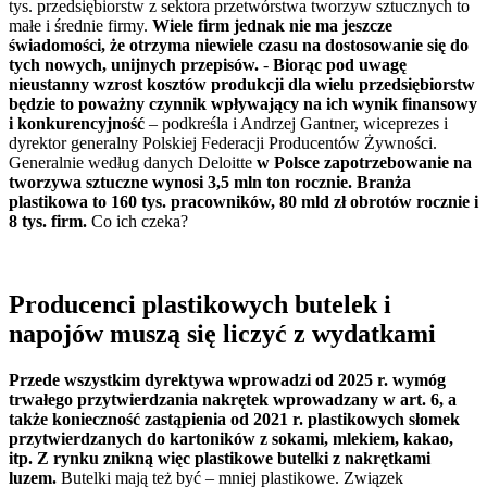
tys. przedsiębiorstw z sektora przetwórstwa tworzyw sztucznych to
małe i średnie firmy.
Wiele firm jednak nie ma jeszcze
świadomości, że otrzyma niewiele czasu na dostosowanie się do
tych nowych, unijnych przepisów.
-
Biorąc pod uwagę
nieustanny wzrost kosztów produkcji dla wielu przedsiębiorstw
będzie to poważny czynnik wpływający na ich wynik finansowy
i konkurencyjność
– podkreśla i Andrzej Gantner, wiceprezes i
dyrektor generalny Polskiej Federacji Producentów Żywności.
Generalnie według danych Deloitte
w Polsce zapotrzebowanie na
tworzywa sztuczne wynosi 3,5 mln ton rocznie. Branża
plastikowa to 160 tys. pracowników, 80 mld zł obrotów rocznie i
8 tys. firm.
Co ich czeka?
Producenci plastikowych butelek i
napojów muszą się liczyć z wydatkami
Przede wszystkim dyrektywa wprowadzi od 2025 r. wymóg
trwałego przytwierdzania nakrętek wprowadzany w art. 6, a
także konieczność zastąpienia od 2021 r. plastikowych słomek
przytwierdzanych do kartoników z sokami, mlekiem, kakao,
itp. Z rynku znikną więc plastikowe butelki z nakrętkami
luzem.
Butelki mają też być – mniej plastikowe. Związek