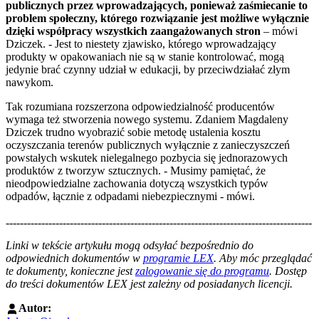
publicznych przez wprowadzających, ponieważ zaśmiecanie to
problem społeczny, którego rozwiązanie jest możliwe wyłącznie
dzięki współpracy wszystkich zaangażowanych stron
– mówi
Dziczek. - Jest to niestety zjawisko, którego wprowadzający
produkty w opakowaniach nie są w stanie kontrolować, mogą
jedynie brać czynny udział w edukacji, by przeciwdziałać złym
nawykom.
Tak rozumiana rozszerzona odpowiedzialność producentów
wymaga też stworzenia nowego systemu. Zdaniem Magdaleny
Dziczek trudno wyobrazić sobie metodę ustalenia kosztu
oczyszczania terenów publicznych wyłącznie z zanieczyszczeń
powstałych wskutek nielegalnego pozbycia się jednorazowych
produktów z tworzyw sztucznych. - Musimy pamiętać, że
nieodpowiedzialne zachowania dotyczą wszystkich typów
odpadów, łącznie z odpadami niebezpiecznymi - mówi.
--------------------------------------------------------------------------------------
--------------------------------------------------------
Linki w tekście artykułu mogą odsyłać bezpośrednio do
odpowiednich dokumentów w
programie LEX
. Aby móc przeglądać
te dokumenty, konieczne jest
zalogowanie się do programu
. Dostęp
do treści dokumentów LEX jest zależny od posiadanych licencji.
Autor: