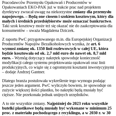
Pracodawców Przemysłu Opakowań i Producentów w
Opakowaniach EKO-PAK już w trakcie prac nad projektem
dyrektywy zwracał uwagę na niekorzystne
zmiany dla przemysłu
napojowego. – Będą one ciosem i szokiem kosztowym, który dla
małych i średnich przedsiębiorstw może oznaczać bankructwo
.
Taki szok kosztowy może też się okazać nie do zaakceptowania dla
konsumentów – uważa Magdalena Dziczek.
Z raportu PwC przygotowanego m.in. dla Europejskiej Organizacji
Producentów Napojów Bezalkoholowych wynika, że
art. 6
wymusi zmianę ok. 1350 linii rozlewowych w całej UE, która
będzie kosztowała od ok. 2,7 mld euro do nawet ok. 8,7 mld
euro.
- Wymóg dotyczący nakrętek spowoduje konieczność
modyfikacji całego systemu projektowania opakowań oraz linii
produkcyjnych, co wiąże się z ogromnymi kosztami inwestycyjnymi
– dodaje Andrzej Gantner.
Dlatego branża postulowała wykreślenie tego wymogu podając
jeszcze jeden argument. PwC wyliczyło bowiem, że spowoduje on
zużycie większej ilości plastiku, bo nakrętki będą musiały być
cięższe. Nie przekonała jednak unijnych urzędników.
A to nie wszystkie zmiany.
Najpóźniej do 2023 roku wszystkie
butelki plastikowe będą musiały być wykonane w minimum 25
proc. z materiału pochodzącego z recyklingu, a w 2030 r. w 30