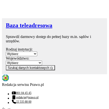
Baza teleadresowa
Sprawdź darmowy dostęp do pełnej bazy m.in. sądów i
urzędów.
Rodzaj instytucji:
Województwo:
Szukaj danych kontaktowych
Redakcja serwisu Prawo.pl
801 04 45 45
Numer telefonu:
redakcja@prawo.pl
Adres email:
22 535 88 00
Numer telefonu: