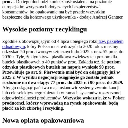
proc.
- Do tego dochodzi konieczność ustalenia na poziomie
europejskim wytycznych dotyczących bezpieczeństwa
konsumentów, bo opakowanie ma być przede wszystkim
bezpieczne dla końcowego użytkownika - dodaje Andrzej Gantner.
Wysokie poziomy recyklingu
Zgodnie z obowiązującym od 4 lipca ubiegłego roku
tzw. pakietem
odpadowym
, który Polska musi wdrożyć do 2020 roku, musimy
odzyskać 50 proc. tworzyw sztucznych do 2025 r. oraz 55 proc. do
2030 r. Tyle, że dyrektywa plastikowa zwiększy ten poziom dla
butelek plastikowych o 40 punktów proc. Zakłada też, że
poziom
odzysku plastikowych butelek na napoje wyniesie 90 proc.
Przewiduje go art. 9. Pierwotnie miał być on osiągnięty już w
2025 r. W wyniku negocjacji osiągnięcie go zostało jednak
rozłożone na dwa etapy: 77 proc. do 2025 r. i 90 proc. do 2029.
Aby go osiągnąć państwa mają ustanowić systemy zwrotu kaucji
lub cele selektywnego zbierania w ramach systemów rozszerzonej
odpowiedzialności producentów.
Wszystko wskazuje, że w Polsce
producenci, którzy wprowadzą na rynek opakowania, będą
płacić za ich zbiórkę i recykling.
Nowa opłata opakowaniowa