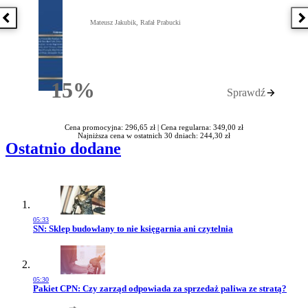
Poprzednia książka
N
Mateusz Jakubik, Rafał Prabucki
15%
Sprawdź
Rabatu
Cena promocyjna: 296,65 zł |
Cena regularna: 349,00 zł
Najniższa cena w ostatnich 30 dniach: 244,30 zł
Ostatnio dodane
05:33
Przejdź do artykułu:
SN: Sklep budowlany to nie księgarnia ani czytelnia
05:30
Przejdź do artykułu:
Pakiet CPN: Czy zarząd odpowiada za sprzedaż paliwa ze stratą?