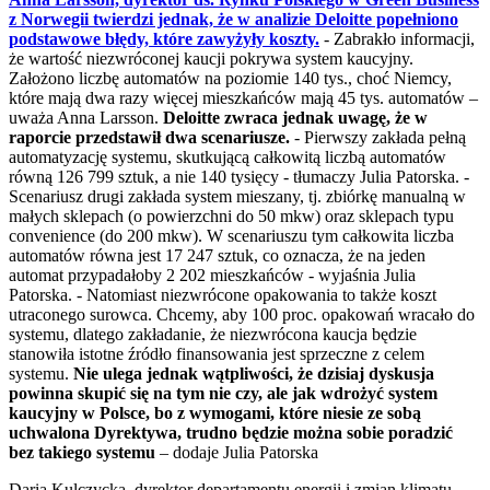
z Norwegii twierdzi jednak, że w analizie Deloitte popełniono
podstawowe błędy, które zawyżyły koszty.
- Zabrakło informacji,
że wartość niezwróconej kaucji pokrywa system kaucyjny.
Założono liczbę automatów na poziomie 140 tys., choć Niemcy,
które mają dwa razy więcej mieszkańców mają 45 tys. automatów –
uważa Anna Larsson.
Deloitte zwraca jednak uwagę, że w
raporcie przedstawił dwa scenariusze.
- Pierwszy zakłada pełną
automatyzację systemu, skutkującą całkowitą liczbą automatów
równą 126 799 sztuk, a nie 140 tysięcy - tłumaczy Julia Patorska. -
Scenariusz drugi zakłada system mieszany, tj. zbiórkę manualną w
małych sklepach (o powierzchni do 50 mkw) oraz sklepach typu
convenience (do 200 mkw). W scenariuszu tym całkowita liczba
automatów równa jest 17 247 sztuk, co oznacza, że na jeden
automat przypadałoby 2 202 mieszkańców - wyjaśnia Julia
Patorska. - Natomiast niezwrócone opakowania to także koszt
utraconego surowca. Chcemy, aby 100 proc. opakowań wracało do
systemu, dlatego zakładanie, że niezwrócona kaucja będzie
stanowiła istotne źródło finansowania jest sprzeczne z celem
systemu.
Nie ulega jednak wątpliwości, że dzisiaj dyskusja
powinna skupić się na tym nie czy, ale jak wdrożyć system
kaucyjny w Polsce, bo z wymogami, które niesie ze sobą
uchwalona Dyrektywa, trudno będzie można sobie poradzić
bez takiego systemu
– dodaje Julia Patorska
Daria Kulczycka, dyrektor departamentu energii i zmian klimatu