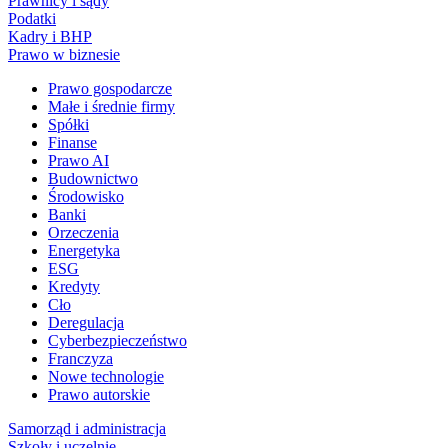
Prawnicy i sądy
Podatki
Kadry i BHP
Prawo w biznesie
Prawo gospodarcze
Małe i średnie firmy
Spółki
Finanse
Prawo AI
Budownictwo
Środowisko
Banki
Orzeczenia
Energetyka
ESG
Kredyty
Cło
Deregulacja
Cyberbezpieczeństwo
Franczyza
Nowe technologie
Prawo autorskie
Samorząd i administracja
Szkoły i uczelnie