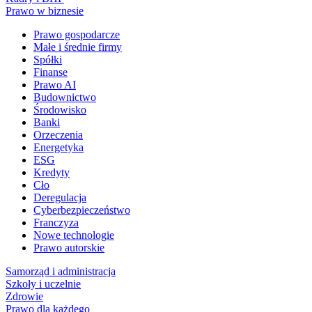
Prawo w biznesie
Prawo gospodarcze
Małe i średnie firmy
Spółki
Finanse
Prawo AI
Budownictwo
Środowisko
Banki
Orzeczenia
Energetyka
ESG
Kredyty
Cło
Deregulacja
Cyberbezpieczeństwo
Franczyza
Nowe technologie
Prawo autorskie
Samorząd i administracja
Szkoły i uczelnie
Zdrowie
Prawo dla każdego