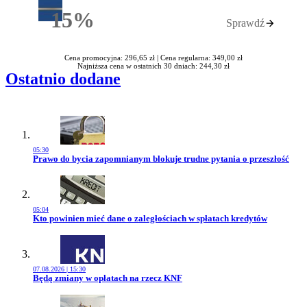
15%
Sprawdź
Rabatu
Cena promocyjna: 296,65 zł |
Cena regularna: 349,00 zł
Najniższa cena w ostatnich 30 dniach: 244,30 zł
Ostatnio dodane
05:30
Przejdź do artykułu:
Prawo do bycia zapomnianym blokuje trudne pytania o przeszłość
05:04
Przejdź do artykułu:
Kto powinien mieć dane o zaległościach w spłatach kredytów
07.08.2026 | 15:30
Przejdź do artykułu:
Będą zmiany w opłatach na rzecz KNF