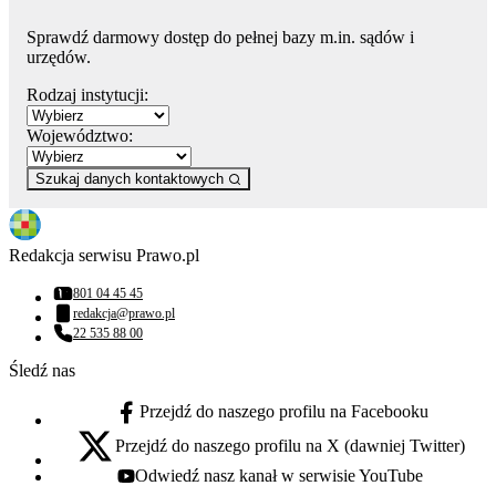
Sprawdź darmowy dostęp do pełnej bazy m.in. sądów i
urzędów.
Rodzaj instytucji:
Województwo:
Szukaj danych kontaktowych
Redakcja serwisu Prawo.pl
801 04 45 45
Numer telefonu:
redakcja@prawo.pl
Adres email:
22 535 88 00
Numer telefonu:
Śledź nas
Przejdź do naszego profilu na Facebooku
facebook - otwiera się w nowej karcie
Przejdź do naszego profilu na X (dawniej Twitter)
x - otwiera się w nowej karcie
Odwiedź nasz kanał w serwisie YouTube
youtube - otwiera się w nowej karcie