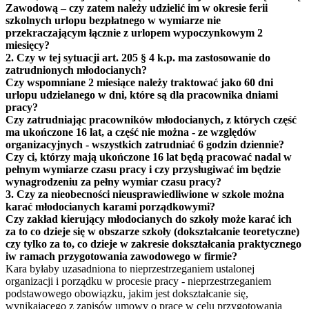
Zawodową – czy zatem należy udzielić im w okresie ferii
szkolnych urlopu bezpłatnego w wymiarze nie
przekraczającym łącznie z urlopem wypoczynkowym 2
miesięcy?
2. Czy w tej sytuacji
art. 205 § 4
k.p. ma zastosowanie do
zatrudnionych młodocianych?
Czy wspomniane 2 miesiące należy traktować jako 60 dni
urlopu udzielanego w dni, które są dla pracownika dniami
pracy?
Czy zatrudniając pracowników młodocianych, z których część
ma ukończone 16 lat, a część nie można - ze względów
organizacyjnych - wszystkich zatrudniać 6 godzin dziennie?
Czy ci, którzy mają ukończone 16 lat będą pracować nadal w
pełnym wymiarze czasu pracy i czy przysługiwać im będzie
wynagrodzeniu za pełny wymiar czasu pracy?
3. Czy za nieobecności nieusprawiedliwione w szkole można
karać młodocianych karami porządkowymi?
Czy zakład kierujący młodocianych do szkoły może karać ich
za to co dzieje się w obszarze szkoły (dokształcanie teoretyczne)
czy tylko za to, co dzieje w zakresie dokształcania praktycznego
iw ramach przygotowania zawodowego w firmie?
Kara byłaby uzasadniona to nieprzestrzeganiem ustalonej
organizacji i porządku w procesie pracy - nieprzestrzeganiem
podstawowego obowiązku, jakim jest dokształcanie się,
wynikającego z zapisów umowy o pracę w celu przygotowania