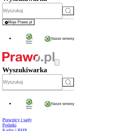
Szukaj
Moje Prawo.pl
- rejestracja i logowanie do serwisu
Nasze serwisy
Wyszukiwarka
Szukaj
Nasze serwisy
Prawnicy i sądy
Podatki
Kadry i BHP