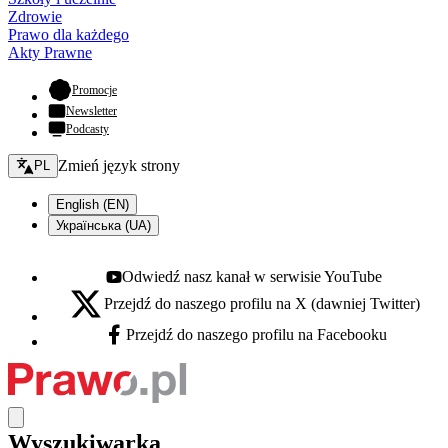
Zdrowie
Prawo dla każdego
Akty Prawne
- otwiera się w nowej karcie
Promocje
Newsletter
Podcasty
Zmień język - bieżący:
Zmień język strony
PL
English (EN)
Українська (UA)
Odwiedź nasz kanał w serwisie YouTube
Youtube - otwiera się w nowej karcie
Przejdź do naszego profilu na X (dawniej Twitter)
X - otwiera się w nowej karcie
Przejdź do naszego profilu na Facebooku
Facebook - otwiera się w nowej karcie
Wyszukiwarka