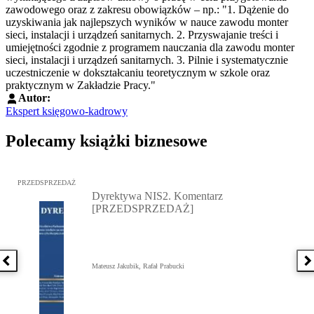
zawodowego oraz z zakresu obowiązków – np.: "1. Dążenie do
uzyskiwania jak najlepszych wyników w nauce zawodu monter
sieci, instalacji i urządzeń sanitarnych. 2. Przyswajanie treści i
umiejętności zgodnie z programem nauczania dla zawodu monter
sieci, instalacji i urządzeń sanitarnych. 3. Pilnie i systematycznie
uczestniczenie w dokształcaniu teoretycznym w szkole oraz
praktycznym w Zakładzie Pracy."
Autor:
Ekspert księgowo-kadrowy
Polecamy książki biznesowe
Przejdź do: Dyrektywa NIS2. Komentarz [PRZEDSPRZEDAŻ], Mateu
PRZEDSPRZEDAŻ
Dyrektywa NIS2. Komentarz
[PRZEDSPRZEDAŻ]
Poprzednia książka
N
Mateusz Jakubik, Rafał Prabucki