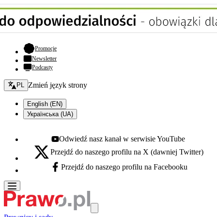
- otwiera się w nowej karcie
Promocje
Newsletter
Podcasty
Zmień język - bieżący:
Zmień język strony
PL
English (EN)
Українська (UA)
Odwiedź nasz kanał w serwisie YouTube
Youtube - otwiera się w nowej karcie
Przejdź do naszego profilu na X (dawniej Twitter)
X - otwiera się w nowej karcie
Przejdź do naszego profilu na Facebooku
Facebook - otwiera się w nowej karcie