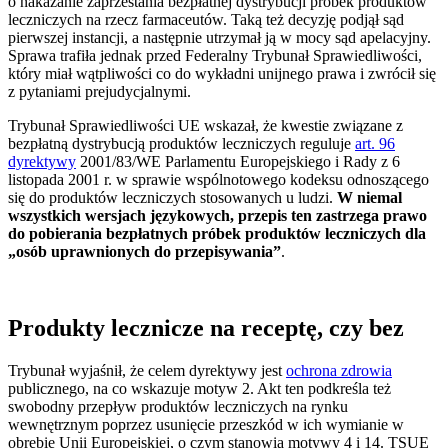
o nakazanie zaprzestania bezpłatnej dystrybucji próbek produktów
leczniczych na rzecz farmaceutów. Taką też decyzję podjął sąd
pierwszej instancji, a następnie utrzymał ją w mocy sąd apelacyjny.
Sprawa trafiła jednak przed Federalny Trybunał Sprawiedliwości,
który miał wątpliwości co do wykładni unijnego prawa i zwrócił się
z pytaniami prejudycjalnymi.
Trybunał Sprawiedliwości UE wskazał, że kwestie związane z
bezpłatną dystrybucją produktów leczniczych reguluje
art. 96
dyrektywy
2001/83/WE Parlamentu Europejskiego i Rady z 6
listopada 2001 r. w sprawie wspólnotowego kodeksu odnoszącego
się do produktów leczniczych stosowanych u ludzi.
W niemal
wszystkich wersjach językowych, przepis ten zastrzega prawo
do pobierania bezpłatnych próbek produktów leczniczych dla
„osób uprawnionych do przepisywania”
.
Produkty lecznicze na receptę, czy bez
Trybunał wyjaśnił, że celem dyrektywy jest
ochrona zdrowia
publicznego, na co wskazuje motyw 2. Akt ten podkreśla też
swobodny przepływ produktów leczniczych na rynku
wewnętrznym poprzez usunięcie przeszkód w ich wymianie w
obrębie Unii Europejskiej, o czym stanowią motywy 4 i 14. TSUE