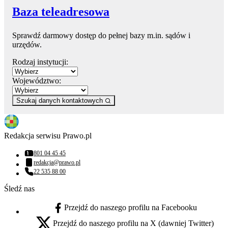
Baza teleadresowa
Sprawdź darmowy dostęp do pełnej bazy m.in. sądów i
urzędów.
Rodzaj instytucji:
Województwo:
Szukaj danych kontaktowych
Redakcja serwisu Prawo.pl
801 04 45 45
Numer telefonu:
redakcja@prawo.pl
Adres email:
22 535 88 00
Numer telefonu:
Śledź nas
Przejdź do naszego profilu na Facebooku
facebook - otwiera się w nowej karcie
Przejdź do naszego profilu na X (dawniej Twitter)
x - otwiera się w nowej karcie