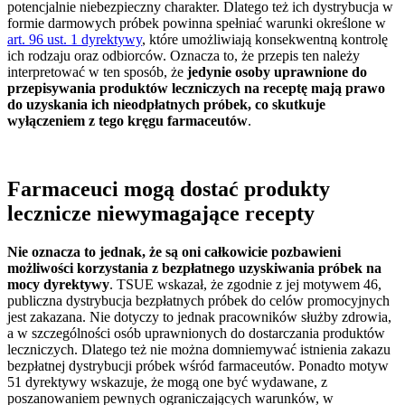
potencjalnie niebezpieczny charakter. Dlatego też ich dystrybucja w
formie darmowych próbek powinna spełniać warunki określone w
art. 96 ust. 1 dyrektywy
, które umożliwiają konsekwentną kontrolę
ich rodzaju oraz odbiorców. Oznacza to, że przepis ten należy
interpretować w ten sposób, że
jedynie osoby uprawnione do
przepisywania produktów leczniczych na receptę mają prawo
do uzyskania ich nieodpłatnych próbek, co skutkuje
wyłączeniem z tego kręgu farmaceutów
.
Farmaceuci mogą dostać produkty
lecznicze niewymagające recepty
Nie oznacza to jednak, że są oni całkowicie pozbawieni
możliwości korzystania z bezpłatnego uzyskiwania próbek na
mocy dyrektywy
. TSUE wskazał, że zgodnie z jej motywem 46,
publiczna dystrybucja bezpłatnych próbek do celów promocyjnych
jest zakazana. Nie dotyczy to jednak pracowników służby zdrowia,
a w szczególności osób uprawnionych do dostarczania produktów
leczniczych. Dlatego też nie można domniemywać istnienia zakazu
bezpłatnej dystrybucji próbek wśród farmaceutów. Ponadto motyw
51 dyrektywy wskazuje, że mogą one być wydawane, z
poszanowaniem pewnych ograniczających warunków, w