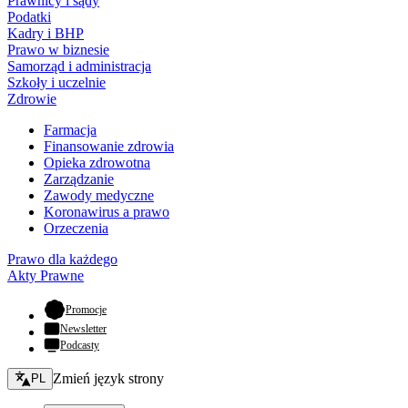
Prawnicy i sądy
Podatki
Kadry i BHP
Prawo w biznesie
Samorząd i administracja
Szkoły i uczelnie
Zdrowie
Farmacja
Finansowanie zdrowia
Opieka zdrowotna
Zarządzanie
Zawody medyczne
Koronawirus a prawo
Orzeczenia
Prawo dla każdego
Akty Prawne
- otwiera się w nowej karcie
Promocje
Newsletter
Podcasty
Zmień język - bieżący:
Zmień język strony
PL