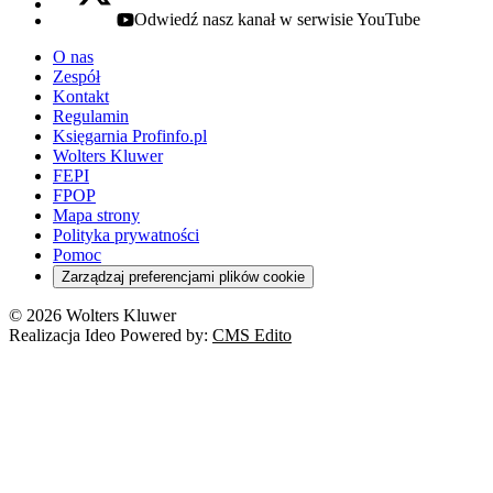
Odwiedź nasz kanał w serwisie YouTube
youtube - otwiera się w nowej karcie
O nas
Zespół
Kontakt
Regulamin
Księgarnia Profinfo.pl
Wolters Kluwer
FEPI
FPOP
Mapa strony
Polityka prywatności
Pomoc
Zarządzaj preferencjami plików cookie
© 2026 Wolters Kluwer
Realizacja Ideo Powered by:
CMS Edito