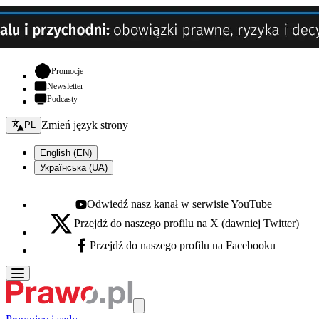
- otwiera się w nowej karcie
Promocje
Newsletter
Podcasty
Zmień język - bieżący:
Zmień język strony
PL
English (EN)
Українська (UA)
Odwiedź nasz kanał w serwisie YouTube
Youtube - otwiera się w nowej karcie
Przejdź do naszego profilu na X (dawniej Twitter)
X - otwiera się w nowej karcie
Przejdź do naszego profilu na Facebooku
Facebook - otwiera się w nowej karcie