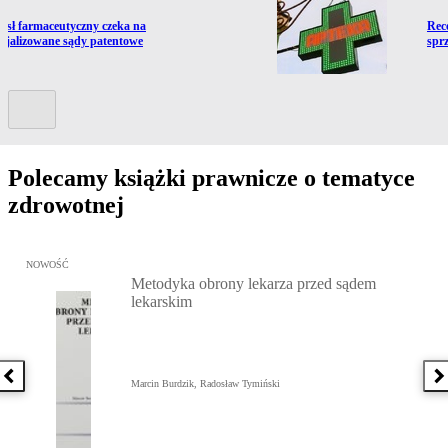
ź do artykułu:
Prze
ysł farmaceutyczny czeka na
Rec
cjalizowane sądy patentowe
spr
Kolejny slide
Polecamy książki prawnicze o tematyce
zdrowotnej
Przejdź do: Metodyka obrony lekarza przed sądem lekarskim, Marc
NOWOŚĆ
Metodyka obrony lekarza przed sądem
lekarskim
Poprzednia książka
N
Marcin Burdzik, Radosław Tymiński