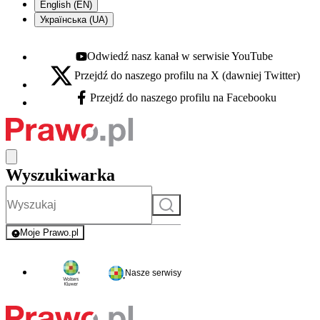
English (EN)
Українська (UA)
Odwiedź nasz kanał w serwisie YouTube
Youtube - otwiera się w nowej karcie
Przejdź do naszego profilu na X (dawniej Twitter)
X - otwiera się w nowej karcie
Przejdź do naszego profilu na Facebooku
Facebook - otwiera się w nowej karcie
Wyszukiwarka
Szukaj
Moje Prawo.pl
- rejestracja i logowanie do serwisu
Nasze serwisy