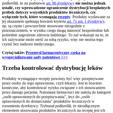
podkreślił, że na podstawie
art. 96 dyrektywy
nie można jednak
ustalić, czy wprowadzone ograniczenie dystrybucji bezpłatnych
próbek dotyczy wszystkich produktów leczniczych, czy
wyłącznie tych, które wymagają
recepty
. Produkty wydawane za
jej okazaniem spełniają bowiem kryteria
art. 71 ust. 1 dyrektywy
,
np. są często i powszechnie stosowane niezgodnie z
przeznaczeniem, w wyniku czego mogą stanowić bezpośrednie lub
pośrednie zagrożenie zdrowia ludzkiego. To zaś wskazuje na to, że
ich zażywanie może nieść za sobą ryzyko, więc nie można tego
czynić bez nadzoru medycznego.
Czytaj także:
Przemysł farmaceutyczny czeka na
wyspecjalizowane sądy patentowe >>>
Trzeba kontrolować dystrybucję leków
Produkty wymagające recepty powinny być więc przepisywane
przez osoby do tego uprawnione, czyli lekarzy. Jest to bowiem
konieczne, aby kontrolować ryzyko związane z ich stosowaniem
przez danego pacjenta. Natomiast farmaceuci nie należą do kategorii
„osób uprawnionych do przepisywania”, lecz do „osób
uprawnionych do dostarczania” produktów leczniczych w
rozumieniu dyrektywy. Trybunał podkreślił, że nieodłącznym
elementem stosowania produktów leczniczych na receptę jest ich