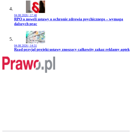
04.08.2026 | 17:48
Przejdź do artykułu:
RPO o noweli ustawy o ochronie zdrowia psychicznego – wymaga
dalszych prac
04.08.2026 | 14:51
Przejdź do artykułu:
Rząd przyjął projekt ustawy znoszący całkowity zakaz reklamy aptek