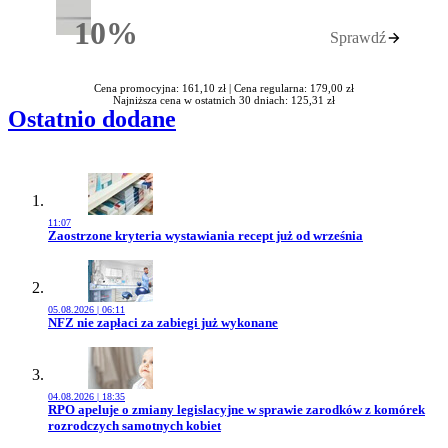
10%
Sprawdź
Rabatu
Cena promocyjna: 161,10 zł |
Cena regularna: 179,00 zł
Najniższa cena w ostatnich 30 dniach: 125,31 zł
Ostatnio dodane
11:07
Przejdź do artykułu:
Zaostrzone kryteria wystawiania recept już od września
05.08.2026 | 06:11
Przejdź do artykułu:
NFZ nie zapłaci za zabiegi już wykonane
04.08.2026 | 18:35
Przejdź do artykułu:
RPO apeluje o zmiany legislacyjne w sprawie zarodków z komórek
rozrodczych samotnych kobiet