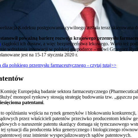
nowelizacja Kodeksu postępowania cywilnego została teraz skierowana d
stanowił poważną barierę rozwoju krajowego przemysłu farmace
a
ciągłości ich dostaw, a więc bezpieczeństwa lekowego. Warto też po
resie wdrażania innowacji w polskiej gospodarce – mówi Grzegorz Ry
lanowane jest na 15-17 stycznia 2020 r.
 dla polskiego przemysłu farmaceutycznego - czytaj tutaj>>
atentów
 Komisję Europejską badanie sektora farmaceutycznego (Pharmecutical
dłużyć monopol rynkowy stosują strategię budowania tzw. „gąszczu pa
iesięcioma patentami
.
 to opóźnianiu wejścia na rynek generyków i blokowaniu konkurencji,
w sądowych przez właścicieli patentów przeciwko producentom leków ge
 sądowych o naruszenie patentu skarżący domaga się tymczasowego ws
ej sytuacji dla producenta leku generycznego i biologicznego równ
i patentowej oraz istnienie wyspecjalizowanych sądów patentowych.