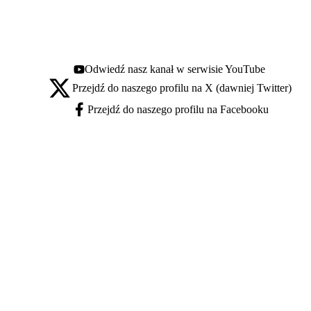
Odwiedź nasz kanał w serwisie YouTube
Youtube - otwiera się w nowej karcie
Przejdź do naszego profilu na X (dawniej Twitter)
X - otwiera się w nowej karcie
Przejdź do naszego profilu na Facebooku
Facebook - otwiera się w nowej karcie