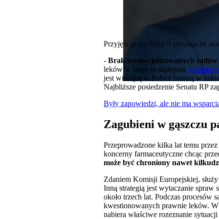
Przyjęta przez Sejm 9 stycznia br. 
-
Brak wyspecjalizowanych sądów 
leków w kraju to najlepsza
gwarancj
jest wiodącą w Polsce branżą w zak
Najbliższe posiedzenie Senatu RP zap
Były zapowiedzi, ale nie ma wsparcia
Zagubieni w gąszczu p
Przeprowadzone kilka lat temu przez
koncerny farmaceutyczne chcąc prze
może być chroniony nawet kilkudz
Zdaniem Komisji Europejskiej, służy
Inną strategią jest wytaczanie spra
około trzech lat. Podczas procesów
kwestionowanych prawnie leków. W t
nabiera właściwe rozeznanie sytuacj