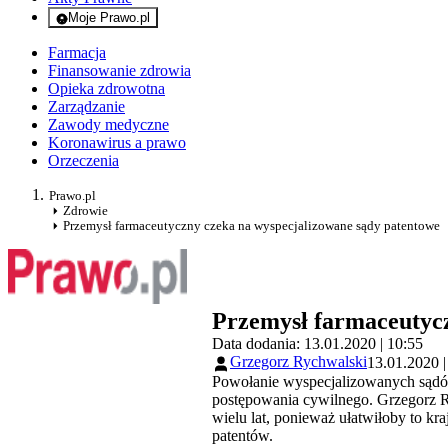
Moje Prawo.pl
- rejestracja i logowanie do serwisu
Farmacja
Finansowanie zdrowia
Opieka zdrowotna
Zarządzanie
Zawody medyczne
Koronawirus a prawo
Orzeczenia
Prawo.pl
Zdrowie
Przemysł farmaceutyczny czeka na wyspecjalizowane sądy patentowe
Przemysł farmaceutycz
Data dodania: 13.01.2020 | 10:55
Grzegorz Rychwalski
13.01.2020 |
Powołanie wyspecjalizowanych sądów
postępowania cywilnego. Grzegorz 
wielu lat, ponieważ ułatwiłoby to 
patentów.