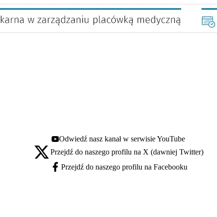
Odwiedź nasz kanał w serwisie YouTube
Youtube - otwiera się w nowej karcie
Przejdź do naszego profilu na X (dawniej Twitter)
X - otwiera się w nowej karcie
Przejdź do naszego profilu na Facebooku
Facebook - otwiera się w nowej karcie