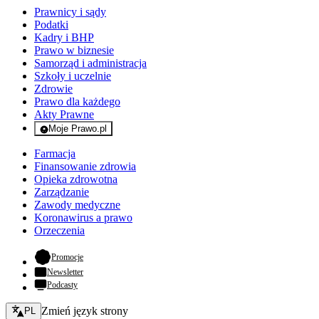
Prawnicy i sądy
Podatki
Kadry i BHP
Prawo w biznesie
Samorząd i administracja
Szkoły i uczelnie
Zdrowie
Prawo dla każdego
Akty Prawne
Moje Prawo.pl
- rejestracja i logowanie do serwisu
Farmacja
Finansowanie zdrowia
Opieka zdrowotna
Zarządzanie
Zawody medyczne
Koronawirus a prawo
Orzeczenia
- otwiera się w nowej karcie
Promocje
Newsletter
Podcasty
Zmień język - bieżący:
Zmień język strony
PL