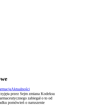
owe
armacja
Aktualności
rzyjęta przez Sejm zmiana Kodeksu
rmaceutycznego zabiegał o to od
padku pomówień o naruszenie