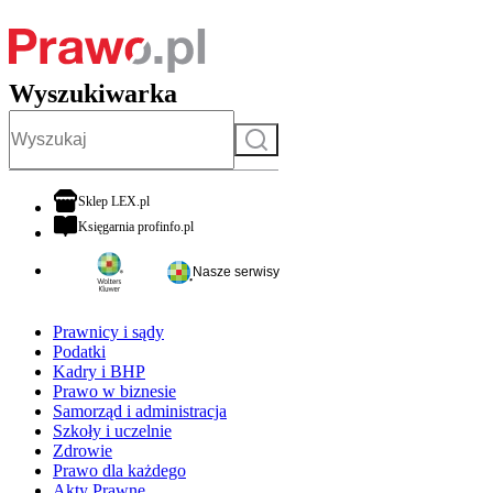
Wyszukiwarka
Szukaj
otwiera się w nowej karcie
Sklep LEX.pl
otwiera się w nowej karcie
Księgarnia profinfo.pl
Nasze serwisy
Prawnicy i sądy
Podatki
Kadry i BHP
Prawo w biznesie
Samorząd i administracja
Szkoły i uczelnie
Zdrowie
Prawo dla każdego
Akty Prawne