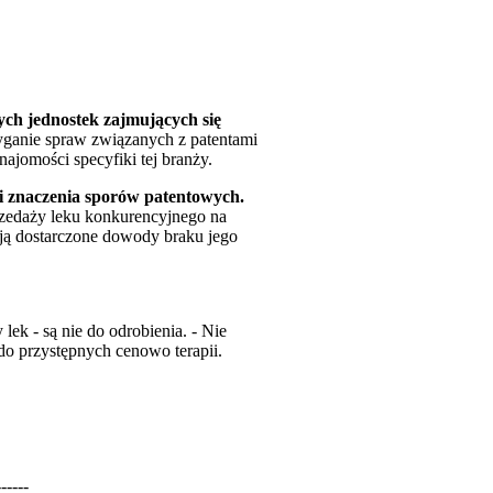
ch jednostek zajmujących się
ganie spraw związanych z patentami
jomości specyfiki tej branży.
 i znaczenia sporów patentowych.
zedaży leku konkurencyjnego na
ają dostarczone dowody braku jego
lek - są nie do odrobienia. - Nie
do przystępnych cenowo terapii.
------