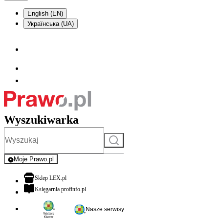
English (EN)
Українська (UA)
Wyszukiwarka
Szukaj
Moje Prawo.pl
- rejestracja i logowanie do serwisu
otwiera się w nowej karcie
Sklep LEX.pl
otwiera się w nowej karcie
Księgarnia profinfo.pl
Nasze serwisy