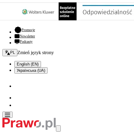
- otwiera się w nowej karcie
Promocje
Newsletter
Podcasty
Zmień język - bieżący:
Zmień język strony
PL
English (EN)
Українська (UA)