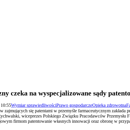
ny czeka na wyspecjalizowane sądy patent
 10:55
Wymiar sprawiedliwości
Prawo gospodarcze
Opieka zdrowotna
F
 zajmujących się patentami w przemyśle farmaceutycznym zakłada p
Rychwalski, wiceprezes Polskiego Związku Pracodawców Przemysłu Fa
krajowym firmom patentowanie własnych innowacji oraz obronę w przy