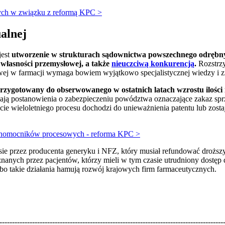
ych w związku z reformą KPC >
ualnej
jest
utworzenie w strukturach sądownictwa powszechnego odrębny
własności przemysłowej, a także
nieuczciwą konkurencją
.
Rozstrzy
ej w farmacji wymaga bowiem wyjątkowo specjalistycznej wiedzy i zna
 przygotowany do obserwowanego w ostatnich latach wzrostu ilości
ją postanowienia o zabezpieczeniu powództwa oznaczające zakaz spr
cie wieloletniego procesu dochodzi do unieważnienia patentu lub zost
nomocników procesowych - reforma KPC >
asie przez producenta generyku i NFZ, który musiał refundować droższy 
anych przez pacjentów, którzy mieli w tym czasie utrudniony dostęp 
 bo takie działania hamują rozwój krajowych firm farmaceutycznych.
-----------------------------------------------------------------------------------------