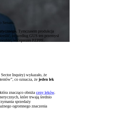
o Senatu.
utycznego.
Tymczasem produkcja
dkreślić, że według GUS ten przemysł
chwalski, wiceprezes PZPPF.
 Sector Inquiry) wykazało, że
tentów”, co oznacza, że
jeden lek
 która znacząco obniża
ceny leków
.
nerycznych, które trwają średnio
trzymania sprzedaży
oważnego ogromnego znaczenia