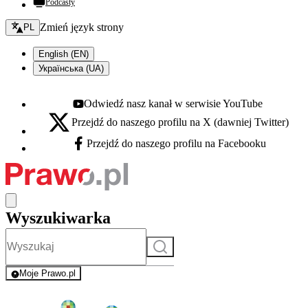
Podcasty
Zmień język - bieżący:
Zmień język strony
PL
English (EN)
Українська (UA)
Odwiedź nasz kanał w serwisie YouTube
Youtube - otwiera się w nowej karcie
Przejdź do naszego profilu na X (dawniej Twitter)
X - otwiera się w nowej karcie
Przejdź do naszego profilu na Facebooku
Facebook - otwiera się w nowej karcie
Wyszukiwarka
Szukaj
Moje Prawo.pl
- rejestracja i logowanie do serwisu