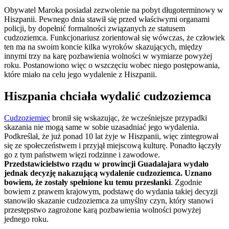
Obywatel Maroka posiadał zezwolenie na pobyt długoterminowy w
Hiszpanii. Pewnego dnia stawił się przed właściwymi organami
policji, by dopełnić formalności związanych ze statusem
cudzoziemca. Funkcjonariusz zorientował się wówczas, że człowiek
ten ma na swoim koncie kilka wyroków skazujących, między
innymi trzy na karę pozbawienia wolności w wymiarze powyżej
roku. Postanowiono więc o wszczęciu wobec niego postępowania,
które miało na celu jego wydalenie z Hiszpanii.
Hiszpania chciała wydalić cudzoziemca
Cudzoziemiec
bronił się wskazując, że wcześniejsze przypadki
skazania nie mogą same w sobie uzasadniać jego wydalenia.
Podkreślał, że już ponad 10 lat żyje w Hiszpanii, więc zintegrował
się ze społeczeństwem i przyjął miejscową kulturę. Ponadto łączyły
go z tym państwem więzi rodzinne i zawodowe.
Przedstawicielstwo rządu w prowincji Guadalajara wydało
jednak decyzję nakazującą wydalenie cudzoziemca. Uznano
bowiem, że zostały spełnione ku temu przesłanki
. Zgodnie
bowiem z prawem krajowym, podstawę do wydania takiej decyzji
stanowiło skazanie cudzoziemca za umyślny czyn, który stanowi
przestępstwo zagrożone karą pozbawienia wolności powyżej
jednego roku.