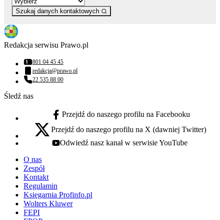
Szukaj danych kontaktowych
Redakcja serwisu Prawo.pl
801 04 45 45
Numer telefonu:
redakcja@prawo.pl
Adres email:
22 535 88 00
Numer telefonu:
Śledź nas
Przejdź do naszego profilu na Facebooku
facebook - otwiera się w nowej karcie
Przejdź do naszego profilu na X (dawniej Twitter)
x - otwiera się w nowej karcie
Odwiedź nasz kanał w serwisie YouTube
youtube - otwiera się w nowej karcie
O nas
Zespół
Kontakt
Regulamin
Księgarnia Profinfo.pl
Wolters Kluwer
FEPI