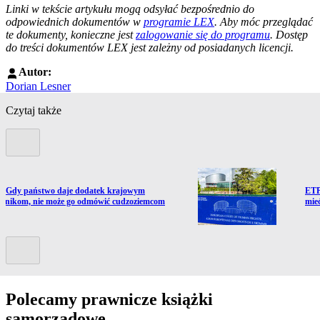
Linki w tekście artykułu mogą odsyłać bezpośrednio do
odpowiednich dokumentów w
programie LEX
. Aby móc przeglądać
te dokumenty, konieczne jest
zalogowanie się do programu
. Dostęp
do treści dokumentów LEX jest zależny od posiadanych licencji.
Autor:
Dorian Lesner
Czytaj także
Poprzedni slide
ź do artykułu:
Prze
 Gdy państwo daje dodatek krajowym
ETP
wnikom, nie może go odmówić cudzoziemcom
mie
Kolejny slide
Polecamy prawnicze książki
samorządowe