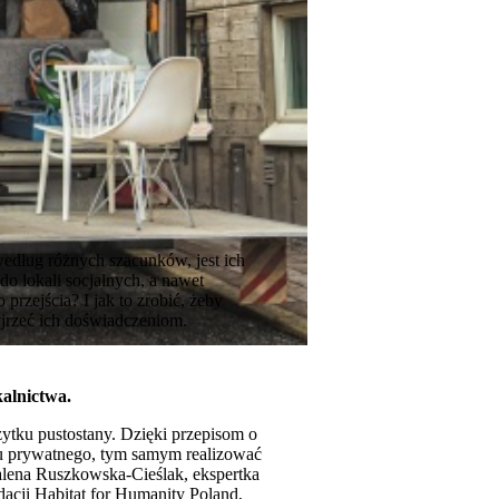
edług różnych szacunków, jest ich
do lokali socjalnych, a nawet
rzejścia? I jak to zrobić, żeby
jrzeć ich doświadczeniom.
alnictwa.
żytku pustostany. Dzięki przepisom o
ku prywatnego, tym samym realizować
lena Ruszkowska-Cieślak, ekspertka
acji Habitat for Humanity Poland,