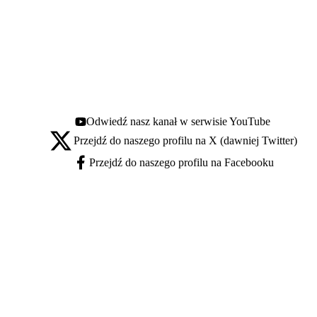
Odwiedź nasz kanał w serwisie YouTube
Youtube - otwiera się w nowej karcie
Przejdź do naszego profilu na X (dawniej Twitter)
X - otwiera się w nowej karcie
Przejdź do naszego profilu na Facebooku
Facebook - otwiera się w nowej karcie