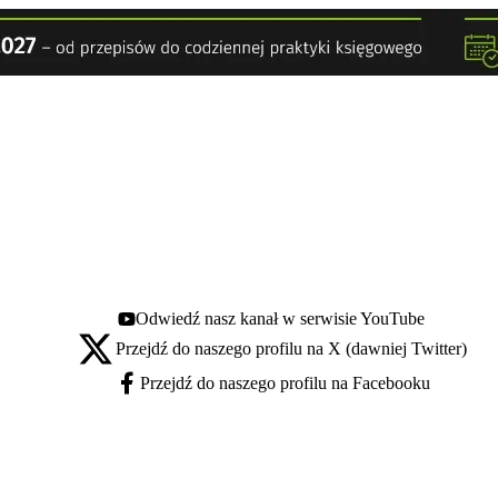
Odwiedź nasz kanał w serwisie YouTube
Youtube - otwiera się w nowej karcie
Przejdź do naszego profilu na X (dawniej Twitter)
X - otwiera się w nowej karcie
Przejdź do naszego profilu na Facebooku
Facebook - otwiera się w nowej karcie