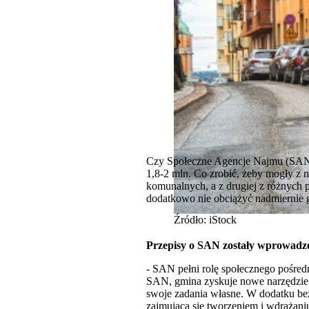
Czy Społeczne Agencje Najmu (SAN) 
1,8-2 mln. Co zrobić, żeby mogły z ni
komunalnych, a z drugiej z różnych p
dodatkowo nie obciążyć nadmiernie 
Źródło: iStock
Przepisy o SAN zostały wprowadzo
- SAN pełni rolę społecznego pośred
SAN, gmina zyskuje nowe narzędzie 
swoje zadania własne. W dodatku be
zajmująca się tworzeniem i wdrażani