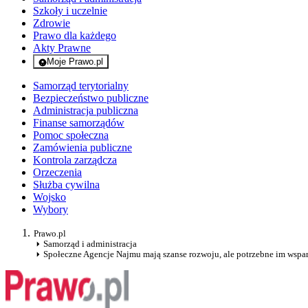
Szkoły i uczelnie
Zdrowie
Prawo dla każdego
Akty Prawne
Moje Prawo.pl
- rejestracja i logowanie do serwisu
Samorząd terytorialny
Bezpieczeństwo publiczne
Administracja publiczna
Finanse samorządów
Pomoc społeczna
Zamówienia publiczne
Kontrola zarządcza
Orzeczenia
Służba cywilna
Wojsko
Wybory
Prawo.pl
Samorząd i administracja
Społeczne Agencje Najmu mają szanse rozwoju, ale potrzebne im wspar