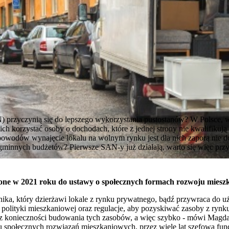
przyczynią się do lepszego wykorzystania pustostanów? W Polsce, w
ch korzystać osoby o dochodach, które z jednej strony nie kwalifikują 
owodów wynajęcie lokalu na wolnym rynku jest dla nich zaporą nie do p
gminnych budżetów? Pierwsze SAN-y już działają, warto się więc przy
ne w 2021 roku do ustawy o społecznych formach rozwoju mieszk
nika, który dzierżawi lokale z rynku prywatnego, bądź przywraca do u
polityki mieszkaniowej oraz regulacje, aby pozyskiwać zasoby z ryn
z konieczności budowania tych zasobów, a więc szybko - mówi Magda
u społecznych rozwiązań mieszkaniowych, przez wiele lat szefowa fund