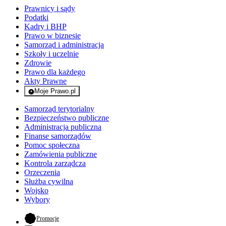
Prawnicy i sądy
Podatki
Kadry i BHP
Prawo w biznesie
Samorząd i administracja
Szkoły i uczelnie
Zdrowie
Prawo dla każdego
Akty Prawne
Moje Prawo.pl
- rejestracja i logowanie do serwisu
Samorząd terytorialny
Bezpieczeństwo publiczne
Administracja publiczna
Finanse samorządów
Pomoc społeczna
Zamówienia publiczne
Kontrola zarządcza
Orzeczenia
Służba cywilna
Wojsko
Wybory
- otwiera się w nowej karcie
Promocje