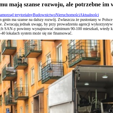
mu mają szanse rozwoju, ale potrzebne im 
amorząd terytorialny
Budownictwo
Nieruchomości
Aktualności
 gmin ma szanse na dalszy rozwój. Zwłaszcza że pustostany w Polsce 
e. Zwracają jednak uwagę, by przy prowadzeniu agencji wykorzystywać 
ach SAN-y powinny wynajmować minimum 90-100 mieszkań, wtedy kos
40 lokalach system może się nie finansować.