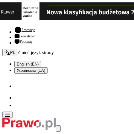
- otwiera się w nowej karcie
Promocje
Newsletter
Podcasty
Zmień język - bieżący:
Zmień język strony
PL
English (EN)
Українська (UA)