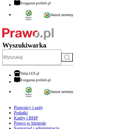
otwiera się w nowej karcie
Księgarnia profinfo.pl
Nasze serwisy
Wyszukiwarka
Szukaj
otwiera się w nowej karcie
Sklep LEX.pl
otwiera się w nowej karcie
Księgarnia profinfo.pl
Nasze serwisy
Prawnicy i sądy
Podatki
Kadry i BHP
Prawo w biznesie
Samorząd i administracja