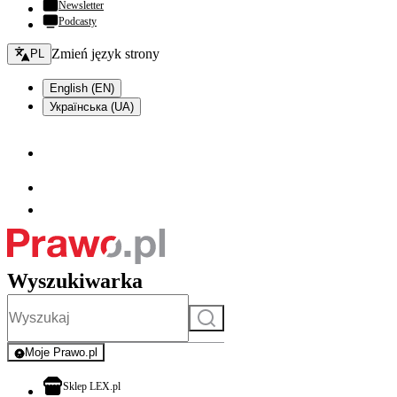
Newsletter
Podcasty
Zmień język - bieżący:
Zmień język strony
PL
English (EN)
Українська (UA)
Wyszukiwarka
Szukaj
Moje Prawo.pl
- rejestracja i logowanie do serwisu
otwiera się w nowej karcie
Sklep LEX.pl