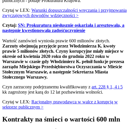
publicznych - podaje Prokuratura Krajowa.
Czytaj w LEX:
Warunki dopuszczalności wręczania i przyjmowania
zwyczajowych dowodów wdzięczności >
Czytaj:
SN: Prokuratura niesłusznie oskarżała i aresztowała, a
następnie kwestionowała zadośćuczynienie
Wartość zamówień wyniosła prawie 600 milionów złotych.
Zarzuty obejmują przyjęcie przez Włodzimierza K. kwoty
prawie 5 milionów złotych. Czyny korupcyjne miały miejsce w
okresie od kwietnia 2020 roku do grudnia 2022 roku w
Warszawie w czasie gdy Włodzimierz K. pełnił funkcje prezesa
zarządu Miejskiego Przedsiębiorstwa Oczyszczania w Mieście
Stołecznym Warszawie, a następnie Sekretarza Miasta
Stołecznego Warszawy.
Czyn zarzucony podejrzanemu kwalifikowany z
art. 228 § 1, 4 i 5
kk zagrożony jest karą do 12 lat pozbawienia wolności.
Czytaj w LEX:
Racjonalny prawodawca w walce z korupcją w
sektorze publicznym >
Kontrakty na śmieci o wartości 600 mln