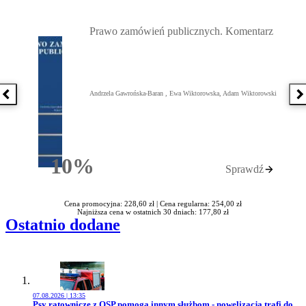
Przejdź do: Prawo zamówień publicznych. Komentarz, Andrzela G
Prawo zamówień publicznych. Komentarz
Andrzela Gawrońska-Baran , Ewa Wiktorowska, Adam Wiktorowski
Poprzednia książka
N
10%
Sprawdź
Rabatu
Cena promocyjna: 228,60 zł |
Cena regularna: 254,00 zł
Najniższa cena w ostatnich 30 dniach: 177,80 zł
Ostatnio dodane
07.08.2026 | 13:35
Przejdź do artykułu:
Psy ratownicze z OSP pomogą innym służbom - nowelizacja trafi do