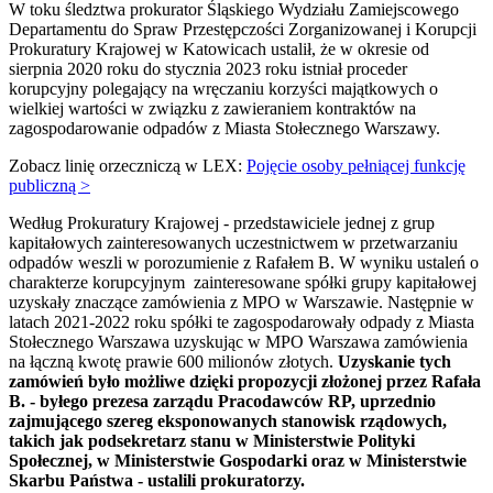
W toku śledztwa prokurator Śląskiego Wydziału Zamiejscowego
Departamentu do Spraw Przestępczości Zorganizowanej i Korupcji
Prokuratury Krajowej w Katowicach ustalił, że w okresie od
sierpnia 2020 roku do stycznia 2023 roku istniał proceder
korupcyjny polegający na wręczaniu korzyści majątkowych o
wielkiej wartości w związku z zawieraniem kontraktów na
zagospodarowanie odpadów z Miasta Stołecznego Warszawy.
Zobacz linię orzeczniczą w LEX:
Pojęcie osoby pełniącej funkcję
publiczną >
Według Prokuratury Krajowej - przedstawiciele jednej z grup
kapitałowych zainteresowanych uczestnictwem w przetwarzaniu
odpadów weszli w porozumienie z Rafałem B. W wyniku ustaleń o
charakterze korupcyjnym zainteresowane spółki grupy kapitałowej
uzyskały znaczące zamówienia z MPO w Warszawie. Następnie w
latach 2021-2022 roku spółki te zagospodarowały odpady z Miasta
Stołecznego Warszawa uzyskując w MPO Warszawa zamówienia
na łączną kwotę prawie 600 milionów złotych.
Uzyskanie tych
zamówień było możliwe dzięki propozycji złożonej przez Rafała
B. - byłego prezesa zarządu Pracodawców RP, uprzednio
zajmującego szereg eksponowanych stanowisk rządowych,
takich jak podsekretarz stanu w Ministerstwie Polityki
Społecznej, w Ministerstwie Gospodarki oraz w Ministerstwie
Skarbu Państwa - ustalili prokuratorzy.