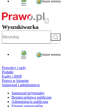
Nasze serwisy
Wyszukiwarka
Szukaj
Nasze serwisy
Prawnicy i sądy
Podatki
Kadry i BHP
Prawo w biznesie
Samorząd i administracja
Samorząd terytorialny
Bezpieczeństwo publiczne
Administracja publiczna
Finanse samorządów