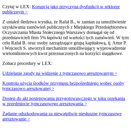
Czytaj w LEX:
Korupcja jako przyczyna dysfunkcji w sektorze
publicznym >
Z ustaleń śledztwa wynika, że Rafał B., w zamian za umożliwienie
uzyskiwania zamówień publicznych z Miejskiego Przedsiębiorstwa
Oczyszczania Miasta Stołecznego Warszawy domagał się od
przedstawicieli firm 5% łapówki od wartości tych zamówień. W tym
celu Rafał B. oraz osoby zarządzające grupą kapitałową, tj. Artur P.
i Wojciech S. stworzyli mechanizm umożliwiający wyprowadzenie
wielomilionowych kwot przeznaczonych na korzyści majątkowe.
Zobacz procedury w LEX:
Udzielanie zgody na widzenie z tymczasowo aresztowanym >
Kontrola użycia środków przymusu bezpośredniego wobec osoby
tymczasowo aresztowanej >
Dostęp do akt postępowania przygotowawczego w toku orzekania
w przedmiocie tymczasowego aresztowania >
Żądanie odszkodowania za niewątpliwie niesłuszne tymczasowe
aresztowanie >