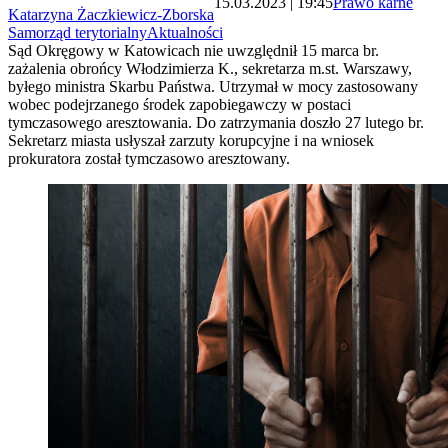
15.03.2023 | 19:45
Prawo karne
Katarzyna Żaczkiewicz-Zborska
Samorząd terytorialny
Aktualności
Sąd Okręgowy w Katowicach nie uwzględnił 15 marca br.
zażalenia obrońcy Włodzimierza K., sekretarza m.st. Warszawy,
byłego ministra Skarbu Państwa. Utrzymał w mocy zastosowany
wobec podejrzanego środek zapobiegawczy w postaci
tymczasowego aresztowania. Do zatrzymania doszło 27 lutego br.
Sekretarz miasta usłyszał zarzuty korupcyjne i na wniosek
prokuratora został tymczasowo aresztowany.