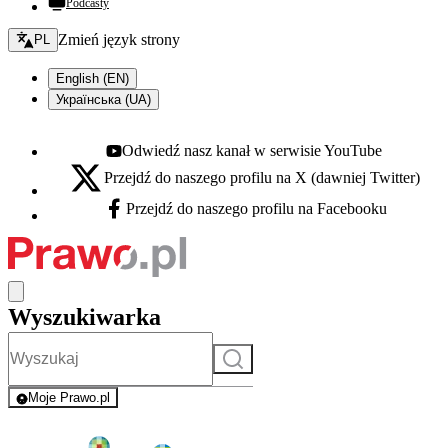
Podcasty
Zmień język - bieżący:
Zmień język strony
PL
English (EN)
Українська (UA)
Odwiedź nasz kanał w serwisie YouTube
Youtube - otwiera się w nowej karcie
Przejdź do naszego profilu na X (dawniej Twitter)
X - otwiera się w nowej karcie
Przejdź do naszego profilu na Facebooku
Facebook - otwiera się w nowej karcie
Wyszukiwarka
Szukaj
Moje Prawo.pl
- rejestracja i logowanie do serwisu