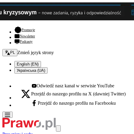
- otwiera się w nowej karcie
Promocje
Newsletter
Podcasty
Zmień język - bieżący:
Zmień język strony
PL
English (EN)
Українська (UA)
Odwiedź nasz kanał w serwisie YouTube
Youtube - otwiera się w nowej karcie
Przejdź do naszego profilu na X (dawniej Twitter)
X - otwiera się w nowej karcie
Przejdź do naszego profilu na Facebooku
Facebook - otwiera się w nowej karcie