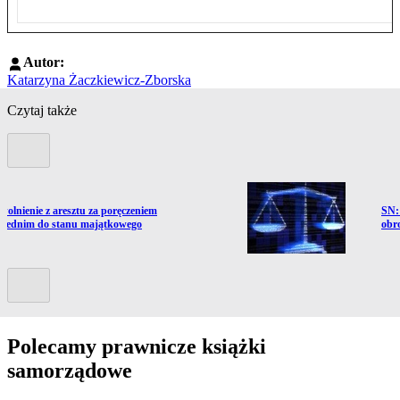
Autor:
Katarzyna Żaczkiewicz-Zborska
Czytaj także
Poprzedni slide
ź do artykułu:
Prze
wolnienie z aresztu za poręczeniem
SN:
iednim do stanu majątkowego
obr
Kolejny slide
Polecamy prawnicze książki
samorządowe