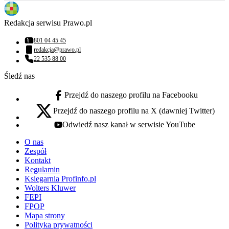
Redakcja serwisu Prawo.pl
801 04 45 45
Numer telefonu:
redakcja@prawo.pl
Adres email:
22 535 88 00
Numer telefonu:
Śledź nas
Przejdź do naszego profilu na Facebooku
facebook - otwiera się w nowej karcie
Przejdź do naszego profilu na X (dawniej Twitter)
x - otwiera się w nowej karcie
Odwiedź nasz kanał w serwisie YouTube
youtube - otwiera się w nowej karcie
O nas
Zespół
Kontakt
Regulamin
Księgarnia Profinfo.pl
Wolters Kluwer
FEPI
FPOP
Mapa strony
Polityka prywatności