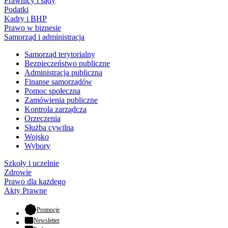
Prawnicy i sądy
Podatki
Kadry i BHP
Prawo w biznesie
Samorząd i administracja
Samorząd terytorialny
Bezpieczeństwo publiczne
Administracja publiczna
Finanse samorządów
Pomoc społeczna
Zamówienia publiczne
Kontrola zarządcza
Orzeczenia
Służba cywilna
Wojsko
Wybory
Szkoły i uczelnie
Zdrowie
Prawo dla każdego
Akty Prawne
- otwiera się w nowej karcie
Promocje
Newsletter