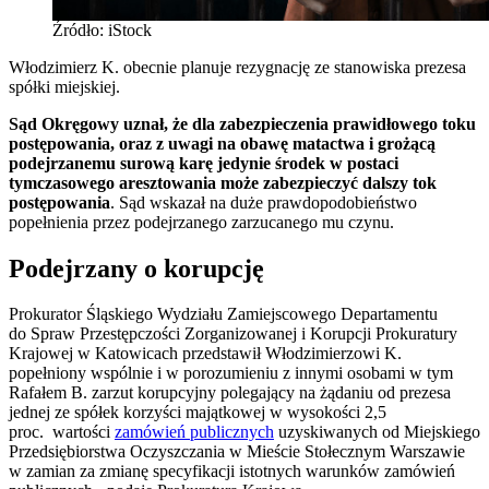
Źródło: iStock
Włodzimierz K. obecnie planuje rezygnację ze stanowiska prezesa
spółki miejskiej.
Sąd Okręgowy uznał, że dla zabezpieczenia prawidłowego toku
postępowania, oraz z uwagi na obawę matactwa i grożącą
podejrzanemu surową karę jedynie środek w postaci
tymczasowego aresztowania może zabezpieczyć dalszy tok
postępowania
. Sąd wskazał na duże prawdopodobieństwo
popełnienia przez podejrzanego zarzucanego mu czynu.
Podejrzany o korupcję
Prokurator Śląskiego Wydziału Zamiejscowego Departamentu
do Spraw Przestępczości Zorganizowanej i Korupcji Prokuratury
Krajowej w Katowicach przedstawił Włodzimierzowi K.
popełniony wspólnie i w porozumieniu z innymi osobami w tym
Rafałem B. zarzut korupcyjny polegający na żądaniu od prezesa
jednej ze spółek korzyści majątkowej w wysokości 2,5
proc. wartości
zamówień publicznych
uzyskiwanych od Miejskiego
Przedsiębiorstwa Oczyszczania w Mieście Stołecznym Warszawie
w zamian za zmianę specyfikacji istotnych warunków zamówień