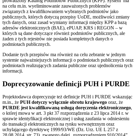
prowadzony Katalog Podmiotów Publicznych (KPP). System ma
na celu m.in. wyeliminowanie zauważonych problemów
związanych z kwalifikowaniem wybranych podmiotów jako
publicznych, których dotyczą przepisy UoDE, możliwości zmiany
tych danych, oraz zasad wymiany informacji między KPP a bazą
adresów elektronicznych (BAE), ePUAP, KRS i REGON – w
których są dane dotyczące również podmiotów publicznych, ale
żaden z tych rejestrów nie posiada kompletnych danych o
podmiotach publicznych.
Dodanie tych przepisów ma również na celu zebranie w jednym
systemie najważniejszych informacji o podmiotach publicznych oraz
podmiotach realizujących zadania publiczne oraz ujednolicenia tych
informacji.
Doprecyzowanie definicji
PUH i PURDE
Projektodawca doprecyzuje też definicje PUH i PURDE wskazując
m.in., że
PUH dotyczy wyłącznie obrotu krajowego
oraz, że
PURDE jest kwalifikowaną usługą doręczenia elektronicznego
,
o której mowa w art. 3 pkt 37 rozporządzenia z 23 lipca 2014 r. w
sprawie identyfikacji elektronicznej i usług zaufania w odniesieniu
do transakcji elektronicznych na rynku wewnętrznym oraz
uchylającego dyrektywę 1999/93/WE (Dz. Urz. UE L 257 z
28.08.2014, str. 73), zwanego dalej „rozporządzeniem 910/2014”.