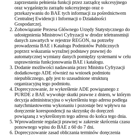
zaprzestaniu pełnienia funkcji przez zarządcę sukcesyjnego
oraz wygaśnięciu zarządu sukcesyjnego oraz o
przekazywaniu do BAE tych informacji za pośrednictwem
Centralnej Ewidencji i Informacji o Działalności
Gospodarczej.
Zobowiązanie Prezesa Głównego Urzędy Statystycznego do
udostępnienia Ministrowi Cyfryzacji w drodze teletransmisji
danych zawartych w rejestrze REGON, na potrzeby
prowadzenia BAE i Katalogu Podmiotów Publicznych
poprzez wskazania wyraźnej podstawy prawnej do
automatycznej wymiany danych pomiędzy systemami w celu
usprawnienia funkcjonowania BAE i katalogu.
Dodanie możliwości nadawania przez Ministra Cyfryzacji
dodatkowego ADE również na wniosek podmiotu
niepublicznego, gdy jest to uzasadnione strukturą
organizacyjną tego podmiotu.
Doprecyzowanie, że wykreślenie ADE powiązanego z
PURDE z BAE wywołuje skutki prawne z dniem, w którym
decyzja administracyjna o wykreśleniu tego adresu podlega
natychmiastowemu wykonaniu i pozostaje bez wpływu na
doręczenie korespondencji na skrzynkę do doręczeń
powiązaną z wykreślonym tego adresu do końca tego dnia.
Wprowadzenie regulacji prawnej w zakresie skrócenia czasu
ponownego wpisu do BAE z 60 do 7 dni.
Doprecyzowanie zasad obliczania terminów doręczenia