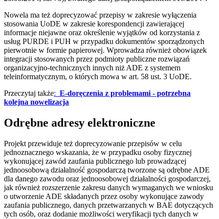
Nowela ma też doprecyzować przepisy w zakresie wyłączenia
stosowania UoDE w zakresie korespondencji zawierającej
informacje niejawne oraz określenie wyjątków od korzystania z
usług PURDE i PUH w przypadku dokumentów sporządzonych
pierwotnie w formie papierowej. Wprowadza również obowiązek
integracji stosowanych przez podmioty publiczne rozwiązań
organizacyjno-technicznych innych niż ADE z systemem
teleinformatycznym, o których mowa w art. 58 ust. 3 UoDE.
Przeczytaj także
:
E-doręczenia z problemami - potrzebna
kolejna nowelizacja
Odrębne adresy elektroniczne
Projekt przewiduje też doprecyzowanie przepisów w celu
jednoznacznego wskazania, że w przypadku osoby fizycznej
wykonującej zawód zaufania publicznego lub prowadzącej
jednoosobową działalność gospodarczą tworzone są odrębne ADE
dla danego zawodu oraz jednoosobowej działalności gospodarczej,
jak również rozszerzenie zakresu danych wymaganych we wniosku
o utworzenie ADE składanych przez osoby wykonujące zawody
zaufania publicznego, danych przetwarzanych w BAE dotyczących
tych osób, oraz dodanie możliwości weryfikacji tych danych w