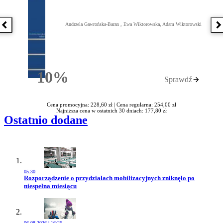
Andrzela Gawrońska-Baran , Ewa Wiktorowska, Adam Wiktorowski
Poprzednia książka
N
10%
Sprawdź
Rabatu
Cena promocyjna: 228,60 zł |
Cena regularna: 254,00 zł
Najniższa cena w ostatnich 30 dniach: 177,80 zł
Ostatnio dodane
05:30
Przejdź do artykułu:
Rozporządzenie o przydziałach mobilizacyjnych zniknęło po
niespełna miesiącu
06.08.2026 | 16:25