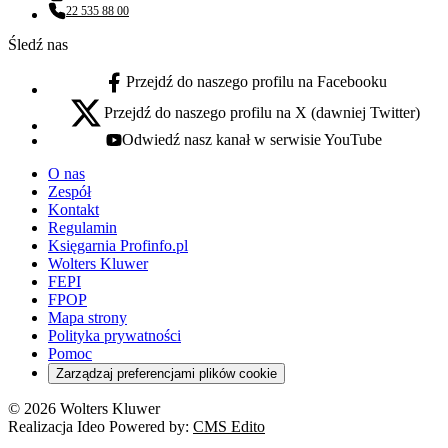
Adres email:
22 535 88 00
Numer telefonu:
Śledź nas
Przejdź do naszego profilu na Facebooku
facebook - otwiera się w nowej karcie
Przejdź do naszego profilu na X (dawniej Twitter)
x - otwiera się w nowej karcie
Odwiedź nasz kanał w serwisie YouTube
youtube - otwiera się w nowej karcie
O nas
Zespół
Kontakt
Regulamin
Księgarnia Profinfo.pl
Wolters Kluwer
FEPI
FPOP
Mapa strony
Polityka prywatności
Pomoc
Zarządzaj preferencjami plików cookie
© 2026 Wolters Kluwer
Realizacja Ideo Powered by:
CMS Edito