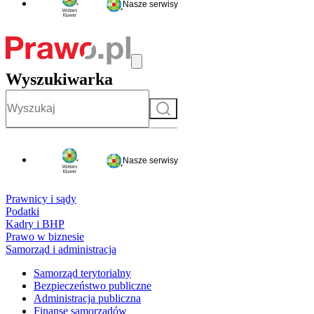
Nasze serwisy
Wyszukiwarka
Szukaj
Nasze serwisy
Prawnicy i sądy
Podatki
Kadry i BHP
Prawo w biznesie
Samorząd i administracja
Samorząd terytorialny
Bezpieczeństwo publiczne
Administracja publiczna
Finanse samorządów