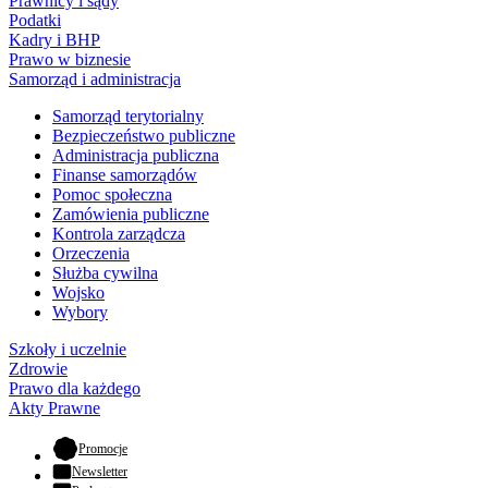
Prawnicy i sądy
Podatki
Kadry i BHP
Prawo w biznesie
Samorząd i administracja
Samorząd terytorialny
Bezpieczeństwo publiczne
Administracja publiczna
Finanse samorządów
Pomoc społeczna
Zamówienia publiczne
Kontrola zarządcza
Orzeczenia
Służba cywilna
Wojsko
Wybory
Szkoły i uczelnie
Zdrowie
Prawo dla każdego
Akty Prawne
- otwiera się w nowej karcie
Promocje
Newsletter