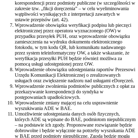
korespondencji przez podmioty publiczne (w szczególności w
zakresie tzw. „fikcji doręczenia” – w celu wyeliminowania
wątpliwości wynikających z interpretacji zawartych w
ustawie przepisów (art. 42).
Wprowadzenie obowiązku weryfikacji podpisu lub pieczęci
elektronicznej przez operatora wyznaczonego (OW) w
przypadku przesyłek PUH, oraz wprowadzenie obowiązku
zamieszczenia na wydruku dokumentu elektronicznego
fotokodu, w tym kodu QR, lub komunikatu nadawanego
przez system teleinformatyczny OW, a także wskazanie, że
weryfikacja przesyłki PUH będzie również możliwa za
pomocą usługi udostępnionej przez OW.
Wprowadzenie obowiązku udostępniania raportów Prezesowi
Urzędu Komunikacji Elektronicznej o zrealizowanych
usługach oraz zwiększenie nadzoru nad usługami eDoręczeń.
Wprowadzenie zwolnienia podmiotów publicznych z opłat za
przekazywanie korespondencji do syndyka w
postępowaniach upadłościowych.
Wprowadzenie zmiany mającej na celu usprawnienie
wyszukiwania ADE w BAE.
Umożliwienie udostępniania danych osób fizycznych,
których ADE są wpisane do BAE, podmiotom niepublicznym
– na podstawie ich zgody. Proponowane rozwiązanie będzie
dobrowolne i będzie wyłącznie na potrzeby wyszukania ADE
w BAE przed podmioty niepubliczne. Zgoda będzie mogła