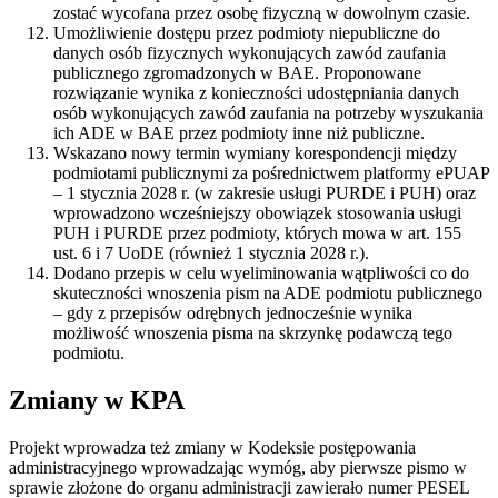
zostać wycofana przez osobę fizyczną w dowolnym czasie.
Umożliwienie dostępu przez podmioty niepubliczne do
danych osób fizycznych wykonujących zawód zaufania
publicznego zgromadzonych w BAE. Proponowane
rozwiązanie wynika z konieczności udostępniania danych
osób wykonujących zawód zaufania na potrzeby wyszukania
ich ADE w BAE przez podmioty inne niż publiczne.
Wskazano nowy termin wymiany korespondencji między
podmiotami publicznymi za pośrednictwem platformy ePUAP
– 1 stycznia 2028 r. (w zakresie usługi PURDE i PUH) oraz
wprowadzono wcześniejszy obowiązek stosowania usługi
PUH i PURDE przez podmioty, których mowa w art. 155
ust. 6 i 7 UoDE (również 1 stycznia 2028 r.).
Dodano przepis w celu wyeliminowania wątpliwości co do
skuteczności wnoszenia pism na ADE podmiotu publicznego
– gdy z przepisów odrębnych jednocześnie wynika
możliwość wnoszenia pisma na skrzynkę podawczą tego
podmiotu.
Zmiany w KPA
Projekt wprowadza też zmiany w Kodeksie postępowania
administracyjnego wprowadzając wymóg, aby pierwsze pismo w
sprawie złożone do organu administracji zawierało numer PESEL