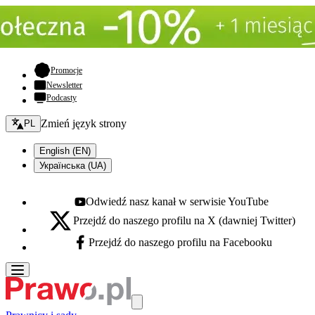
- otwiera się w nowej karcie
Promocje
Newsletter
Podcasty
Zmień język - bieżący:
Zmień język strony
PL
English (EN)
Українська (UA)
Odwiedź nasz kanał w serwisie YouTube
Youtube - otwiera się w nowej karcie
Przejdź do naszego profilu na X (dawniej Twitter)
X - otwiera się w nowej karcie
Przejdź do naszego profilu na Facebooku
Facebook - otwiera się w nowej karcie