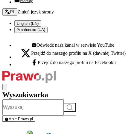
Podcasty
Zmień język - bieżący:
Zmień język strony
PL
English (EN)
Українська (UA)
Odwiedź nasz kanał w serwisie YouTube
Youtube - otwiera się w nowej karcie
Przejdź do naszego profilu na X (dawniej Twitter)
X - otwiera się w nowej karcie
Przejdź do naszego profilu na Facebooku
Facebook - otwiera się w nowej karcie
Wyszukiwarka
Szukaj
Moje Prawo.pl
- rejestracja i logowanie do serwisu