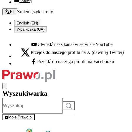
Podcasty
Zmień język - bieżący:
Zmień język strony
PL
English (EN)
Українська (UA)
Odwiedź nasz kanał w serwisie YouTube
Youtube - otwiera się w nowej karcie
Przejdź do naszego profilu na X (dawniej Twitter)
X - otwiera się w nowej karcie
Przejdź do naszego profilu na Facebooku
Facebook - otwiera się w nowej karcie
Wyszukiwarka
Szukaj
Moje Prawo.pl
- rejestracja i logowanie do serwisu