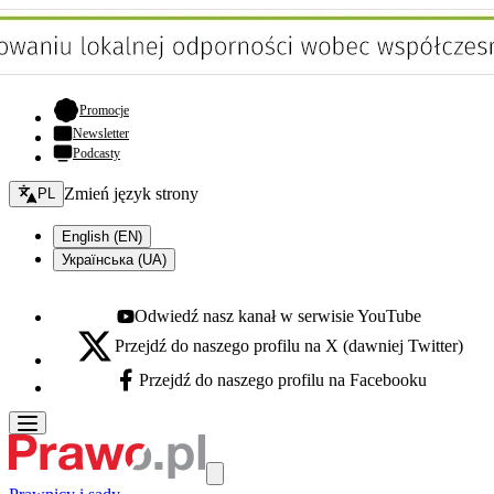
- otwiera się w nowej karcie
Promocje
Newsletter
Podcasty
Zmień język - bieżący:
Zmień język strony
PL
English (EN)
Українська (UA)
Odwiedź nasz kanał w serwisie YouTube
Youtube - otwiera się w nowej karcie
Przejdź do naszego profilu na X (dawniej Twitter)
X - otwiera się w nowej karcie
Przejdź do naszego profilu na Facebooku
Facebook - otwiera się w nowej karcie