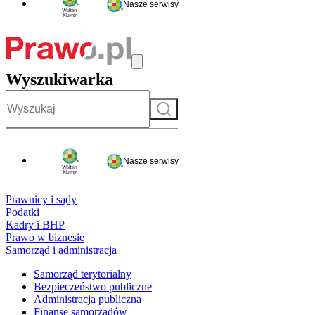
Nasze serwisy
Wyszukiwarka
Szukaj
Nasze serwisy
Prawnicy i sądy
Podatki
Kadry i BHP
Prawo w biznesie
Samorząd i administracja
Samorząd terytorialny
Bezpieczeństwo publiczne
Administracja publiczna
Finanse samorządów