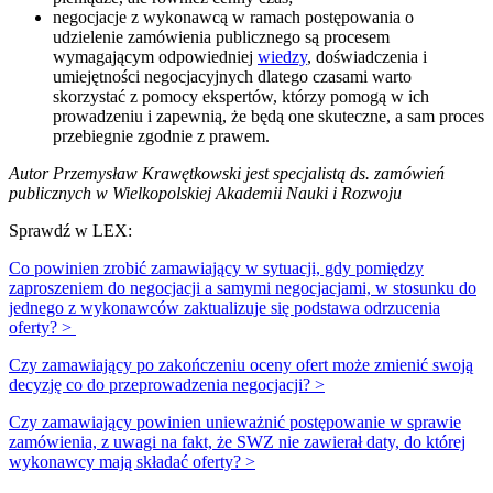
negocjacje z wykonawcą w ramach postępowania o
udzielenie zamówienia publicznego są procesem
wymagającym odpowiedniej
wiedzy
, doświadczenia i
umiejętności negocjacyjnych dlatego czasami warto
skorzystać z pomocy ekspertów, którzy pomogą w ich
prowadzeniu i zapewnią, że będą one skuteczne, a sam proces
przebiegnie zgodnie z prawem.
Autor Przemysław Krawętkowski jest specjalistą ds. zamówień
publicznych w Wielkopolskiej Akademii Nauki i Rozwoju
Sprawdź w LEX:
Co powinien zrobić zamawiający w sytuacji, gdy pomiędzy
zaproszeniem do negocjacji a samymi negocjacjami, w stosunku do
jednego z wykonawców zaktualizuje się podstawa odrzucenia
oferty? >
Czy zamawiający po zakończeniu oceny ofert może zmienić swoją
decyzję co do przeprowadzenia negocjacji? >
Czy zamawiający powinien unieważnić postępowanie w sprawie
zamówienia, z uwagi na fakt, że SWZ nie zawierał daty, do której
wykonawcy mają składać oferty? >