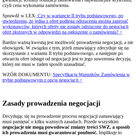
czyli cena wykonania zamówienia.
Sprawdź w LEX:
Czy w wariancie II trybu podstawowego, po
stwierdzeniu, że jedna z ofert podlega odrzuceniu można zaprosić
wykonawców, których oferty nie zostały odrzucone do negocjacji
ofert złożonych w odpowiedzi na ogłoszenie o zamówieniu? >
Bardzo ważną kwestią jest możliwość prowadzenia negocjacji, a nie
obowiązek. W związku z tym, jeżeli zmawiający zdecyduje się na
skorzystanie z wariantu II trybu podstawowego, a następnie po
otwarciu ofert odstąpi od negocjacji jest to jego suwerenna decyzja,
której nie musi w żaden sposób uzasadniać.
WZÓR DOKUMENTU:
Specyfikacja Warunków Zamówienia w
trybie podstawowym z opcją negocjacji >
Zasady prowadzenia negocjacji
Decydując się na prowadzenie procesu negocjacji zamawiający
musi pamiętać o kilku ważnych zasadach. Przede wszystkim
negocjacje nie mogą powodować zmiany treści SWZ, a sposób
ich prowadzenia musi gwarantować poufność.
Implikuje to