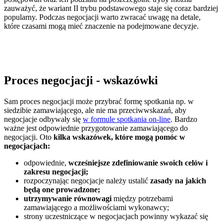
zauważyć, że wariant II trybu podstawowego staje się coraz bardziej
popularny. Podczas negocjacji warto zwracać uwagę na detale,
które czasami mogą mieć znaczenie na podejmowane decyzje.
Proces negocjacji - wskazówki
Sam proces negocjacji może przybrać formę spotkania np. w
siedzibie zamawiającego, ale nie ma przeciwwskazań, aby
negocjacje odbywały się
w formule spotkania on-line
. Bardzo
ważne jest odpowiednie przygotowanie zamawiającego do
negocjacji. Oto
kilka wskazówek, które mogą pomóc w
negocjacjach:
odpowiednie,
wcześniejsze zdefiniowanie swoich celów i
zakresu negocjacji;
rozpoczynając negocjacje należy ustalić
zasady na jakich
będą one prowadzone;
utrzymywanie równowagi
między potrzebami
zamawiającego a możliwościami wykonawcy;
strony uczestniczące w negocjacjach powinny wykazać się