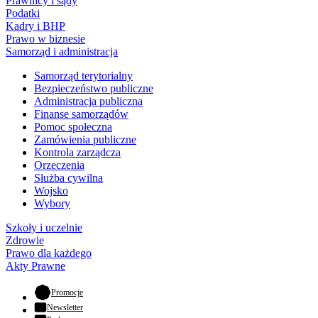
Prawnicy i sądy
Podatki
Kadry i BHP
Prawo w biznesie
Samorząd i administracja
Samorząd terytorialny
Bezpieczeństwo publiczne
Administracja publiczna
Finanse samorządów
Pomoc społeczna
Zamówienia publiczne
Kontrola zarządcza
Orzeczenia
Służba cywilna
Wojsko
Wybory
Szkoły i uczelnie
Zdrowie
Prawo dla każdego
Akty Prawne
- otwiera się w nowej karcie
Promocje
Newsletter