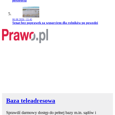
powietrza
06.08.2026 | 15:45
Przejdź do artykułu:
Senat bez poprawek za wsparciem dla rolników po powodzi
Baza teleadresowa
Sprawdź darmowy dostęp do pełnej bazy m.in. sądów i