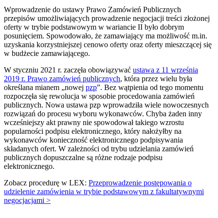
Wprowadzenie do ustawy Prawo Zamówień Publicznych
przepisów umożliwiających prowadzenie negocjacji treści złożonej
oferty w trybie podstawowym w wariancie II było dobrym
posunięciem. Spowodowało, że zamawiający ma możliwość m.in.
uzyskania korzystniejszej cenowo oferty oraz oferty mieszczącej się
w budżecie zamawiającego.
W styczniu 2021 r. zaczęła obowiązywać
ustawa z 11 września
2019 r. Prawo zamówień publicznych
, która przez wielu była
określana mianem „nowej
pzp
”. Bez wątpienia od tego momentu
rozpoczęła się rewolucja w sposobie procedowania zamówień
publicznych. Nowa ustawa pzp wprowadziła wiele nowoczesnych
rozwiązań do procesu wyboru wykonawców. Chyba żaden inny
wcześniejszy akt prawny nie spowodował takiego wzrostu
popularności podpisu elektronicznego, który nałożyłby na
wykonawców konieczność elektronicznego podpisywania
składanych ofert. W zależności od trybu udzielania zamówień
publicznych dopuszczalne są różne rodzaje podpisu
elektronicznego.
Zobacz procedurę w LEX:
Przeprowadzenie postępowania o
udzielenie zamówienia w trybie podstawowym z fakultatywnymi
negocjacjami >