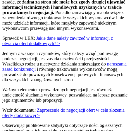
zasadę, że
żadna za stron nie może bez zgody drugiej ujawniać
informacji technicznych i handlowych uzyskanych w trakcie
prowadzonych negocjacji.
Ponadto zamawiający ma obowiązek
zapewnienia równego traktowanie wszystkich wykonawców i nie
może udzielać informacji, które mogłyby zapewnić niektórym
wykonawcom przewagę nad innymi wykonawcami.
Sprawdź w LEX:
Jakie dane należy zawrzeć w informacji z
otwarcia ofert dodatkowych? >
Jednym z ważnych czynników, który należy wziąć pod uwagę
podczas negocjacji, jest zasada uczciwości i przejrzystości.
Wszelkiego rodzaju nieetyczne działania zmierzające do
naruszania
zasad konkurencji
i równego traktowania wykonawców mogą
prowadzić do poważnych konsekwencji prawnych i finansowych
dla wszystkich zaangażowanych stron.
Ważnym elementem prowadzonych negocjacji jest również
umiejętność słuchania wykonawcy, pozwalająca na lepsze poznanie
jego argumentów lub propozycji.
Wzór dokumentu:
Zaproszenie do negocjacji ofert w celu złożenia
oferty dodatkowej >
Obserwując publikowane statystyki dotyczące ilości ogłaszanych
postępowań oraz ich podziału na poszczególne tryby można