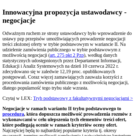
Innowacyjna propozycja ustawodawcy -
negocjacje
Odważnym ruchem ze strony ustawodawcy było wprowadzenie do
ustawy pzp przepisów umożliwiających prowadzenie negocjacji
treści złożonej oferty w trybie podstawowym w wariancie II. Na
udzielenie zamówienia publicznego w trybie podstawowym z
możliwością negocjacji (
art. 275 pkt 2 Pzp
), według danych
statystycznych udostępnionych przez Departament Informacji,
Edukacji i Analiz Systemowych na dzień 10 czerwca 2022 r.
zdecydowano się w zaledwie 12,19 proc. opublikowanych
postępowań. Coraz więcej zamawiających zauważa korzyści z
procedowania zamówienia publicznego z możliwością negocjacji,
dlatego popularność tego trybu stale wzrasta.
Czytaj w LEX:
Tryb podstawowy z fakultatywnymi negocjacjami >
Negocjacje w ramach wariantu II trybu podstawowego to
procedura
, która dopuszcza możliwość prowadzenia rozmów z
wykonawcami w celu ulepszenia tych elementów treści ofert,
które podlegają ocenie w ramach kryteriów oceny ofert.
Najczęściej będą to najbardziej popularne kryteria tj. okresy
gwarancji, terminy realizacji zamówienia i najważniejsze kryterium,