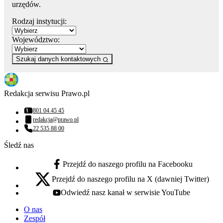
urzędów.
Rodzaj instytucji:
Województwo:
Szukaj danych kontaktowych
Redakcja serwisu Prawo.pl
801 04 45 45
Numer telefonu:
redakcja@prawo.pl
Adres email:
22 535 88 00
Numer telefonu:
Śledź nas
Przejdź do naszego profilu na Facebooku
facebook - otwiera się w nowej karcie
Przejdź do naszego profilu na X (dawniej Twitter)
x - otwiera się w nowej karcie
Odwiedź nasz kanał w serwisie YouTube
youtube - otwiera się w nowej karcie
O nas
Zespół