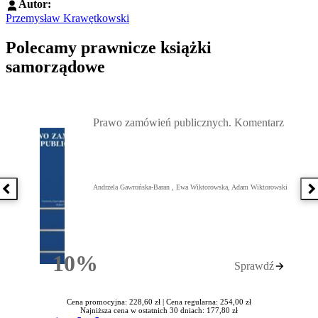
Autor:
Przemysław Krawętkowski
Polecamy prawnicze książki
samorządowe
Przejdź do: Prawo zamówień publicznych. Komentarz, Andrzela G
Prawo zamówień publicznych. Komentarz
Andrzela Gawrońska-Baran , Ewa Wiktorowska, Adam Wiktorowski
Poprzednia książka
N
10%
Sprawdź
Rabatu
Cena promocyjna: 228,60 zł |
Cena regularna: 254,00 zł
Najniższa cena w ostatnich 30 dniach: 177,80 zł