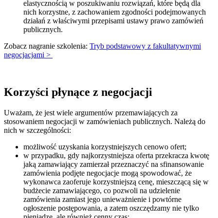
elastycznością w poszukiwaniu rozwiązań, które będą dla
nich korzystne, z zachowaniem zgodności podejmowanych
działań z właściwymi przepisami ustawy prawo zamówień
publicznych.
Zobacz nagranie szkolenia:
Tryb podstawowy z fakultatywnymi
negocjacjami >
Korzyści płynące z negocjacji
Uważam, że jest wiele argumentów przemawiających za
stosowaniem negocjacji w zamówieniach publicznych. Należą do
nich w szczególności:
możliwość uzyskania korzystniejszych cenowo ofert;
w przypadku, gdy najkorzystniejsza oferta przekracza kwotę
jaką zamawiający zamierzał przeznaczyć na sfinansowanie
zamówienia podjęte negocjacje mogą spowodować, że
wykonawca zaoferuje korzystniejszą cenę, mieszczącą się w
budżecie zamawiającego, co pozwoli na udzielenie
zamówienia zamiast jego unieważnienie i powtórne
ogłoszenie postępowania, a zatem oszczędzamy nie tylko
pieniądze, ale również cenny czas;